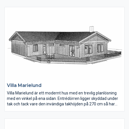
Tvättstugan har groventré på gaveln. Allrummet kan göras om
till ett extra sovrum.
Villa Marielund
Villa Marielund är ett modernt hus med en trevlig planlösning
med en vinkel på ena sidan. Entrédörren ligger skyddad under
tak och tack vare den invändiga takhöjden på 270 cm så har
man kunnat välja överljus ovanför dörrarna. Köket har ett
gammaldags skafferi som man kan gå in i och matplatsen
ligger öppet mot vardagsrummet. En bra detalj i planlösningen
är flygeln med två sovrum, badrum med bastu och ett mindre