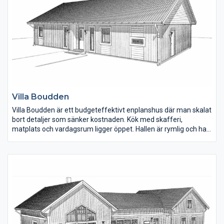
Villa Boudden
Villa Boudden är ett budgeteffektivt enplanshus där man skalat
bort detaljer som sänker kostnaden. Kök med skafferi,
matplats och vardagsrum ligger öppet. Hallen är rymlig och har
plats för förvaring. En fin detalj på fasaden är den liggande
panelen under fönster och stående på övriga delar av huset.