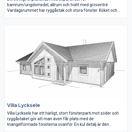
barnrum/ungdomsdel, allrum och tvätt med groventré.
Vardagsrummet har ryggåstak och stora fönster. Köket och
matplatsen har terrassdörrar ut på båda sidor om huset. Det
stora sovrummet ligger i den andra delen av huset och här finns
även klädkammare, bastu och spa-del i badrummet. Husets
invändiga yta är 193 m2.
På vår webbplats kan du läsa ner om huset samt ladda hem en
interaktiv husskiss och vandra runt i planlösningen.
Villa Lycksele
Villa Lycksele har ett härligt, stort fönsterparti mot söder och
ryggåstaket gör att man även får plats med de
triangelformade fönsterna ovanför. En kul detalj är den
moderna fönstersättningen i hallen med tre fönster på rad.