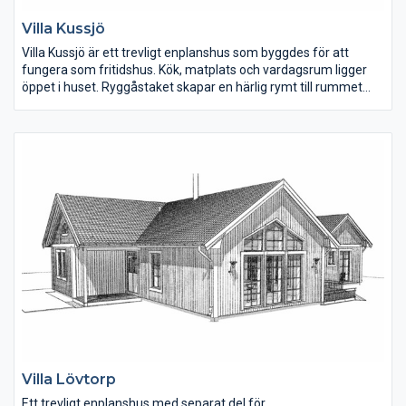
Villa Kussjö
Villa Kussjö är ett trevligt enplanshus som byggdes för att
fungera som fritidshus. Kök, matplats och vardagsrum ligger
öppet i huset. Ryggåstaket skapar en härlig rymt till rummet
och fönsterna i vinkeldelen ger mycket ljus till rummet. I köket
finns ett gammaldags skafferi. Det utstickande taket vid
ingången kan plockas bort för en mer lantlig stil.
Villa Lövtorp
Ett trevligt enplanshus med separat del för