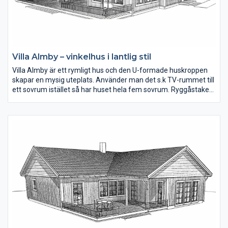
Villa Almby – vinkelhus i lantlig stil
Villa Almby är ett rymligt hus och den U-formade huskroppen
skapar en mysig uteplats. Använder man det s.k TV-rummet till
ett sovrum istället så har huset hela fem sovrum. Ryggåstaket
tillsammans med de härliga fönsterna i matplatsen skapar ljus
och rymd. Alla sovrum är väl tilltagna i storlek.