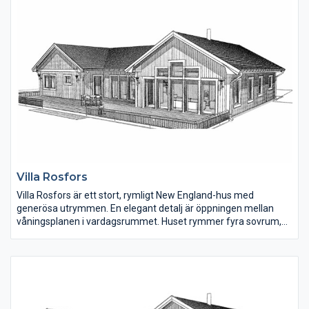
litet badrum samt hallen med gäst-toalett.
Villa Rosfors
Villa Rosfors är ett stort, rymligt New England-hus med
generösa utrymmen. En elegant detalj är öppningen mellan
våningsplanen i vardagsrummet. Huset rymmer fyra sovrum,
men planlösningen kan enkelt ändras så fem sovrum får plats.
Köket har köksö samt ett gammaldags skafferi.