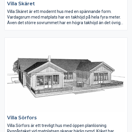
Villa Skäret
Villa Skäret är ett modernt hus med en spännande form.
Vardagsrum med matplats har en takhöjd på hela fyra meter.
Även det större sovrummet har en högra takhöjd än det övriga
huset. Hallen har plats för förvaring. Tvättstugan har groventré
från ena gaveln, här ryms också all teknik.
Villa Sörfors
Villa Sörfors är ett trevligt hus med öppen planlösning.
Ryggåstaket vid matplatsen skapar härlig rymd. Köket har