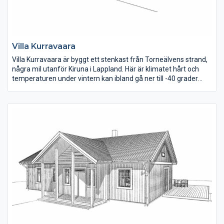
Villa Kurravaara
Villa Kurravaara är byggt ett stenkast från Torneälvens strand,
några mil utanför Kiruna i Lappland. Här är klimatet hårt och
temperaturen under vintern kan ibland gå ner till -40 grader
under en längre tid. Därför är det självklart att det finns en
bastu i huset! Kök, matplats och vardagsrum ligger öppet i den
ena vinkeldelen, här ger ryggåstaket en härlig rymd.
Sovrummen är rymliga och för den som behöver ett extra rum
kan man enkelt dela av det största rummet. Klädkammaren i
direkt anslutning till tvättstugan fungerar som förråd för
skoter-, slalomkläder och andra säsongskläder. Garaget är hela
åtta meter brett och har två portar.