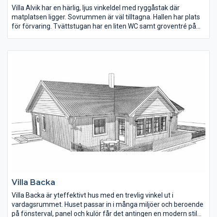
Villa Alvik har en härlig, ljus vinkeldel med ryggåstak där
matplatsen ligger. Sovrummen är väl tilltagna. Hallen har plats
för förvaring. Tvättstugan har en liten WC samt groventré på
gaveln. En fin detalj på fasaden är den liggande panelen under
fönster och stående på övriga delar av huset.
Villa Backa
Villa Backa är yteffektivt hus med en trevlig vinkel ut i
vardagsrummet. Huset passar in i många miljöer och beroende
på fönsterval, panel och kulör får det antingen en modern stil