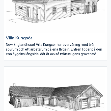
Villa Kungsör
New Englandhuset Villa Kungsör har övervåning med två
sovrum och ett arbetsrum på ena flygeln. Entrén ligger på den
ena flygelns långsida, där är också tvättstugans groventré.
Hallen är rymlig med plats för förvaring. En smart lösning är att
klädkammaren ligger i direkt anslutning till tvättstugan.
Den invändiga ytan är 194 m2 , där bottenvåningen är 153 m2
och övervåningen 41 m2.