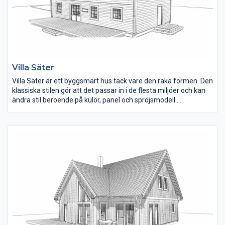
Villa Säter
Villa Säter är ett byggsmart hus tack vare den raka formen. Den
klassiska stilen gör att det passar in i de flesta miljöer och kan
ändra stil beroende på kulör, panel och spröjsmodell.
Planlösningen rymmer upp till fem sovrum, som alla är stora till
ytan. En fin detalj är trappöppningen som är väl tilltagen och ger
ljus in i hallen. Härliga sällskapsytor där kök, matplats och
vardagsrum ligger samlat i ena halvan av huset.