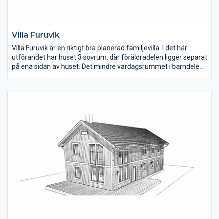
Villa Furuvik
Villa Furuvik är en riktigt bra planerad familjevilla. I det här
utförandet har huset 3 sovrum, där föräldradelen ligger separat
på ena sidan av huset. Det mindre vardagsrummet i barndelen
fungerar fint som lekrum eller för tonårshäng då barnen blir
större. Vill man hellre ha ytterligare ett sovrum så nyttjar man
ytan till det istället.