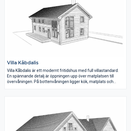
Villa Kåbdalis
Villa Kåbdalis är ett modernt fritidshus med full villastandard.
En spännande detalj är öppningen upp över matplatsen till
övervåningen. På bottenvåningen ligger kök, matplats och
vardagsrum samlat i den ena delen av huset. Hallen är rymlig
och under trappan finns ett mindre förråd.