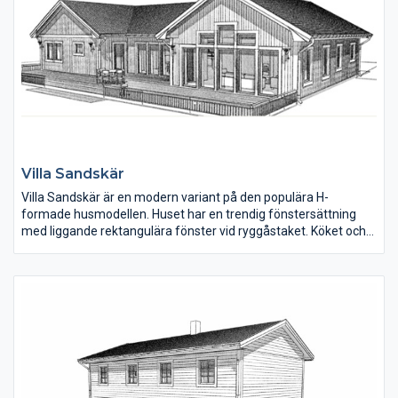
Villa Sandskär
Villa Sandskär är en modern variant på den populära H-
formade husmodellen. Huset har en trendig fönstersättning
med liggande rektangulära fönster vid ryggåstaket. Köket och
matplatsen ligger mitt i huset. Den högra flygeln rymmer tre
sovrum, två badrum och en relaxdel med bastu. Den vänstra
flygeln rymmer vardagsrum, sovrum, klädkammare och
tvättstuga med groventré. En liten WC finns i anslutning till
hallen.