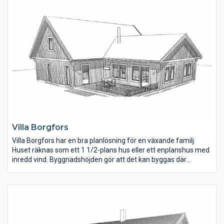
sovrummet.
Villa Borgfors
Villa Borgfors har en bra planlösning för en växande familj.
Huset räknas som ett 1 1/2-plans hus eller ett enplanshus med
inredd vind. Byggnadshöjden gör att det kan byggas där
detaljplanen inte tillåter hus med övervåning. En trevlig detalj är
öppningen i hallen upp till övervåningen. Kök, matplats och
vardagsrum ligger öppet i den husdelen som även har
ryggåstak.