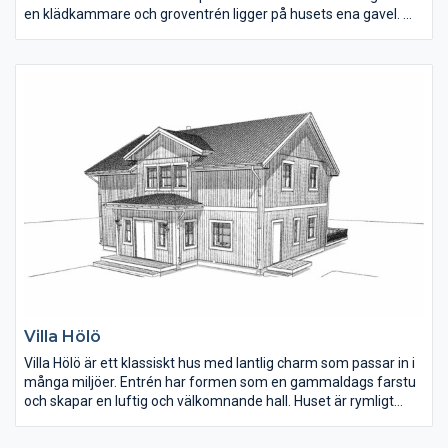
en klädkammare och groventrén ligger på husets ena gavel.
Köket är öppet mot hall och vardagsrummet har mycket ljus
tack vare fönster från tre håll. Föräldrasovrummet har eget
badrum och båda barnsovrummen är i bra storlek. I anslutning
till köket finns ett skafferi.
Villa Hölö
Villa Hölö är ett klassiskt hus med lantlig charm som passar in i
många miljöer. Entrén har formen som en gammaldags farstu
och skapar en luftig och välkomnande hall. Huset är rymligt
med fyra väl tilltagna sovrum och stora sällskapsytor. Kunderna
ville inte ha några fönster på fasadens långsidor på