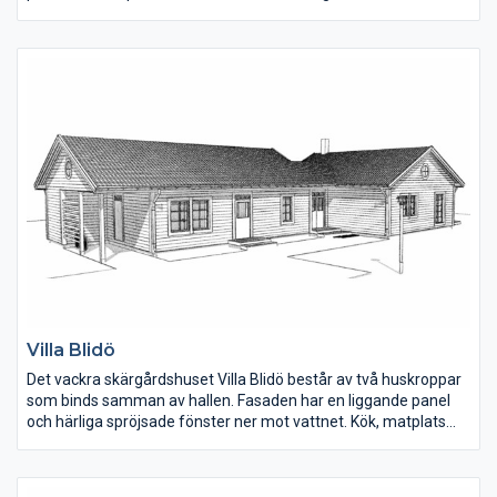
eller klassisk, lantlig charm.
Tvättstugan är rymlig med plats även för teknik och har en
groventré på ena gaveln. Vill man ha ett mer öppet kök kan
väggen mitt i huset tas bort och kaminen flyttas mot
fönsterpartiet i vardagsrummet.
Villa Blidö
Det vackra skärgårdshuset Villa Blidö består av två huskroppar
som binds samman av hallen. Fasaden har en liggande panel
och härliga spröjsade fönster ner mot vattnet. Kök, matplats
och vardagsrum ligger samlat i den ena huskroppen.
Sovrummen är väl tilltagna. En speciell detalj på huset är att
från cykelcarporten kan man gå direkt in i det mindre