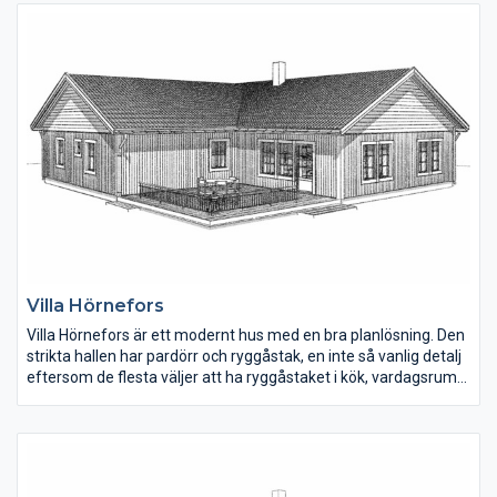
övervåningen, något man enkelt kan ändra.
Villa Hörnefors
Villa Hörnefors är ett modernt hus med en bra planlösning. Den
strikta hallen har pardörr och ryggåstak, en inte så vanlig detalj
eftersom de flesta väljer att ha ryggåstaket i kök, vardagsrum
och matplats. Tvättstugan ligger direkt in till vänster och den
har egen groventré på husets ena gavel. Kök, matplats och
vardagsrum ligger samlat men öppet i den ena huskroppen.
Föräldrasovrummet har en klädkammare och rummet ligger
nära det större badrummet.