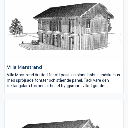
vardagsrum. Perfekt för en barn-/tonårsfamilj.
Villa Marstrand
Villa Marstrand är ritad för att passa in bland bohusländska hus
med spröjsade fönster och stående panel. Tack vare den
rektangulära formen är huset byggsmart, vilket gör det
kostnadseffektivt att bygga.