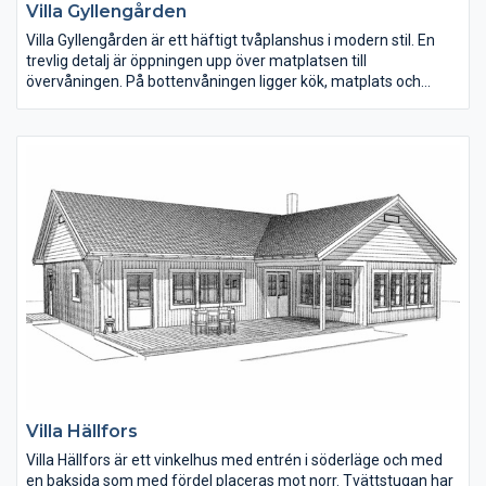
Villa Gyllengården
Villa Gyllengården är ett häftigt tvåplanshus i modern stil. En
trevlig detalj är öppningen upp över matplatsen till
övervåningen. På bottenvåningen ligger kök, matplats och
vardagsrum samlat i den ena delen av huset. Hallen är rymlig
och under trappan finns ett mindre förråd. Ett sovrum med
klädkammare och ett mindre badrum med dusch finns också
på bottenvåningen.
Villa Hällfors
Villa Hällfors är ett vinkelhus med entrén i söderläge och med
en baksida som med fördel placeras mot norr. Tvättstugan har