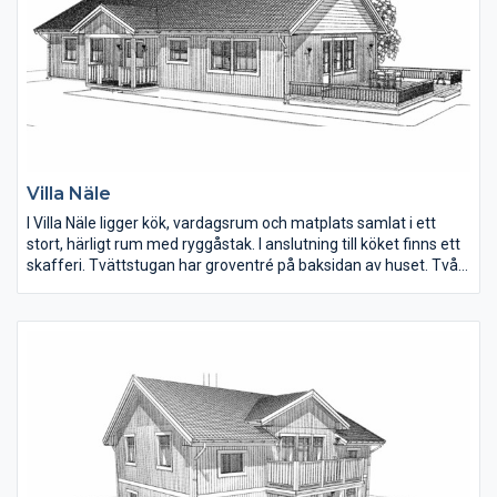
Villa Näle
I Villa Näle ligger kök, vardagsrum och matplats samlat i ett
stort, härligt rum med ryggåstak. I anslutning till köket finns ett
skafferi. Tvättstugan har groventré på baksidan av huset. Två
klädkammare finns till de större sovrummen.