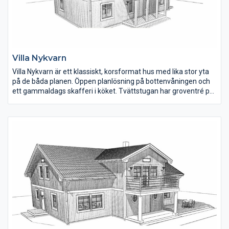
Villa Nykvarn
Villa Nykvarn är ett klassiskt, korsformat hus med lika stor yta
på de båda planen. Öppen planlösning på bottenvåningen och
ett gammaldags skafferi i köket. Tvättstugan har groventré på
gaveln. Vardagsrummet på övervåningen har ryggåstak, tre
rymliga sovrum samt badrum.