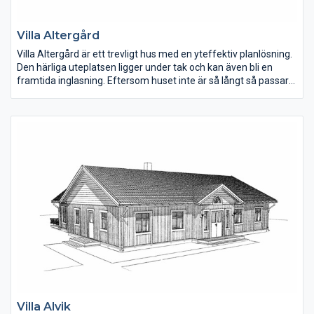
Villa Altergård
Villa Altergård är ett trevligt hus med en yteffektiv planlösning.
Den härliga uteplatsen ligger under tak och kan även bli en
framtida inglasning. Eftersom huset inte är så långt så passar
det in på mindre tomter med entrésida mot norr.
Vardagsrummet har ryggåstak.Kaminen kan också placeras i
vardagsrummet eller mot det mindre sovrummet. För den som
önskar, kan fler fönster sättas in i vardagsrummet. Köket är
väldisponerat med bra arbetsytor och en trevlig köksö.
Terrassdörren från köket gör det enkelt då man ska bära ut
mat till uteplatsen.
Villa Alvik