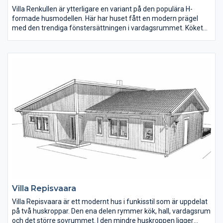
Villa Renkullen är ytterligare en variant på den populära H-
formade husmodellen. Här har huset fått en modern prägel
med den trendiga fönstersättningen i vardagsrummet. Köket
och matplatsen ligger mitt i huset. Den högra flygeln rymmer
tre sovrum, badrum, allrum och tvättstuga. I den vänstra flygeln
ligger vardagsrum, föräldrasovrum med eget badrum och en
klädkammare.
Villa Repisvaara
Villa Repisvaara är ett modernt hus i funkisstil som är uppdelat
på två huskroppar. Den ena delen rymmer kök, hall, vardagsrum
och det större sovrummet. I den mindre huskroppen ligger