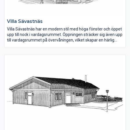
Villa Sävastnäs
Villa Sävastnäs har en modern stil med höga fönster och öppet
upp till nock i vardagsrummet. Öppningen sträcker sig även upp
till vardagsrummet på övervåningen, vilket skapar en härlig
kontakt mellan planen. Bottenvåningen har en invändig yta på
110 m2 och övervåningen är 61 m2.