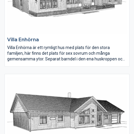
Villa Enhörna
Villa Enhörna är ett rymligt hus med plats för den stora
familjen, här finns det plats för sex sovrum och många
gemensamma ytor. Separat barndel i den ena huskroppen och
föräldrasovrum med eget badrum och klädkammare. Huset har
en lantlig stil med spröjs och ribbpanel men får ett annat
uttryck med en annan fasad och fönster.