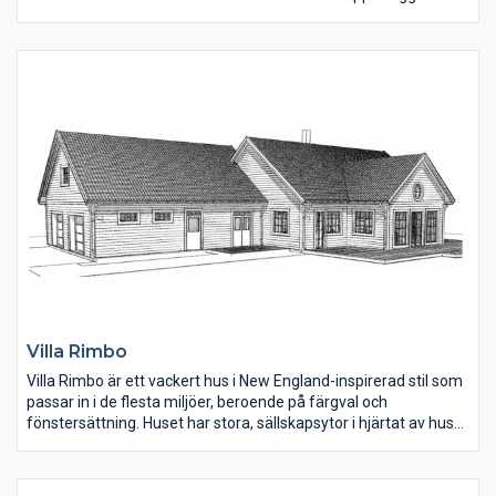
barnsovrum, allrum, tvättstuga och det mindre badrummet.
Huset går även att anpassa till sadeltak.
Villa Rimbo
Villa Rimbo är ett vackert hus i New England-inspirerad stil som
passar in i de flesta miljöer, beroende på färgval och
fönstersättning. Huset har stora, sällskapsytor i hjärtat av huset
och rymliga sovrum. En lyxig detalj är den stora klädkammaren
och badrummet i anslutning till det stora sovrummet.
Garagedelen med dubbelgarage rymmer också tvättstuga, ett