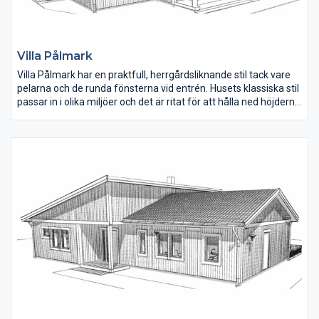
Villa Pålmark
Villa Pålmark har en praktfull, herrgårdsliknande stil tack vare
pelarna och de runda fönsterna vid entrén. Husets klassiska stil
passar in i olika miljöer och det är ritat för att hålla ned höjderna
och kan därför byggas på tomter där man inte vill ha så hög
bebyggelse.