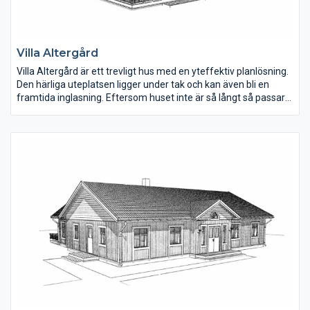
Villa Altergård
Villa Altergård är ett trevligt hus med en yteffektiv planlösning.
Den härliga uteplatsen ligger under tak och kan även bli en
framtida inglasning. Eftersom huset inte är så långt så passar
det in på mindre tomter med entrésida mot norr.
Vardagsrummet har ryggåstak.Kaminen kan också placeras i
vardagsrummet eller mot det mindre sovrummet. För den som
önskar, kan fler fönster sättas in i vardagsrummet. Köket är
väldisponerat med bra arbetsytor och en trevlig köksö.
Terrassdörren från köket gör det enkelt då man ska bära ut
mat till uteplatsen.