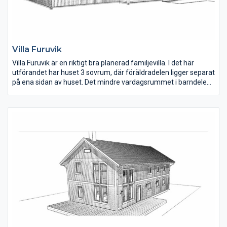
Villa Furuvik
Villa Furuvik är en riktigt bra planerad familjevilla. I det här
utförandet har huset 3 sovrum, där föräldradelen ligger separat
på ena sidan av huset. Det mindre vardagsrummet i barndelen
fungerar fint som lekrum eller för tonårshäng då barnen blir
större. Vill man hellre ha ytterligare ett sovrum så nyttjar man
ytan till det istället.