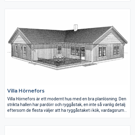
ville inte ha några fönster på fasadens långsidor på
övervåningen, något man enkelt kan ändra.
Villa Hörnefors
Villa Hörnefors är ett modernt hus med en bra planlösning. Den
strikta hallen har pardörr och ryggåstak, en inte så vanlig detalj
eftersom de flesta väljer att ha ryggåstaket i kök, vardagsrum
och matplats. Tvättstugan ligger direkt in till vänster och den
har egen groventré på husets ena gavel. Kök, matplats och
vardagsrum ligger samlat men öppet i den ena huskroppen.
Föräldrasovrummet har en klädkammare och rummet ligger