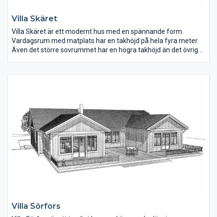
Villa Skäret
Villa Skäret är ett modernt hus med en spännande form.
Vardagsrum med matplats har en takhöjd på hela fyra meter.
Även det större sovrummet har en högra takhöjd än det övriga
huset. Hallen har plats för förvaring. Tvättstugan har groventré
från ena gaveln, här ryms också all teknik.
Villa Sörfors