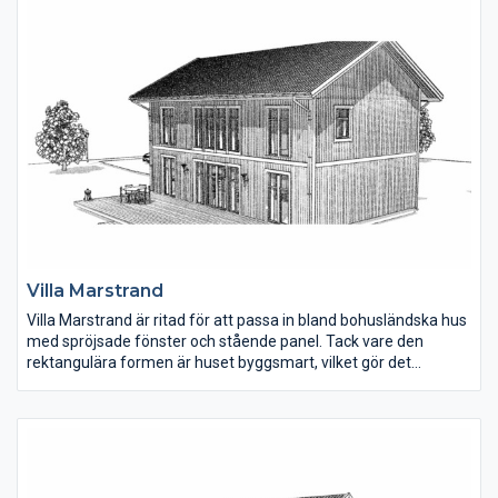
är flygeln med två sovrum, badrum med bastu och ett mindre
vardagsrum. Perfekt för en barn-/tonårsfamilj.
Villa Marstrand
Villa Marstrand är ritad för att passa in bland bohusländska hus
med spröjsade fönster och stående panel. Tack vare den
rektangulära formen är huset byggsmart, vilket gör det
kostnadseffektivt att bygga.