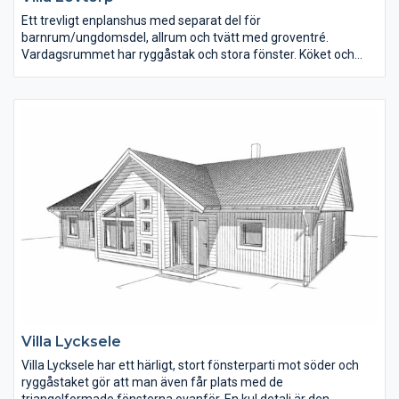
Ett trevligt enplanshus med separat del för
barnrum/ungdomsdel, allrum och tvätt med groventré.
Vardagsrummet har ryggåstak och stora fönster. Köket och
matplatsen har terrassdörrar ut på båda sidor om huset. Det
stora sovrummet ligger i den andra delen av huset och här finns
även klädkammare, bastu och spa-del i badrummet. Husets
invändiga yta är 193 m2.
På vår webbplats kan du läsa ner om huset samt ladda hem en
interaktiv husskiss och vandra runt i planlösningen.
Villa Lycksele
Villa Lycksele har ett härligt, stort fönsterparti mot söder och
ryggåstaket gör att man även får plats med de
triangelformade fönsterna ovanför. En kul detalj är den