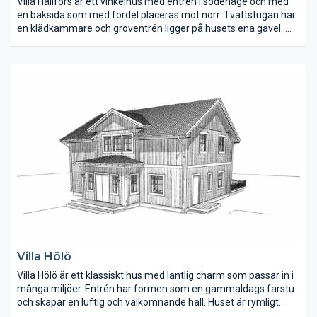
Villa Hällfors är ett vinkelhus med entrén i söderläge och med
en baksida som med fördel placeras mot norr. Tvättstugan har
en klädkammare och groventrén ligger på husets ena gavel.
Köket är öppet mot hall och vardagsrummet har mycket ljus
tack vare fönster från tre håll. Föräldrasovrummet har eget
badrum och båda barnsovrummen är i bra storlek. I anslutning
till köket finns ett skafferi.
Villa Hölö
Villa Hölö är ett klassiskt hus med lantlig charm som passar in i
många miljöer. Entrén har formen som en gammaldags farstu
och skapar en luftig och välkomnande hall. Huset är rymligt
med fyra väl tilltagna sovrum och stora sällskapsytor. Kunderna