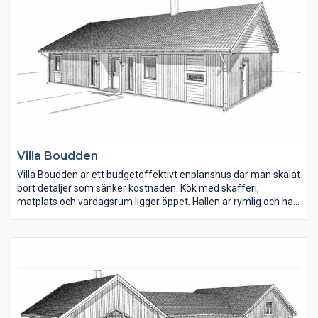
Villa Boudden
Villa Boudden är ett budgeteffektivt enplanshus där man skalat
bort detaljer som sänker kostnaden. Kök med skafferi,
matplats och vardagsrum ligger öppet. Hallen är rymlig och har
plats för förvaring. En fin detalj på fasaden är den liggande
panelen under fönster och stående på övriga delar av huset.