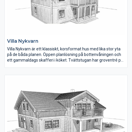
Villa Nykvarn
Villa Nykvarn är ett klassiskt, korsformat hus med lika stor yta
på de båda planen. Öppen planlösning på bottenvåningen och
ett gammaldags skafferi i köket. Tvättstugan har groventré på
gaveln. Vardagsrummet på övervåningen har ryggåstak, tre
rymliga sovrum samt badrum.