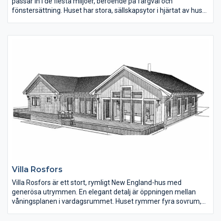
passar in i de flesta miljöer, beroende på färgval och
fönstersättning. Huset har stora, sällskapsytor i hjärtat av huset
och rymliga sovrum. En lyxig detalj är den stora klädkammaren
och badrummet i anslutning till det stora sovrummet.
Garagedelen med dubbelgarage rymmer också tvättstuga, ett
litet badrum samt hallen med gäst-toalett.
Villa Rosfors
Villa Rosfors är ett stort, rymligt New England-hus med
generösa utrymmen. En elegant detalj är öppningen mellan
våningsplanen i vardagsrummet. Huset rymmer fyra sovrum,
men planlösningen kan enkelt ändras så fem sovrum får plats.
Köket har köksö samt ett gammaldags skafferi.