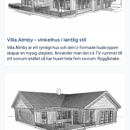
Villa Almby – vinkelhus i lantlig stil
Villa Almby är ett rymligt hus och den U-formade huskroppen
skapar en mysig uteplats. Använder man det s.k TV-rummet till
ett sovrum istället så har huset hela fem sovrum. Ryggåstaket
tillsammans med de härliga fönsterna i matplatsen skapar ljus
och rymd. Alla sovrum är väl tilltagna i storlek.