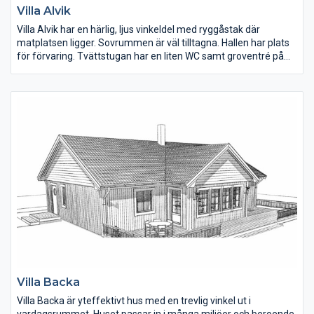
Villa Alvik
Villa Alvik har en härlig, ljus vinkeldel med ryggåstak där
matplatsen ligger. Sovrummen är väl tilltagna. Hallen har plats
för förvaring. Tvättstugan har en liten WC samt groventré på
gaveln. En fin detalj på fasaden är den liggande panelen under
fönster och stående på övriga delar av huset.
Villa Backa
Villa Backa är yteffektivt hus med en trevlig vinkel ut i
vardagsrummet. Huset passar in i många miljöer och beroende