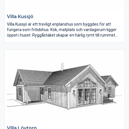
Villa Kussjö
Villa Kussjö är ett trevligt enplanshus som byggdes för att
fungera som fritidshus. Kök, matplats och vardagsrum ligger
öppet i huset. Ryggåstaket skapar en härlig rymt till rummet
och fönsterna i vinkeldelen ger mycket ljus till rummet. I köket
finns ett gammaldags skafferi. Det utstickande taket vid
ingången kan plockas bort för en mer lantlig stil.
Villa Lövtorp