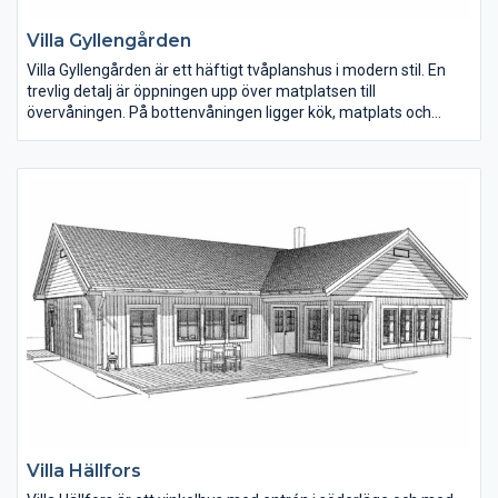
Villa Gyllengården
Villa Gyllengården är ett häftigt tvåplanshus i modern stil. En
trevlig detalj är öppningen upp över matplatsen till
övervåningen. På bottenvåningen ligger kök, matplats och
vardagsrum samlat i den ena delen av huset. Hallen är rymlig
och under trappan finns ett mindre förråd. Ett sovrum med
klädkammare och ett mindre badrum med dusch finns också
på bottenvåningen.
Villa Hällfors