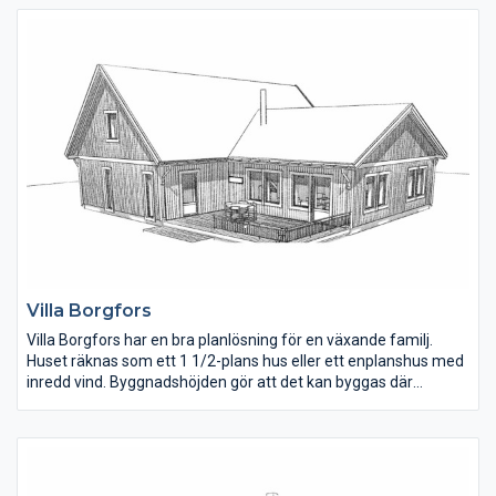
från cykelcarporten kan man gå direkt in i det mindre
sovrummet.
Villa Borgfors
Villa Borgfors har en bra planlösning för en växande familj.
Huset räknas som ett 1 1/2-plans hus eller ett enplanshus med
inredd vind. Byggnadshöjden gör att det kan byggas där
detaljplanen inte tillåter hus med övervåning. En trevlig detalj är
öppningen i hallen upp till övervåningen. Kök, matplats och
vardagsrum ligger öppet i den husdelen som även har
ryggåstak.