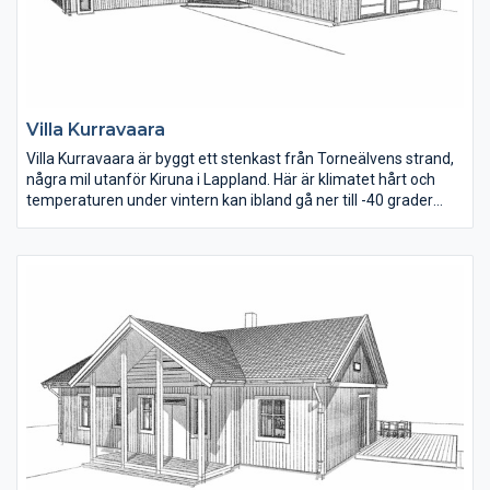
Villa Kurravaara
Villa Kurravaara är byggt ett stenkast från Torneälvens strand,
några mil utanför Kiruna i Lappland. Här är klimatet hårt och
temperaturen under vintern kan ibland gå ner till -40 grader
under en längre tid. Därför är det självklart att det finns en
bastu i huset! Kök, matplats och vardagsrum ligger öppet i den
ena vinkeldelen, här ger ryggåstaket en härlig rymd.
Sovrummen är rymliga och för den som behöver ett extra rum
kan man enkelt dela av det största rummet. Klädkammaren i
direkt anslutning till tvättstugan fungerar som förråd för
skoter-, slalomkläder och andra säsongskläder. Garaget är hela
åtta meter brett och har två portar.