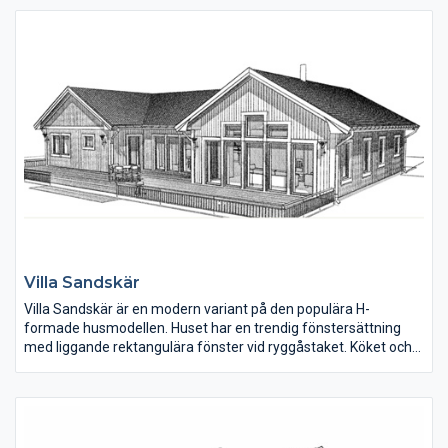
Villa Sandskär
Villa Sandskär är en modern variant på den populära H-
formade husmodellen. Huset har en trendig fönstersättning
med liggande rektangulära fönster vid ryggåstaket. Köket och
matplatsen ligger mitt i huset. Den högra flygeln rymmer tre
sovrum, två badrum och en relaxdel med bastu. Den vänstra
flygeln rymmer vardagsrum, sovrum, klädkammare och
tvättstuga med groventré. En liten WC finns i anslutning till
hallen.