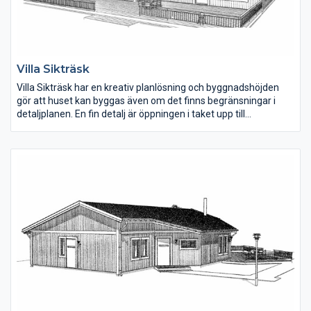
Villa Sikträsk
Villa Sikträsk har en kreativ planlösning och byggnadshöjden
gör att huset kan byggas även om det finns begränsningar i
detaljplanen. En fin detalj är öppningen i taket upp till
övervåningen, vilket skapar en öppen känsla mellan de två
planen. Bottenvåningen har en invändig yta på 154 m2 och
övervåningen 51 m2.