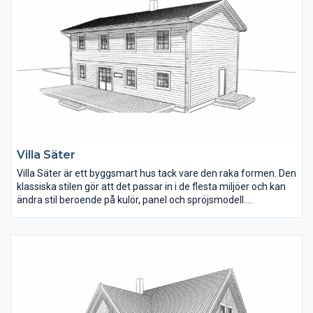
Villa Säter
Villa Säter är ett byggsmart hus tack vare den raka formen. Den
klassiska stilen gör att det passar in i de flesta miljöer och kan
ändra stil beroende på kulör, panel och spröjsmodell.
Planlösningen rymmer upp till fem sovrum, som alla är stora till
ytan. En fin detalj är trappöppningen som är väl tilltagen och ger
ljus in i hallen. Härliga sällskapsytor där kök, matplats och
vardagsrum ligger samlat i ena halvan av huset.