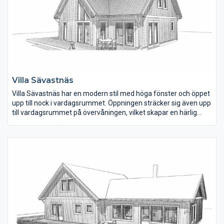
Villa Sävastnäs
Villa Sävastnäs har en modern stil med höga fönster och öppet
upp till nock i vardagsrummet. Öppningen sträcker sig även upp
till vardagsrummet på övervåningen, vilket skapar en härlig
kontakt mellan planen. Bottenvåningen har en invändig yta på
110 m2 och övervåningen är 61 m2.