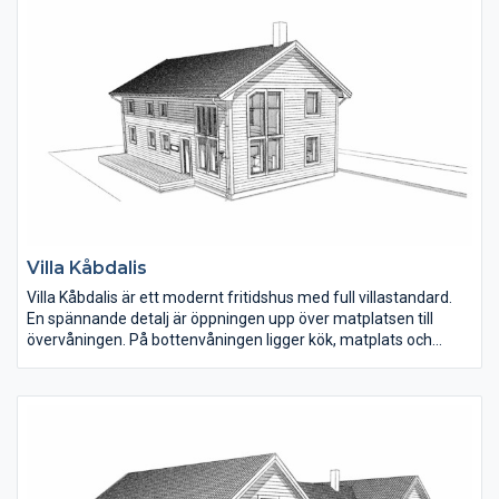
nära det större badrummet.
Villa Kåbdalis
Villa Kåbdalis är ett modernt fritidshus med full villastandard.
En spännande detalj är öppningen upp över matplatsen till
övervåningen. På bottenvåningen ligger kök, matplats och
vardagsrum samlat i den ena delen av huset. Hallen är rymlig
och under trappan finns ett mindre förråd.