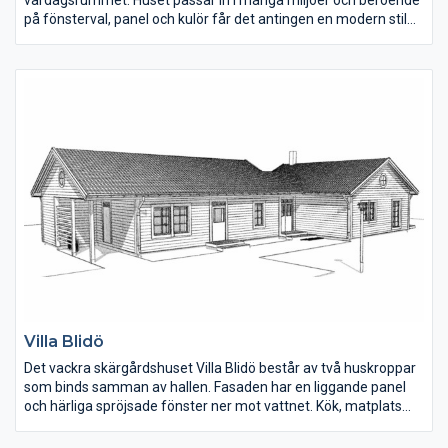
på fönsterval, panel och kulör får det antingen en modern stil
eller klassisk, lantlig charm.
Tvättstugan är rymlig med plats även för teknik och har en
groventré på ena gaveln. Vill man ha ett mer öppet kök kan
väggen mitt i huset tas bort och kaminen flyttas mot
fönsterpartiet i vardagsrummet.
Villa Blidö
Det vackra skärgårdshuset Villa Blidö består av två huskroppar
som binds samman av hallen. Fasaden har en liggande panel
och härliga spröjsade fönster ner mot vattnet. Kök, matplats
och vardagsrum ligger samlat i den ena huskroppen.
Sovrummen är väl tilltagna. En speciell detalj på huset är att