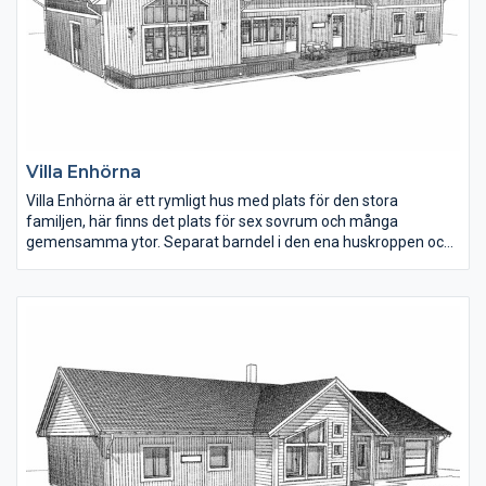
Villa Enhörna
Villa Enhörna är ett rymligt hus med plats för den stora
familjen, här finns det plats för sex sovrum och många
gemensamma ytor. Separat barndel i den ena huskroppen och
föräldrasovrum med eget badrum och klädkammare. Huset har
en lantlig stil med spröjs och ribbpanel men får ett annat
uttryck med en annan fasad och fönster.