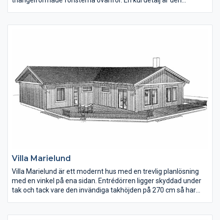
moderna fönstersättningen i hallen med tre fönster på rad.
Tvättstugan har groventré på gaveln. Allrummet kan göras om
till ett extra sovrum.
Villa Marielund
Villa Marielund är ett modernt hus med en trevlig planlösning
med en vinkel på ena sidan. Entrédörren ligger skyddad under
tak och tack vare den invändiga takhöjden på 270 cm så har
man kunnat välja överljus ovanför dörrarna. Köket har ett
gammaldags skafferi som man kan gå in i och matplatsen
ligger öppet mot vardagsrummet. En bra detalj i planlösningen