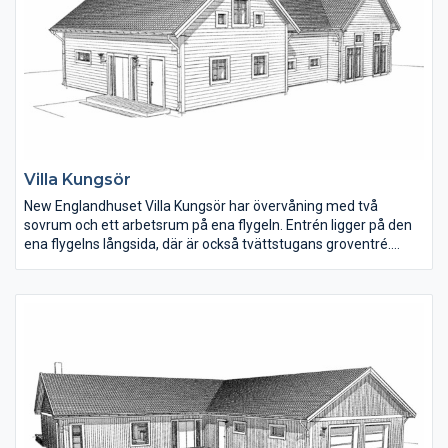
Villa Kungsör
New Englandhuset Villa Kungsör har övervåning med två
sovrum och ett arbetsrum på ena flygeln. Entrén ligger på den
ena flygelns långsida, där är också tvättstugans groventré.
Hallen är rymlig med plats för förvaring. En smart lösning är att
klädkammaren ligger i direkt anslutning till tvättstugan.
Den invändiga ytan är 194 m2 , där bottenvåningen är 153 m2
och övervåningen 41 m2.