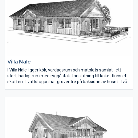
Villa Näle
I Villa Näle ligger kök, vardagsrum och matplats samlat i ett
stort, härligt rum med ryggåstak. I anslutning till köket finns ett
skafferi. Tvättstugan har groventré på baksidan av huset. Två
klädkammare finns till de större sovrummen.