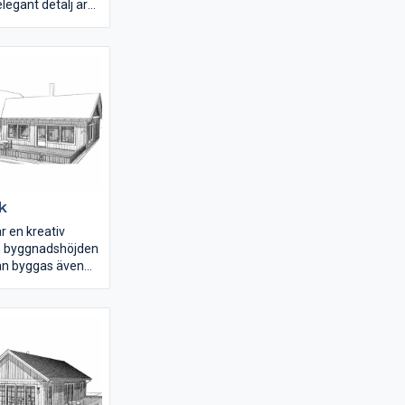
egant detalj är
lan våningsplanen
et. Huset rymmer
en planlösningen
ras så fem
s. Köket har köksö
ldags skafferi.
sk
ar en kreativ
h byggnadshöjden
kan byggas även
gränsningar i
 fin detalj är
t upp till
ilket skapar en
ellan de två
våningen har en
å 154 m2 och
51 m2.