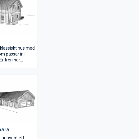
til med spröjs och
år ett annat
 annan fasad och
t klassiskt hus med
om passar in i
 Entrén har
n gammaldags
ar en luftig och
ll. Huset är
 väl tilltagna
a sällskapsytor.
inte ha några
adens långsidor på
något man enkelt
aara
 är byggt ett