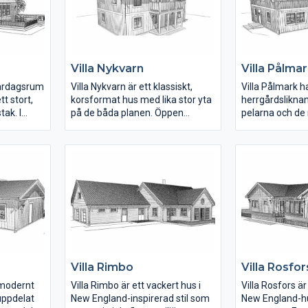
ch här
Allrummet kan göras om till ett
kan gå in i och
e, bastu
extra sovrum.
öppet mot var
et. Husets
bra detalj i pla
2.
flygeln med tv
med bastu och 
Villa Nykvarn
Villa Pålma
u läsa ner
vardagsrum. Pe
hem en
barn-/tonårsfam
 vardagsrum
Villa Nykvarn är ett klassiskt,
Villa Pålmark ha
 vandra
t stort,
korsformat hus med lika stor yta
herrgårdsliknan
ak. I
på de båda planen. Öppen
pelarna och de
ns ett
planlösning på bottenvåningen
vid entrén. Huse
har
och ett gammaldags skafferi i
passar in i olik
av huset.
köket. Tvättstugan har groventré
ritat för att hå
till de
på gaveln. Vardagsrummet på
och kan därför
övervåningen har ryggåstak, tre
där man inte vil
rymliga sovrum samt badrum.
bebyggelse.
Villa Rimbo
Villa Rosfor
 modernt
Villa Rimbo är ett vackert hus i
Villa Rosfors är 
 uppdelat
New England-inspirerad stil som
New England-h