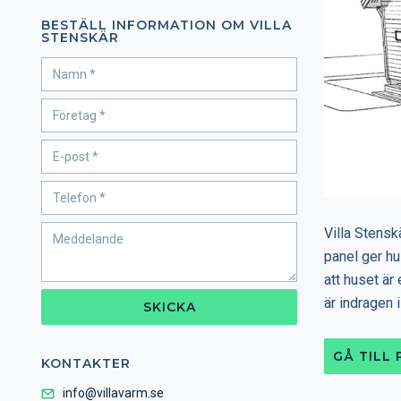
BESTÄLL INFORMATION OM VILLA
STENSKÄR
Villa Stensk
panel ger h
att huset är
är indragen 
SKICKA
GÅ TILL
KONTAKTER
info@villavarm.se