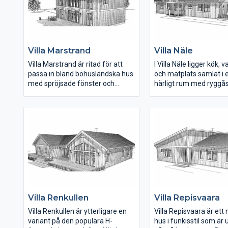
Det utstickande taket vid
andra delen av huset o
ingången kan plockas bort för en
finns även klädkammar
mer lantlig stil.
och spa-del i badrumm
invändiga yta är 193 m
Villa Marstrand
Villa Näle
På vår webbplats kan d
om huset samt ladda 
Villa Marstrand är ritad för att
I Villa Näle ligger kök,
interaktiv husskiss och
passa in bland bohusländska hus
och matplats samlat i et
runt i planlösningen.
med spröjsade fönster och
härligt rum med ryggåst
stående panel. Tack vare den
anslutning till köket fin
rektangulära formen är huset
skafferi. Tvättstugan 
byggsmart, vilket gör det
groventré på baksidan 
kostnadseffektivt att bygga.
Två klädkammare finns 
större sovrummen.
Villa Renkullen
Villa Repisvaara
Villa Renkullen är ytterligare en
Villa Repisvaara är ett
variant på den populära H-
hus i funkisstil som är