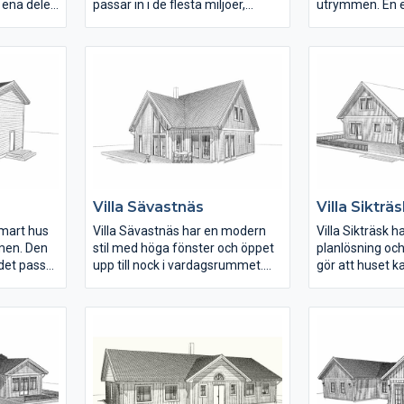
 ena delen
passar in i de flesta miljöer,
utrymmen. En el
dagsrum
beroende på färgval och
öppningen mel
et. I den
fönstersättning. Huset har stora,
i vardagsrumm
ger
sällskapsytor i hjärtat av huset
fyra sovrum, m
ättstuga
och rymliga sovrum. En lyxig
kan enkelt änd
mmet.
detalj är den stora
sovrum får plat
ssa till
klädkammaren och badrummet i
samt ett gamma
anslutning till det stora
sovrummet. Garagedelen med
dubbelgarage rymmer också
tvättstuga, ett litet badrum samt
hallen med gäst-toalett.
Villa Sävastnäs
Villa Sikträ
smart hus
Villa Sävastnäs har en modern
Villa Sikträsk h
rmen. Den
stil med höga fönster och öppet
planlösning oc
 det passar
upp till nock i vardagsrummet.
gör att huset 
h kan
Öppningen sträcker sig även upp
om det finns be
kulör,
till vardagsrummet på
detaljplanen. En
.
övervåningen, vilket skapar en
öppningen i take
pp till
härlig kontakt mellan planen.
övervåningen, v
 stora till
Bottenvåningen har en invändig
öppen känsla m
yta på 110 m2 och övervåningen
planen. Botten
 väl
är 61 m2.
invändig yta p
i hallen.
övervåningen 