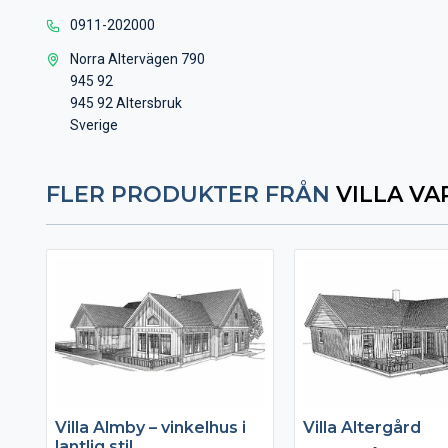
0911-202000
Norra Altervägen 790
945 92
945 92 Altersbruk
Sverige
FLER PRODUKTER FRÅN
VILLA V
Villa Almby – vinkelhus i
Villa Altergård
lantlig stil