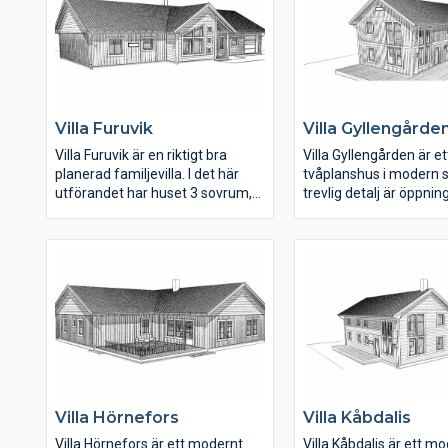
väl tilltagna. En speciell detalj på
trevlig detalj är öppnin
huset är att från cykelcarporten
upp till övervåningen. K
kan man gå direkt in i det mindre
matplats och vardagsr
sovrummet.
öppet i den husdelen 
har ryggåstak.
Villa Furuvik
Villa Gyllengårde
Villa Furuvik är en riktigt bra
Villa Gyllengården är et
planerad familjevilla. I det här
tvåplanshus i modern st
utförandet har huset 3 sovrum,
trevlig detalj är öppningen upp
där föräldradelen ligger separat
över matplatsen till
på ena sidan av huset. Det
övervåningen. På
mindre vardagsrummet i
bottenvåningen ligger 
barndelen fungerar fint som
matplats och vardags
lekrum eller för tonårshäng då
i den ena delen av huse
barnen blir större. Vill man hellre
är rymlig och under tra
ha ytterligare ett sovrum så
ett mindre förråd. Ett
nyttjar man ytan till det istället.
med klädkammare och
mindre badrum med du
också på bottenvåning
Villa Hörnefors
Villa Kåbdalis
Villa Hörnefors är ett modernt
Villa Kåbdalis är ett m