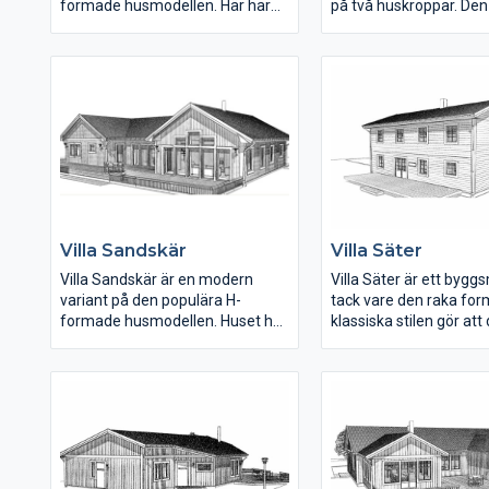
formade husmodellen. Här har
på två huskroppar. Den
huset fått en modern prägel med
rymmer kök, hall, var
den trendiga fönstersättningen i
och det större sovrumm
vardagsrummet. Köket och
mindre huskroppen lig
matplatsen ligger mitt i huset.
barnsovrum, allrum, tv
Den högra flygeln rymmer tre
och det mindre badru
sovrum, badrum, allrum och
Huset går även att anpa
tvättstuga. I den vänstra flygeln
sadeltak.
ligger vardagsrum,
föräldrasovrum med eget
badrum och en klädkammare.
Villa Sandskär
Villa Säter
Villa Sandskär är en modern
Villa Säter är ett bygg
variant på den populära H-
tack vare den raka fo
formade husmodellen. Huset har
klassiska stilen gör att
en trendig fönstersättning med
in i de flesta miljöer oc
liggande rektangulära fönster vid
ändra stil beroende på 
ryggåstaket. Köket och
panel och spröjsmodell
matplatsen ligger mitt i huset.
Planlösningen rymmer u
Den högra flygeln rymmer tre
fem sovrum, som alla är
sovrum, två badrum och en
ytan. En fin detalj är
relaxdel med bastu. Den vänstra
trappöppningen som är
flygeln rymmer vardagsrum,
tilltagen och ger ljus in 