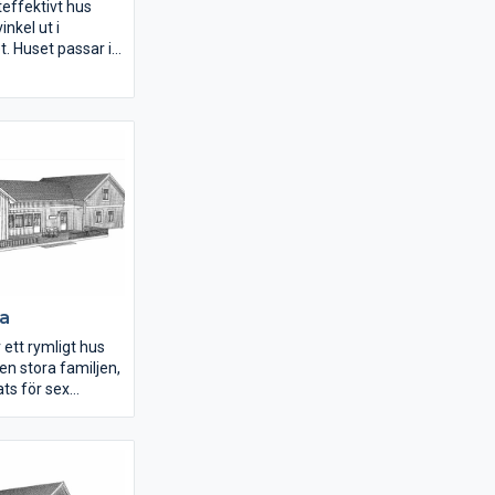
teffektivt hus
inkel ut i
 Huset passar in
r och beroende på
el och kulör får
 modern stil eller
g charm.
 rymlig med plats
 och har en
a gaveln. Vill man
et kök kan väggen
s bort och kaminen
terpartiet i
t.
na
 ett rymligt hus
en stora familjen,
ats för sex
ånga
or. Separat
ena huskroppen
ovrum med eget
ädkammare. Huset