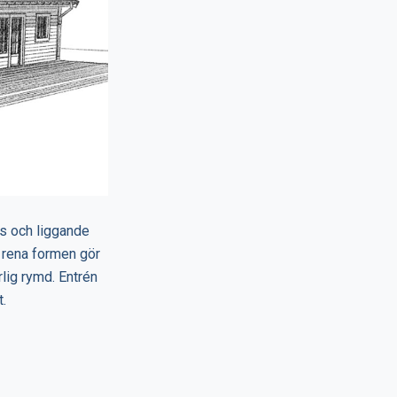
js och liggande
 rena formen gör
rlig rymd. Entrén
t.