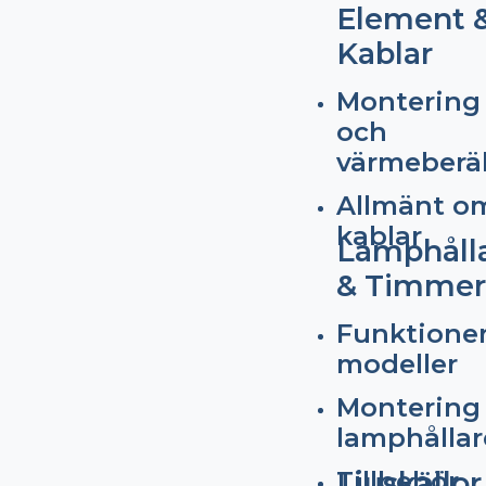
Element 
Kablar
Montering
och
värmeberä
Allmänt o
kablar
Lamphåll
& Timmer
Funktione
modeller
Montering
lamphållar
Tillbehör
Ljuskällor