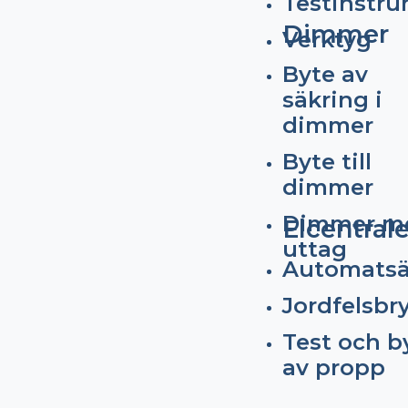
Testinstr
Dimmer
Verktyg
Byte av
säkring i
dimmer
Byte till
dimmer
Dimmer m
Elcentral
uttag
Automatsä
Jordfelsbr
Test och b
av propp