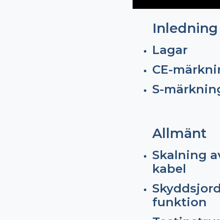
Inledning
Lagar
CE-märkni
S-märknin
Allmänt
Skalning a
kabel
Skyddsjor
funktion