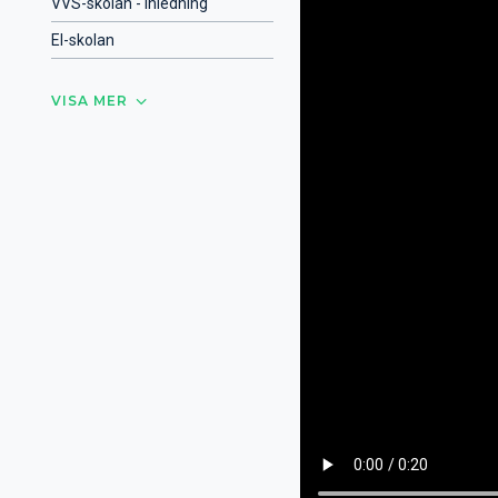
VVS-skolan - Inledning
El-skolan
VISA MER