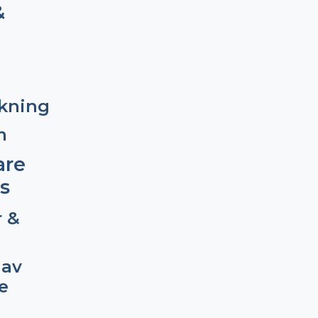
&
kning
m
are
s
r &
 av
e