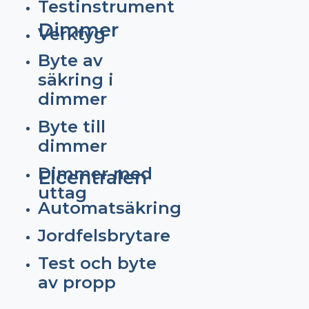
Testinstrument
Dimmer
Verktyg
Byte av
säkring i
dimmer
Byte till
dimmer
Dimmer med
Elcentralen
uttag
Automatsäkring
Jordfelsbrytare
Test och byte
av propp