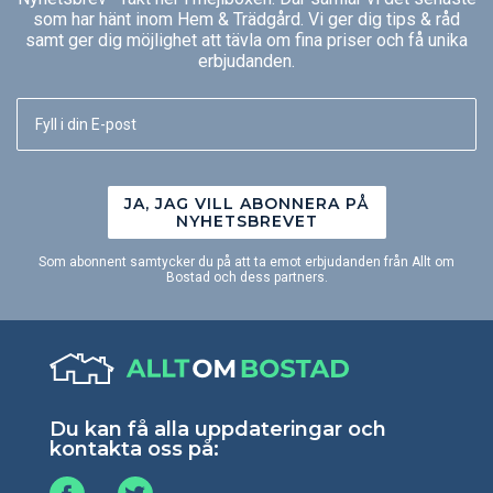
som har hänt inom Hem & Trädgård. Vi ger dig tips & råd
samt ger dig möjlighet att tävla om fina priser och få unika
erbjudanden.
JA, JAG VILL ABONNERA PÅ
NYHETSBREVET
Som abonnent samtycker du på att ta emot erbjudanden från Allt om
Bostad och dess partners.
Du kan få alla uppdateringar och
kontakta oss på: