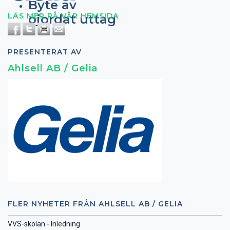
Byte av
LÄS MER PÅ VÅR HEMSIDA
ojordat uttag
PRESENTERAT AV
Ahlsell AB / Gelia
FLER NYHETER FRÅN AHLSELL AB / GELIA
VVS-skolan - Inledning