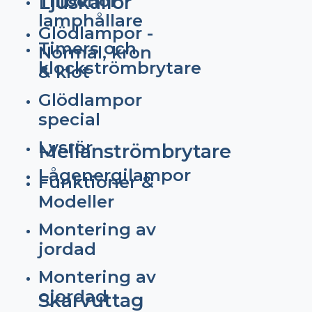
Tillbehör
Ljuskällor
lamphållare
Glödlampor -
Timers och
Normal, kron
klockströmbrytare
& klot
Glödlampor
special
Lysrör
Mellanströmbrytare
Lågenergilampor
Funktioner &
Modeller
Montering av
jordad
Montering av
ojordad
Skarvuttag