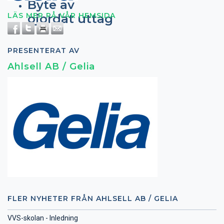
Byte av
LÄS MER PÅ VÅR HEMSIDA
ojordat uttag
PRESENTERAT AV
Ahlsell AB / Gelia
FLER NYHETER FRÅN AHLSELL AB / GELIA
VVS-skolan - Inledning