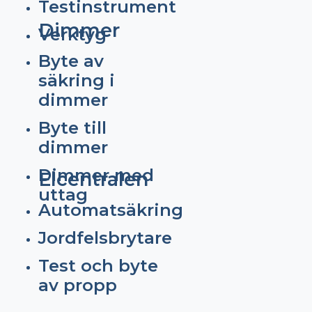
Testinstrument
Dimmer
Verktyg
Byte av
säkring i
dimmer
Byte till
dimmer
Dimmer med
Elcentralen
uttag
Automatsäkring
Jordfelsbrytare
Test och byte
av propp