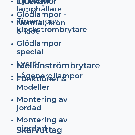
Tillbehör
Ljuskällor
lamphållare
Glödlampor -
Timers och
Normal, kron
klockströmbrytare
& klot
Glödlampor
special
Lysrör
Mellanströmbrytare
Lågenergilampor
Funktioner &
Modeller
Montering av
jordad
Montering av
ojordad
Skarvuttag