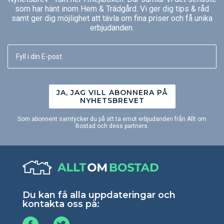
som har hänt inom Hem & Trädgård. Vi ger dig tips & råd
samt ger dig möjlighet att tävla om fina priser och få unika
erbjudanden.
JA, JAG VILL ABONNERA PÅ
NYHETSBREVET
Som abonnent samtycker du på att ta emot erbjudanden från Allt om
Bostad och dess partners.
Du kan få alla uppdateringar och
kontakta oss på: