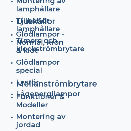
Montering av
lamphållare
Tillbehör
Ljuskällor
lamphållare
Glödlampor -
Timers och
Normal, kron
klockströmbrytare
& klot
Glödlampor
special
Lysrör
Mellanströmbrytare
Lågenergilampor
Funktioner &
Modeller
Montering av
jordad