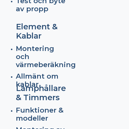
Test och byte
av propp
Element &
Kablar
Montering
och
värmeberäkning
Allmänt om
kablar
Lamphållare
& Timmers
Funktioner &
modeller