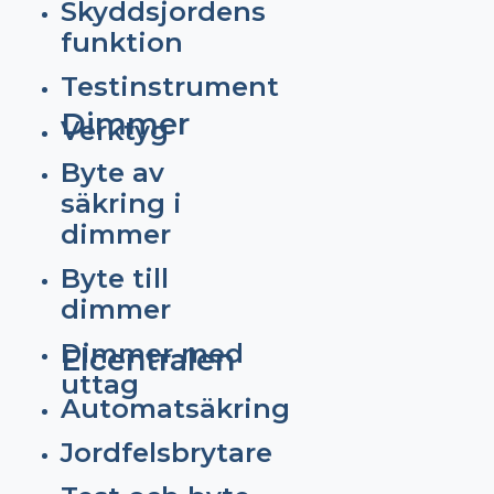
Skyddsjordens
funktion
Testinstrument
Dimmer
Verktyg
Byte av
säkring i
dimmer
Byte till
dimmer
Dimmer med
Elcentralen
uttag
Automatsäkring
Jordfelsbrytare