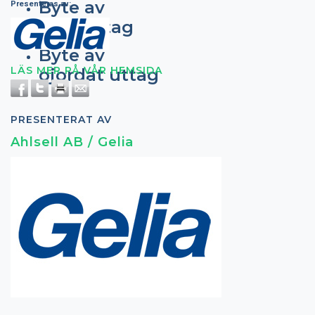
Byte av
Presenteras av:
lamputtag
Byte av
LÄS MER PÅ VÅR HEMSIDA
ojordat uttag
PRESENTERAT AV
Ahlsell AB / Gelia