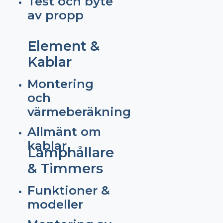
Test och byte
av propp
Element &
Kablar
Montering
och
värmeberäkning
Allmänt om
kablar
Lamphållare
& Timmers
Funktioner &
modeller