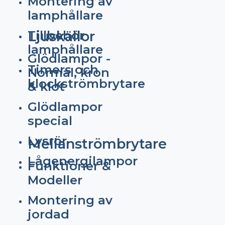
Montering av
lamphållare
Tillbehör
Ljuskällor
lamphållare
Glödlampor -
Timers och
Normal, kron
klockströmbrytare
& klot
Glödlampor
special
Lysrör
Mellanströmbrytare
Lågenergilampor
Funktioner &
Modeller
Montering av
jordad