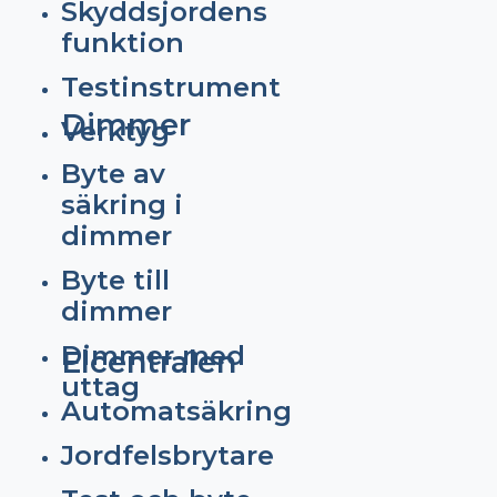
Skyddsjordens
funktion
Testinstrument
Dimmer
Verktyg
Byte av
säkring i
dimmer
Byte till
dimmer
Dimmer med
Elcentralen
uttag
Automatsäkring
Jordfelsbrytare