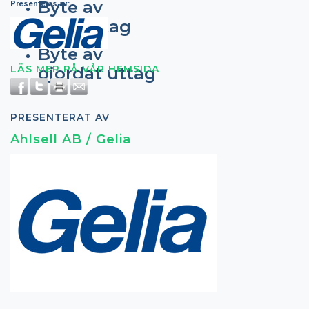
Byte av
Presenteras av:
lamputtag
Byte av
LÄS MER PÅ VÅR HEMSIDA
ojordat uttag
PRESENTERAT AV
Ahlsell AB / Gelia