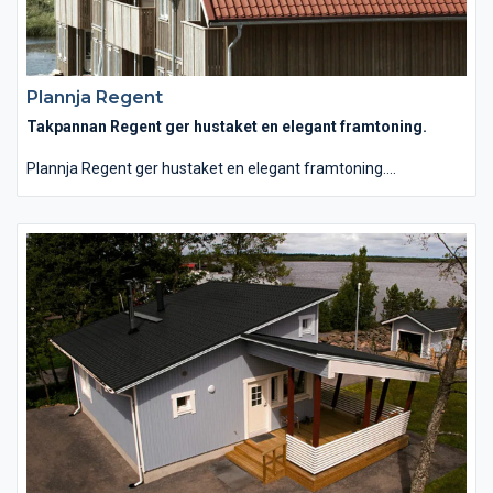
Plannja Regent
Takpannan Regent ger hustaket en elegant framtoning.
Plannja Regent ger hustaket en elegant framtoning.
Formspråket knyter an till en enkupig panntradition, med en
vågprofil något lägre än den hos Royal. Regentpannan ger en
bra totalekonomi sett till inköpskostnad, läggningsarbete och
underhåll. Plannja Regent tillverkas även i resistent aluminium
och är särskilt lämpad för hus nära våra saltstänkta kuster.