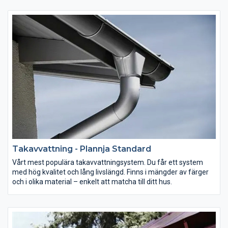
avslutning ovan tak på en byggnads ventilations- eller
avloppssystem. Plannja Takgenomföringar är enkla att
montera och att justera till olika taklutningar då de är ställbara
mellan 14-45°.
Takavvattning - Plannja Standard
Vårt mest populära takavvattningsystem. Du får ett system
med hög kvalitet och lång livslängd. Finns i mängder av färger
och i olika material – enkelt att matcha till ditt hus.