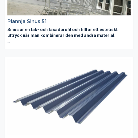
Plannja Sinus 51
Sinus är en tak- och fasadprofil och tillför ett estetiskt
uttryck när man kombinerar den med andra material.
Sinus böljande linjespel passar för fasad men även som
takprofil. Den vackra plåtprofilen används interiört och exteriört
på kommersiella fastigheter och varför inte som spännande
accent på villan? Framförallt tillför Sinus byggnader ett
estetiskt uttryck när man kombinerar den med andra material
såsom t ex puts eller trä. Kul