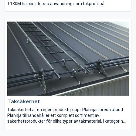
T130M har sin största användning som takprofil på
ekonomibyggnader, lager och småindustrier.
Taksäkerhet
Taksäkerhet är en egen produktgrupp i Plannjas breda utbud.
Plannja tillhandahåller ett komplett sortiment av
säkerhetsprodukter för olika typer av takmaterial. I kategorin
taksäkerhet ingår förankringspunkt för livlina, nock-
takfotsräcke, snörasskydd, takbrygga, takstege, skyddsräcke