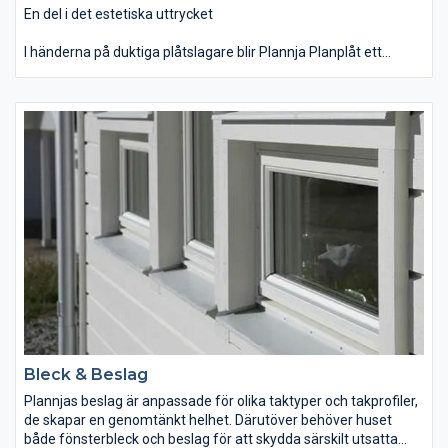
En del i det estetiska uttrycket
I händerna på duktiga plåtslagare blir Plannja Planplåt ett
vackert skiv- eller bandtäckt tak på byggnader där materialets
stora flexibilitet, höga kvalitet och vackra utseende sätts i
främsta rummet. Band- och skivtäckta tak och fasader är inte
längre bara en traditionell företeelse.
Plannjas planplåt har låg materialvikt per kvadratmeter, rik
kulörskala och finns i bandbredderna 470, 570 och 670 mm.
Detta innebär att i stort sett vilken byggnad som helst kan
skräddarsys med nya kreativa uttryck.
Bleck & Beslag
Plannjas beslag är anpassade för olika taktyper och takprofiler,
de skapar en genomtänkt helhet. Därutöver behöver huset
både fönsterbleck och beslag för att skydda särskilt utsatta