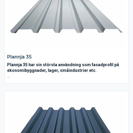
Plannja 35
Plannja 35 har sin största användning som fasadprofil på
ekonomibyggnader, lager, småindustrier etc.
Plannja 35 fungerar som både fasad och takprofil. Profilen kan
monteras både lodrätt och vågrätt på väggen.