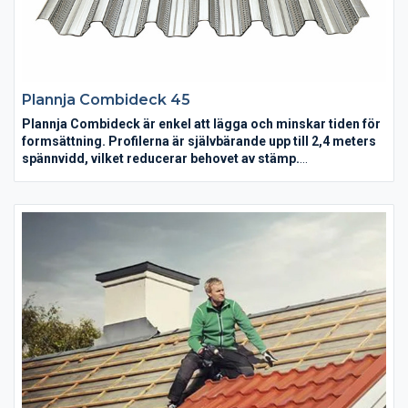
Plannja Combideck 45
Plannja Combideck är enkel att lägga och minskar tiden för
formsättning. Profilerna är självbärande upp till 2,4 meters
spännvidd, vilket reducerar behovet av stämp.
Plannja Combideck är enkla att lägga ut och bildar en utmärkt
plattform för arbetet med ursparningar, armering och gjutning.
Bärande konstruktioner och grundläggning kan minskas i
dimension, varför det går åt mindre mängder betong och
armering. Installationer av vvs, el, ventilation med mera görs
med fördel mellan undertaket och det färdiga bjälklaget.
Plannja Combideck medger tunnare och lättare bjälklag.
Profilen på Plannja Combideck är utformad så att betongen
"griper tag" i plåten och skapar en extremt stark konstruktion.