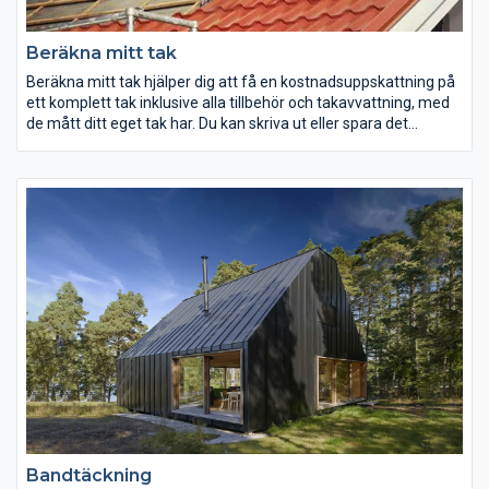
Beräkna mitt tak
Beräkna mitt tak hjälper dig att få en kostnadsuppskattning på
ett komplett tak inklusive alla tillbehör och takavvattning, med
de mått ditt eget tak har. Du kan skriva ut eller spara det
kostnadsunderlag som skapas och ta med det till någon av våra
återförsäljare för att från dem få en detaljerad offert över de
produkter du behöver till ditt nya tak.
Bandtäckning