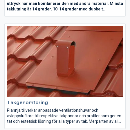
uttryck när man kombinerar den med andra material. Minsta
taklutning är 14 grader. 10-14 grader med dubbelt
sidöverlapp och tätning i änd- och sidöverlapp. Detta ger en
täckande bredd av 984 mm mot normala 1060 mm.
Sinus böljande linjespel passar för fasad men också för tak.
Den vackra plåtprofilen används interiört och exteriört på
kommersiella fastigheter och varför inte som spännande
accent på villan? Framförallt tillför Sinus byggnader ett
estetiskt uttryck när man kombinerar den med andra material
såsom t ex puts eller trä.
Takgenomföring
Plannja tillverkar anpassade ventilationshuvar och
avloppsluftare till respektive takpannor och profiler som ger en
tät och estetsisk lösning för alla typer av tak. Merparten av alla
tak har behov av ventilationshuvar eller avloppsluftare som