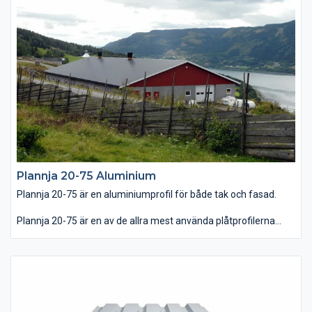
Plannja 20-75 Aluminium
Plannja 20-75 är en aluminiumprofil för både tak och fasad.
Plannja 20-75 är en av de allra mest använda plåtprofilerna
som man ser överallt. Aluminiumprofilen är särskilt lämpad för
hus nära våra saltstänkta kuster. Plannja 20-75 finns även med
praktiskt kondensskydd på undersidan av plåten och skyddas
av beläggningen Plannja Hard Coat.