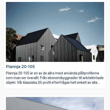
storsäljare som finns i flera kulörer, med all säkerhet också en
som passar dig och ditt hus. Plannja Royal tillverkas även i
resistent aluminium som är särskilt lämpad för kustnära hus.
Plannja 20-105
Plannja 20-105 är en av de allra mest använda plåtprofilerna
som man ser överallt. Från ekonomibyggnader till arkitektritade
objekt. Vår klassiska 20-profil efterfrågas helt enkelt av alla
som vill ha en funktionell beklädnad av väggar och tak, både
inomhus och utomhus. Plannja 20-105 skyddas av
beläggningen Plannja Hard Coat eller Polyester och finns även
med praktiskt kondensskydd på undersidan av plåten. Profilen
tillverkas även i aluminium.