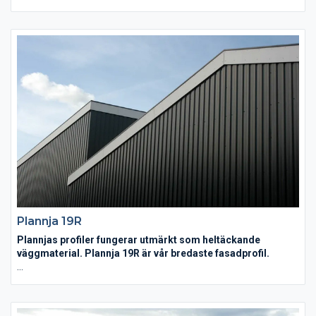
partier från naturens alla utmaningar.
Plannja 19R
Plannjas profiler fungerar utmärkt som heltäckande
väggmaterial. Plannja 19R är vår bredaste fasadprofil.
Med Plannja 19R fasadprofil i stål får du en väggbeklädnad
som både är ekonomisk, snabbmonterad och kräver minimalt
med underhåll. Den täckande bredden är 1104 mm.