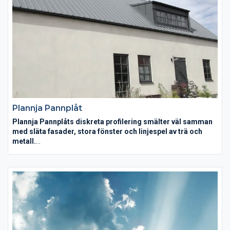
Plannja Pannplåt
Plannja Pannplåts diskreta profilering smälter väl samman
med släta fasader, stora fönster och linjespel av trä och
metall.
Blunda och tänk på ett klassiskt tak i plåt. Bilden som dyker upp
på näthinnan brukar vara ett tak av Plannja Pannplåt. Just nu
upplever vår Pannplåt en renässans. Dels för att den ofta
rekommenderas inom restaureringar och byggnadsvård, dels
för att den harmonierar med den populära funkisstilen. Plannja
Pannplåts diskreta profilering smälter väl samman med släta
fasader, stora fönster och linjespel av trä och metall.
Byggnaden får såväl ett långlivat skydd som ett klassiskt