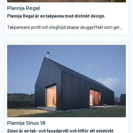
Plannja Regal
Plannja Regal är en takpanna med distinkt design.
Takpannans profil och steghöjd skapar skuggeffekt som ger
taket liv och karaktär. Takpannan har omvikt framkant vilket
ytterligare förstärker hållbarhet och korrosionsmotstånd samt
ger ett tilltalande estetiskt utseende. Plannja Regal ryms på en
industripall och är därmed lätt att lagra och transportera.
Dessutom är konstruktionen så flexibel att monteringen kan
utföras av en ensam takläggare.
Plannja Sinus 18
Sinus är en tak- och fasadprofil och tillför ett estetiskt