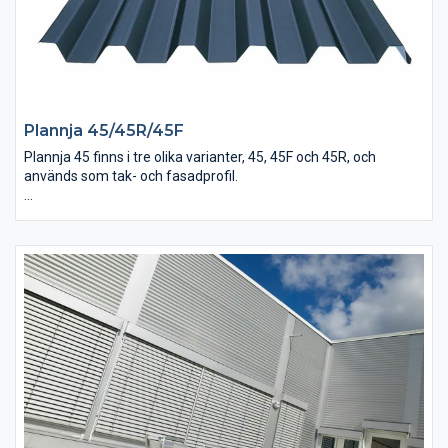
Plannja 45/45R/45F
Plannja 45 finns i tre olika varianter, 45, 45F och 45R, och
används som tak- och fasadprofil.
Plannja 45 passar som både tak- och fasadprofil på
ekonomibyggnader, lager, småindustrier etc. Med sin profilhöjd
klarar den stora laster och används ofta som bärande plåt på
oisolerade och isolerade tak och väggar uppbyggda med åsar.