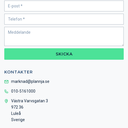
SKICKA
KONTAKTER
marknad@plannja.se
010-5161000
Västra Varvsgatan 3
972 36
Luleå
Sverige