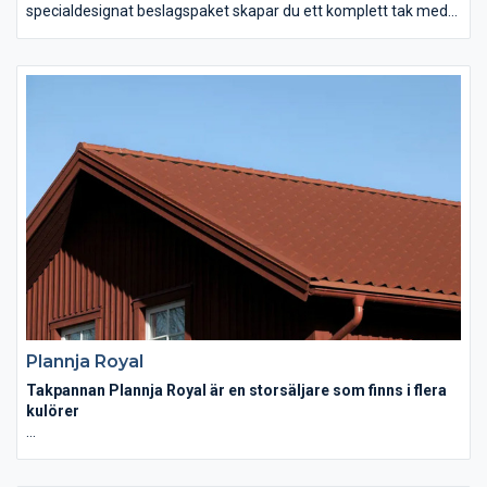
specialdesignat beslagspaket skapar du ett komplett tak med
ett fantastiskt linjespel över ditt hus. Plannja Trend ett
lättmonterat tak med klickfunktion och dold infästning som ger
ditt hus ett extra lyft.
Plannja Trend går dessutom att montera på fasad och är ett
lyft för den som önskar skandinavsik design med rena eleganta
linjer. Montera profilen liggande eller stående, blanda bredderna
275 och 475 i en stilfull design. Variationerna är många och
oavsett val så får du en en fasad som motstår väder och vind i
lång tid framöver.
Plannja Royal
Takpannan Plannja Royal är en storsäljare som finns i flera
kulörer
Plannja Royals formspråk uttrycker en enkupig
takpannetradition, fast i modern tappning. Detta tak är en