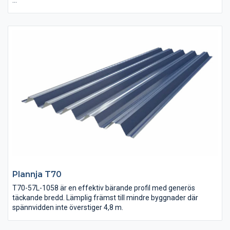
Sinus böljande linjespel passar för fasad men även som
takprofil. Den vackra plåtprofilen används interiört och exteriört
på kommersiella fastigheter och varför inte som spännande
accent på villan? Framförallt tillför Sinus byggnader ett
estetiskt uttryck när man kombinerar den med andra material
såsom t ex puts eller trä. Kul
Plannja T70
T70-57L-1058 är en effektiv bärande profil med generös
täckande bredd. Lämplig främst till mindre byggnader där
spännvidden inte överstiger 4,8 m.