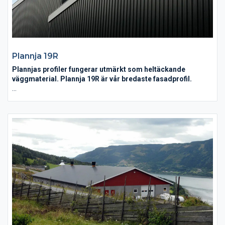
Plannja 19R
Plannjas profiler fungerar utmärkt som heltäckande
väggmaterial. Plannja 19R är vår bredaste fasadprofil.
Med Plannja 19R fasadprofil i stål får du en väggbeklädnad
som både är ekonomisk, snabbmonterad och kräver minimalt
med underhåll. Den täckande bredden är 1104 mm.