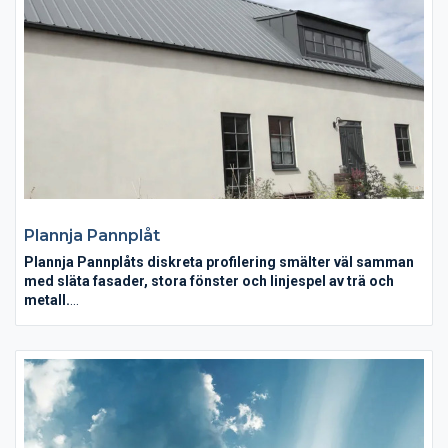
Plannja Pannplåt
Plannja Pannplåts diskreta profilering smälter väl samman
med släta fasader, stora fönster och linjespel av trä och
metall.
Blunda och tänk på ett klassiskt tak i plåt. Bilden som dyker upp
på näthinnan brukar vara ett tak av Plannja Pannplåt. Just nu
upplever vår Pannplåt en renässans. Dels för att den ofta
rekommenderas inom restaureringar och byggnadsvård, dels
för att den harmonierar med den populära funkisstilen. Plannja
Pannplåts diskreta profilering smälter väl samman med släta