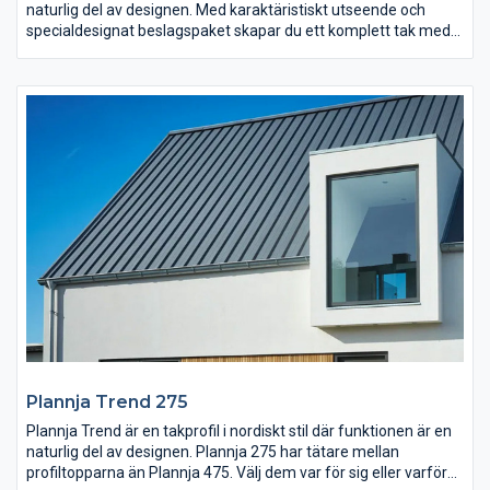
naturlig del av designen. Med karaktäristiskt utseende och
specialdesignat beslagspaket skapar du ett komplett tak med
ett fantastiskt linjespel över ditt hus. Plannja Trend ett
lättmonterat tak med klickfunktion och dold infästning som ger
ditt hus ett extra lyft.
Plannja Trend går dessutom att montera på fasad och är ett
lyft för den som önskar skandinavsik design med rena eleganta
linjer. Montera profilen liggande eller stående, blanda bredderna
275 och 475 i en stilfull design. Variationerna är många och
oavsett val så får du en en fasad som motstår väder och vind i
lång tid framöver.
Plannja Trend 275
Plannja Trend är en takprofil i nordiskt stil där funktionen är en
naturlig del av designen. Plannja 275 har tätare mellan
profiltopparna än Plannja 475. Välj dem var för sig eller varför