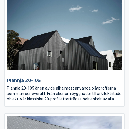
som passar dig och ditt hus. Plannja Royal tillverkas även i
resistent aluminium som är särskilt lämpad för kustnära hus.
Plannja 20-105
Plannja 20-105 är en av de allra mest använda plåtprofilerna
som man ser överallt. Från ekonomibyggnader till arkitektritade
objekt. Vår klassiska 20-profil efterfrågas helt enkelt av alla
som vill ha en funktionell beklädnad av väggar och tak, både
inomhus och utomhus. Plannja 20-105 skyddas av
beläggningen Plannja Hard Coat eller Polyester och finns även
med praktiskt kondensskydd på undersidan av plåten. Profilen
tillverkas även i aluminium.