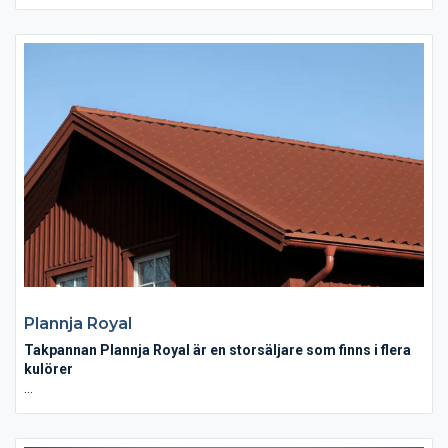
inte kombinera dessa två bredder för att ge extra liv och
karaktär till ditt tak.
Plannja Trend går dessutom att montera på fasad och är ett
lyft för den som önskar skandinavsik design med rena eleganta
linjer. Montera profilen liggande eller stående, blanda bredderna
275 och 475 i en stilfull design. Variationerna är många och
oavsett val så får du en en fasad som motstår väder och vind i
lång tid framöver.
Plannja Royal
Takpannan Plannja Royal är en storsäljare som finns i flera
kulörer
Plannja Royals formspråk uttrycker en enkupig
takpannetradition, fast i modern tappning. Detta tak är en
storsäljare som finns i flera kulörer, med all säkerhet också en