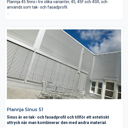
Plannja 45 finns i tre olika varianter, 45, 45F och 45R, och
används som tak- och fasadprofil.
Plannja 45 passar som både tak- och fasadprofil på
ekonomibyggnader, lager, småindustrier etc. Med sin profilhöjd
klarar den stora laster och används ofta som bärande plåt på
oisolerade och isolerade tak och väggar uppbyggda med åsar.
Plannja Sinus 51
Sinus är en tak- och fasadprofil och tillför ett estetiskt
uttryck när man kombinerar den med andra material.