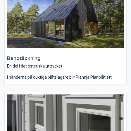
Bandtäckning
En del i det estetiska uttrycket
I händerna på duktiga plåtslagare blir Plannja Planplåt ett
vackert skiv- eller bandtäckt tak på byggnader där materialets
stora flexibilitet, höga kvalitet och vackra utseende sätts i
främsta rummet. Band- och skivtäckta tak och fasader är inte
längre bara en traditionell företeelse.
Plannjas planplåt har låg materialvikt per kvadratmeter, rik
kulörskala och finns i bandbredderna 470, 570 och 670 mm.
Detta innebär att i stort sett vilken byggnad som helst kan
skräddarsys med nya kreativa uttryck.