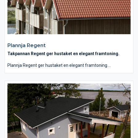
Plannja Regent
Takpannan Regent ger hustaket en elegant framtoning.
Plannja Regent ger hustaket en elegant framtoning.
Formspråket knyter an till en enkupig panntradition, med en
vågprofil något lägre än den hos Royal. Regentpannan ger en
bra totalekonomi sett till inköpskostnad, läggningsarbete och
underhåll. Plannja Regent tillverkas även i resistent aluminium
och är särskilt lämpad för hus nära våra saltstänkta kuster.