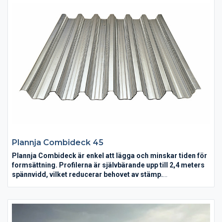
Plannja Combideck 45
Plannja Combideck är enkel att lägga och minskar tiden för
formsättning. Profilerna är självbärande upp till 2,4 meters
spännvidd, vilket reducerar behovet av stämp.
Plannja Combideck är enkla att lägga ut och bildar en utmärkt
plattform för arbetet med ursparningar, armering och gjutning.
Bärande konstruktioner och grundläggning kan minskas i
dimension, varför det går åt mindre mängder betong och