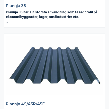
Plannja 35
Plannja 35 har sin största användning som fasadprofil på
ekonomibyggnader, lager, småindustrier etc.
Plannja 35 fungerar som både fasad och takprofil. Profilen kan
monteras både lodrätt och vågrätt på väggen.
Plannja 45/45R/45F