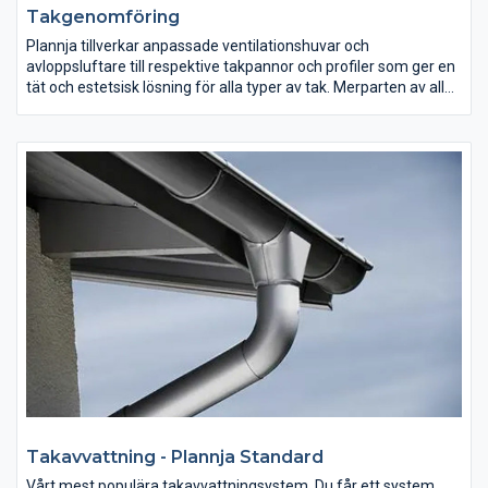
Takgenomföring
Plannja tillverkar anpassade ventilationshuvar och
avloppsluftare till respektive takpannor och profiler som ger en
tät och estetsisk lösning för alla typer av tak. Merparten av alla
tak har behov av ventilationshuvar eller avloppsluftare som
avslutning ovan tak på en byggnads ventilations- eller
avloppssystem. Plannja Takgenomföringar är enkla att
montera och att justera till olika taklutningar då de är ställbara
mellan 14-45°.
Takavvattning - Plannja Standard
Vårt mest populära takavvattningsystem. Du får ett system