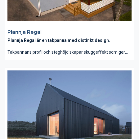
Plannja Regal
Plannja Regal är en takpanna med distinkt design.
Takpannans profil och steghöjd skapar skuggeffekt som ger
taket liv och karaktär. Takpannan har omvikt framkant vilket
ytterligare förstärker hållbarhet och korrosionsmotstånd samt
ger ett tilltalande estetiskt utseende. Plannja Regal ryms på en
industripall och är därmed lätt att lagra och transportera.
Dessutom är konstruktionen så flexibel att monteringen kan
utföras av en ensam takläggare.