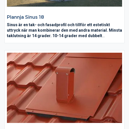
Plannja Sinus 18
Sinus är en tak- och fasadprofil och tillför ett estetiskt
uttryck när man kombinerar den med andra material. Minsta
taklutning är 14 grader. 10-14 grader med dubbelt
sidöverlapp och tätning i änd- och sidöverlapp. Detta ger en
täckande bredd av 984 mm mot normala 1060 mm.
Sinus böljande linjespel passar för fasad men också för tak.
Den vackra plåtprofilen används interiört och exteriört på
kommersiella fastigheter och varför inte som spännande
accent på villan? Framförallt tillför Sinus byggnader ett
estetiskt uttryck när man kombinerar den med andra material
såsom t ex puts eller trä.