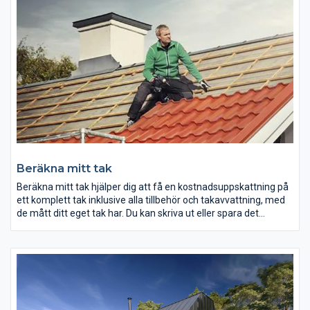
armering. Installationer av vvs, el, ventilation med mera görs
med fördel mellan undertaket och det färdiga bjälklaget.
Plannja Combideck medger tunnare och lättare bjälklag.
Profilen på Plannja Combideck är utformad så att betongen
"griper tag" i plåten och skapar en extremt stark konstruktion.
Beräkna mitt tak
Beräkna mitt tak hjälper dig att få en kostnadsuppskattning på
ett komplett tak inklusive alla tillbehör och takavvattning, med
de mått ditt eget tak har. Du kan skriva ut eller spara det
kostnadsunderlag som skapas och ta med det till någon av våra
återförsäljare för att från dem få en detaljerad offert över de
produkter du behöver till ditt nya tak.