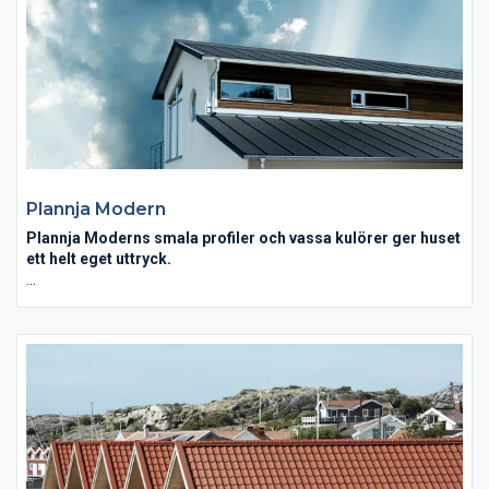
fasader, stora fönster och linjespel av trä och metall.
Byggnaden får såväl ett långlivat skydd som ett klassiskt
uttryck under många, många år.
Plannja Modern
Plannja Moderns smala profiler och vassa kulörer ger huset
ett helt eget uttryck.
Ett lyft inom skandinavisk takdesign. Passar såväl för funkishus
som för mer klassicistiska hus- och takstilar. Takets profilerade
linjespel associerar till gediget plåthantverk. Plannja Modern är
belagd med åldersbeständig Hard Coat och finns i flera valbara
kulörer.