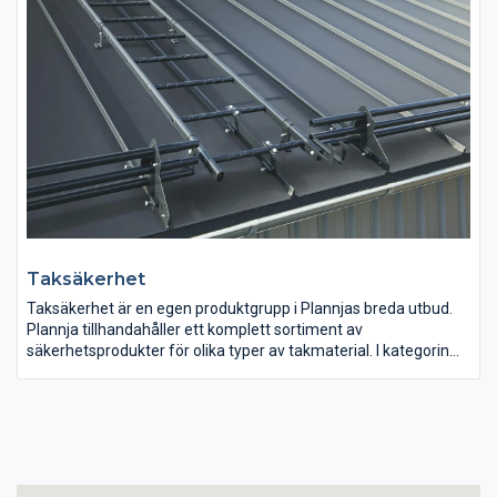
Taksäkerhet
Taksäkerhet är en egen produktgrupp i Plannjas breda utbud.
Plannja tillhandahåller ett komplett sortiment av
säkerhetsprodukter för olika typer av takmaterial. I kategorin
taksäkerhet ingår förankringspunkt för livlina, nock-
takfotsräcke, snörasskydd, takbrygga, takstege, skyddsräcke
och säkerhetsskena. I närliggande produktområde
tillhandahåller Plannja även fasadstegar och fästen till
solpaneler.