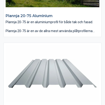
Plannja 20-75 Aluminium
Plannja 20-75 är en aluminiumprofil för både tak och fasad.
Plannja 20-75 är en av de allra mest använda plåtprofilerna
som man ser överallt. Aluminiumprofilen är särskilt lämpad för
hus nära våra saltstänkta kuster. Plannja 20-75 finns även med
praktiskt kondensskydd på undersidan av plåten och skyddas
av beläggningen Plannja Hard Coat.