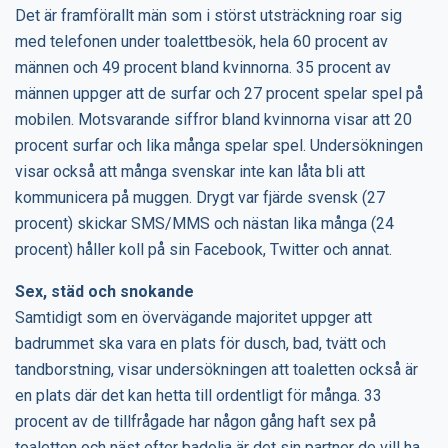
Det är framförallt män som i störst utsträckning roar sig
med telefonen under toalettbesök, hela 60 procent av
männen och 49 procent bland kvinnorna. 35 procent av
männen uppger att de surfar och 27 procent spelar spel på
mobilen. Motsvarande siffror bland kvinnorna visar att 20
procent surfar och lika många spelar spel. Undersökningen
visar också att många svenskar inte kan låta bli att
kommunicera på muggen. Drygt var fjärde svensk (27
procent) skickar SMS/MMS och nästan lika många (24
procent) håller koll på sin Facebook, Twitter och annat.
Sex, städ och snokande
Samtidigt som en övervägande majoritet uppger att
badrummet ska vara en plats för dusch, bad, tvätt och
tandborstning, visar undersökningen att toaletten också är
en plats där det kan hetta till ordentligt för många. 33
procent av de tillfrågade har någon gång haft sex på
toaletten och näst efter badolja är det sin partner de vill ha