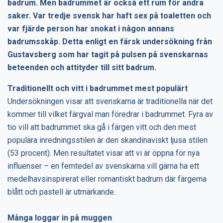
badrum. Men badrummet är också ett rum för andra
saker. Var tredje svensk har haft sex på toaletten och
var fjärde person har snokat i någon annans
badrumsskåp. Detta enligt en färsk undersökning från
Gustavsberg som har tagit på pulsen på svenskarnas
beteenden och attityder till sitt badrum.
Traditionellt och vitt i badrummet mest populärt
Undersökningen visar att svenskarna är traditionella när det
kommer till vilket färgval man föredrar i badrummet. Fyra av
tio vill att badrummet ska gå i färgen vitt och den mest
populära inredningsstilen är den skandinaviskt ljusa stilen
(53 procent). Men resultatet visar att vi är öppna för nya
influenser – en femtedel av svenskarna vill gärna ha ett
medelhavsinspirerat eller romantiskt badrum där färgerna
blått och pastell är utmärkande.
Många loggar in på muggen