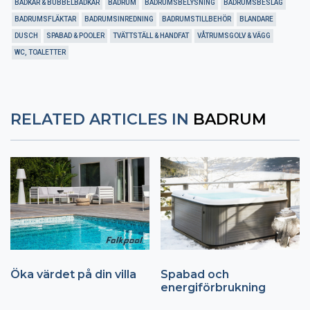
BADKAR & BUBBELBADKAR
BADRUM
BADRUMSBELYSNING
BADRUMSBESLAG
BADRUMSFLÄKTAR
BADRUMSINREDNING
BADRUMSTILLBEHÖR
BLANDARE
DUSCH
SPABAD & POOLER
TVÄTTSTÄLL & HANDFAT
VÅTRUMSGOLV & VÄGG
WC, TOALETTER
RELATED ARTICLES IN
BADRUM
Öka värdet på din villa
Spabad och
energiförbrukning