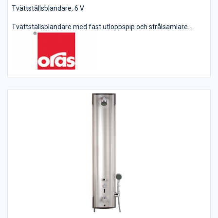
Tvättställsblandare, 6 V
Tvättställsblandare med fast utloppspip och strålsamlare.
Inbyggd spärr för begränsning av temperatur. Flöde 3.4 l/min.