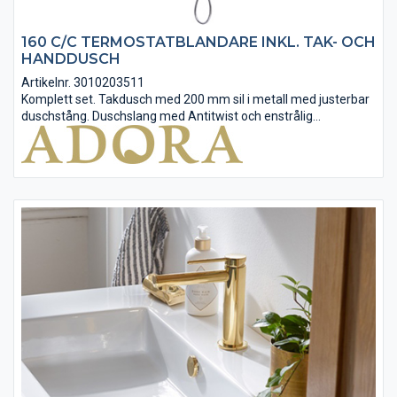
160 C/C TERMOSTATBLANDARE INKL. TAK- OCH
HANDDUSCH
Artikelnr. 3010203511
Komplett set. Takdusch med 200 mm sil i metall med justerbar
duschstång. Duschslang med Antitwist och enstrålig
handduschsil. Växla mellan tak- och handdusch med hjälp av
omkastaren i handtaget. Energisparfunktionen och...