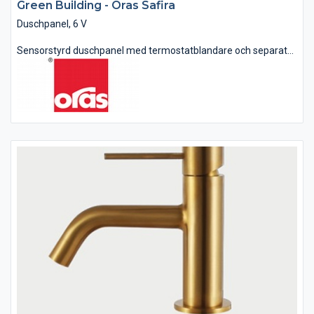
Green Building - Oras Safira
Duschpanel, 6 V
Sensorstyrd duschpanel med termostatblandare och separat
handdusch, temperaturratt på panelen för individuell inställning
av temperatur. Batteridriven 6 V, flexibla dolda anslutningar,
3/4" lekande mutter. Duschen startas...