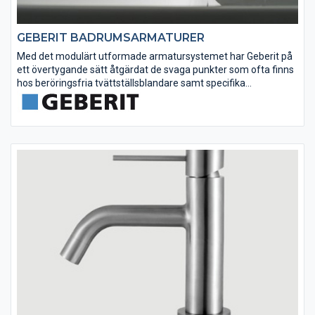
GEBERIT BADRUMSARMATURER
Med det modulärt utformade armatursystemet har Geberit på
ett övertygande sätt åtgärdat de svaga punkter som ofta finns
hos beröringsfria tvättställsblandare samt specifika
installationsproblem för väggmonterade blandare. Med
undantag för den...