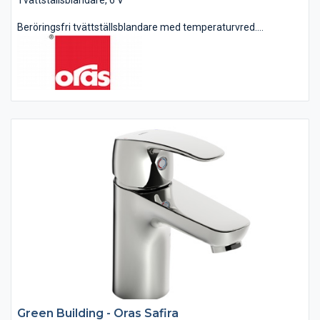
Tvättställsblandare, 6 V
Beröringsfri tvättställsblandare med temperaturvred.
Batteridrift 6 V. Blandaren är utrustad med spray strålsamlare,
smutsfilter, backventiler, flexibla anslutningar och Oras
Autofocus sensor som säkerställer att...
Green Building - Oras Safira