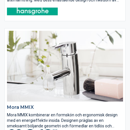
återhämtning. Med dess enastående design och rikedom av
nya karaktärsdrag är PuraVida redan en vinnare.
Mora MMIX
Mora MMIX kombinerar en formskön och ergonomisk design
med en energieffektiv insida. Designen präglas av en
smeksamt böljande geometri och förmedlar en tidlös och