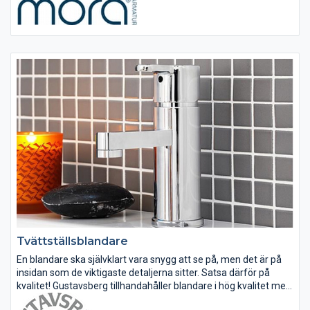
sammanhängande stil över hela serien. Vårt unika miljökoncept
EcoSafe™ ligger...
Tvättställsblandare
En blandare ska självklart vara snygg att se på, men det är på
insidan som de viktigaste detaljerna sitter. Satsa därför på
kvalitet! Gustavsberg tillhandahåller blandare i hög kvalitet med
smarta lösningar som både är energi- och vattenbesparande....