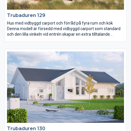
Trubaduren 129
Hus med vidbyggd carport och förråd på fyra rum och kök
Denna modell är försedd med vidbyggd carport som standard
och den lilla vinkeln vid entrén skapar en extra tilltalande
exteriör. De stora fönsterytorna i vardagsrum och kök skapar
ljusa och positiva samvaroytor. Alla sovrum är placerade i
husets bakkant med föräldrarnas sovrum helt avskilt från de
mindre sovrummen. Badrummet når man enkelt och praktiskt
från alla sovrum via dess två ingångar. Ett litet wc med plats för
dusch har vi placerat vid entrén.
Trubaduren 130