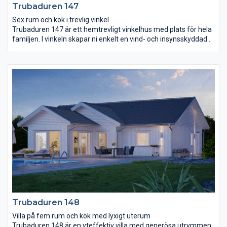
Trubaduren 147
Sex rum och kök i trevlig vinkel
Trubaduren 147 är ett hemtrevligt vinkelhus med plats för hela
familjen. I vinkeln skapar ni enkelt en vind- och insynsskyddad
uteplats med en ombonad känsla även utomhus. Innanför
entrén breder ett stort vardagsrum med högt snedtak och
stora fönsterpartier ut sig. Det formar sig smidigt runt köket
och skapar naturliga rum i rummet. I köket finns en bardisk som
bjuder in till vardagshäng och kvalitetstid med familjen. Badrum
och rum för klädvård ligger i anslutning till det stora
sovrummet. Ytterligare tre sovrum ligger intill ett stort allrum
med utgång till trädgården.
Trubaduren 148
Villa på fem rum och kök med lyxigt uterum
Trubaduren 148 är en yteffektiv villa med generösa utrymmen.