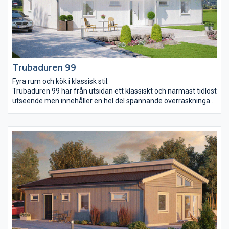
Trubaduren 99
Fyra rum och kök i klassisk stil.
Trubaduren 99 har från utsidan ett klassiskt och närmast tidlöst
utseende men innehåller en hel del spännande överraskningar
inuti. De blott 99 m² ger rum åt två större och ett mindre
sovrum, wc, badrum, klädvård samt ett kombinerat kök och
vardagsrum. Mycket innehåll på liten yta passar till exempel dig
som inte vill ha onödiga kvadratmetrar att städa och hålla efter.
Köket och vardagsrummet är öppet upp till taknock och får
därmed extra luft och rymd.