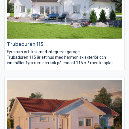
Trubaduren 115
Fyra rum och kök med integrerat garage
Trubaduren 115 är ett hus med harmonisk exteriör och
innehåller fyra rum och kök på endast 115 m² med kopplat
garage på dryga 24 m². Bad, wc och klädvård är praktiskt
placerade i planlösningen. Husets mitt består av entré, kök och
vardagsrum i en gemensam, ljus och öppen samvarodel.
Notera snedtaket i vardagsrummet som ger en härlig rymd.
Sovrummen ligger väl avskilda från varandra för ostörd
återhämtning.