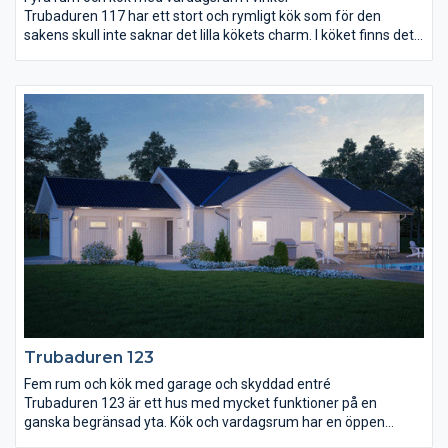
Trubaduren 117 har ett stort och rymligt kök som för den
sakens skull inte saknar det lilla kökets charm. I köket finns det
gott om plats för ett långt matbord med utrymme för såväl
läxläsning och pyssel som middagsgäster. I anslutning till köket
finns även en väl tilltagen klädvårdsavdelning samt en
groventré. Både kök och vardagsrum ligger åt trädgårdssidan
och över vardagsrummet reser sig ett ryggåstak. I huset finns
också ett stort sovrum med klädkammare, terrassdörr och
badrum nära tillhands samt två mindre sovrum och ett wc i
närheten av entrén.
Trubaduren 123
Fem rum och kök med garage och skyddad entré
Trubaduren 123 är ett hus med mycket funktioner på en
ganska begränsad yta. Kök och vardagsrum har en öppen
planlösning med en gemensam matplats för alla tillfällen.