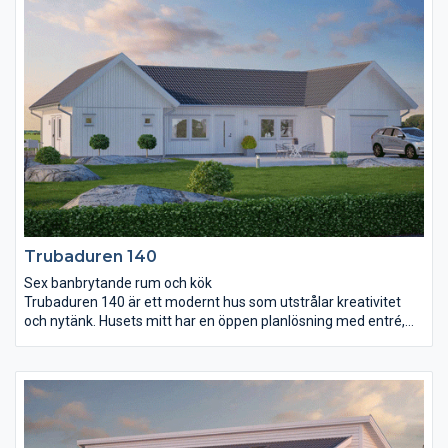
separerade föräldrasovrummet har gott om
förvaringsmöjligheter, det är utrustat med både
skjutdörrsgarderob och klädkammare. I andra änden av huset
ligger ytterligare två sovrum, badrum och allrum.
Trubaduren 140
Sex banbrytande rum och kök
Trubaduren 140 är ett modernt hus som utstrålar kreativitet
och nytänk. Husets mitt har en öppen planlösning med entré,
kök och vardagsrum som en gemensam kärna. Ett stort
skjutparti i vardagsrummet skapar bra kontakt med utsidan.
Trubaduren 140 har två naturliga delar: en för vuxna och en där
barnen kan husera lite för sig själva. Vuxendelen består av ett
stort sovrum med två (!) klädkammare, ett badrum samt ett
arbetsrum som med fördel också kan fungera som