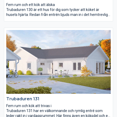
Fem rum och ett kök att älska
Trubaduren 130 är ett hus för dig som tycker att köket är
husets hjärta. Redan från entrén bjuds man in i det hemtrevliga
och stora köket. Här kan familjemedlemmar och vänner umgås
vid bardisken medan maten puttrar på spisen och sista handen
läggs vid dukningen. Både köket och vardagsrummet är öppet
ända upp till ryggåstakets nock och vardagsrummet breder ut
sig över 34 m². Från såväl vardagsrummet som det stora
sovrummet kan ni vandra direkt ut i trädgården. Trubaduren
130 har också en avskild avdelning utmärkt för barnen och
ungdomarna att styra och ställa över.
Trubaduren 131
Fem rum och kök att trivas i
Trubaduren 131 har en välkomnande och rymlig entré som
leder rakt in i vardagsrummet. Här finns även en köksdel och en