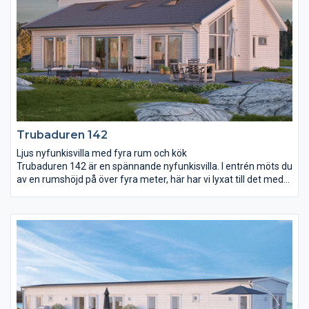
barnkammare.
Trubaduren 142
Ljus nyfunkisvilla med fyra rum och kök
Trubaduren 142 är en spännande nyfunkisvilla. I entrén möts du
av en rumshöjd på över fyra meter, här har vi lyxat till det med
fyra höga fönster som skänker ett ljust första intryck.
Vardagsrum och kök har en gemensam öppen yta och ett
volymskapande snedtak som breder ut sig över hela rummet.
Här har du ljusinsläpp från fyra håll med takfönstren inräknade.
Från köksön har du full uppsikt över övriga rummet och även ut
i trädgården när du lagar mat.