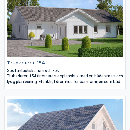
är centralt placerat och dess klassiska form med tillhörande
köksö gör det extra arbetsvänligt och yteffektivt.
Föräldrasovrummet har försetts med eget badrum och walk-in
closet.
Trubaduren 154
Sex fantastiska rum och kök
Trubaduren 154 är ett stort enplanshus med en både smart och
lyxig planlösning. Ett riktigt drömhus för barnfamiljen som både
vill umgås och få tid för sig själva. Entrén ligger under tak och
innanför öppnar en yta på hela 65 m² upp sig bestående av hall,
kök och vardagsrum. Ovanför skapar det öppna ryggåstaket ett
ytterligare djup. Det stora sovrummet är ett riktigt ”master
bedroom”. Här finns nämligen ett tillhörande badrum med
möjlighet till jacuzzi och en stor klädkammare på 3,9 m². I en
avskild del av huset finns ytterligare tre sovrum, wc och ett
allrum.