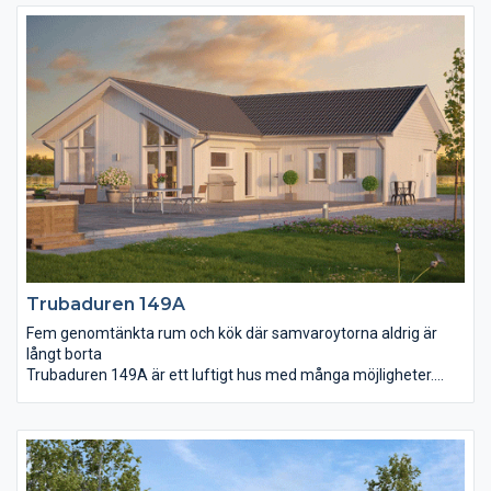
och öppna tak skänker ljus och energi till hela familjen, en plats
att umgås och trivas på. Härifrån har ni ett stort helglasat
skjutparti som tar er ut till den vindskyddade uteplatsen.Köket
är centralt placerat och dess klassiska form med tillhörande
köksö gör det extra arbetsvänligt och yteffektivt.
Föräldrasovrummet har försetts med eget badrum och walk-in
closet.
Trubaduren 149A
Fem genomtänkta rum och kök där samvaroytorna aldrig är
långt borta
Trubaduren 149A är ett luftigt hus med många möjligheter.
Fastän rummen är väl tilltagna är det aldrig långt från ett rum
till ett annat. Vardagsrum och matplats med sina höga fönster
och öppna tak skänker ljus och energi till hela familjen, en plats
att umgås och trivas på. Härifrån har ni ett stort helglasat
skjutparti som tar er ut till den vindskyddade uteplatsen.Köket