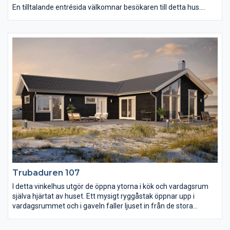
En tilltalande entrésida välkomnar besökaren till detta hus.
Planlösningen är indelad i fyra rymliga rum plus ett kök med
stor matplats, detta på endast 106 m². Det är vad vi kallar väl
utnyttjade ytor. Kök och samvaroytor är vända mot entrésidan
och huset har dessutom bad, wc och en separat klädvård.
Genom vardagsrummet och ut över den taktäckta uteplatsen
löper ett ryggåstak som ger en härlig rymdkänsla i de centrala
delarna av huset.
Trubaduren 107
I detta vinkelhus utgör de öppna ytorna i kök och vardagsrum
själva hjärtat av huset. Ett mysigt ryggåstak öppnar upp i
vardagsrummet och i gaveln faller ljuset in från de stora
glasytorna. Vid det rymliga köket finns också två sovrum
praktisk placerade i dess anslutning. I vinkeln ligger det stora