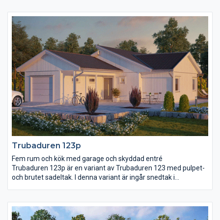
Entrén ligger ordentligt skyddad under ett tak som löper längs
hela garaget och från garaget går det också att ta sig direkt in i
huset, via rummet för klädvård. I den här delen av huset finns
två sovrum, wc och ett allrum. Det större sovrummet ligger i
anslutning till vardagsrummet och här finns även ett rymligt
badrum och en stor klädkammare.
Trubaduren 123p
Fem rum och kök med garage och skyddad entré
Trubaduren 123p är en variant av Trubaduren 123 med pulpet-
och brutet sadeltak. I denna variant är ingår snedtak i
kök/vardagsrum. Trubaduren 123p är ett hus med mycket
funktioner på en ganska begränsad yta. Kök och vardagsrum
har en öppen planlösning med en gemensam matplats för alla
tillfällen. Entrén ligger ordentligt skyddad under ett tak som