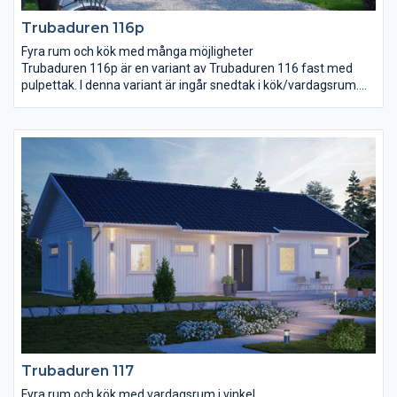
Trubaduren 116p
Fyra rum och kök med många möjligheter
Trubaduren 116p är en variant av Trubaduren 116 fast med
pulpettak. I denna variant är ingår snedtak i kök/vardagsrum.
Trubaduren 116p har en välkomnande entré under tak och ett
stort och rymligt kök. Vardagsrummet på 34,4 m² är stort och
ljust med högt snedtak. Det stora sovrummet anpassar ni efter
era egna önskemål. Ni kan till exempel placera en utgång till
trädgården här, flytta klädkammardörren hit eller kanske wc-
dörren? Rummet för klädvård ligger nära entré och kök, bra för
er som gillar att göra flera saker samtidigt!
Trubaduren 117
Fyra rum och kök med vardagsrum i vinkel