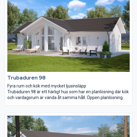
avskilda för att ge möjlighet till ostörd återhämtning. I
anslutning till barnens sovrum finns ett eget litet wc medan det
större badrummet ligger i anslutning till föräldrarnas sovrum.
Trubaduren 98
Fyra rum och kök med mycket ljusinsläpp
Trubaduren 98 är ett härligt hus som har en planlösning där kök
och vardagsrum är vända åt samma håll. Öppen planlösning
med ett vardagsrum där ryggåstak och ljusinsläpp är utöver det
vanliga. Tre fina sovrum där föräldrasovrummet har fått ett
eget praktiskt badrum och en klädkammare. Genom
fönsterdörren i vardagsrummet tar du dig enkelt ut på
uteplatsen som vi har försett med ett praktiskt tak som
skyddar mot både väder och vind. Allt på mindre än 100 m².