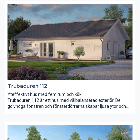
sovrummet lite separerat från övriga huset, här i vinkeln finner
du också en separat klädvård och wc med dusch.
Trubaduren 112
Yteffektivt hus med fem rum och kök
Trubaduren 112 är ett hus med välbalanserad exteriör. De
golvhöga fönstren och fönsterdörrarna skapar ljusa ytor och
gör att du kan ha uteplatser i flera väderstreck. Vardagsrum
och kök har en gemensam yta som på ett naturligt sätt delas
upp av kyl och frys som också bildar en användbar vägg att till
exempel placera braskaminen mot. I anslutning till
vardagsrummet finns ett separat allrum som är perfekt att