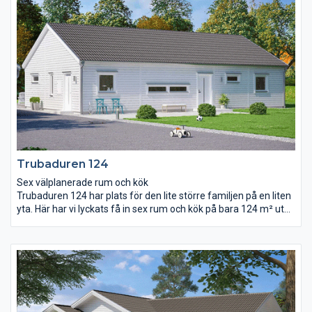
löper längs hela garaget och från garaget går det också att ta
sig direkt in i huset, via rummet för klädvård. I den här delen av
huset finns två sovrum, WC och ett allrum.
Trubaduren 124
Sex välplanerade rum och kök
Trubaduren 124 har plats för den lite större familjen på en liten
yta. Här har vi lyckats få in sex rum och kök på bara 124 m² utan
att det känns trångt. Vardagsrum och kök är kombinerat i en
gemensam öppen yta. Ryggåstak och stora fönsterpartier ger
tillsammans rummet mycket ljus och rymd. I Trubaduren 124
har barnen en helt egen avdelning att rå om med eget allrum,
badrum och klädkammare. I andra änden av huset har
föräldrarna sitt stora sovrum med bra förvaringsmöjligheter
och tillhörande wc.