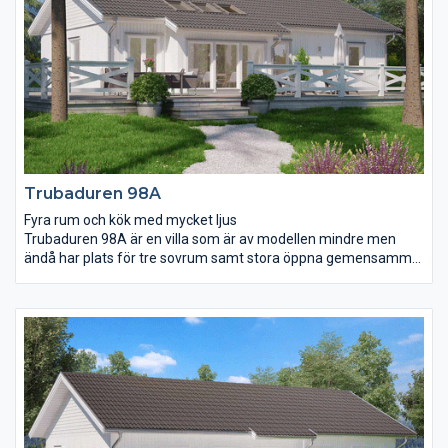
Mycket hus på liten yta.
Trubaduren 98A
Fyra rum och kök med mycket ljus
Trubaduren 98A är en villa som är av modellen mindre men
ändå har plats för tre sovrum samt stora öppna gemensamma
ytor att umgås på. Matplatsen i vardagsrummet har ett härligt
ljusinsläpp från både fönsterpartier och takfönster vilket
tillsammans med snedtaket ger en praktfull rymd. Köket är väl
tilltaget och här finns även plats för en köksö för er som
drömmer om mer förvaring, en plats för barnen att göra läxor
på eller för gästerna att mingla vid.