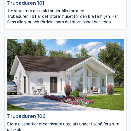
Trubaduren 101
Tre stora rum och kök för den lilla familjen
Trubaduren 101 är det ”stora” huset för den lilla familjen. Här
finns alla ytor och fördelar som det stora huset har, enda
skillnaden är att antalet sovrum är färre. De båda sovrummen
är rymliga och har gott om förvaringsutrymmen. Huset har
både ett extra stort badrum och ett wc med dusch. Över
vardagsrum och kök breder ett öppet ryggåstak ut sig och de
höga spetsfönstren får rummen att bada i ljus. Notera att kök,
vardagsrum och terrassdörrar ligger mot framsidan.
Trubaduren 106
Stora glaspartier med trivsam uteplats under tak på fyra rum
och kök