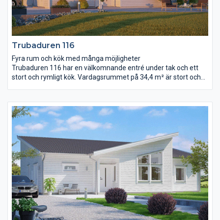
Trubaduren 116
Fyra rum och kök med många möjligheter
Trubaduren 116 har en välkomnande entré under tak och ett
stort och rymligt kök. Vardagsrummet på 34,4 m² är stort och
ljust samt öppet ända upp till ryggåstaket. Det stora
sovrummet anpassar ni efter era egna önskemål. Ni kan till
exempel placera en utgång till trädgården här, flytta
klädkammardörren hit eller kanske wc-dörren? Rummet för
klädvård ligger nära entré och kök, bra för er som gillar att göra
flera saker samtidigt!