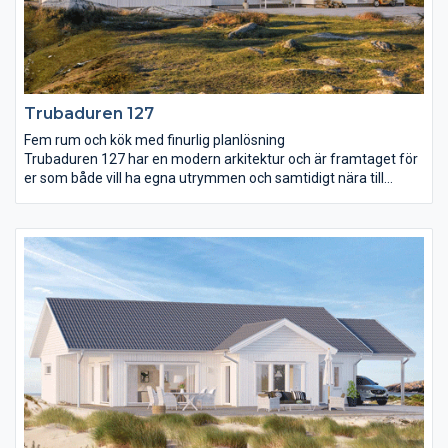
Trubaduren 127
Fem rum och kök med finurlig planlösning
Trubaduren 127 har en modern arkitektur och är framtaget för
er som både vill ha egna utrymmen och samtidigt nära till
varandra. Köket är arbetsvänligt och mysigt med en bardisk
som bjuder in till sällskap. Husets stora sovrum ligger avskilt
från de andra och har ett eget badrum. I andra delen av huset
finns två sovrum, ett allrum och ett wc. Vardagsrummet ligger i
anslutning till matplatsen och har utgång till trädgården på
framsidan av huset. Vardagsrummet ramas in av ett högt
snedtak och de hellånga fönstren förstärker takhöjden.