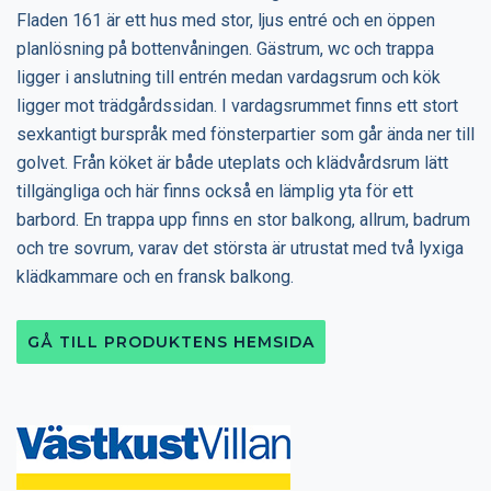
Fladen 161 är ett hus med stor, ljus entré och en öppen
planlösning på bottenvåningen. Gästrum, wc och trappa
ligger i anslutning till entrén medan vardagsrum och kök
ligger mot trädgårdssidan. I vardagsrummet finns ett stort
sexkantigt burspråk med fönsterpartier som går ända ner till
golvet. Från köket är både uteplats och klädvårdsrum lätt
tillgängliga och här finns också en lämplig yta för ett
barbord. En trappa upp finns en stor balkong, allrum, badrum
och tre sovrum, varav det största är utrustat med två lyxiga
klädkammare och en fransk balkong.
GÅ TILL PRODUKTENS HEMSIDA