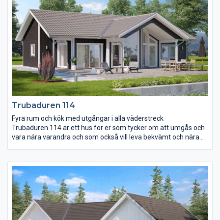
utnyttja när man behöver dra sig undan från kökets stök och
bök. Trubaduren 112 har även tre fina sovrum där
föräldrasovrummet är utrustat med en lyxig
skjutdörrsgarderob som standard.
Trubaduren 114
Fyra rum och kök med utgångar i alla väderstreck
Trubaduren 114 är ett hus för er som tycker om att umgås och
vara nära varandra och som också vill leva bekvämt och nära
naturen. I Trubaduren 114 ligger de tre sovrummen centralt
placerade med vardagsrummet som den yttersta mitt- och
träffpunkten. Ryggåstaket, burspråket, de generösa fönstren
och de sex utgångsmöjligheterna i alla fyra väderstrecken får
huset att andas. Det utskjutande taket över uteplatsen utgör
ett bra väderskydd och mjukar upp övergången från inne till
ute.