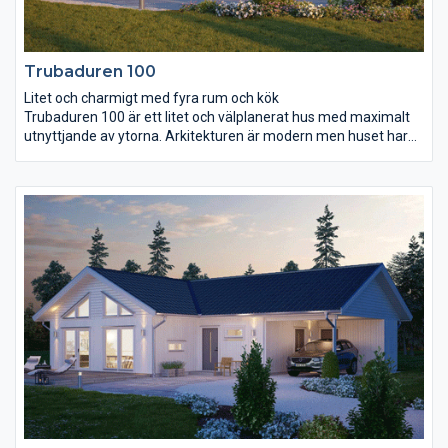
Trubaduren 100
Litet och charmigt med fyra rum och kök
Trubaduren 100 är ett litet och välplanerat hus med maximalt
utnyttjande av ytorna. Arkitekturen är modern men huset har
samtidigt en charmig och mysig känsla, perfekt för er som gillar
att umgås och vara nära varandra. Kök och vardagsrum ligger
mot trädgårdssidan och spetsfönstret som går ända upp till det
öppna snedtaket skapar rikligt med ljus. Rundgångsmöjligheten
mellan hall, kök och vardagsrum ger huset ytterligare en
dimension. Tre sovrum, wc, badrum och ett rum för klädvård
med groventré gör huset praktiskt och funktionellt.