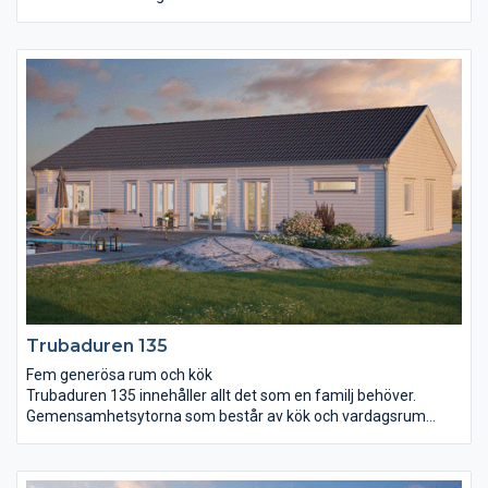
matplats med rum för många middagsgäster.
Vardagsrummets avlånga form gör det enkelt att möblera för
olika syften och två dörrar leder ut till trädgård och terrass.
Huset har även gott om plats för familjeliv och avkoppling.
Allrummet binder på ett smidigt sätt ihop de tre sovrummen,
badrummet, wc, klädkammaren och rummet för klädvård.
Trubaduren 135
Fem generösa rum och kök
Trubaduren 135 innehåller allt det som en familj behöver.
Gemensamhetsytorna som består av kök och vardagsrum
präglas av öppenhet, ljus och rymd. Här reser sig ett ryggåstak
högt upp i nock. Genom det helglasade skjutpartiet tar du dig
lätt ut på uteplatsen där härliga sommarkvällar väntar. Det