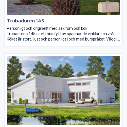
Trubaduren 145
Personligt och originellt med sex rum och kök
Trubaduren 145 är ett hus fyllt av spännande vinklar och vrår.
Köket är stort, ljust och personligt i och med burspråket. Vägg i
vägg finns groventré och rum för klädvård. Vardagsrummet har
ett öppet ryggåstak som ger rummet ytterligare en dimension.
De tre sovrummen ligger samlade i ena delen av huset. Här
finns också ett extra stort badrum med möjlighet till både
dusch och badkar. I det största sovrummet finns ytterligare ett
burspråk som ger plats åt en skön lounge.