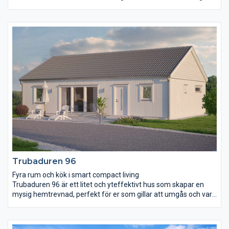
intryck som matchas med en ordentligt markerad entré.
Vardagsrummet och köket delas på ett naturligt sätt upp av kyl
och frys som också bildar en användbar vägg att till exempel
placera braskaminen eller tv- och mediecenter på.
Vardagsrummet kännetecknas av det höga snedtaket och de
höga taklinjeformade fönstren. Tre rymliga sovrum ligger
samlade i ena delen av huset och det större av dem har en
egen utgång till trädgården.
Trubaduren 96
Fyra rum och kök i smart compact living
Trubaduren 96 är ett litet och yteffektivt hus som skapar en
mysig hemtrevnad, perfekt för er som gillar att umgås och vara
nära varandra. Öppen planlösning med ett kombinerat
vardagsrum och kök där ryggåstak och ljusinsläpp från båda
sidor av huset skapar en härlig atmosfär. Sovrummen ligger väl