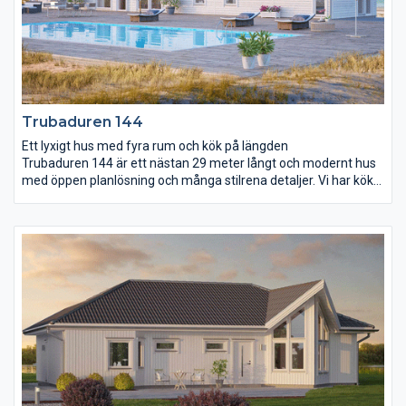
Trubaduren 144
Ett lyxigt hus med fyra rum och kök på längden
Trubaduren 144 är ett nästan 29 meter långt och modernt hus
med öppen planlösning och många stilrena detaljer. Vi har kök
och vardagsrum i en gemensam yta på nästan 60 m². Köket är
utrustat med en köksö som är försedd med både spis, diskho
och gott om arbetsyta och förvaring. Här har du god uppsikt
över middagsgästerna när såsen ska smakas av. Trubaduren
144 rymmer även två mindre sovrum, badrum med badkar och
ett stort föräldrasovrum med egen utgång till trädgården.