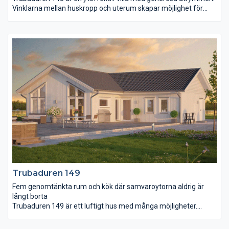
Vinklarna mellan huskropp och uterum skapar möjlighet för
vind- och insynsskyddade uteplatser. Många bygger till uterum
efter några år, här har vi förekommit det behovet. Från entrén
möts du av ett stort vardagsrum i förlängningen av köket.
Dessa binds ihop med det volymskapande ryggåstaket. Master
bedroom har eget badrum och klädkammare vilket ytterligare
skapar en känsla av lyx. De två mindre sovrummen har också
en praktisk närhet till eget wc.
Trubaduren 149
Fem genomtänkta rum och kök där samvaroytorna aldrig är
långt borta
Trubaduren 149 är ett luftigt hus med många möjligheter.
Fastän rummen är väl tilltagna är det aldrig långt från ett rum
till ett annat. Vardagsrum och matplats med sina höga fönster