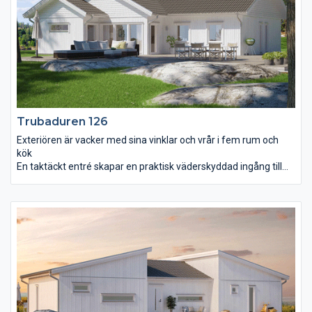
Trubaduren 126
Exteriören är vacker med sina vinklar och vrår i fem rum och
kök
En taktäckt entré skapar en praktisk väderskyddad ingång till
huset. Det första du slås av när du stiger in är det välkomnande
och genomgående ljuset tillsammans med rymden i
vardagsrummet. Strax intill ligger det rymliga köket med
matplats. Master bedroom är avskilt från barnens avdelning
som ligger i anslutning till det separata allrummet. Man blir
förvånad över att fem rum och kök samt bad, wc, klädvård,
teknikrum och separat klädkammare får plats på endast dryga
125 m² utan att det känns trångt. För så är det.