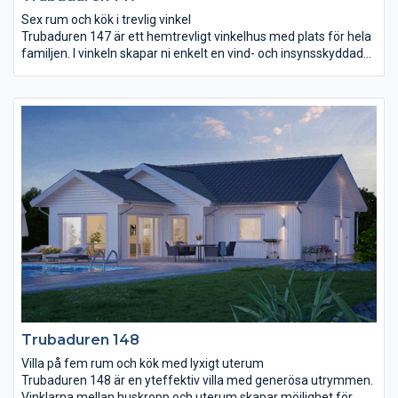
Sex rum och kök i trevlig vinkel
Trubaduren 147 är ett hemtrevligt vinkelhus med plats för hela
familjen. I vinkeln skapar ni enkelt en vind- och insynsskyddad
uteplats med en ombonad känsla även utomhus. Innanför
entrén breder ett stort vardagsrum med högt snedtak och
stora fönsterpartier ut sig. Det formar sig smidigt runt köket
och skapar naturliga rum i rummet. I köket finns en bardisk som
bjuder in till vardagshäng och kvalitetstid med familjen. Badrum
och rum för klädvård ligger i anslutning till det stora
sovrummet. Ytterligare tre sovrum ligger intill ett stort allrum
med utgång till trädgården.
Trubaduren 148
Villa på fem rum och kök med lyxigt uterum
Trubaduren 148 är en yteffektiv villa med generösa utrymmen.
Vinklarna mellan huskropp och uterum skapar möjlighet för