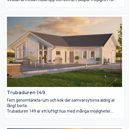
vind- och insynsskyddade uteplatser. Många bygger till uterum
efter några år, här har vi förekommit det behovet. Från entrén
möts du av ett stort vardagsrum i förlängningen av köket.
Dessa binds ihop med det volymskapande ryggåstaket. Master
bedroom har eget badrum och klädkammare vilket ytterligare
skapar en känsla av lyx. De två mindre sovrummen har också
en praktisk närhet till eget wc.
Trubaduren 149
Fem genomtänkta rum och kök där samvaroytorna aldrig är
långt borta
Trubaduren 149 är ett luftigt hus med många möjligheter.
Fastän rummen är väl tilltagna är det aldrig långt från ett rum
till ett annat. Vardagsrum och matplats med sina höga fönster
och öppna tak skänker ljus och energi till hela familjen, en plats