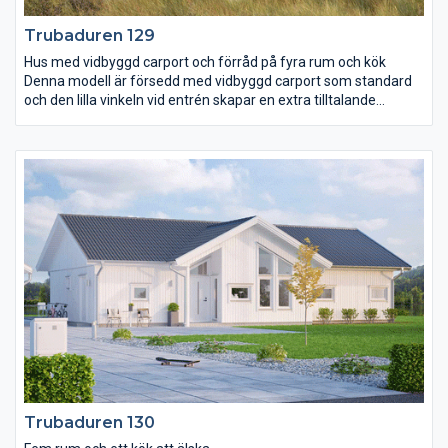
Trubaduren 129
Hus med vidbyggd carport och förråd på fyra rum och kök
Denna modell är försedd med vidbyggd carport som standard
och den lilla vinkeln vid entrén skapar en extra tilltalande
exteriör. De stora fönsterytorna i vardagsrum och kök skapar
ljusa och positiva samvaroytor. Alla sovrum är placerade i
husets bakkant med föräldrarnas sovrum helt avskilt från de
mindre sovrummen. Badrummet når man enkelt och praktiskt
från alla sovrum via dess två ingångar. Ett litet wc med plats för
dusch har vi placerat vid entrén.
Trubaduren 130