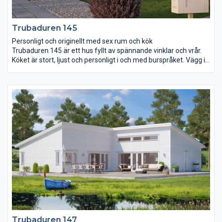
Trubaduren 145
Personligt och originellt med sex rum och kök
Trubaduren 145 är ett hus fyllt av spännande vinklar och vrår.
Köket är stort, ljust och personligt i och med burspråket. Vägg i
vägg finns groventré och rum för klädvård. Vardagsrummet har
ett öppet ryggåstak som ger rummet ytterligare en dimension.
De tre sovrummen ligger samlade i ena delen av huset. Här
finns också ett extra stort badrum med möjlighet till både
dusch och badkar. I det största sovrummet finns ytterligare ett
burspråk som ger plats åt en skön lounge.
Trubaduren 147