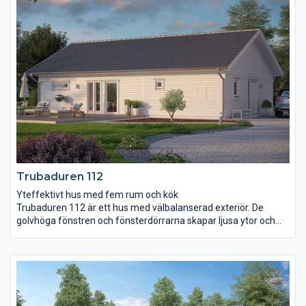
och huset har dessutom bad, wc och en separat klädvård.
Genom vardagsrummet och ut över den taktäckta uteplatsen
löper ett ryggåstak som ger en härlig rymdkänsla i de centrala
delarna av huset.
Trubaduren 112
Yteffektivt hus med fem rum och kök
Trubaduren 112 är ett hus med välbalanserad exteriör. De
golvhöga fönstren och fönsterdörrarna skapar ljusa ytor och
gör att du kan ha uteplatser i flera väderstreck. Vardagsrum
och kök har en gemensam yta som på ett naturligt sätt delas
upp av kyl och frys som också bildar en användbar vägg att till
exempel placera braskaminen mot. I anslutning till
vardagsrummet finns ett separat allrum som är perfekt att
utnyttja när man behöver dra sig undan från kökets stök och