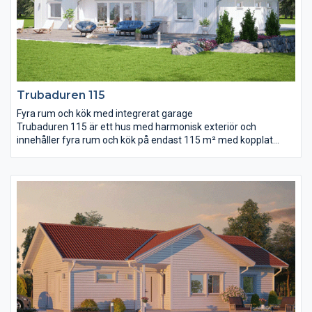
Trubaduren 115
Fyra rum och kök med integrerat garage
Trubaduren 115 är ett hus med harmonisk exteriör och
innehåller fyra rum och kök på endast 115 m² med kopplat
garage på dryga 24 m². Bad, wc och klädvård är praktiskt
placerade i planlösningen. Husets mitt består av entré, kök och
vardagsrum i en gemensam, ljus och öppen samvarodel.
Notera snedtaket i vardagsrummet som ger en härlig rymd.
Sovrummen ligger väl avskilda från varandra för ostörd
återhämtning.