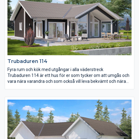
bök. Trubaduren 112 har även tre fina sovrum där
föräldrasovrummet är utrustat med en lyxig
skjutdörrsgarderob som standard.
Trubaduren 114
Fyra rum och kök med utgångar i alla väderstreck
Trubaduren 114 är ett hus för er som tycker om att umgås och
vara nära varandra och som också vill leva bekvämt och nära
naturen. I Trubaduren 114 ligger de tre sovrummen centralt
placerade med vardagsrummet som den yttersta mitt- och
träffpunkten. Ryggåstaket, burspråket, de generösa fönstren
och de sex utgångsmöjligheterna i alla fyra väderstrecken får
huset att andas. Det utskjutande taket över uteplatsen utgör
ett bra väderskydd och mjukar upp övergången från inne till
ute.