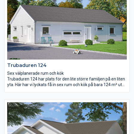
sig direkt in i huset, via rummet för klädvård. I den här delen av
huset finns två sovrum, WC och ett allrum.
Trubaduren 124
Sex välplanerade rum och kök
Trubaduren 124 har plats för den lite större familjen på en liten
yta. Här har vi lyckats få in sex rum och kök på bara 124 m² utan
att det känns trångt. Vardagsrum och kök är kombinerat i en
gemensam öppen yta. Ryggåstak och stora fönsterpartier ger
tillsammans rummet mycket ljus och rymd. I Trubaduren 124
har barnen en helt egen avdelning att rå om med eget allrum,
badrum och klädkammare. I andra änden av huset har
föräldrarna sitt stora sovrum med bra förvaringsmöjligheter
och tillhörande wc.