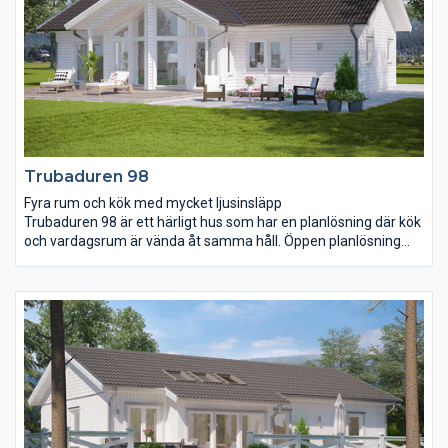
Trubaduren 98
Fyra rum och kök med mycket ljusinsläpp
Trubaduren 98 är ett härligt hus som har en planlösning där kök
och vardagsrum är vända åt samma håll. Öppen planlösning
med ett vardagsrum där ryggåstak och ljusinsläpp är utöver det
vanliga. Tre fina sovrum där föräldrasovrummet har fått ett
eget praktiskt badrum och en klädkammare. Genom
fönsterdörren i vardagsrummet tar du dig enkelt ut på
uteplatsen som vi har försett med ett praktiskt tak som
skyddar mot både väder och vind. Allt på mindre än 100 m².
Mycket hus på liten yta.