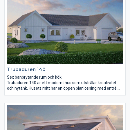
förvaringsmöjligheter, det är utrustat med både
skjutdörrsgarderob och klädkammare. I andra änden av huset
ligger ytterligare två sovrum, badrum och allrum.
Trubaduren 140
Sex banbrytande rum och kök
Trubaduren 140 är ett modernt hus som utstrålar kreativitet
och nytänk. Husets mitt har en öppen planlösning med entré,
kök och vardagsrum som en gemensam kärna. Ett stort
skjutparti i vardagsrummet skapar bra kontakt med utsidan.
Trubaduren 140 har två naturliga delar: en för vuxna och en där
barnen kan husera lite för sig själva. Vuxendelen består av ett
stort sovrum med två (!) klädkammare, ett badrum samt ett
arbetsrum som med fördel också kan fungera som
barnkammare.