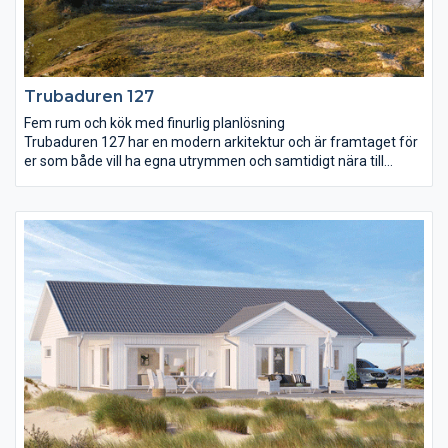
Trubaduren 127
Fem rum och kök med finurlig planlösning
Trubaduren 127 har en modern arkitektur och är framtaget för
er som både vill ha egna utrymmen och samtidigt nära till
varandra. Köket är arbetsvänligt och mysigt med en bardisk
som bjuder in till sällskap. Husets stora sovrum ligger avskilt
från de andra och har ett eget badrum. I andra delen av huset
finns två sovrum, ett allrum och ett wc. Vardagsrummet ligger i
anslutning till matplatsen och har utgång till trädgården på
framsidan av huset. Vardagsrummet ramas in av ett högt
snedtak och de hellånga fönstren förstärker takhöjden.