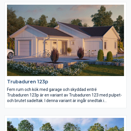
hela garaget och från garaget går det också att ta sig direkt in i
huset, via rummet för klädvård. I den här delen av huset finns
två sovrum, wc och ett allrum. Det större sovrummet ligger i
anslutning till vardagsrummet och här finns även ett rymligt
badrum och en stor klädkammare.
Trubaduren 123p
Fem rum och kök med garage och skyddad entré
Trubaduren 123p är en variant av Trubaduren 123 med pulpet-
och brutet sadeltak. I denna variant är ingår snedtak i
kök/vardagsrum. Trubaduren 123p är ett hus med mycket
funktioner på en ganska begränsad yta. Kök och vardagsrum
har en öppen planlösning med en gemensam matplats för alla
tillfällen. Entrén ligger ordentligt skyddad under ett tak som
löper längs hela garaget och från garaget går det också att ta