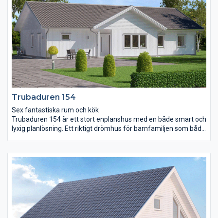
köksö gör det extra arbetsvänligt och yteffektivt.
Föräldrasovrummet har försetts med eget badrum och walk-in
closet.
Trubaduren 154
Sex fantastiska rum och kök
Trubaduren 154 är ett stort enplanshus med en både smart och
lyxig planlösning. Ett riktigt drömhus för barnfamiljen som både
vill umgås och få tid för sig själva. Entrén ligger under tak och
innanför öppnar en yta på hela 65 m² upp sig bestående av hall,
kök och vardagsrum. Ovanför skapar det öppna ryggåstaket ett
ytterligare djup. Det stora sovrummet är ett riktigt ”master
bedroom”. Här finns nämligen ett tillhörande badrum med
möjlighet till jacuzzi och en stor klädkammare på 3,9 m². I en
avskild del av huset finns ytterligare tre sovrum, wc och ett
allrum.