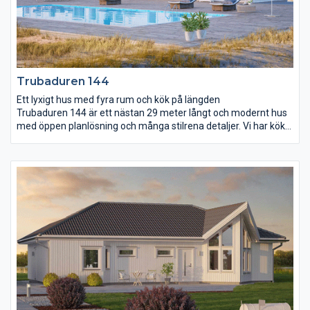
Trubaduren 144
Ett lyxigt hus med fyra rum och kök på längden
Trubaduren 144 är ett nästan 29 meter långt och modernt hus
med öppen planlösning och många stilrena detaljer. Vi har kök
och vardagsrum i en gemensam yta på nästan 60 m². Köket är
utrustat med en köksö som är försedd med både spis, diskho
och gott om arbetsyta och förvaring. Här har du god uppsikt
över middagsgästerna när såsen ska smakas av. Trubaduren
144 rymmer även två mindre sovrum, badrum med badkar och
ett stort föräldrasovrum med egen utgång till trädgården.