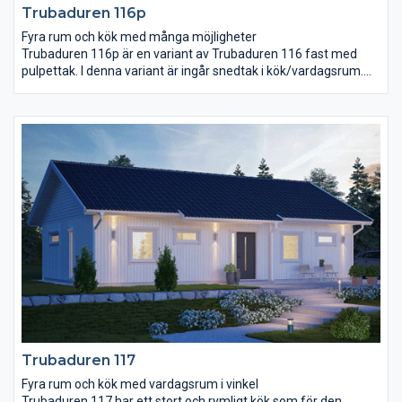
Trubaduren 116p
Fyra rum och kök med många möjligheter
Trubaduren 116p är en variant av Trubaduren 116 fast med
pulpettak. I denna variant är ingår snedtak i kök/vardagsrum.
Trubaduren 116p har en välkomnande entré under tak och ett
stort och rymligt kök. Vardagsrummet på 34,4 m² är stort och
ljust med högt snedtak. Det stora sovrummet anpassar ni efter
era egna önskemål. Ni kan till exempel placera en utgång till
trädgården här, flytta klädkammardörren hit eller kanske wc-
dörren? Rummet för klädvård ligger nära entré och kök, bra för
er som gillar att göra flera saker samtidigt!
Trubaduren 117
Fyra rum och kök med vardagsrum i vinkel
Trubaduren 117 har ett stort och rymligt kök som för den