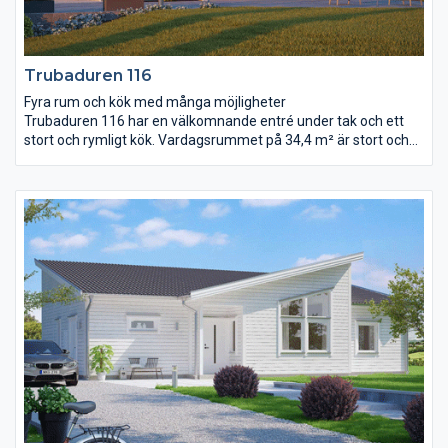
Trubaduren 116
Fyra rum och kök med många möjligheter
Trubaduren 116 har en välkomnande entré under tak och ett
stort och rymligt kök. Vardagsrummet på 34,4 m² är stort och
ljust samt öppet ända upp till ryggåstaket. Det stora
sovrummet anpassar ni efter era egna önskemål. Ni kan till
exempel placera en utgång till trädgården här, flytta
klädkammardörren hit eller kanske wc-dörren? Rummet för
klädvård ligger nära entré och kök, bra för er som gillar att göra
flera saker samtidigt!