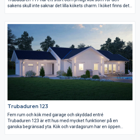
sakens skull inte saknar det lilla kökets charm. I köket finns det
gott om plats för ett långt matbord med utrymme för såväl
läxläsning och pyssel som middagsgäster. I anslutning till köket
finns även en väl tilltagen klädvårdsavdelning samt en
groventré. Både kök och vardagsrum ligger åt trädgårdssidan
och över vardagsrummet reser sig ett ryggåstak. I huset finns
också ett stort sovrum med klädkammare, terrassdörr och
badrum nära tillhands samt två mindre sovrum och ett wc i
närheten av entrén.
Trubaduren 123
Fem rum och kök med garage och skyddad entré
Trubaduren 123 är ett hus med mycket funktioner på en
ganska begränsad yta. Kök och vardagsrum har en öppen
planlösning med en gemensam matplats för alla tillfällen.
Entrén ligger ordentligt skyddad under ett tak som löper längs