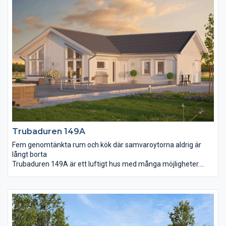
att umgås och trivas på. Härifrån har ni ett stort helglasat
skjutparti som tar er ut till den vindskyddade uteplatsen.Köket
är centralt placerat och dess klassiska form med tillhörande
köksö gör det extra arbetsvänligt och yteffektivt.
Föräldrasovrummet har försetts med eget badrum och walk-in
closet.
Trubaduren 149A
Fem genomtänkta rum och kök där samvaroytorna aldrig är
långt borta
Trubaduren 149A är ett luftigt hus med många möjligheter.
Fastän rummen är väl tilltagna är det aldrig långt från ett rum
till ett annat. Vardagsrum och matplats med sina höga fönster
och öppna tak skänker ljus och energi till hela familjen, en plats
att umgås och trivas på. Härifrån har ni ett stort helglasat
skjutparti som tar er ut till den vindskyddade uteplatsen.Köket
är centralt placerat och dess klassiska form med tillhörande