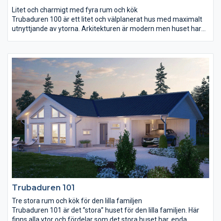
Litet och charmigt med fyra rum och kök
Trubaduren 100 är ett litet och välplanerat hus med maximalt
utnyttjande av ytorna. Arkitekturen är modern men huset har
samtidigt en charmig och mysig känsla, perfekt för er som gillar
att umgås och vara nära varandra. Kök och vardagsrum ligger
mot trädgårdssidan och spetsfönstret som går ända upp till det
öppna snedtaket skapar rikligt med ljus. Rundgångsmöjligheten
mellan hall, kök och vardagsrum ger huset ytterligare en
dimension. Tre sovrum, wc, badrum och ett rum för klädvård
med groventré gör huset praktiskt och funktionellt.
Trubaduren 101
Tre stora rum och kök för den lilla familjen
Trubaduren 101 är det ”stora” huset för den lilla familjen. Här
finns alla ytor och fördelar som det stora huset har, enda