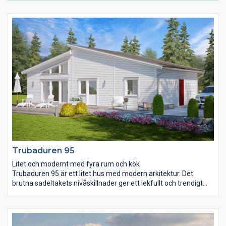
Trubaduren 95
Litet och modernt med fyra rum och kök
Trubaduren 95 är ett litet hus med modern arkitektur. Det
brutna sadeltakets nivåskillnader ger ett lekfullt och trendigt
intryck som matchas med en ordentligt markerad entré.
Vardagsrummet och köket delas på ett naturligt sätt upp av kyl
och frys som också bildar en användbar vägg att till exempel
placera braskaminen eller tv- och mediecenter på.