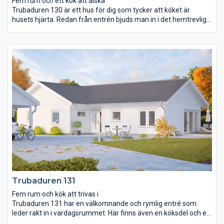
Fem rum och ett kök att älska
Trubaduren 130 är ett hus för dig som tycker att köket är
husets hjärta. Redan från entrén bjuds man in i det hemtrevliga
och stora köket. Här kan familjemedlemmar och vänner umgås
vid bardisken medan maten puttrar på spisen och sista handen
läggs vid dukningen. Både köket och vardagsrummet är öppet
ända upp till ryggåstakets nock och vardagsrummet breder ut
sig över 34 m². Från såväl vardagsrummet som det stora
sovrummet kan ni vandra direkt ut i trädgården. Trubaduren
130 har också en avskild avdelning utmärkt för barnen och
ungdomarna att styra och ställa över.
Trubaduren 131
Fem rum och kök att trivas i
Trubaduren 131 har en välkomnande och rymlig entré som
leder rakt in i vardagsrummet. Här finns även en köksdel och en
matplats med rum för många middagsgäster.