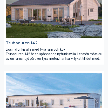
Trubaduren 142
Ljus nyfunkisvilla med fyra rum och kök
Trubaduren 142 är en spännande nyfunkisvilla. I entrén möts du
av en rumshöjd på över fyra meter, här har vi lyxat till det med
fyra höga fönster som skänker ett ljust första intryck.
Vardagsrum och kök har en gemensam öppen yta och ett
volymskapande snedtak som breder ut sig över hela rummet.
Här har du ljusinsläpp från fyra håll med takfönstren inräknade.
Från köksön har du full uppsikt över övriga rummet och även ut
i trädgården när du lagar mat.