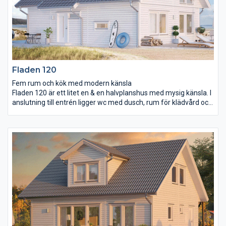
Fladen 120
Fem rum och kök med modern känsla
Fladen 120 är ett litet en & en halvplanshus med mysig känsla. I
anslutning till entrén ligger wc med dusch, rum för klädvård och
en bit längre in i huset ett stort sovrum på 15 m² med utgång
direkt ut i trädgården. Kök och vardagsrum utgör största delen
av undervåningen och större delen av vardagsrummet är öppet
upp till taknock. På andra våning finns två mindre sovrum,
klädkammare och wc med dusch. Här finns också ett mysigt
allrum att blicka ner till vardagsrummet från.