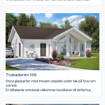
skillnaden är att antalet sovrum är färre. De båda sovrummen
är rymliga och har gott om förvaringsutrymmen. Huset har
både ett extra stort badrum och ett wc med dusch. Över
vardagsrum och kök breder ett öppet ryggåstak ut sig och de
höga spetsfönstren får rummen att bada i ljus. Notera att kök,
vardagsrum och terrassdörrar ligger mot framsidan.
Trubaduren 106
Stora glaspartier med trivsam uteplats under tak på fyra rum
och kök
En tilltalande entrésida välkomnar besökaren till detta hus.
Planlösningen är indelad i fyra rymliga rum plus ett kök med
stor matplats, detta på endast 106 m². Det är vad vi kallar väl
utnyttjade ytor. Kök och samvaroytor är vända mot entrésidan