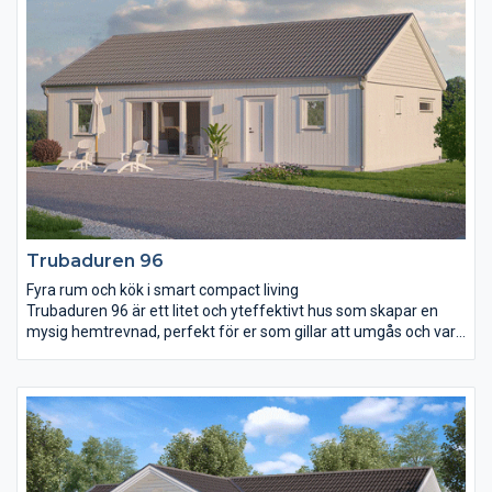
Vardagsrummet kännetecknas av det höga snedtaket och de
höga taklinjeformade fönstren. Tre rymliga sovrum ligger
samlade i ena delen av huset och det större av dem har en
egen utgång till trädgården.
Trubaduren 96
Fyra rum och kök i smart compact living
Trubaduren 96 är ett litet och yteffektivt hus som skapar en
mysig hemtrevnad, perfekt för er som gillar att umgås och vara
nära varandra. Öppen planlösning med ett kombinerat
vardagsrum och kök där ryggåstak och ljusinsläpp från båda
sidor av huset skapar en härlig atmosfär. Sovrummen ligger väl
avskilda för att ge möjlighet till ostörd återhämtning. I
anslutning till barnens sovrum finns ett eget litet wc medan det
större badrummet ligger i anslutning till föräldrarnas sovrum.