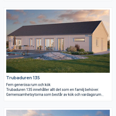
Vardagsrummets avlånga form gör det enkelt att möblera för
olika syften och två dörrar leder ut till trädgård och terrass.
Huset har även gott om plats för familjeliv och avkoppling.
Allrummet binder på ett smidigt sätt ihop de tre sovrummen,
badrummet, wc, klädkammaren och rummet för klädvård.
Trubaduren 135
Fem generösa rum och kök
Trubaduren 135 innehåller allt det som en familj behöver.
Gemensamhetsytorna som består av kök och vardagsrum
präglas av öppenhet, ljus och rymd. Här reser sig ett ryggåstak
högt upp i nock. Genom det helglasade skjutpartiet tar du dig
lätt ut på uteplatsen där härliga sommarkvällar väntar. Det
separerade föräldrasovrummet har gott om