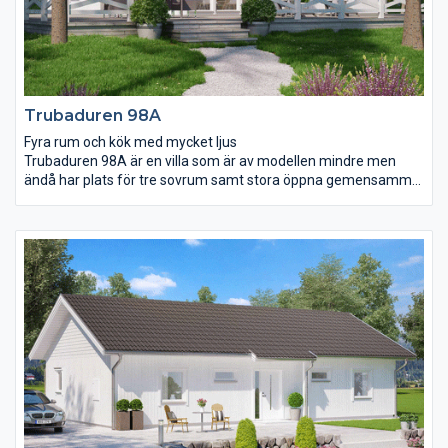
Trubaduren 98A
Fyra rum och kök med mycket ljus
Trubaduren 98A är en villa som är av modellen mindre men
ändå har plats för tre sovrum samt stora öppna gemensamma
ytor att umgås på. Matplatsen i vardagsrummet har ett härligt
ljusinsläpp från både fönsterpartier och takfönster vilket
tillsammans med snedtaket ger en praktfull rymd. Köket är väl
tilltaget och här finns även plats för en köksö för er som
drömmer om mer förvaring, en plats för barnen att göra läxor
på eller för gästerna att mingla vid.