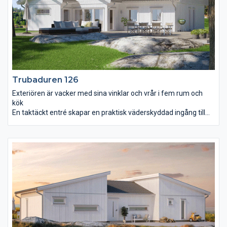
Trubaduren 126
Exteriören är vacker med sina vinklar och vrår i fem rum och
kök
En taktäckt entré skapar en praktisk väderskyddad ingång till
huset. Det första du slås av när du stiger in är det välkomnande
och genomgående ljuset tillsammans med rymden i
vardagsrummet. Strax intill ligger det rymliga köket med
matplats. Master bedroom är avskilt från barnens avdelning
som ligger i anslutning till det separata allrummet. Man blir
förvånad över att fem rum och kök samt bad, wc, klädvård,
teknikrum och separat klädkammare får plats på endast dryga
125 m² utan att det känns trångt. För så är det.