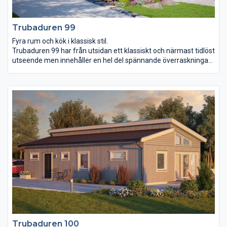
Trubaduren 99
Fyra rum och kök i klassisk stil.
Trubaduren 99 har från utsidan ett klassiskt och närmast tidlöst
utseende men innehåller en hel del spännande överraskningar
inuti. De blott 99 m² ger rum åt två större och ett mindre
sovrum, wc, badrum, klädvård samt ett kombinerat kök och
vardagsrum. Mycket innehåll på liten yta passar till exempel dig
som inte vill ha onödiga kvadratmetrar att städa och hålla efter.
Köket och vardagsrummet är öppet upp till taknock och får
därmed extra luft och rymd.
Trubaduren 100