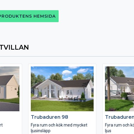
 PRODUKTENS HEMSIDA
TVILLAN
Trubaduren 98
Trubadure
rt
Fyra rum och kök med mycket
Fyra rum och 
ljusinsläpp
ljus