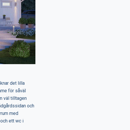
nar det lilla
mme för såväl
 väl tilltagen
rädgårdssidan och
ovrum med
och ett wc i