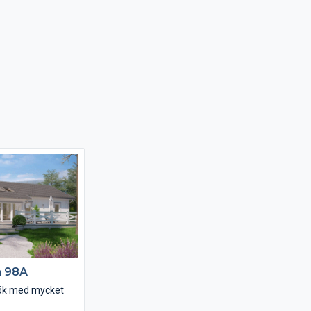
n 98A
kök med mycket