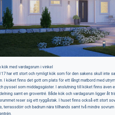
h kök med vardagsrum i vinkel
17 har ett stort och rymligt kök som för den sakens skull inte sak
. I köket finns det gott om plats för ett långt matbord med utry
ch pyssel som middagsgäster. I anslutning till köket finns även en
delning samt en groventré. Både kök och vardagsrum ligger åt t
rummet reser sig ett ryggåstak. I huset finns också ett stort s
 terrassdörr och badrum nära tillhands samt två mindre sovrum 
entrén.