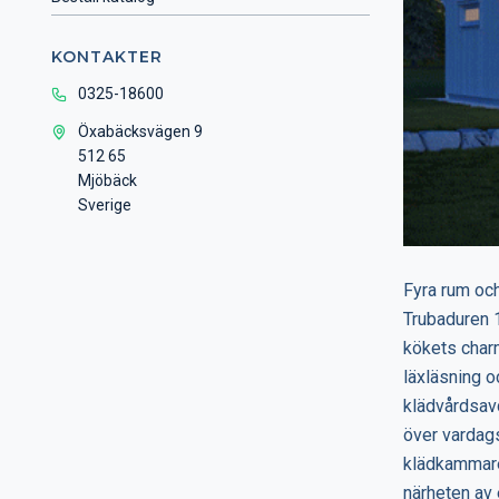
KONTAKTER
0325-18600
Öxabäcksvägen 9
512 65
Mjöbäck
Sverige
Fyra rum oc
Trubaduren 1
kökets charm
läxläsning o
klädvårdsav
över vardags
klädkammare,
närheten av 