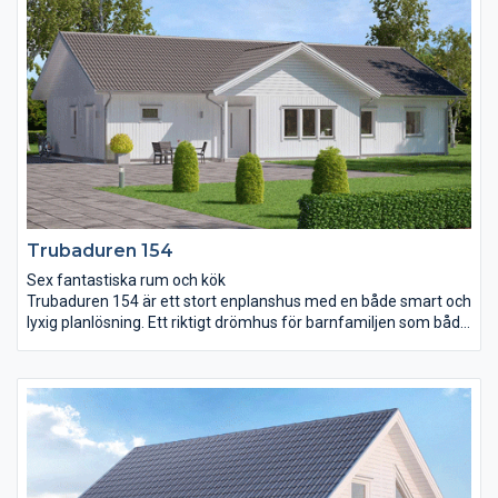
är centralt placerat och dess klassiska form med tillhörande
köksö gör det extra arbetsvänligt och yteffektivt.
Föräldrasovrummet har försetts med eget badrum och walk-in
closet.
Trubaduren 154
Sex fantastiska rum och kök
Trubaduren 154 är ett stort enplanshus med en både smart och
lyxig planlösning. Ett riktigt drömhus för barnfamiljen som både
vill umgås och få tid för sig själva. Entrén ligger under tak och
innanför öppnar en yta på hela 65 m² upp sig bestående av hall,
kök och vardagsrum. Ovanför skapar det öppna ryggåstaket ett
ytterligare djup. Det stora sovrummet är ett riktigt ”master
bedroom”. Här finns nämligen ett tillhörande badrum med
möjlighet till jacuzzi och en stor klädkammare på 3,9 m². I en
avskild del av huset finns ytterligare tre sovrum, wc och ett
allrum.