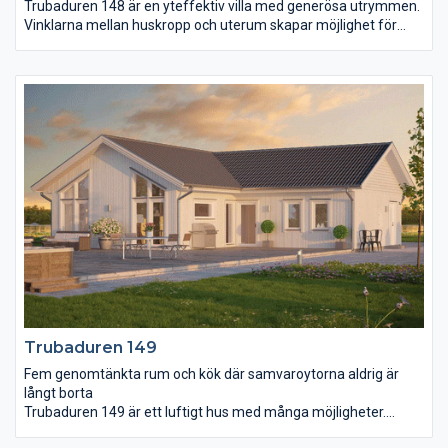
Trubaduren 148 är en yteffektiv villa med generösa utrymmen.
Vinklarna mellan huskropp och uterum skapar möjlighet för
vind- och insynsskyddade uteplatser. Många bygger till uterum
efter några år, här har vi förekommit det behovet. Från entrén
möts du av ett stort vardagsrum i förlängningen av köket.
Dessa binds ihop med det volymskapande ryggåstaket. Master
bedroom har eget badrum och klädkammare vilket ytterligare
skapar en känsla av lyx. De två mindre sovrummen har också
en praktisk närhet till eget wc.
Trubaduren 149
Fem genomtänkta rum och kök där samvaroytorna aldrig är
långt borta
Trubaduren 149 är ett luftigt hus med många möjligheter.
Fastän rummen är väl tilltagna är det aldrig långt från ett rum