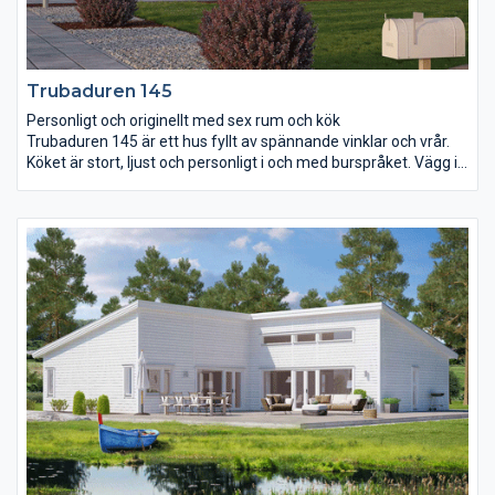
Trubaduren 145
Personligt och originellt med sex rum och kök
Trubaduren 145 är ett hus fyllt av spännande vinklar och vrår.
Köket är stort, ljust och personligt i och med burspråket. Vägg i
vägg finns groventré och rum för klädvård. Vardagsrummet har
ett öppet ryggåstak som ger rummet ytterligare en dimension.
De tre sovrummen ligger samlade i ena delen av huset. Här
finns också ett extra stort badrum med möjlighet till både
dusch och badkar. I det största sovrummet finns ytterligare ett
burspråk som ger plats åt en skön lounge.