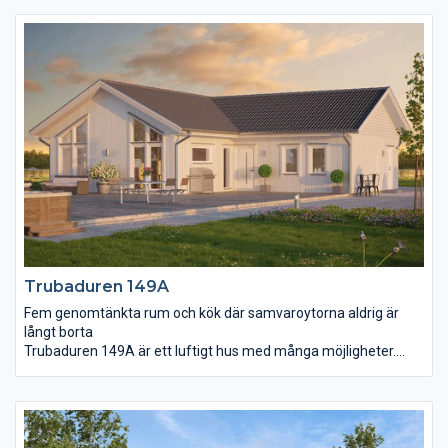
till ett annat. Vardagsrum och matplats med sina höga fönster
och öppna tak skänker ljus och energi till hela familjen, en plats
att umgås och trivas på. Härifrån har ni ett stort helglasat
skjutparti som tar er ut till den vindskyddade uteplatsen.Köket
är centralt placerat och dess klassiska form med tillhörande
köksö gör det extra arbetsvänligt och yteffektivt.
Föräldrasovrummet har försetts med eget badrum och walk-in
closet.
Trubaduren 149A
Fem genomtänkta rum och kök där samvaroytorna aldrig är
långt borta
Trubaduren 149A är ett luftigt hus med många möjligheter.
Fastän rummen är väl tilltagna är det aldrig långt från ett rum
till ett annat. Vardagsrum och matplats med sina höga fönster
och öppna tak skänker ljus och energi till hela familjen, en plats
att umgås och trivas på. Härifrån har ni ett stort helglasat
skjutparti som tar er ut till den vindskyddade uteplatsen.Köket