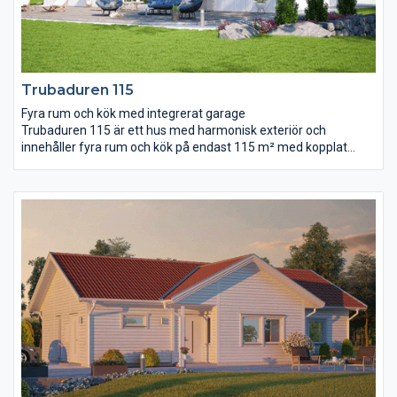
Trubaduren 115
Fyra rum och kök med integrerat garage
Trubaduren 115 är ett hus med harmonisk exteriör och
innehåller fyra rum och kök på endast 115 m² med kopplat
garage på dryga 24 m². Bad, wc och klädvård är praktiskt
placerade i planlösningen. Husets mitt består av entré, kök och
vardagsrum i en gemensam, ljus och öppen samvarodel.
Notera snedtaket i vardagsrummet som ger en härlig rymd.
Sovrummen ligger väl avskilda från varandra för ostörd
återhämtning.