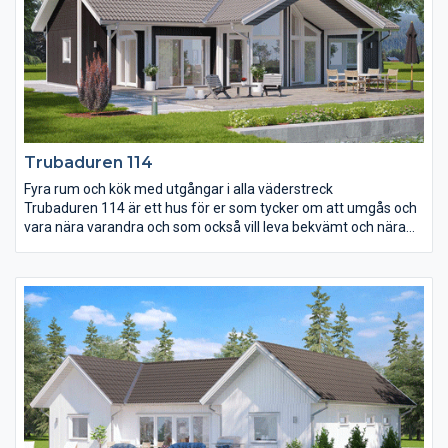
skjutdörrsgarderob som standard.
Trubaduren 114
Fyra rum och kök med utgångar i alla väderstreck
Trubaduren 114 är ett hus för er som tycker om att umgås och
vara nära varandra och som också vill leva bekvämt och nära
naturen. I Trubaduren 114 ligger de tre sovrummen centralt
placerade med vardagsrummet som den yttersta mitt- och
träffpunkten. Ryggåstaket, burspråket, de generösa fönstren
och de sex utgångsmöjligheterna i alla fyra väderstrecken får
huset att andas. Det utskjutande taket över uteplatsen utgör
ett bra väderskydd och mjukar upp övergången från inne till
ute.