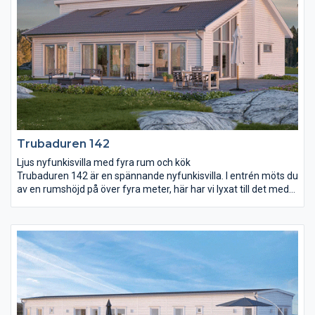
barnkammare.
Trubaduren 142
Ljus nyfunkisvilla med fyra rum och kök
Trubaduren 142 är en spännande nyfunkisvilla. I entrén möts du
av en rumshöjd på över fyra meter, här har vi lyxat till det med
fyra höga fönster som skänker ett ljust första intryck.
Vardagsrum och kök har en gemensam öppen yta och ett
volymskapande snedtak som breder ut sig över hela rummet.
Här har du ljusinsläpp från fyra håll med takfönstren inräknade.
Från köksön har du full uppsikt över övriga rummet och även ut
i trädgården när du lagar mat.