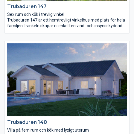
Trubaduren 147
Sex rum och kök i trevlig vinkel
Trubaduren 147 är ett hemtrevligt vinkelhus med plats för hela
familjen. I vinkeln skapar ni enkelt en vind- och insynsskyddad
uteplats med en ombonad känsla även utomhus. Innanför
entrén breder ett stort vardagsrum med högt snedtak och
stora fönsterpartier ut sig. Det formar sig smidigt runt köket
och skapar naturliga rum i rummet. I köket finns en bardisk som
bjuder in till vardagshäng och kvalitetstid med familjen. Badrum
och rum för klädvård ligger i anslutning till det stora
sovrummet. Ytterligare tre sovrum ligger intill ett stort allrum
med utgång till trädgården.
Trubaduren 148
Villa på fem rum och kök med lyxigt uterum