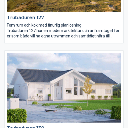
Trubaduren 127
Fem rum och kök med finurlig planlösning
Trubaduren 127 har en modern arkitektur och är framtaget för
er som både vill ha egna utrymmen och samtidigt nära till
varandra. Köket är arbetsvänligt och mysigt med en bardisk
som bjuder in till sällskap. Husets stora sovrum ligger avskilt
från de andra och har ett eget badrum. I andra delen av huset
finns två sovrum, ett allrum och ett wc. Vardagsrummet ligger i
anslutning till matplatsen och har utgång till trädgården på
framsidan av huset. Vardagsrummet ramas in av ett högt
snedtak och de hellånga fönstren förstärker takhöjden.