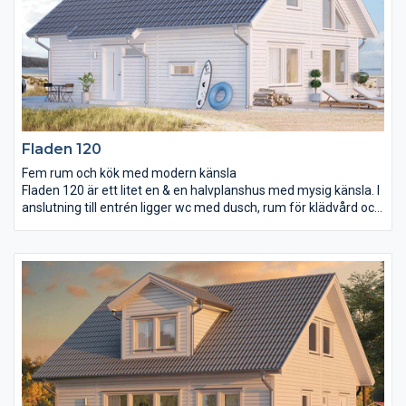
Fladen 120
Fem rum och kök med modern känsla
Fladen 120 är ett litet en & en halvplanshus med mysig känsla. I
anslutning till entrén ligger wc med dusch, rum för klädvård och
en bit längre in i huset ett stort sovrum på 15 m² med utgång
direkt ut i trädgården. Kök och vardagsrum utgör största delen
av undervåningen och större delen av vardagsrummet är öppet
upp till taknock. På andra våning finns två mindre sovrum,
klädkammare och wc med dusch. Här finns också ett mysigt
allrum att blicka ner till vardagsrummet från.