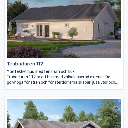
Trubaduren 112
Yteffektivt hus med fem rum och kök
Trubaduren 112 är ett hus med välbalanserad exteriör. De
golvhöga fönstren och fönsterdörrarna skapar ljusa ytor och
gör att du kan ha uteplatser i flera väderstreck. Vardagsrum
och kök har en gemensam yta som på ett naturligt sätt delas
upp av kyl och frys som också bildar en användbar vägg att till
exempel placera braskaminen mot. I anslutning till
vardagsrummet finns ett separat allrum som är perfekt att
utnyttja när man behöver dra sig undan från kökets stök och
bök. Trubaduren 112 har även tre fina sovrum där
föräldrasovrummet är utrustat med en lyxig