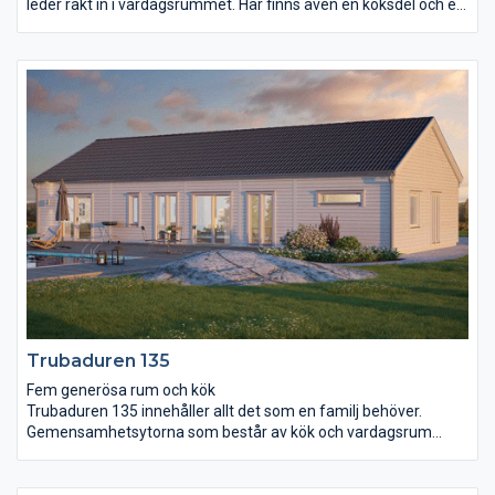
leder rakt in i vardagsrummet. Här finns även en köksdel och en
matplats med rum för många middagsgäster.
Vardagsrummets avlånga form gör det enkelt att möblera för
olika syften och två dörrar leder ut till trädgård och terrass.
Huset har även gott om plats för familjeliv och avkoppling.
Allrummet binder på ett smidigt sätt ihop de tre sovrummen,
badrummet, wc, klädkammaren och rummet för klädvård.
Trubaduren 135
Fem generösa rum och kök
Trubaduren 135 innehåller allt det som en familj behöver.
Gemensamhetsytorna som består av kök och vardagsrum
präglas av öppenhet, ljus och rymd. Här reser sig ett ryggåstak
högt upp i nock. Genom det helglasade skjutpartiet tar du dig
lätt ut på uteplatsen där härliga sommarkvällar väntar. Det