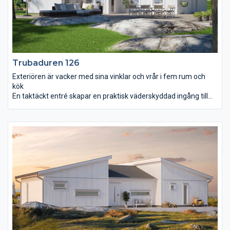
Trubaduren 126
Exteriören är vacker med sina vinklar och vrår i fem rum och
kök
En taktäckt entré skapar en praktisk väderskyddad ingång till
huset. Det första du slås av när du stiger in är det välkomnande
och genomgående ljuset tillsammans med rymden i
vardagsrummet. Strax intill ligger det rymliga köket med
matplats. Master bedroom är avskilt från barnens avdelning
som ligger i anslutning till det separata allrummet. Man blir
förvånad över att fem rum och kök samt bad, wc, klädvård,
teknikrum och separat klädkammare får plats på endast dryga
125 m² utan att det känns trångt. För så är det.