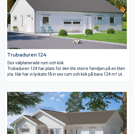
Trubaduren 124
Sex välplanerade rum och kök
Trubaduren 124 har plats för den lite större familjen på en liten
yta. Här har vi lyckats få in sex rum och kök på bara 124 m² utan
att det känns trångt. Vardagsrum och kök är kombinerat i en
gemensam öppen yta. Ryggåstak och stora fönsterpartier ger
tillsammans rummet mycket ljus och rymd. I Trubaduren 124
har barnen en helt egen avdelning att rå om med eget allrum,
badrum och klädkammare. I andra änden av huset har
föräldrarna sitt stora sovrum med bra förvaringsmöjligheter
och tillhörande wc.