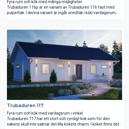
Fyra rum och kök med många möjligheter
Trubaduren 116p är en variant av Trubaduren 116 fast med
pulpettak. I denna variant är ingår snedtak i kök/vardagsrum.
Trubaduren 116p har en välkomnande entré under tak och ett
stort och rymligt kök. Vardagsrummet på 34,4 m² är stort och
ljust med högt snedtak. Det stora sovrummet anpassar ni efter
era egna önskemål. Ni kan till exempel placera en utgång till
trädgården här, flytta klädkammardörren hit eller kanske wc-
dörren? Rummet för klädvård ligger nära entré och kök, bra för
er som gillar att göra flera saker samtidigt!
Trubaduren 117
Fyra rum och kök med vardagsrum i vinkel
Trubaduren 117 har ett stort och rymligt kök som för den
sakens skull inte saknar det lilla kökets charm. I köket finns det