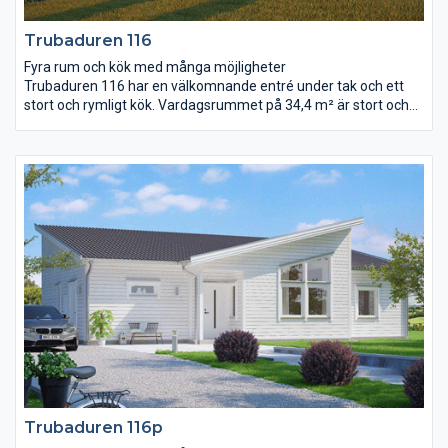
Trubaduren 116
Fyra rum och kök med många möjligheter
Trubaduren 116 har en välkomnande entré under tak och ett
stort och rymligt kök. Vardagsrummet på 34,4 m² är stort och
ljust samt öppet ända upp till ryggåstaket. Det stora
sovrummet anpassar ni efter era egna önskemål. Ni kan till
exempel placera en utgång till trädgården här, flytta
klädkammardörren hit eller kanske wc-dörren? Rummet för
klädvård ligger nära entré och kök, bra för er som gillar att göra
flera saker samtidigt!
Trubaduren 116p