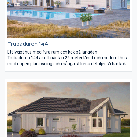
Trubaduren 144
Ett lyxigt hus med fyra rum och kök på längden
Trubaduren 144 är ett nästan 29 meter långt och modernt hus
med öppen planlösning och många stilrena detaljer. Vi har kök
och vardagsrum i en gemensam yta på nästan 60 m². Köket är
utrustat med en köksö som är försedd med både spis, diskho
och gott om arbetsyta och förvaring. Här har du god uppsikt
över middagsgästerna när såsen ska smakas av. Trubaduren
144 rymmer även två mindre sovrum, badrum med badkar och
ett stort föräldrasovrum med egen utgång till trädgården.