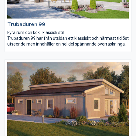
Trubaduren 99
Fyra rum och kök i klassisk stil.
Trubaduren 99 har från utsidan ett klassiskt och närmast tidlöst
utseende men innehåller en hel del spännande överraskningar
inuti. De blott 99 m² ger rum åt två större och ett mindre
sovrum, wc, badrum, klädvård samt ett kombinerat kök och
vardagsrum. Mycket innehåll på liten yta passar till exempel dig
som inte vill ha onödiga kvadratmetrar att städa och hålla efter.
Köket och vardagsrummet är öppet upp till taknock och får
därmed extra luft och rymd.