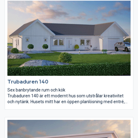
separerade föräldrasovrummet har gott om
förvaringsmöjligheter, det är utrustat med både
skjutdörrsgarderob och klädkammare. I andra änden av huset
ligger ytterligare två sovrum, badrum och allrum.
Trubaduren 140
Sex banbrytande rum och kök
Trubaduren 140 är ett modernt hus som utstrålar kreativitet
och nytänk. Husets mitt har en öppen planlösning med entré,
kök och vardagsrum som en gemensam kärna. Ett stort
skjutparti i vardagsrummet skapar bra kontakt med utsidan.
Trubaduren 140 har två naturliga delar: en för vuxna och en där
barnen kan husera lite för sig själva. Vuxendelen består av ett
stort sovrum med två (!) klädkammare, ett badrum samt ett
arbetsrum som med fördel också kan fungera som