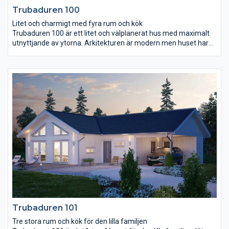
Trubaduren 100
Litet och charmigt med fyra rum och kök
Trubaduren 100 är ett litet och välplanerat hus med maximalt
utnyttjande av ytorna. Arkitekturen är modern men huset har
samtidigt en charmig och mysig känsla, perfekt för er som gillar
att umgås och vara nära varandra. Kök och vardagsrum ligger
mot trädgårdssidan och spetsfönstret som går ända upp till det
öppna snedtaket skapar rikligt med ljus. Rundgångsmöjligheten
mellan hall, kök och vardagsrum ger huset ytterligare en
dimension. Tre sovrum, wc, badrum och ett rum för klädvård
med groventré gör huset praktiskt och funktionellt.
Trubaduren 101
Tre stora rum och kök för den lilla familjen