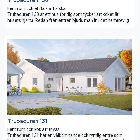
Trubaduren 130
Fem rum och ett kök att älska
Trubaduren 130 är ett hus för dig som tycker att köket är
husets hjärta. Redan från entrén bjuds man in i det hemtrevliga
och stora köket. Här kan familjemedlemmar och vänner umgås
vid bardisken medan maten puttrar på spisen och sista handen
läggs vid dukningen. Både köket och vardagsrummet är öppet
ända upp till ryggåstakets nock och vardagsrummet breder ut
sig över 34 m². Från såväl vardagsrummet som det stora
sovrummet kan ni vandra direkt ut i trädgården. Trubaduren
130 har också en avskild avdelning utmärkt för barnen och
ungdomarna att styra och ställa över.
Trubaduren 131
Fem rum och kök att trivas i
Trubaduren 131 har en välkomnande och rymlig entré som