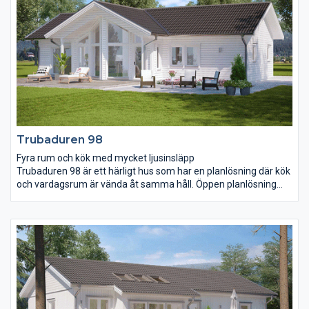
Trubaduren 98
Fyra rum och kök med mycket ljusinsläpp
Trubaduren 98 är ett härligt hus som har en planlösning där kök
och vardagsrum är vända åt samma håll. Öppen planlösning
med ett vardagsrum där ryggåstak och ljusinsläpp är utöver det
vanliga. Tre fina sovrum där föräldrasovrummet har fått ett
eget praktiskt badrum och en klädkammare. Genom
fönsterdörren i vardagsrummet tar du dig enkelt ut på
uteplatsen som vi har försett med ett praktiskt tak som
skyddar mot både väder och vind. Allt på mindre än 100 m².
Mycket hus på liten yta.