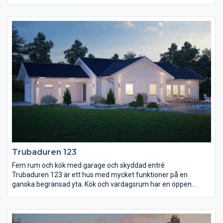
gott om plats för ett långt matbord med utrymme för såväl
läxläsning och pyssel som middagsgäster. I anslutning till köket
finns även en väl tilltagen klädvårdsavdelning samt en
groventré. Både kök och vardagsrum ligger åt trädgårdssidan
och över vardagsrummet reser sig ett ryggåstak. I huset finns
också ett stort sovrum med klädkammare, terrassdörr och
badrum nära tillhands samt två mindre sovrum och ett wc i
närheten av entrén.
Trubaduren 123
Fem rum och kök med garage och skyddad entré
Trubaduren 123 är ett hus med mycket funktioner på en
ganska begränsad yta. Kök och vardagsrum har en öppen
planlösning med en gemensam matplats för alla tillfällen.
Entrén ligger ordentligt skyddad under ett tak som löper längs
hela garaget och från garaget går det också att ta sig direkt in i
huset, via rummet för klädvård. I den här delen av huset finns