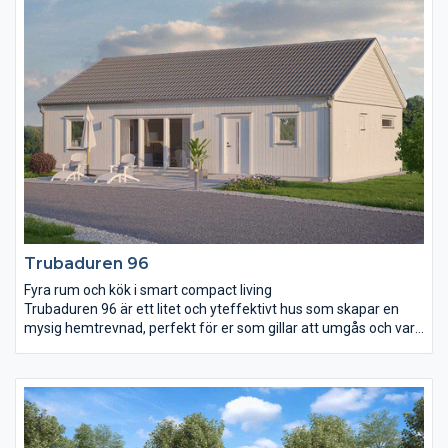
placera braskaminen eller tv- och mediecenter på.
Vardagsrummet kännetecknas av det höga snedtaket och de
höga taklinjeformade fönstren. Tre rymliga sovrum ligger
samlade i ena delen av huset och det större av dem har en
egen utgång till trädgården.
Trubaduren 96
Fyra rum och kök i smart compact living
Trubaduren 96 är ett litet och yteffektivt hus som skapar en
mysig hemtrevnad, perfekt för er som gillar att umgås och vara
nära varandra. Öppen planlösning med ett kombinerat
vardagsrum och kök där ryggåstak och ljusinsläpp från båda
sidor av huset skapar en härlig atmosfär. Sovrummen ligger väl
avskilda för att ge möjlighet till ostörd återhämtning. I
anslutning till barnens sovrum finns ett eget litet wc medan det
större badrummet ligger i anslutning till föräldrarnas sovrum.