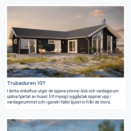
utnyttjade ytor. Kök och samvaroytor är vända mot entrésidan
och huset har dessutom bad, wc och en separat klädvård.
Genom vardagsrummet och ut över den taktäckta uteplatsen
löper ett ryggåstak som ger en härlig rymdkänsla i de centrala
delarna av huset.
Trubaduren 107
I detta vinkelhus utgör de öppna ytorna i kök och vardagsrum
själva hjärtat av huset. Ett mysigt ryggåstak öppnar upp i
vardagsrummet och i gaveln faller ljuset in från de stora
glasytorna. Vid det rymliga köket finns också två sovrum
praktisk placerade i dess anslutning. I vinkeln ligger det stora
sovrummet lite separerat från övriga huset, här i vinkeln finner
du också en separat klädvård och wc med dusch.