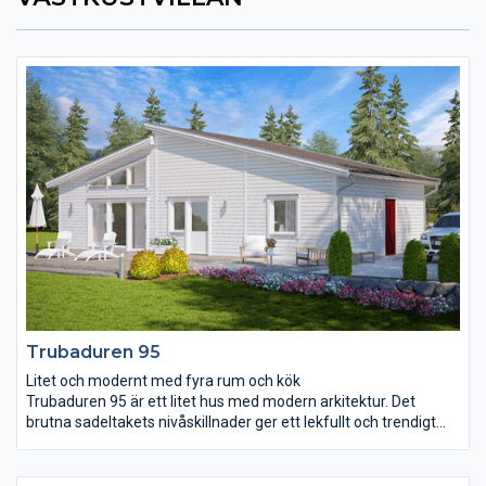
Trubaduren 95
Litet och modernt med fyra rum och kök
Trubaduren 95 är ett litet hus med modern arkitektur. Det
brutna sadeltakets nivåskillnader ger ett lekfullt och trendigt
intryck som matchas med en ordentligt markerad entré.
Vardagsrummet och köket delas på ett naturligt sätt upp av kyl
och frys som också bildar en användbar vägg att till exempel