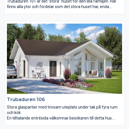
Trubaduren 101 är det ”stora” huset för den lilla familjen. Här
finns alla ytor och fördelar som det stora huset har, enda
skillnaden är att antalet sovrum är färre. De båda sovrummen
är rymliga och har gott om förvaringsutrymmen. Huset har
både ett extra stort badrum och ett wc med dusch. Över
vardagsrum och kök breder ett öppet ryggåstak ut sig och de
höga spetsfönstren får rummen att bada i ljus. Notera att kök,
vardagsrum och terrassdörrar ligger mot framsidan.
Trubaduren 106
Stora glaspartier med trivsam uteplats under tak på fyra rum
och kök
En tilltalande entrésida välkomnar besökaren till detta hus.
Planlösningen är indelad i fyra rymliga rum plus ett kök med
stor matplats, detta på endast 106 m². Det är vad vi kallar väl