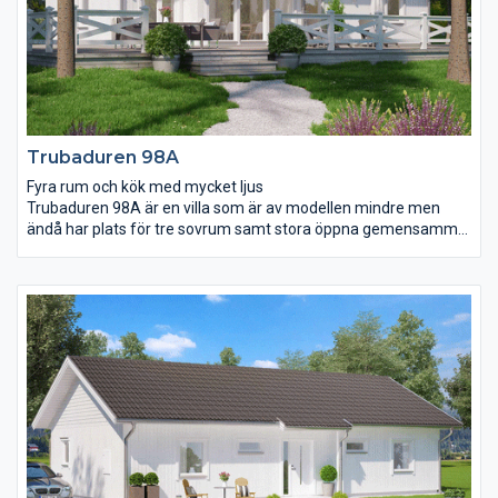
Trubaduren 98A
Fyra rum och kök med mycket ljus
Trubaduren 98A är en villa som är av modellen mindre men
ändå har plats för tre sovrum samt stora öppna gemensamma
ytor att umgås på. Matplatsen i vardagsrummet har ett härligt
ljusinsläpp från både fönsterpartier och takfönster vilket
tillsammans med snedtaket ger en praktfull rymd. Köket är väl
tilltaget och här finns även plats för en köksö för er som
drömmer om mer förvaring, en plats för barnen att göra läxor
på eller för gästerna att mingla vid.