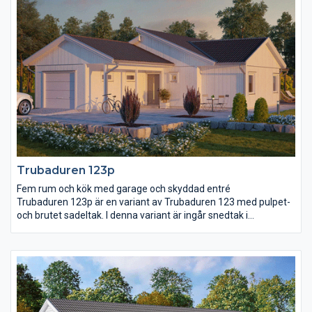
två sovrum, wc och ett allrum. Det större sovrummet ligger i
anslutning till vardagsrummet och här finns även ett rymligt
badrum och en stor klädkammare.
Trubaduren 123p
Fem rum och kök med garage och skyddad entré
Trubaduren 123p är en variant av Trubaduren 123 med pulpet-
och brutet sadeltak. I denna variant är ingår snedtak i
kök/vardagsrum. Trubaduren 123p är ett hus med mycket
funktioner på en ganska begränsad yta. Kök och vardagsrum
har en öppen planlösning med en gemensam matplats för alla
tillfällen. Entrén ligger ordentligt skyddad under ett tak som
löper längs hela garaget och från garaget går det också att ta
sig direkt in i huset, via rummet för klädvård. I den här delen av
huset finns två sovrum, WC och ett allrum.