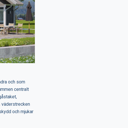
andra och som
rummen centralt
gåstaket,
a väderstrecken
rskydd och mjukar