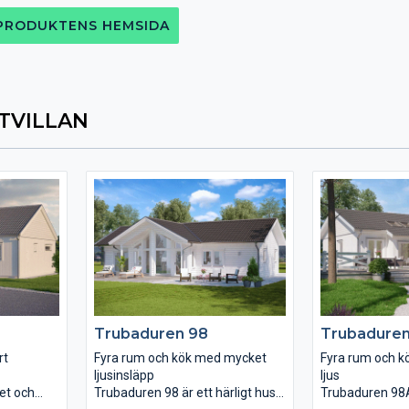
 PRODUKTENS HEMSIDA
TVILLAN
Trubaduren 98
Trubadure
rt
Fyra rum och kök med mycket
Fyra rum och 
ljusinsläpp
ljus
tet och
Trubaduren 98 är ett härligt hus
Trubaduren 98A