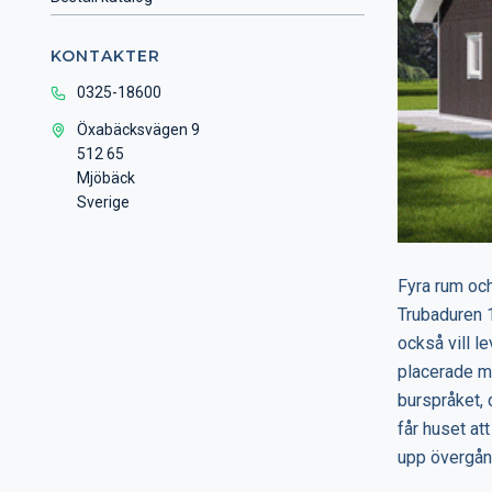
KONTAKTER
0325-18600
Öxabäcksvägen 9
512 65
Mjöbäck
Sverige
Fyra rum och
Trubaduren 1
också vill l
placerade m
burspråket, 
får huset at
upp övergång