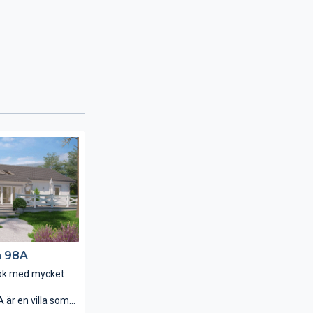
n 98A
kök med mycket
 är en villa som