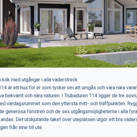
 kök med utgångar i alla väderstreck
14 är ett hus för er som tycker om att umgås och vara nära var
eva bekvämt och nära naturen. I Trubaduren 114 ligger de tre sov
ed vardagsrummet som den yttersta mitt- och träffpunkten. Ryg
de generösa fönstren och de sex utgångsmöjligheterna i alla fyr
t andas. Det utskjutande taket över uteplatsen utgör ett bra väde
en från inne till ute.