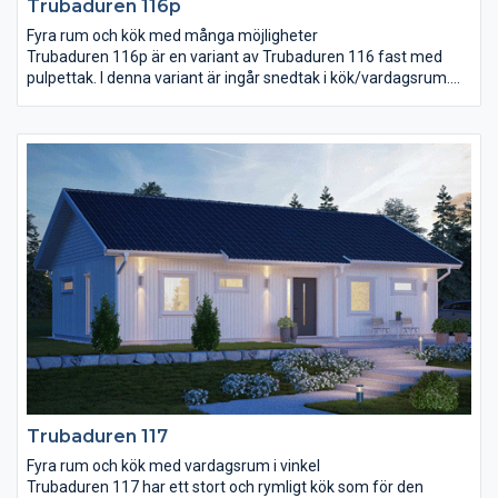
Trubaduren 116p
Fyra rum och kök med många möjligheter
Trubaduren 116p är en variant av Trubaduren 116 fast med
pulpettak. I denna variant är ingår snedtak i kök/vardagsrum.
Trubaduren 116p har en välkomnande entré under tak och ett
stort och rymligt kök. Vardagsrummet på 34,4 m² är stort och
ljust med högt snedtak. Det stora sovrummet anpassar ni efter
era egna önskemål. Ni kan till exempel placera en utgång till
trädgården här, flytta klädkammardörren hit eller kanske wc-
dörren? Rummet för klädvård ligger nära entré och kök, bra för
er som gillar att göra flera saker samtidigt!
Trubaduren 117
Fyra rum och kök med vardagsrum i vinkel
Trubaduren 117 har ett stort och rymligt kök som för den