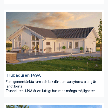
Fastän rummen är väl tilltagna är det aldrig långt från ett rum
till ett annat. Vardagsrum och matplats med sina höga fönster
och öppna tak skänker ljus och energi till hela familjen, en plats
att umgås och trivas på. Härifrån har ni ett stort helglasat
skjutparti som tar er ut till den vindskyddade uteplatsen.Köket
är centralt placerat och dess klassiska form med tillhörande
köksö gör det extra arbetsvänligt och yteffektivt.
Föräldrasovrummet har försetts med eget badrum och walk-in
closet.
Trubaduren 149A
Fem genomtänkta rum och kök där samvaroytorna aldrig är
långt borta
Trubaduren 149A är ett luftigt hus med många möjligheter.
Fastän rummen är väl tilltagna är det aldrig långt från ett rum
till ett annat. Vardagsrum och matplats med sina höga fönster
och öppna tak skänker ljus och energi till hela familjen, en plats