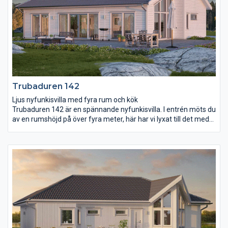
Trubaduren 142
Ljus nyfunkisvilla med fyra rum och kök
Trubaduren 142 är en spännande nyfunkisvilla. I entrén möts du
av en rumshöjd på över fyra meter, här har vi lyxat till det med
fyra höga fönster som skänker ett ljust första intryck.
Vardagsrum och kök har en gemensam öppen yta och ett
volymskapande snedtak som breder ut sig över hela rummet.
Här har du ljusinsläpp från fyra håll med takfönstren inräknade.
Från köksön har du full uppsikt över övriga rummet och även ut
i trädgården när du lagar mat.