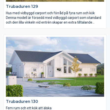
Trubaduren 129
Hus med vidbyggd carport och förråd på fyra rum och kök
Denna modell är försedd med vidbyggd carport som standard
och den lilla vinkeln vid entrén skapar en extra tilltalande
exteriör. De stora fönsterytorna i vardagsrum och kök skapar
ljusa och positiva samvaroytor. Alla sovrum är placerade i
husets bakkant med föräldrarnas sovrum helt avskilt från de
mindre sovrummen. Badrummet når man enkelt och praktiskt
från alla sovrum via dess två ingångar. Ett litet wc med plats för
dusch har vi placerat vid entrén.
Trubaduren 130
Fem rum och ett kök att älska