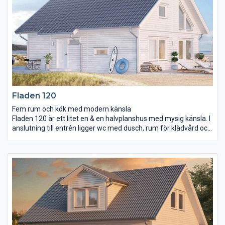
avskild del av huset finns ytterligare tre sovrum, wc och ett
allrum.
Fladen 120
Fem rum och kök med modern känsla
Fladen 120 är ett litet en & en halvplanshus med mysig känsla. I
anslutning till entrén ligger wc med dusch, rum för klädvård och
en bit längre in i huset ett stort sovrum på 15 m² med utgång
direkt ut i trädgården. Kök och vardagsrum utgör största delen
av undervåningen och större delen av vardagsrummet är öppet
upp till taknock. På andra våning finns två mindre sovrum,
klädkammare och wc med dusch. Här finns också ett mysigt
allrum att blicka ner till vardagsrummet från.