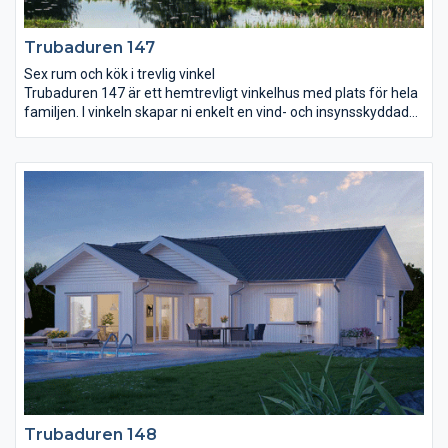
Trubaduren 147
Sex rum och kök i trevlig vinkel
Trubaduren 147 är ett hemtrevligt vinkelhus med plats för hela
familjen. I vinkeln skapar ni enkelt en vind- och insynsskyddad
uteplats med en ombonad känsla även utomhus. Innanför
entrén breder ett stort vardagsrum med högt snedtak och
stora fönsterpartier ut sig. Det formar sig smidigt runt köket
och skapar naturliga rum i rummet. I köket finns en bardisk som
bjuder in till vardagshäng och kvalitetstid med familjen. Badrum
och rum för klädvård ligger i anslutning till det stora
sovrummet. Ytterligare tre sovrum ligger intill ett stort allrum
med utgång till trädgården.
Trubaduren 148