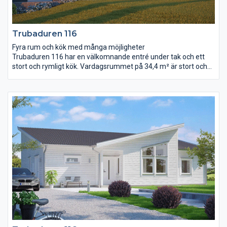
Trubaduren 116
Fyra rum och kök med många möjligheter
Trubaduren 116 har en välkomnande entré under tak och ett
stort och rymligt kök. Vardagsrummet på 34,4 m² är stort och
ljust samt öppet ända upp till ryggåstaket. Det stora
sovrummet anpassar ni efter era egna önskemål. Ni kan till
exempel placera en utgång till trädgården här, flytta
klädkammardörren hit eller kanske wc-dörren? Rummet för
klädvård ligger nära entré och kök, bra för er som gillar att göra
flera saker samtidigt!