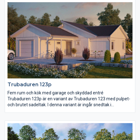
hela garaget och från garaget går det också att ta sig direkt in i
huset, via rummet för klädvård. I den här delen av huset finns
två sovrum, wc och ett allrum. Det större sovrummet ligger i
anslutning till vardagsrummet och här finns även ett rymligt
badrum och en stor klädkammare.
Trubaduren 123p
Fem rum och kök med garage och skyddad entré
Trubaduren 123p är en variant av Trubaduren 123 med pulpet-
och brutet sadeltak. I denna variant är ingår snedtak i
kök/vardagsrum. Trubaduren 123p är ett hus med mycket
funktioner på en ganska begränsad yta. Kök och vardagsrum
har en öppen planlösning med en gemensam matplats för alla
tillfällen. Entrén ligger ordentligt skyddad under ett tak som
löper längs hela garaget och från garaget går det också att ta