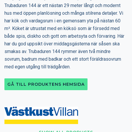
Trubaduren 144 är ett nästan 29 meter långt och modernt
hus med öppen planlösning och många stilrena detaljer. Vi
har kök och vardagsrum i en gemensam yta på nästan 60
m². Köket är utrustat med en köksö som är försedd med
både spis, diskho och gott om arbetsyta och förvaring. Här
har du god uppsikt över middagsgästerna när såsen ska
smakas av. Trubaduren 144 rymmer även två mindre
sovrum, badrum med badkar och ett stort föräldrasovrum
med egen utgång till trädgården.
GÅ TILL PRODUKTENS HEMSIDA