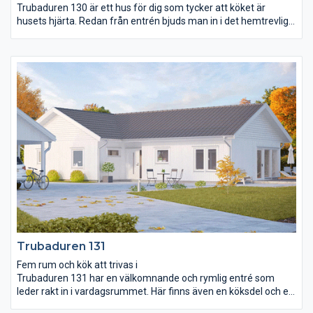
Trubaduren 130 är ett hus för dig som tycker att köket är
husets hjärta. Redan från entrén bjuds man in i det hemtrevliga
och stora köket. Här kan familjemedlemmar och vänner umgås
vid bardisken medan maten puttrar på spisen och sista handen
läggs vid dukningen. Både köket och vardagsrummet är öppet
ända upp till ryggåstakets nock och vardagsrummet breder ut
sig över 34 m². Från såväl vardagsrummet som det stora
sovrummet kan ni vandra direkt ut i trädgården. Trubaduren
130 har också en avskild avdelning utmärkt för barnen och
ungdomarna att styra och ställa över.
Trubaduren 131
Fem rum och kök att trivas i
Trubaduren 131 har en välkomnande och rymlig entré som
leder rakt in i vardagsrummet. Här finns även en köksdel och en
matplats med rum för många middagsgäster.