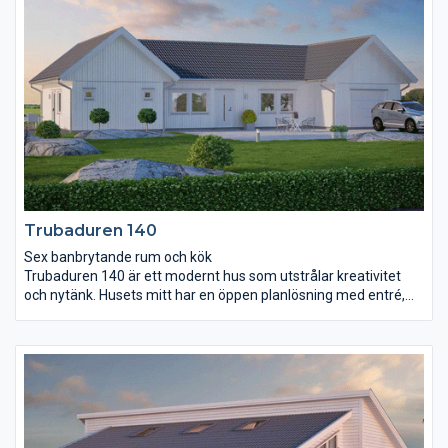
förvaringsmöjligheter, det är utrustat med både
skjutdörrsgarderob och klädkammare. I andra änden av huset
ligger ytterligare två sovrum, badrum och allrum.
Trubaduren 140
Sex banbrytande rum och kök
Trubaduren 140 är ett modernt hus som utstrålar kreativitet
och nytänk. Husets mitt har en öppen planlösning med entré,
kök och vardagsrum som en gemensam kärna. Ett stort
skjutparti i vardagsrummet skapar bra kontakt med utsidan.
Trubaduren 140 har två naturliga delar: en för vuxna och en där
barnen kan husera lite för sig själva. Vuxendelen består av ett
stort sovrum med två (!) klädkammare, ett badrum samt ett
arbetsrum som med fördel också kan fungera som
barnkammare.