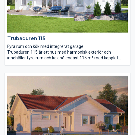
Trubaduren 115
Fyra rum och kök med integrerat garage
Trubaduren 115 är ett hus med harmonisk exteriör och
innehåller fyra rum och kök på endast 115 m² med kopplat
garage på dryga 24 m². Bad, wc och klädvård är praktiskt
placerade i planlösningen. Husets mitt består av entré, kök och
vardagsrum i en gemensam, ljus och öppen samvarodel.
Notera snedtaket i vardagsrummet som ger en härlig rymd.
Sovrummen ligger väl avskilda från varandra för ostörd
återhämtning.