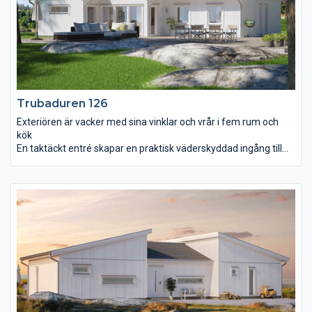
Trubaduren 126
Exteriören är vacker med sina vinklar och vrår i fem rum och
kök
En taktäckt entré skapar en praktisk väderskyddad ingång till
huset. Det första du slås av när du stiger in är det välkomnande
och genomgående ljuset tillsammans med rymden i
vardagsrummet. Strax intill ligger det rymliga köket med
matplats. Master bedroom är avskilt från barnens avdelning
som ligger i anslutning till det separata allrummet. Man blir
förvånad över att fem rum och kök samt bad, wc, klädvård,
teknikrum och separat klädkammare får plats på endast dryga
125 m² utan att det känns trångt. För så är det.