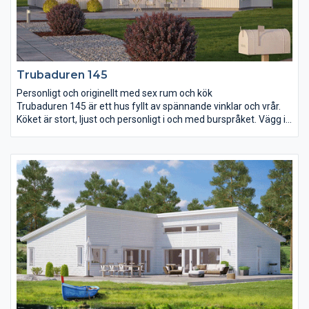
Trubaduren 145
Personligt och originellt med sex rum och kök
Trubaduren 145 är ett hus fyllt av spännande vinklar och vrår.
Köket är stort, ljust och personligt i och med burspråket. Vägg i
vägg finns groventré och rum för klädvård. Vardagsrummet har
ett öppet ryggåstak som ger rummet ytterligare en dimension.
De tre sovrummen ligger samlade i ena delen av huset. Här
finns också ett extra stort badrum med möjlighet till både
dusch och badkar. I det största sovrummet finns ytterligare ett
burspråk som ger plats åt en skön lounge.