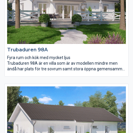
Trubaduren 98A
Fyra rum och kök med mycket ljus
Trubaduren 98A är en villa som är av modellen mindre men
ändå har plats för tre sovrum samt stora öppna gemensamma
ytor att umgås på. Matplatsen i vardagsrummet har ett härligt
ljusinsläpp från både fönsterpartier och takfönster vilket
tillsammans med snedtaket ger en praktfull rymd. Köket är väl
tilltaget och här finns även plats för en köksö för er som
drömmer om mer förvaring, en plats för barnen att göra läxor
på eller för gästerna att mingla vid.