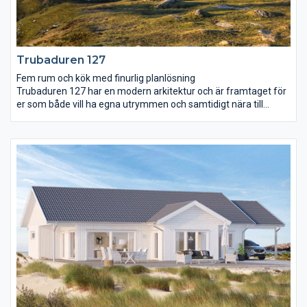
Trubaduren 127
Fem rum och kök med finurlig planlösning
Trubaduren 127 har en modern arkitektur och är framtaget för
er som både vill ha egna utrymmen och samtidigt nära till
varandra. Köket är arbetsvänligt och mysigt med en bardisk
som bjuder in till sällskap. Husets stora sovrum ligger avskilt
från de andra och har ett eget badrum. I andra delen av huset
finns två sovrum, ett allrum och ett wc. Vardagsrummet ligger i
anslutning till matplatsen och har utgång till trädgården på
framsidan av huset. Vardagsrummet ramas in av ett högt
snedtak och de hellånga fönstren förstärker takhöjden.