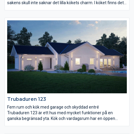
sakens skull inte saknar det lilla kökets charm. I köket finns det
gott om plats för ett långt matbord med utrymme för såväl
läxläsning och pyssel som middagsgäster. I anslutning till köket
finns även en väl tilltagen klädvårdsavdelning samt en
groventré. Både kök och vardagsrum ligger åt trädgårdssidan
och över vardagsrummet reser sig ett ryggåstak. I huset finns
också ett stort sovrum med klädkammare, terrassdörr och
badrum nära tillhands samt två mindre sovrum och ett wc i
närheten av entrén.
Trubaduren 123
Fem rum och kök med garage och skyddad entré
Trubaduren 123 är ett hus med mycket funktioner på en
ganska begränsad yta. Kök och vardagsrum har en öppen
planlösning med en gemensam matplats för alla tillfällen.
Entrén ligger ordentligt skyddad under ett tak som löper längs