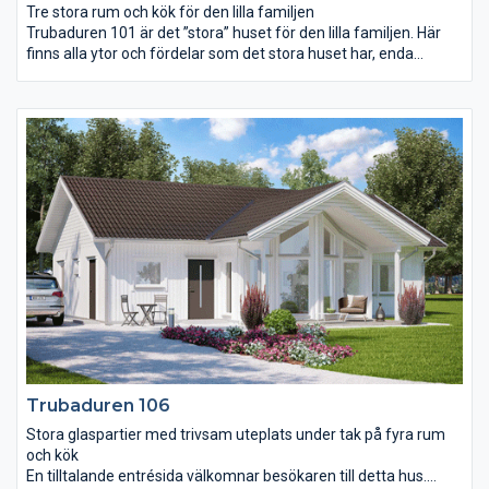
Tre stora rum och kök för den lilla familjen
Trubaduren 101 är det ”stora” huset för den lilla familjen. Här
finns alla ytor och fördelar som det stora huset har, enda
skillnaden är att antalet sovrum är färre. De båda sovrummen
är rymliga och har gott om förvaringsutrymmen. Huset har
både ett extra stort badrum och ett wc med dusch. Över
vardagsrum och kök breder ett öppet ryggåstak ut sig och de
höga spetsfönstren får rummen att bada i ljus. Notera att kök,
vardagsrum och terrassdörrar ligger mot framsidan.
Trubaduren 106
Stora glaspartier med trivsam uteplats under tak på fyra rum
och kök
En tilltalande entrésida välkomnar besökaren till detta hus.