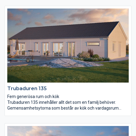
Vardagsrummets avlånga form gör det enkelt att möblera för
olika syften och två dörrar leder ut till trädgård och terrass.
Huset har även gott om plats för familjeliv och avkoppling.
Allrummet binder på ett smidigt sätt ihop de tre sovrummen,
badrummet, wc, klädkammaren och rummet för klädvård.
Trubaduren 135
Fem generösa rum och kök
Trubaduren 135 innehåller allt det som en familj behöver.
Gemensamhetsytorna som består av kök och vardagsrum
präglas av öppenhet, ljus och rymd. Här reser sig ett ryggåstak
högt upp i nock. Genom det helglasade skjutpartiet tar du dig
lätt ut på uteplatsen där härliga sommarkvällar väntar. Det
separerade föräldrasovrummet har gott om