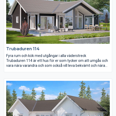
föräldrasovrummet är utrustat med en lyxig
skjutdörrsgarderob som standard.
Trubaduren 114
Fyra rum och kök med utgångar i alla väderstreck
Trubaduren 114 är ett hus för er som tycker om att umgås och
vara nära varandra och som också vill leva bekvämt och nära
naturen. I Trubaduren 114 ligger de tre sovrummen centralt
placerade med vardagsrummet som den yttersta mitt- och
träffpunkten. Ryggåstaket, burspråket, de generösa fönstren
och de sex utgångsmöjligheterna i alla fyra väderstrecken får
huset att andas. Det utskjutande taket över uteplatsen utgör
ett bra väderskydd och mjukar upp övergången från inne till
ute.