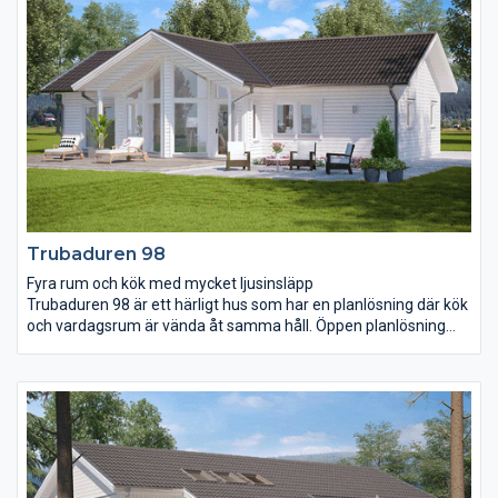
anslutning till barnens sovrum finns ett eget litet wc medan det
större badrummet ligger i anslutning till föräldrarnas sovrum.
Trubaduren 98
Fyra rum och kök med mycket ljusinsläpp
Trubaduren 98 är ett härligt hus som har en planlösning där kök
och vardagsrum är vända åt samma håll. Öppen planlösning
med ett vardagsrum där ryggåstak och ljusinsläpp är utöver det
vanliga. Tre fina sovrum där föräldrasovrummet har fått ett
eget praktiskt badrum och en klädkammare. Genom
fönsterdörren i vardagsrummet tar du dig enkelt ut på
uteplatsen som vi har försett med ett praktiskt tak som
skyddar mot både väder och vind. Allt på mindre än 100 m².
Mycket hus på liten yta.