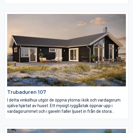
Planlösningen är indelad i fyra rymliga rum plus ett kök med
stor matplats, detta på endast 106 m². Det är vad vi kallar väl
utnyttjade ytor. Kök och samvaroytor är vända mot entrésidan
och huset har dessutom bad, wc och en separat klädvård.
Genom vardagsrummet och ut över den taktäckta uteplatsen
löper ett ryggåstak som ger en härlig rymdkänsla i de centrala
delarna av huset.
Trubaduren 107
I detta vinkelhus utgör de öppna ytorna i kök och vardagsrum
själva hjärtat av huset. Ett mysigt ryggåstak öppnar upp i
vardagsrummet och i gaveln faller ljuset in från de stora
glasytorna. Vid det rymliga köket finns också två sovrum
praktisk placerade i dess anslutning. I vinkeln ligger det stora
sovrummet lite separerat från övriga huset, här i vinkeln finner