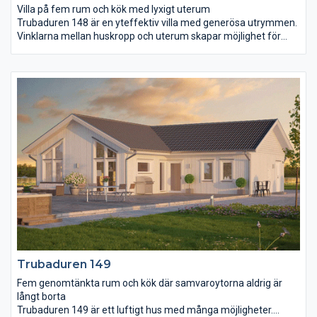
Villa på fem rum och kök med lyxigt uterum
Trubaduren 148 är en yteffektiv villa med generösa utrymmen.
Vinklarna mellan huskropp och uterum skapar möjlighet för
vind- och insynsskyddade uteplatser. Många bygger till uterum
efter några år, här har vi förekommit det behovet. Från entrén
möts du av ett stort vardagsrum i förlängningen av köket.
Dessa binds ihop med det volymskapande ryggåstaket. Master
bedroom har eget badrum och klädkammare vilket ytterligare
skapar en känsla av lyx. De två mindre sovrummen har också
en praktisk närhet till eget wc.
Trubaduren 149
Fem genomtänkta rum och kök där samvaroytorna aldrig är
långt borta
Trubaduren 149 är ett luftigt hus med många möjligheter.