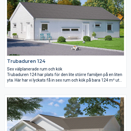
sig direkt in i huset, via rummet för klädvård. I den här delen av
huset finns två sovrum, WC och ett allrum.
Trubaduren 124
Sex välplanerade rum och kök
Trubaduren 124 har plats för den lite större familjen på en liten
yta. Här har vi lyckats få in sex rum och kök på bara 124 m² utan
att det känns trångt. Vardagsrum och kök är kombinerat i en
gemensam öppen yta. Ryggåstak och stora fönsterpartier ger
tillsammans rummet mycket ljus och rymd. I Trubaduren 124
har barnen en helt egen avdelning att rå om med eget allrum,
badrum och klädkammare. I andra änden av huset har
föräldrarna sitt stora sovrum med bra förvaringsmöjligheter
och tillhörande wc.