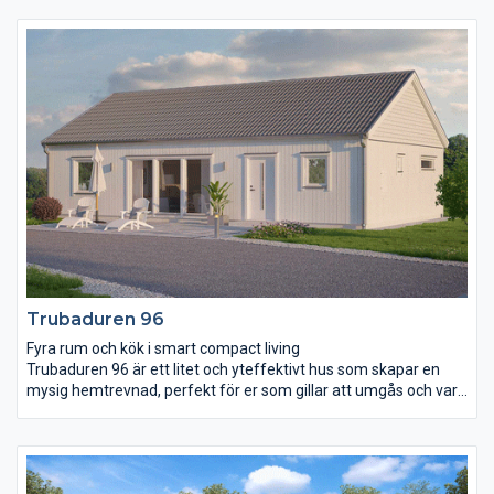
Vardagsrummet och köket delas på ett naturligt sätt upp av kyl
och frys som också bildar en användbar vägg att till exempel
placera braskaminen eller tv- och mediecenter på.
Vardagsrummet kännetecknas av det höga snedtaket och de
höga taklinjeformade fönstren. Tre rymliga sovrum ligger
samlade i ena delen av huset och det större av dem har en
egen utgång till trädgården.
Trubaduren 96
Fyra rum och kök i smart compact living
Trubaduren 96 är ett litet och yteffektivt hus som skapar en
mysig hemtrevnad, perfekt för er som gillar att umgås och vara
nära varandra. Öppen planlösning med ett kombinerat
vardagsrum och kök där ryggåstak och ljusinsläpp från båda
sidor av huset skapar en härlig atmosfär. Sovrummen ligger väl
avskilda för att ge möjlighet till ostörd återhämtning. I