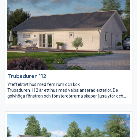
du också en separat klädvård och wc med dusch.
Trubaduren 112
Yteffektivt hus med fem rum och kök
Trubaduren 112 är ett hus med välbalanserad exteriör. De
golvhöga fönstren och fönsterdörrarna skapar ljusa ytor och
gör att du kan ha uteplatser i flera väderstreck. Vardagsrum
och kök har en gemensam yta som på ett naturligt sätt delas
upp av kyl och frys som också bildar en användbar vägg att till
exempel placera braskaminen mot. I anslutning till
vardagsrummet finns ett separat allrum som är perfekt att
utnyttja när man behöver dra sig undan från kökets stök och
bök. Trubaduren 112 har även tre fina sovrum där