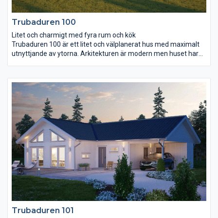
Trubaduren 100
Litet och charmigt med fyra rum och kök
Trubaduren 100 är ett litet och välplanerat hus med maximalt
utnyttjande av ytorna. Arkitekturen är modern men huset har
samtidigt en charmig och mysig känsla, perfekt för er som gillar
att umgås och vara nära varandra. Kök och vardagsrum ligger
mot trädgårdssidan och spetsfönstret som går ända upp till det
öppna snedtaket skapar rikligt med ljus. Rundgångsmöjligheten
mellan hall, kök och vardagsrum ger huset ytterligare en
dimension. Tre sovrum, wc, badrum och ett rum för klädvård
med groventré gör huset praktiskt och funktionellt.
Trubaduren 101