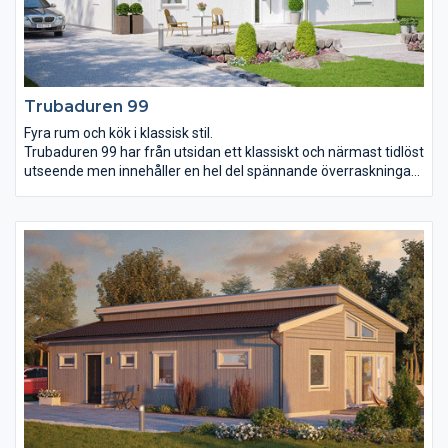
Trubaduren 99
Fyra rum och kök i klassisk stil.
Trubaduren 99 har från utsidan ett klassiskt och närmast tidlöst
utseende men innehåller en hel del spännande överraskningar
inuti. De blott 99 m² ger rum åt två större och ett mindre
sovrum, wc, badrum, klädvård samt ett kombinerat kök och
vardagsrum. Mycket innehåll på liten yta passar till exempel dig
som inte vill ha onödiga kvadratmetrar att städa och hålla efter.
Köket och vardagsrummet är öppet upp till taknock och får
därmed extra luft och rymd.