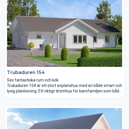
att umgås och trivas på. Härifrån har ni ett stort helglasat
skjutparti som tar er ut till den vindskyddade uteplatsen.Köket
är centralt placerat och dess klassiska form med tillhörande
köksö gör det extra arbetsvänligt och yteffektivt.
Föräldrasovrummet har försetts med eget badrum och walk-in
closet.
Trubaduren 154
Sex fantastiska rum och kök
Trubaduren 154 är ett stort enplanshus med en både smart och
lyxig planlösning. Ett riktigt drömhus för barnfamiljen som både
vill umgås och få tid för sig själva. Entrén ligger under tak och
innanför öppnar en yta på hela 65 m² upp sig bestående av hall,
kök och vardagsrum. Ovanför skapar det öppna ryggåstaket ett
ytterligare djup. Det stora sovrummet är ett riktigt ”master
bedroom”. Här finns nämligen ett tillhörande badrum med
möjlighet till jacuzzi och en stor klädkammare på 3,9 m². I en