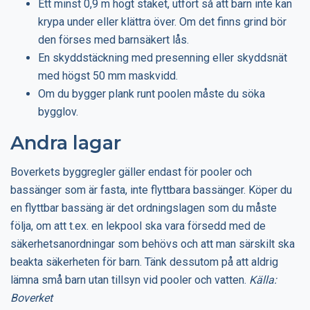
Ett minst 0,9 m högt staket, utfört så att barn inte kan
krypa under eller klättra över. Om det finns grind bör
den förses med barnsäkert lås.
En skyddstäckning med presenning eller skyddsnät
med högst 50 mm maskvidd.
Om du bygger plank runt poolen måste du söka
bygglov.
Andra lagar
Boverkets byggregler gäller endast för pooler och
bassänger som är fasta, inte flyttbara bassänger. Köper du
en flyttbar bassäng är det ordningslagen som du måste
följa, om att t.ex. en lekpool ska vara försedd med de
säkerhetsanordningar som behövs och att man särskilt ska
beakta säkerheten för barn. Tänk dessutom på att aldrig
lämna små barn utan tillsyn vid pooler och vatten.
Källa:
Boverket