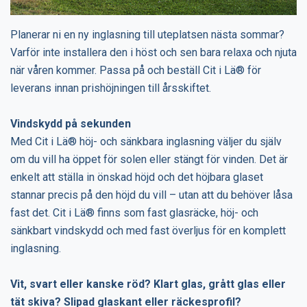
Planerar ni en ny inglasning till uteplatsen nästa sommar?
Varför inte installera den i höst och sen bara relaxa och njuta
när våren kommer. Passa på och beställ Cit i Lä® för
leverans innan prishöjningen till årsskiftet.
Vindskydd på sekunden
Med Cit i Lä® höj- och sänkbara inglasning väljer du själv
om du vill ha öppet för solen eller stängt för vinden. Det är
enkelt att ställa in önskad höjd och det höjbara glaset
stannar precis på den höjd du vill – utan att du behöver låsa
fast det. Cit i Lä® finns som fast glasräcke, höj- och
sänkbart vindskydd och med fast överljus för en komplett
inglasning.
Vit, svart eller kanske röd? Klart glas, grått glas eller
tät skiva? Slipad glaskant eller räckesprofil?