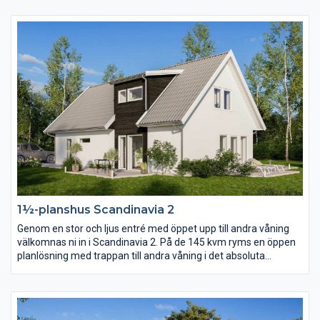
tomt där man vill matcha matplats, kök och vardagsrum med
den finaste delen av trädgården eller utsikten.
1½-planshus Scandinavia 2
Genom en stor och ljus entré med öppet upp till andra våning
välkomnas ni in i Scandinavia 2. På de 145 kvm ryms en öppen
planlösning med trappan till andra våning i det absoluta
centrumet. På andra våning finns förutom tre sovrum och
allrum ett stort härligt badrum i burspråket.