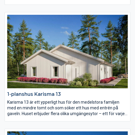
självt inte ut. Karisma 12 är därmed fritt för er att prägla precis
enligt er egen stil vilket gör att varje hus blir unikt. Njut av en
härlig uteplats i vinkel, en separat barnavdelning och alla
bekvämligheter inom nära räckhåll.
1-planshus Karisma 13
Karisma 13 är ett ypperligt hus för den medelstora familjen
med en mindre tomt och som söker ett hus med entrén på
gaveln. Huset erbjuder flera olika umgängesytor – ett för varje
familjetillfälle. Vardagsrummet är rejält och delvis avskilt från
det rymliga köket. Föräldrasovrummet har eget badrum och i
barndelen av huset finns både allrum och wc.