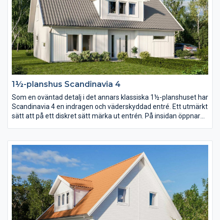
1½-planshus Scandinavia 4
Som en oväntad detalj i det annars klassiska 1½-planshuset har
Scandinavia 4 en indragen och väderskyddad entré. Ett utmärkt
sätt att på ett diskret sätt märka ut entrén. På insidan öppnar
en stor entréhall upp sig och med trappan som axel vrider sig
planlösningen runt huset i en dynamisk cirkel.
Föräldrasovrummet placerar ni lika gärna på bottenvåningen
som en trappa upp.