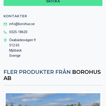
SKICKA
KONTAKTER
info@borohus.se
0325-18620
Öxabäcksvägen 9
512 65
Mjöbäck
Sverige
FLER PRODUKTER FRÅN
BOROHUS
AB