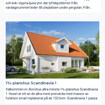
och kök i öppna ljusa ytor där lyftskjutdörren från
vardagsrummet leder till uteplatsen under pergolan. Från
köksön, där matlagningen sker, har du härlig kontakt med
övriga huset. Från köket har du också praktisk närhet till
klädvården, en klädvård i generös storlek. Separerat från
gemensamhetsytorna ligger sovrummen och allrum.
1½-planshus Scandinavia 1
Välkommen in i Borohus allra minsta 1½-planshus Scandinavia
1. Huset är ett av de allra mest prisvärda med massor av
funktion smart inplanerat på de 132 kvm. Scandinavia 1 passar
en långsmal tomt där kortsidan ligger mot gatan alternativt en