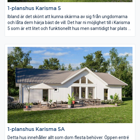
1-planshus Karisma 5
Ibland är det skönt att kunna skärma av sig från ungdomarna
och låta dem härja bäst de vill. Det har ni möjlighet till i Karisma
5 som är ett litet och funktionellt hus men samtidigt har plats åt
två vardagsrum och två sovrumsavdelningar. Karisma 5 passar
perfekt för er som vill få ut maximal yta på en avlång tomt.
1-planshus Karisma 5A
Detta hus innehåller allt som dom flesta behöver. Öppen entré