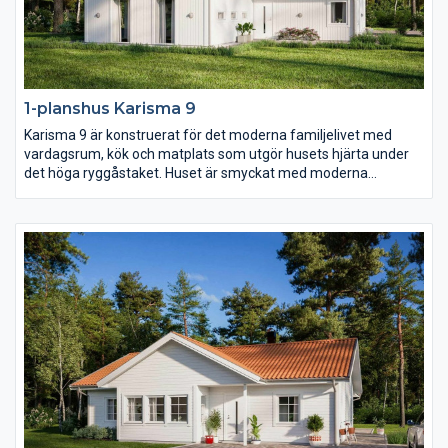
1-planshus Karisma 9
Karisma 9 är konstruerat för det moderna familjelivet med
vardagsrum, kök och matplats som utgör husets hjärta under
det höga ryggåstaket. Huset är smyckat med moderna
fönsterval som följer arkitekturen och en inbjudande entré
placerad centralt i husets mitt.