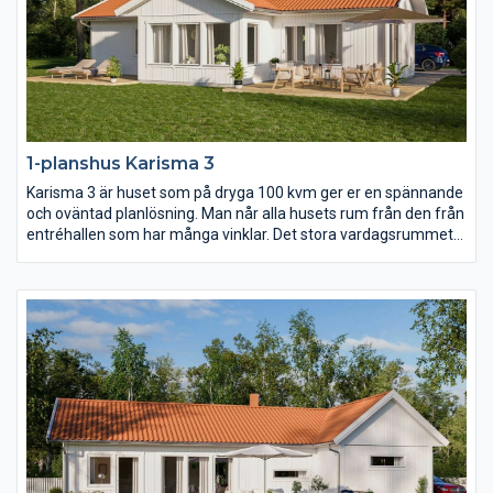
1-planshus Karisma 3
Karisma 3 är huset som på dryga 100 kvm ger er en spännande
och oväntad planlösning. Man når alla husets rum från den från
entréhallen som har många vinklar. Det stora vardagsrummet
har ryggåstak vilket bidrar till rymden i huset. Karisma 3 är
huset för er som vill lägga fokus på kök och vardagsrum men
samtidigt inte kompromissa för mycket med sovrum och
badrum.