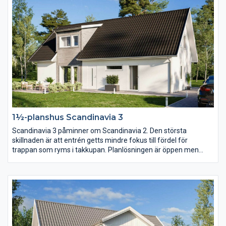
1½-planshus Scandinavia 3
Scandinavia 3 påminner om Scandinavia 2. Den största
skillnaden är att entrén getts mindre fokus till fördel för
trappan som ryms i takkupan. Planlösningen är öppen men
köket har här placerats mot baksidan och vardagsrummet mot
entrésidan. En trappa upp har klädkammaren blivit nära dubbelt
så stor.