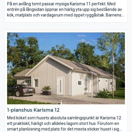
På en avlång tomt passar mysiga Karisma 11 perfekt. Med
entrén på långsidan öppnar en härlig yta upp sig bestående av
kök, matplats och vardagsrum med öppet ryggåstak. Barnens
sovrum, allrum och badrum ligger härligt avskilt från husets
övriga rum och vardagsrummet med eget badrum likaså.
Karisma 11 ger er mycket funktion och hemtrevnad på en lite
mindre yta.
1-planshus Karisma 12
Med köket som husets absoluta samlingspunkt är Karisma 12
ett praktiskt, härligt och alldeles lagom stort hus. Förutom en
smart planlösning med plats för det mesta sticker huset i sig