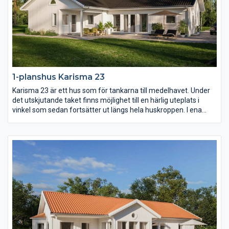
1-planshus Karisma 23
Karisma 23 är ett hus som för tankarna till medelhavet. Under
det utskjutande taket finns möjlighet till en härlig uteplats i
vinkel som sedan fortsätter ut längs hela huskroppen. I ena
vinkeln finns familjens privata rum med möjlighet till hela fyra
sovrum. I den andra vinkeln sträcker sig ett högt och öppet
ryggåstak över vardagsrum, matplats och kök.