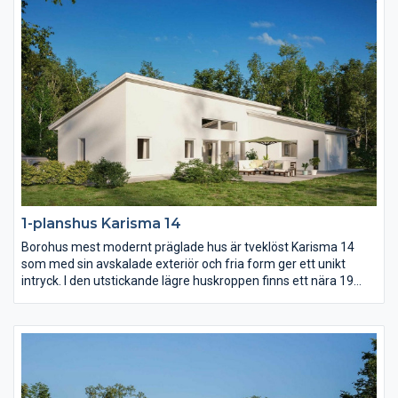
1-planshus Karisma 14
Borohus mest modernt präglade hus är tveklöst Karisma 14
som med sin avskalade exteriör och fria form ger ett unikt
intryck. I den utstickande lägre huskroppen finns ett nära 19
kvm stort master bedroom med eget badrum och om ni vill
egen terrassdörr. Kök och vardagsrum utmärks av ljus och rymd
som en effekt av det höga snedtaket.