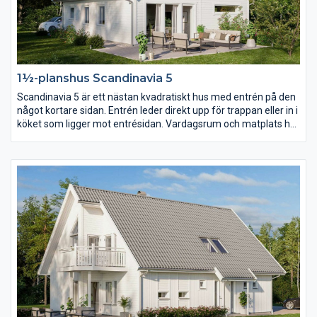
1½-planshus Scandinavia 5
Scandinavia 5 är ett nästan kvadratiskt hus med entrén på den
något kortare sidan. Entrén leder direkt upp för trappan eller in i
köket som ligger mot entrésidan. Vardagsrum och matplats har
en öppen planlösning som dock går att dela av om ni hellre vill
det. På övervåningen ger den stora takkupan utrymme för ett
väl tilltaget allrum för hela familjen.