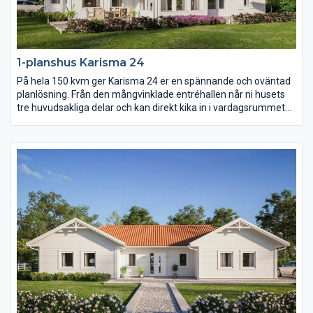
1-planshus Karisma 24
På hela 150 kvm ger Karisma 24 er en spännande och oväntad
planlösning. Från den mångvinklade entréhallen når ni husets
tre huvudsakliga delar och kan direkt kika in i vardagsrummet
med öppet ryggåstak. Karisma 24 består av en stor
umgängesdel med burspråk och kökshalvö i köket, en avskild
barn- och ungdomsdel med eget allrum samt en vuxendel med
stort badrum och arbetsrum. Karisma 24 har helt enkelt extra
allt.