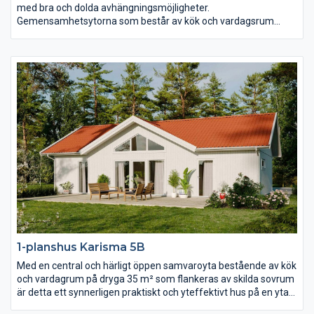
med bra och dolda avhängningsmöjligheter.
Gemensamhetsytorna som består av kök och vardagsrum
präglas av öppenhet, ljus och rymd. Där är det nästan fyra
meter till nock som dessutom är genomlyst av spetsfönster
från gavelspetsarna i båda ändar. Det separerade
föräldrasovrummet har lyxigt fått ett eget badrum och i andra
ändan av huset hittar du ytterligare två sovrum, allrum och wc.
1-planshus Karisma 5B
Med en central och härligt öppen samvaroyta bestående av kök
och vardagrum på dryga 35 m² som flankeras av skilda sovrum
är detta ett synnerligen praktiskt och yteffektivt hus på en yta
av ca 90 m². Vardagsrummet präglas av ljus och volym tack