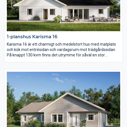
1-planshus Karisma 16
Karisma 16 är ett charmigt och medelstort hus med matplats
och kök mot entrésidan och vardagsrum mot trädgårdssidan.
På knappt 130 kvm finns det utrymme för såväl en stor
umgängesdel som en avskild del med sovrum samt allrum.
Över vardagsrum, kök och matplats reser sig ett högt
ryggåstak.