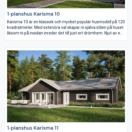
1-planshus Karisma 10
Karisma 10 är en klassisk och mycket populär husmodell på 120
kvadratmeter. Med exteriöra val skapar ni själva stilen på huset
liksom ni på insidan inreder det till just ert drömhem. Njut av en
uteplats i den vindskyddade vinkeln på baksidan av huset och
av det rymliga föräldrasovrummets avskilda placering längst
bort från gatan.
1-planshus Karisma 11