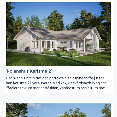
fån carport eller garage.
1-planshus Karisma 21
Har ni ännu inte hittat den perfekta planlösningen för just er
kan Karisma 21 vara svaret. Med kök, klädvårdsavdelning och
föräldrasovrum mot entrésidan, vardagsrum och allrum mot
trädgården samt husets alla sovrum i ett och samma
väderstreck skapas en unik planlösning. Barn- och
ungdomssovrummen har dessutom ett eget gemensamt
badrum samt allrum.