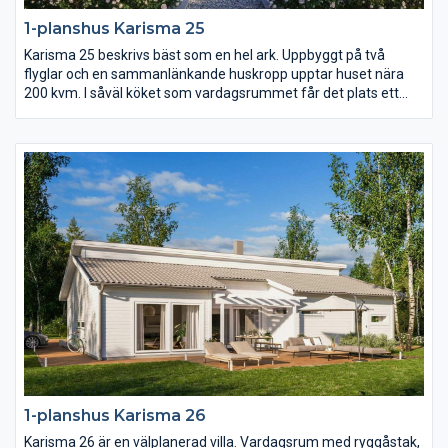
1-planshus Karisma 25
Karisma 25 beskrivs bäst som en hel ark. Uppbyggt på två
flyglar och en sammanlänkande huskropp upptar huset nära
200 kvm. I såväl köket som vardagsrummet får det plats ett
långt långbord och i hela huset finns det gott om utrymme.
Karisma 25 har sammanlagt fem sovrum varav det största är
på hela 23 kvm med utgång till den öppna innergården på
trädgårdssidan.
1-planshus Karisma 26
Karisma 26 är en välplanerad villa. Vardagsrum med ryggåstak,