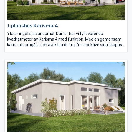
1-planshus Karisma 4
Yta är inget självändamål. Därför har vi fyllt varenda
kvadratmeter av Karisma 4 med funktion. Med en gemensam
kärna att umgås i och avskilda delar på respektive sida skapas
ett hem i harmoni. Och genom smarta lösningar och fullt
utnyttjande av ytan blir vardagen i Karisma 4 roligare, enklare
och mer kostnadseffektiv.