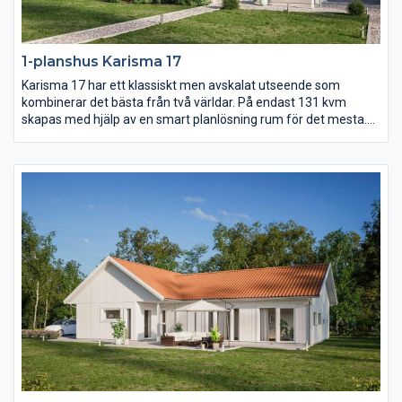
1-planshus Karisma 17
Karisma 17 har ett klassiskt men avskalat utseende som
kombinerar det bästa från två världar. På endast 131 kvm
skapas med hjälp av en smart planlösning rum för det mesta.
Vardagsrummet ligger under det öppna ryggåstaket och är
delvis sammanlänkat med kök och matplats. Dessutom finns
det hela fyra sovrum samt ett allrum.