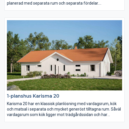
planerad med separata rum och separata fördelar.
Föräldrasovrummet ligger avskilt med ett stort badrum och två
(!) klädkammare samt terrassdörr. I samma vinkel men genom
en egen passage ligger de två barn- och ungdomssovrummen
med eget allrum.
1-planshus Karisma 20
Karisma 20 har en klassisk planlösning med vardagsrum, kök
och matsal i separata och mycket generöst tilltagna rum. Såväl
vardagsrum som kök ligger mot trädgårdssidan och har
terrassdörrar ut mot baksidan. Klädvårdsavdelningen är
placerad för att fungera som groventré och direktpassage in