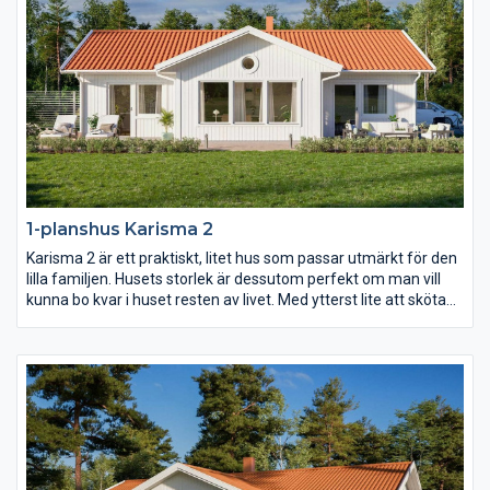
1-planshus Karisma 2
Karisma 2 är ett praktiskt, litet hus som passar utmärkt för den
lilla familjen. Husets storlek är dessutom perfekt om man vill
kunna bo kvar i huset resten av livet. Med ytterst lite att sköta
om och städa och med allting nära tillhands är det här ett
bekvämt och långsiktigt boende, fyllt av livskvalitet. Ytorna i
varje rum är generöst tilltagna och det finns stora möjligheter
att anpassa inredningen efter just era behov.