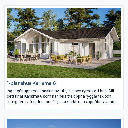
vare det höga ryggåstaket och härligt ljusinsläpp.
1-planshus Karisma 6
Inget går upp mot känslan av luft, ljus och rymd i ett hus. Allt
detta har Karisma 6 som har hela tre öppna ryggåstak och
mängder av fönster som följer arkitekturens uppåtsträvande
rörelse. Vill ni ha kontakt med både fram- och baksidan av
huset från kök och vardagsrum så är detta huset för er.