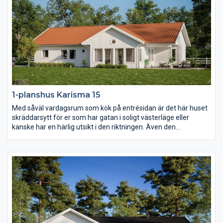
1-planshus Karisma 15
Med såväl vardagsrum som kök på entrésidan är det här huset
skräddarsytt för er som har gatan i soligt västerläge eller
kanske har en härlig utsikt i den riktningen. Även den
väderskyddade och ombonade uteplatsen under tak ligger mot
entrésidan och också föräldrasovrummet har ett fönster åt det
hållet. I övrigt har Karisma 15 en härlig öppen och ljusberikande
planlösning.