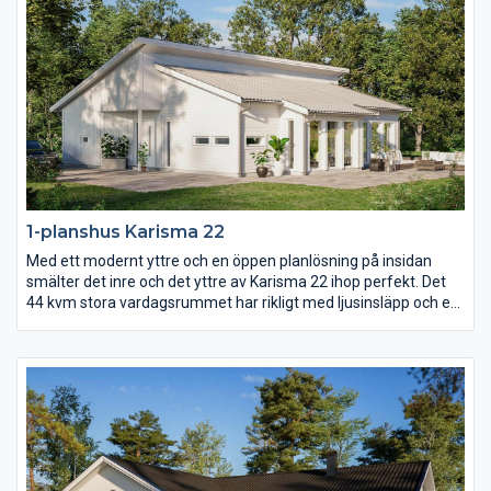
1-planshus Karisma 22
Med ett modernt yttre och en öppen planlösning på insidan
smälter det inre och det yttre av Karisma 22 ihop perfekt. Det
44 kvm stora vardagsrummet har rikligt med ljusinsläpp och ett
härligt öppet ryggåstak som sträcker sig genom hela rummet.
Med entrén på gaveln och mängder av fönsterpartier längs ena
långsidan är Karisma 22 ritat för er med vacker utsikt över skog
och mark, vattendrag eller varför inte en fantastiskt mysig
trädgård?