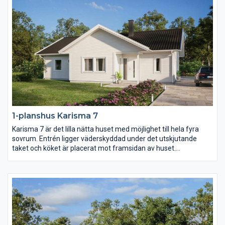
1-planshus Karisma 7
Karisma 7 är det lilla nätta huset med möjlighet till hela fyra
sovrum. Entrén ligger väderskyddad under det utskjutande
taket och köket är placerat mot framsidan av huset.
Klädvårdsavdelningens placering gör det dessutom enkelt att
komplettera huset med garage eller carport med väderskyddad
passage in till huset.