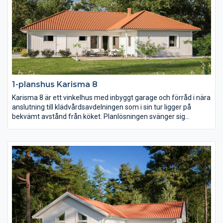
1-planshus Karisma 8
Karisma 8 är ett vinkelhus med inbyggt garage och förråd i nära
anslutning till klädvårdsavdelningen som i sin tur ligger på
bekvämt avstånd från köket. Planlösningen svänger sig
därefter fram från köket genom matplatsen med en möjlig
bardisk, den rymliga entrén och slutligen vardagsrummet
placerat mot trädgårdssidan. I husets vinkel placeras med
fördel en härlig uteplats i lä.