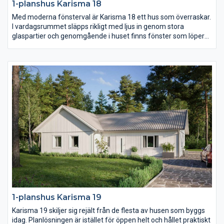
1-planshus Karisma 18
Med moderna fönsterval är Karisma 18 ett hus som överraskar.
I vardagsrummet släpps rikligt med ljus in genom stora
glaspartier och genomgående i huset finns fönster som löper
ända ner till golvet och på så sätt knyter ihop utsidan med
insidan. Köket är stort och praktiskt och föräldrasovrummet ett
riktigt lyxigt master bedroom.
1-planshus Karisma 19
Karisma 19 skiljer sig rejält från de flesta av husen som byggs
idag. Planlösningen är istället för öppen helt och hållet praktiskt