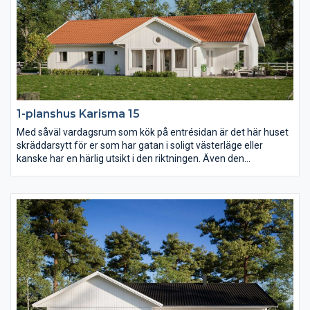
1-planshus Karisma 15
Med såväl vardagsrum som kök på entrésidan är det här huset
skräddarsytt för er som har gatan i soligt västerläge eller
kanske har en härlig utsikt i den riktningen. Även den
väderskyddade och ombonade uteplatsen under tak ligger mot
entrésidan och också föräldrasovrummet har ett fönster åt det
hållet. I övrigt har Karisma 15 en härlig öppen och ljusberikande
planlösning.