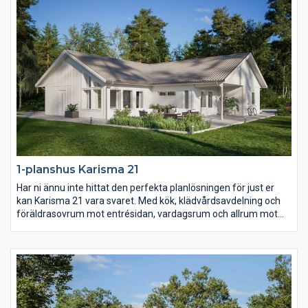
1-planshus Karisma 21
Har ni ännu inte hittat den perfekta planlösningen för just er
kan Karisma 21 vara svaret. Med kök, klädvårdsavdelning och
föräldrasovrum mot entrésidan, vardagsrum och allrum mot
trädgården samt husets alla sovrum i ett och samma
väderstreck skapas en unik planlösning. Barn- och
ungdomssovrummen har dessutom ett eget gemensamt
badrum samt allrum.