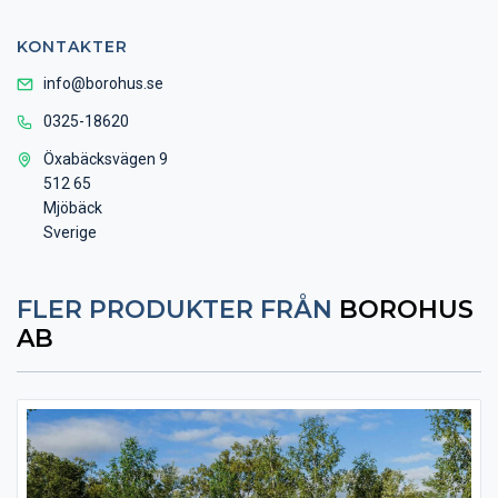
KONTAKTER
info@borohus.se
0325-18620
Öxabäcksvägen 9
512 65
Mjöbäck
Sverige
FLER PRODUKTER FRÅN
BOROHUS
AB