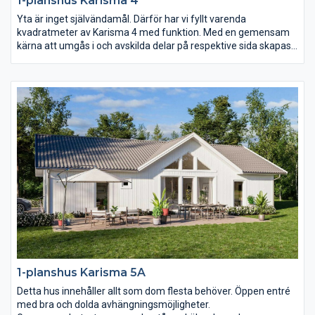
1-planshus Karisma 4
Yta är inget självändamål. Därför har vi fyllt varenda
kvadratmeter av Karisma 4 med funktion. Med en gemensam
kärna att umgås i och avskilda delar på respektive sida skapas
ett hem i harmoni. Och genom smarta lösningar och fullt
utnyttjande av ytan blir vardagen i Karisma 4 roligare, enklare
och mer kostnadseffektiv.
1-planshus Karisma 5A
Detta hus innehåller allt som dom flesta behöver. Öppen entré
med bra och dolda avhängningsmöjligheter.