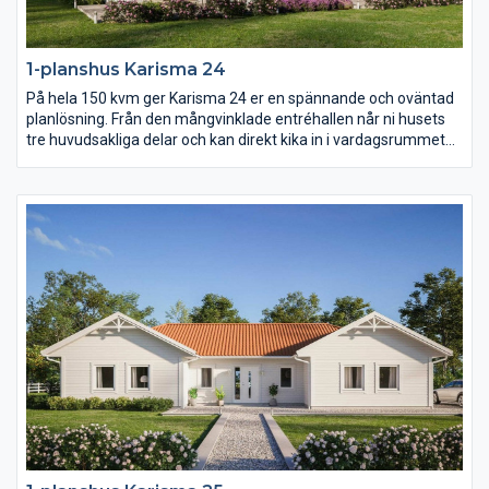
1-planshus Karisma 24
På hela 150 kvm ger Karisma 24 er en spännande och oväntad
planlösning. Från den mångvinklade entréhallen når ni husets
tre huvudsakliga delar och kan direkt kika in i vardagsrummet
med öppet ryggåstak. Karisma 24 består av en stor
umgängesdel med burspråk och kökshalvö i köket, en avskild
barn- och ungdomsdel med eget allrum samt en vuxendel med
stort badrum och arbetsrum. Karisma 24 har helt enkelt extra
allt.