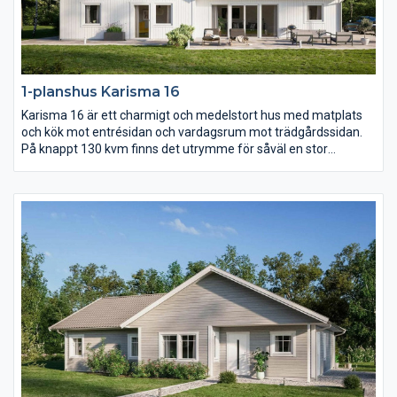
1-planshus Karisma 16
Karisma 16 är ett charmigt och medelstort hus med matplats
och kök mot entrésidan och vardagsrum mot trädgårdssidan.
På knappt 130 kvm finns det utrymme för såväl en stor
umgängesdel som en avskild del med sovrum samt allrum.
Över vardagsrum, kök och matplats reser sig ett högt
ryggåstak.