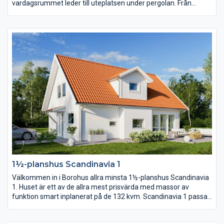
vardagsrummet leder till uteplatsen under pergolan. Från
köksön, där matlagningen sker, har du härlig kontakt med
övriga huset. Från köket har du också praktisk närhet till
klädvården, en klädvård i generös storlek. Separerat från
gemensamhetsytorna ligger sovrummen och allrum.
1½-planshus Scandinavia 1
Välkommen in i Borohus allra minsta 1½-planshus Scandinavia
1. Huset är ett av de allra mest prisvärda med massor av
funktion smart inplanerat på de 132 kvm. Scandinavia 1 passar
en långsmal tomt där kortsidan ligger mot gatan alternativt en
tomt där man vill matcha matplats, kök och vardagsrum med