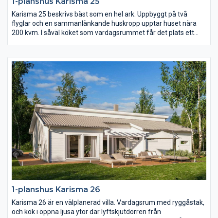
1-planshus Karisma 25
Karisma 25 beskrivs bäst som en hel ark. Uppbyggt på två
flyglar och en sammanlänkande huskropp upptar huset nära
200 kvm. I såväl köket som vardagsrummet får det plats ett
långt långbord och i hela huset finns det gott om utrymme.
Karisma 25 har sammanlagt fem sovrum varav det största är
på hela 23 kvm med utgång till den öppna innergården på
trädgårdssidan.
1-planshus Karisma 26
Karisma 26 är en välplanerad villa. Vardagsrum med ryggåstak,
och kök i öppna ljusa ytor där lyftskjutdörren från