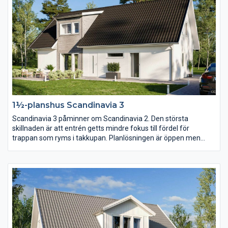
1½-planshus Scandinavia 3
Scandinavia 3 påminner om Scandinavia 2. Den största
skillnaden är att entrén getts mindre fokus till fördel för
trappan som ryms i takkupan. Planlösningen är öppen men
köket har här placerats mot baksidan och vardagsrummet mot
entrésidan. En trappa upp har klädkammaren blivit nära dubbelt
så stor.