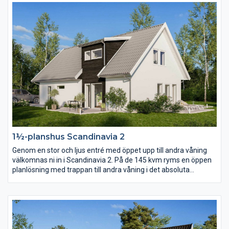
den finaste delen av trädgården eller utsikten.
1½-planshus Scandinavia 2
Genom en stor och ljus entré med öppet upp till andra våning
välkomnas ni in i Scandinavia 2. På de 145 kvm ryms en öppen
planlösning med trappan till andra våning i det absoluta
centrumet. På andra våning finns förutom tre sovrum och
allrum ett stort härligt badrum i burspråket.