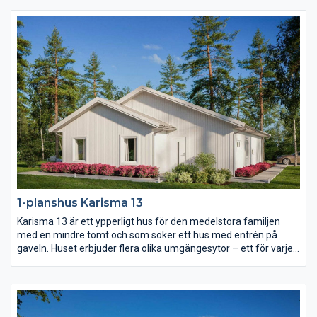
enligt er egen stil vilket gör att varje hus blir unikt. Njut av en
härlig uteplats i vinkel, en separat barnavdelning och alla
bekvämligheter inom nära räckhåll.
1-planshus Karisma 13
Karisma 13 är ett ypperligt hus för den medelstora familjen
med en mindre tomt och som söker ett hus med entrén på
gaveln. Huset erbjuder flera olika umgängesytor – ett för varje
familjetillfälle. Vardagsrummet är rejält och delvis avskilt från
det rymliga köket. Föräldrasovrummet har eget badrum och i
barndelen av huset finns både allrum och wc.