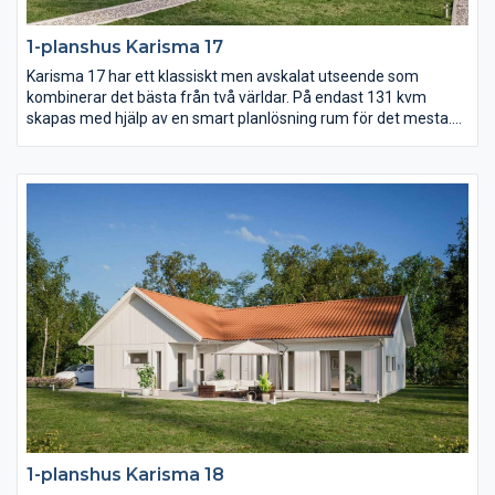
1-planshus Karisma 17
Karisma 17 har ett klassiskt men avskalat utseende som
kombinerar det bästa från två världar. På endast 131 kvm
skapas med hjälp av en smart planlösning rum för det mesta.
Vardagsrummet ligger under det öppna ryggåstaket och är
delvis sammanlänkat med kök och matplats. Dessutom finns
det hela fyra sovrum samt ett allrum.
1-planshus Karisma 18