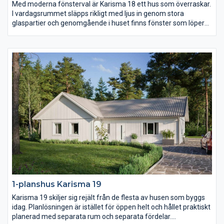
Med moderna fönsterval är Karisma 18 ett hus som överraskar.
I vardagsrummet släpps rikligt med ljus in genom stora
glaspartier och genomgående i huset finns fönster som löper
ända ner till golvet och på så sätt knyter ihop utsidan med
insidan. Köket är stort och praktiskt och föräldrasovrummet ett
riktigt lyxigt master bedroom.
1-planshus Karisma 19
Karisma 19 skiljer sig rejält från de flesta av husen som byggs
idag. Planlösningen är istället för öppen helt och hållet praktiskt
planerad med separata rum och separata fördelar.