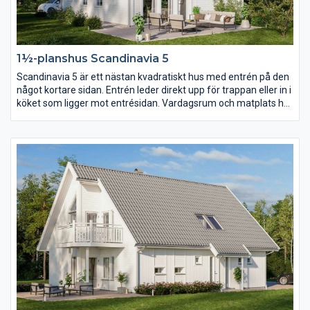
1½-planshus Scandinavia 5
Scandinavia 5 är ett nästan kvadratiskt hus med entrén på den
något kortare sidan. Entrén leder direkt upp för trappan eller in i
köket som ligger mot entrésidan. Vardagsrum och matplats har
en öppen planlösning som dock går att dela av om ni hellre vill
det. På övervåningen ger den stora takkupan utrymme för ett
väl tilltaget allrum för hela familjen.