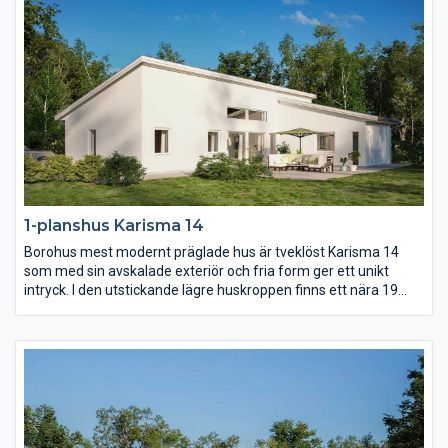
1-planshus Karisma 14
Borohus mest modernt präglade hus är tveklöst Karisma 14
som med sin avskalade exteriör och fria form ger ett unikt
intryck. I den utstickande lägre huskroppen finns ett nära 19
kvm stort master bedroom med eget badrum och om ni vill
egen terrassdörr. Kök och vardagsrum utmärks av ljus och rymd
som en effekt av det höga snedtaket.