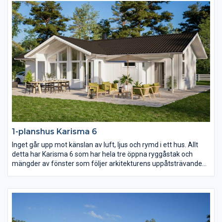
1-planshus Karisma 6
Inget går upp mot känslan av luft, ljus och rymd i ett hus. Allt
detta har Karisma 6 som har hela tre öppna ryggåstak och
mängder av fönster som följer arkitekturens uppåtsträvande
rörelse. Vill ni ha kontakt med både fram- och baksidan av
huset från kök och vardagsrum så är detta huset för er.