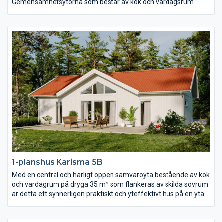
Gemensamhetsytorna som består av kök och vardagsrum
präglas av öppenhet, ljus och rymd. Där är det nästan fyra
meter till nock som dessutom är genomlyst av spetsfönster
från gavelspetsarna i båda ändar. Det separerade
föräldrasovrummet har lyxigt fått ett eget badrum och i andra
ändan av huset hittar du ytterligare två sovrum, allrum och wc.
1-planshus Karisma 5B
Med en central och härligt öppen samvaroyta bestående av kök
och vardagrum på dryga 35 m² som flankeras av skilda sovrum
är detta ett synnerligen praktiskt och yteffektivt hus på en yta
av ca 90 m². Vardagsrummet präglas av ljus och volym tack
vare det höga ryggåstaket och härligt ljusinsläpp.