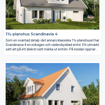
1½-planshus Scandinavia 4
Som en oväntad detalj i det annars klassiska 1½-planshuset har
Scandinavia 4 en indragen och väderskyddad entré. Ett utmärkt
sätt att på ett diskret sätt märka ut entrén. På insidan öppnar
en stor entréhall upp sig och med trappan som axel vrider sig
planlösningen runt huset i en dynamisk cirkel.
Föräldrasovrummet placerar ni lika gärna på bottenvåningen
som en trappa upp.