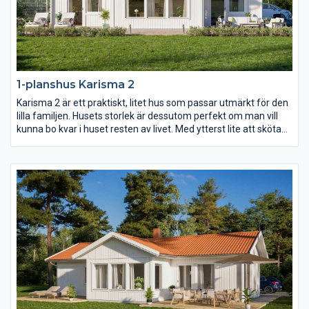
1-planshus Karisma 2
Karisma 2 är ett praktiskt, litet hus som passar utmärkt för den
lilla familjen. Husets storlek är dessutom perfekt om man vill
kunna bo kvar i huset resten av livet. Med ytterst lite att sköta
om och städa och med allting nära tillhands är det här ett
bekvämt och långsiktigt boende, fyllt av livskvalitet. Ytorna i
varje rum är generöst tilltagna och det finns stora möjligheter
att anpassa inredningen efter just era behov.