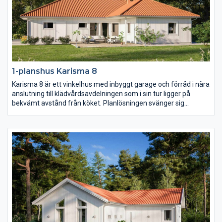
1-planshus Karisma 8
Karisma 8 är ett vinkelhus med inbyggt garage och förråd i nära
anslutning till klädvårdsavdelningen som i sin tur ligger på
bekvämt avstånd från köket. Planlösningen svänger sig
därefter fram från köket genom matplatsen med en möjlig
bardisk, den rymliga entrén och slutligen vardagsrummet
placerat mot trädgårdssidan. I husets vinkel placeras med
fördel en härlig uteplats i lä.