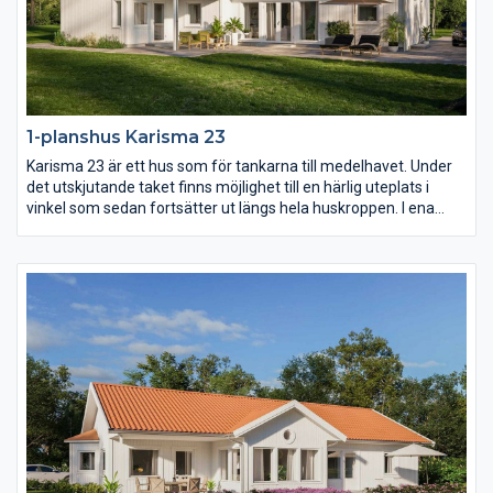
1-planshus Karisma 23
Karisma 23 är ett hus som för tankarna till medelhavet. Under
det utskjutande taket finns möjlighet till en härlig uteplats i
vinkel som sedan fortsätter ut längs hela huskroppen. I ena
vinkeln finns familjens privata rum med möjlighet till hela fyra
sovrum. I den andra vinkeln sträcker sig ett högt och öppet
ryggåstak över vardagsrum, matplats och kök.