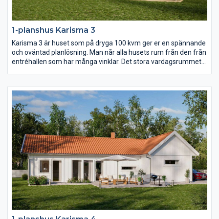
1-planshus Karisma 3
Karisma 3 är huset som på dryga 100 kvm ger er en spännande
och oväntad planlösning. Man når alla husets rum från den från
entréhallen som har många vinklar. Det stora vardagsrummet
har ryggåstak vilket bidrar till rymden i huset. Karisma 3 är
huset för er som vill lägga fokus på kök och vardagsrum men
samtidigt inte kompromissa för mycket med sovrum och
badrum.