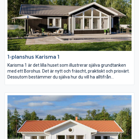
1-planshus Karisma 1
Karisma 1 är det lilla huset som illustrerar själva grundtanken
med ett Borohus. Det är nytt och fräscht, praktiskt och prisvärt.
Dessutom bestämmer du själva hur du vill ha alltifrån
planlösning och fönsterdesign till val av inredning och exteriör.
Med sina 103,7 kvm är Karisma 1 perfekt för den lilla familjen
och för er som vill bo lustfyllt i villa med minimalt att sköta om.