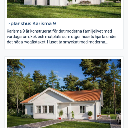
1-planshus Karisma 9
Karisma 9 är konstruerat för det moderna familjelivet med
vardagsrum, kök och matplats som utgör husets hjärta under
det höga ryggåstaket. Huset är smyckat med moderna
fönsterval som följer arkitekturen och en inbjudande entré
placerad centralt i husets mitt.