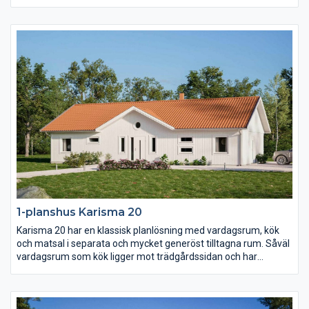
Föräldrasovrummet ligger avskilt med ett stort badrum och två
(!) klädkammare samt terrassdörr. I samma vinkel men genom
en egen passage ligger de två barn- och ungdomssovrummen
med eget allrum.
1-planshus Karisma 20
Karisma 20 har en klassisk planlösning med vardagsrum, kök
och matsal i separata och mycket generöst tilltagna rum. Såväl
vardagsrum som kök ligger mot trädgårdssidan och har
terrassdörrar ut mot baksidan. Klädvårdsavdelningen är
placerad för att fungera som groventré och direktpassage in
fån carport eller garage.