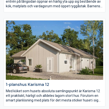
entrén på långsidan öppnar en härlig yta upp sig bestående av
kök, matplats och vardagsrum med öppet ryggåstak. Barnens
sovrum, allrum och badrum ligger härligt avskilt från husets
övriga rum och vardagsrummet med eget badrum likaså.
Karisma 11 ger er mycket funktion och hemtrevnad på en lite
mindre yta.
1-planshus Karisma 12
Med köket som husets absoluta samlingspunkt är Karisma 12
ett praktiskt, härligt och alldeles lagom stort hus. Förutom en
smart planlösning med plats för det mesta sticker huset i sig
självt inte ut. Karisma 12 är därmed fritt för er att prägla precis