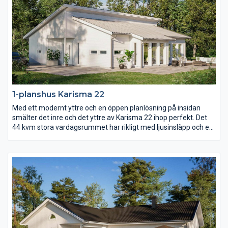
1-planshus Karisma 22
Med ett modernt yttre och en öppen planlösning på insidan
smälter det inre och det yttre av Karisma 22 ihop perfekt. Det
44 kvm stora vardagsrummet har rikligt med ljusinsläpp och ett
härligt öppet ryggåstak som sträcker sig genom hela rummet.
Med entrén på gaveln och mängder av fönsterpartier längs ena
långsidan är Karisma 22 ritat för er med vacker utsikt över skog
och mark, vattendrag eller varför inte en fantastiskt mysig
trädgård?