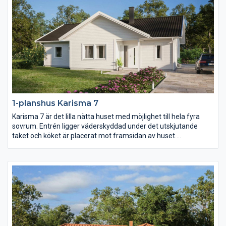
1-planshus Karisma 7
Karisma 7 är det lilla nätta huset med möjlighet till hela fyra
sovrum. Entrén ligger väderskyddad under det utskjutande
taket och köket är placerat mot framsidan av huset.
Klädvårdsavdelningens placering gör det dessutom enkelt att
komplettera huset med garage eller carport med väderskyddad
passage in till huset.