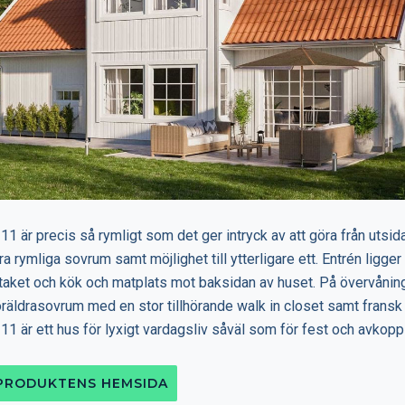
11 är precis så rymligt som det ger intryck av att göra från utsi
ra rymliga sovrum samt möjlighet till ytterligare ett. Entrén ligger
taket och kök och matplats mot baksidan av huset. På övervåning
öräldrasovrum med en stor tillhörande walk in closet samt fransk
11 är ett hus för lyxigt vardagsliv såväl som för fest och avkoppl
 PRODUKTENS HEMSIDA