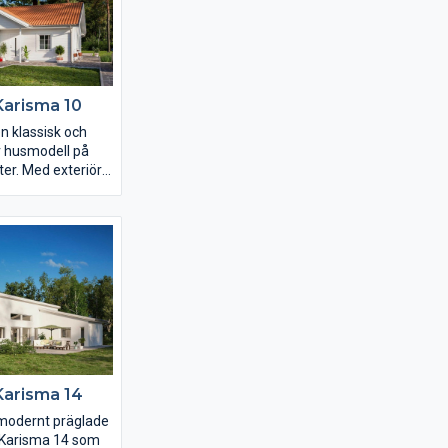
t för er.
Karisma 10
n klassisk och
 husmodell på
er. Med exteriöra
älva stilen på
 på insidan inreder
t drömhem. Njut av
en vindskyddade
idan av huset och
mets avskilda
t bort från gatan.
Karisma 14
modernt präglade
t Karisma 14 som