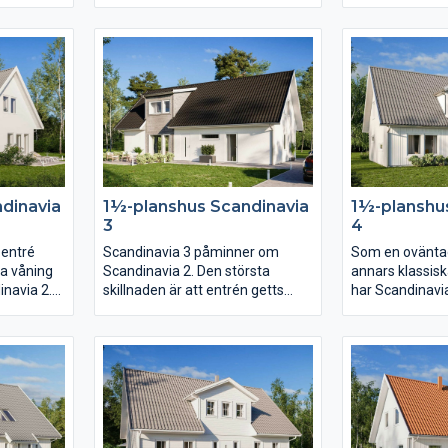
en når ni
huskropp upptar huset nära 200
lyftskjutdörren
a delar
kvm. I såväl köket som
vardagsrummet l
vardagsrummet får det plats ett
uteplatsen und
ppet
långt långbord och i hela huset
köksön, där ma
består av
finns det gott om utrymme.
har du härlig k
med
Karisma 25 har sammanlagt fem
huset. Från kök
i köket,
sovrum varav det största är på
praktisk närhet 
ungdomsdel
hela 23 kvm med utgång till den
klädvård i gene
 en
öppna innergården på
Separerat från
adrum och
trädgårdssidan.
gemensamhetsy
har helt
sovrummen och
dinavia
1½-planshus Scandinavia
1½-planshu
3
4
 entré
Scandinavia 3 påminner om
Som en oväntad 
ra våning
Scandinavia 2. Den största
annars klassis
inavia 2.
skillnaden är att entrén getts
har Scandinavi
n öppen
mindre fokus till fördel för
och väderskydd
 till
trappan som ryms i takkupan.
utmärkt sätt att
luta
Planlösningen är öppen men
sätt märka ut e
ning finns
köket har här placerats mot
öppnar en stor 
h allrum
baksidan och vardagsrummet
och med trappa
 i
mot entrésidan. En trappa upp
sig planlösning
har klädkammaren blivit nära
dynamisk cirkel
dubbelt så stor.
Föräldrasovrum