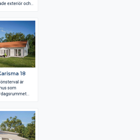
ade exteriör och
 unikt intryck. I
e lägre
s ett nära 19
ter bedroom med
 om ni vill egen
ök och vardagsrum
s och rymd som en
öga snedtaket.
Karisma 18
nsterval är
 hus som
vardagsrummet
med ljus in genom
er och
huset finns
er ända ner till
å sätt knyter ihop
idan. Köket är
iskt och