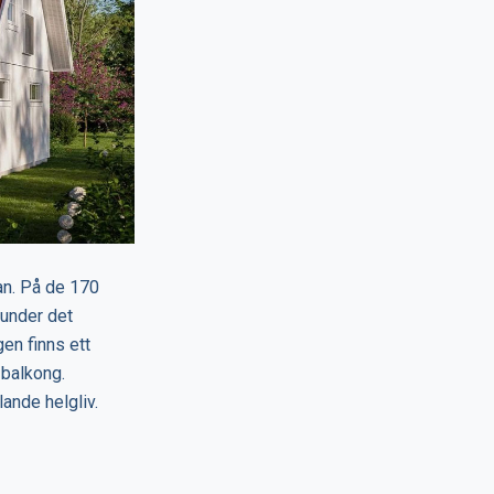
dan. På de 170
 under det
en finns ett
 balkong.
ande helgliv.