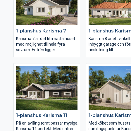
ut maximal yta på en avlång
genomlyst av spetsfön
tomt.
gavelspetsarna i båda 
separerade föräldras
har lyxigt fått ett ege
och i andra ändan av hu
1-planshus Karisma 7
1-planshus Karis
du ytterligare två sovr
och wc.
Karisma 7 är det lilla nätta huset
Karisma 8 är ett vinke
med möjlighet till hela fyra
inbyggt garage och för
sovrum. Entrén ligger
anslutning till
väderskyddad under det
klädvårdsavdelningen s
utskjutande taket och köket är
tur ligger på bekvämt 
placerat mot framsidan av huset.
från köket. Planlösnin
Klädvårdsavdelningens placering
svänger sig därefter f
gör det dessutom enkelt att
köket genom matplats
komplettera huset med garage
möjlig bardisk, den rym
eller carport med väderskyddad
entrén och slutligen
passage in till huset.
vardagsrummet placer
trädgårdssidan. I huset
placeras med fördel en
uteplats i lä.
1-planshus Karisma 11
1-planshus Karism
På en avlång tomt passar mysiga
Med köket som husets
Karisma 11 perfekt. Med entrén
samlingspunkt är Karis