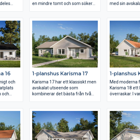
ldeles
en mindre tomt och som söker
med sin avskal
tom en
ett hus med entrén på gaveln.
fria form ger ett
plats för
Huset erbjuder flera olika
den utstickand
 i sig
umgängesytor – ett för varje
huskroppen finn
12 är
familjetillfälle. Vardagsrummet
kvm stort mas
prägla
är rejält och delvis avskilt från det
eget badrum och
l vilket gör
rymliga köket.
terrassdörr. K
 Njut av en
Föräldrasovrummet har eget
utmärks av lju
, en separat
badrum och i barndelen av huset
effekt av det h
finns både allrum och wc.
nära
a 16
1-planshus Karisma 17
1-planshus 
migt och
Karisma 17 har ett klassiskt men
Med moderna fö
atplats
avskalat utseende som
Karisma 18 ett
n och
kombinerar det bästa från två
överraskar. I 
årdssidan.
världar. På endast 131 kvm
släpps rikligt 
ns det
skapas med hjälp av en smart
stora glasparti
tor
planlösning rum för det mesta.
genomgående i 
skild del
Vardagsrummet ligger under det
fönster som löp
um. Över
öppna ryggåstaket och är delvis
golvet och på s
atplats
sammanlänkat med kök och
utsidan med ins
åstak.
matplats. Dessutom finns det
stort och prakt