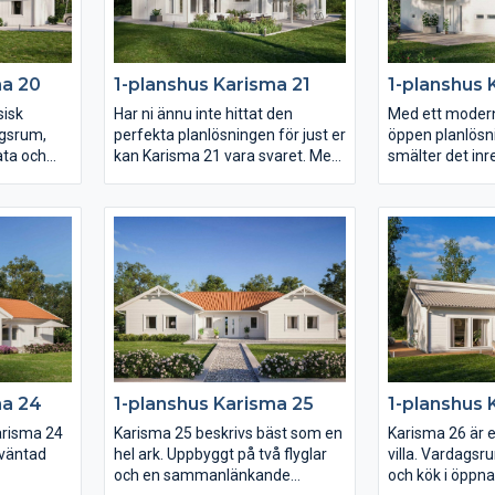
hela fyra sovrum samt ett allrum.
föräldrasovrumm
lyxigt master 
ma 20
1-planshus Karisma 21
1-planshus 
sisk
Har ni ännu inte hittat den
Med ett modern
agsrum,
perfekta planlösningen för just er
öppen planlösn
ata och
kan Karisma 21 vara svaret. Med
smälter det inr
gna rum.
kök, klädvårdsavdelning och
Karisma 22 ihop
kök ligger
föräldrasovrum mot entrésidan,
kvm stora var
h har
vardagsrum och allrum mot
rikligt med ljus
aksidan.
trädgården samt husets alla
härligt öppet 
är
sovrum i ett och samma
sträcker sig g
ra som
väderstreck skapas en unik
Med entrén på 
ssage in
planlösning. Barn- och
mängder av fön
e.
ungdomssovrummen har
ena långsidan ä
dessutom ett eget gemensamt
för er med vack
badrum samt allrum.
skog och mark, 
varför inte en 
ma 24
1-planshus Karisma 25
1-planshus 
trädgård?
arisma 24
Karisma 25 beskrivs bäst som en
Karisma 26 är 
oväntad
hel ark. Uppbyggt på två flyglar
villa. Vardags
och en sammanlänkande
och kök i öppna 