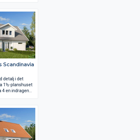
 från
eder till
er pergolan. Från
tlagningen sker,
ontakt med övriga
et har du också
till klädvården, en
rös storlek.
torna ligger
 allrum.
s Scandinavia
detalj i det
ka 1½-planshuset
a 4 en indragen
ad entré. Ett
 på ett diskret
ntrén. På insidan
entréhall upp sig
n som axel vrider
en runt huset i en
.
met placerar ni