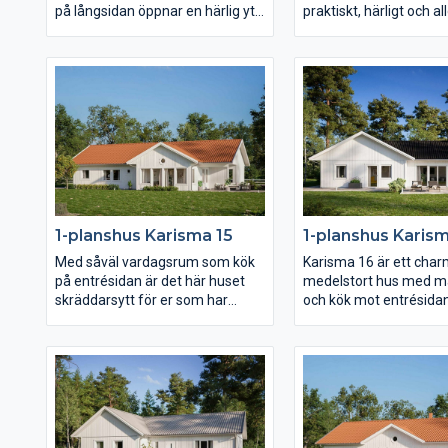
på långsidan öppnar en härlig yta
praktiskt, härligt och al
upp sig bestående av kök,
lagom stort hus. Föru
matplats och vardagsrum med
smart planlösning med 
öppet ryggåstak. Barnens
det mesta sticker huset
sovrum, allrum och badrum
självt inte ut. Karisma 
ligger härligt avskilt från husets
därmed fritt för er att 
övriga rum och vardagsrummet
precis enligt er egen sti
med eget badrum likaså.
att varje hus blir unikt.
Karisma 11 ger er mycket
härlig uteplats i vinkel
funktion och hemtrevnad på en
barnavdelning och alla
lite mindre yta.
bekvämligheter inom 
räckhåll.
1-planshus Karisma 15
1-planshus Karism
Med såväl vardagsrum som kök
Karisma 16 är ett char
på entrésidan är det här huset
medelstort hus med m
skräddarsytt för er som har
och kök mot entrésida
gatan i soligt västerläge eller
vardagsrum mot trädg
kanske har en härlig utsikt i den
På knappt 130 kvm fin
riktningen. Även den
utrymme för såväl en s
väderskyddade och ombonade
umgängesdel som en av
uteplatsen under tak ligger mot
med sovrum samt allr
entrésidan och också
vardagsrum, kök och m
föräldrasovrummet har ett
reser sig ett högt rygg