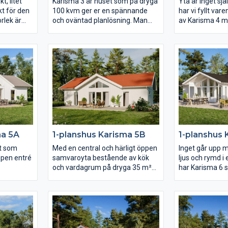
t, litet
Karisma 3 är huset som på dryga
Yta är inget sj
t för den
100 kvm ger er en spännande
har vi fyllt va
orlek är
och oväntad planlösning. Man
av Karisma 4 m
an vill
når alla husets rum från den från
en gemensam k
esten av
entréhallen som har många
och avskilda de
att sköta om
vinklar. Det stora vardagsrummet
sida skapas ett
ing nära
har ryggåstak vilket bidrar till
Och genom sma
t bekvämt
rymden i huset. Karisma 3 är
fullt utnyttjand
fyllt av
huset för er som vill lägga fokus
vardagen i Kari
rje rum är
på kök och vardagsrum men
enklare och me
det finns
samtidigt inte kompromissa för
kostnadseffekt
anpassa
mycket med sovrum och
era behov.
badrum.
ma 5A
1-planshus Karisma 5B
1-planshus 
lt som
Med en central och härligt öppen
Inget går upp m
ppen entré
samvaroyta bestående av kök
ljus och rymd i 
och vardagrum på dryga 35 m²
har Karisma 6 s
r.
som flankeras av skilda sovrum
öppna ryggåst
 som
är detta ett synnerligen praktiskt
av fönster som 
dagsrum
och yteffektivt hus på en yta av
arkitekturens 
us och
ca 90 m². Vardagsrummet
rörelse. Vill ni
n fyra
präglas av ljus och volym tack
både fram- och
ssutom är
vare det höga ryggåstaket och
huset från kök