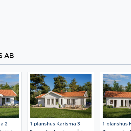
 AB
ma 2
1-planshus Karisma 3
1-planshus 