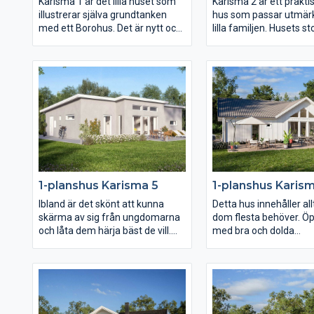
Karisma 1 är det lilla huset som
Karisma 2 är ett praktisk
illustrerar själva grundtanken
hus som passar utmärk
med ett Borohus. Det är nytt och
lilla familjen. Husets st
fräscht, praktiskt och prisvärt.
dessutom perfekt om m
Dessutom bestämmer du själva
kunna bo kvar i huset r
hur du vill ha alltifrån planlösning
livet. Med ytterst lite 
och fönsterdesign till val av
och städa och med allt
inredning och exteriör. Med sina
tillhands är det här et
103,7 kvm är Karisma 1 perfekt
och långsiktigt boende, 
för den lilla familjen och för er
livskvalitet. Ytorna i va
som vill bo lustfyllt i villa med
generöst tilltagna och 
minimalt att sköta om.
stora möjligheter att 
inredningen efter just 
1-planshus Karisma 5
1-planshus Karis
Ibland är det skönt att kunna
Detta hus innehåller al
skärma av sig från ungdomarna
dom flesta behöver. Ö
och låta dem härja bäst de vill.
med bra och dolda
Det har ni möjlighet till i Karisma
avhängningsmöjlighete
5 som är ett litet och funktionellt
Gemensamhetsytorna
hus men samtidigt har plats åt
består av kök och var
två vardagsrum och två
präglas av öppenhet, lj
sovrumsavdelningar. Karisma 5
rymd. Där är det nästa
passar perfekt för er som vill få
meter till nock som de