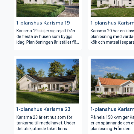
fönster åt det hållet. I övrigt har
Karisma 15 en härlig öppen och
ljusberikande planlösning.
1-planshus Karisma 19
1-planshus Karis
Karisma 19 skiljer sig rejält från
Karisma 20 har en klas
de flesta av husen som byggs
planlösning med vard
idag. Planlösningen är istället för
kök och matsal i separ
öppen helt och hållet praktiskt
mycket generöst tillta
planerad med separata rum och
Såväl vardagsrum som 
separata fördelar.
mot trädgårdssidan oc
Föräldrasovrummet ligger avskilt
terrassdörrar ut mot b
med ett stort badrum och två (!)
Klädvårdsavdelningen 
klädkammare samt terrassdörr. I
placerad för att funge
samma vinkel men genom en
groventré och direktpa
egen passage ligger de två barn-
fån carport eller garag
och ungdomssovrummen med
eget allrum.
1-planshus Karisma 23
1-planshus Karis
Karisma 23 är ett hus som för
På hela 150 kvm ger K
tankarna till medelhavet. Under
er en spännande och 
det utskjutande taket finns
planlösning. Från den