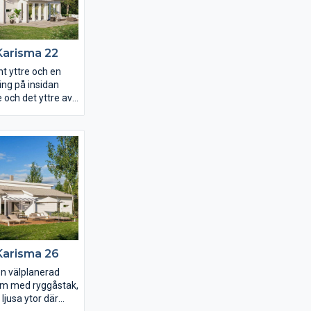
et ett riktigt
bedroom.
Karisma 22
t yttre och en
ing på insidan
e och det yttre av
 perfekt. Det 44
dagsrummet har
insläpp och ett
ryggåstak som
enom hela rummet.
gaveln och
sterpartier längs
r Karisma 22 ritat
er utsikt över
vattendrag eller
fantastiskt mysig
Karisma 26
en välplanerad
rum med ryggåstak,
ljusa ytor där