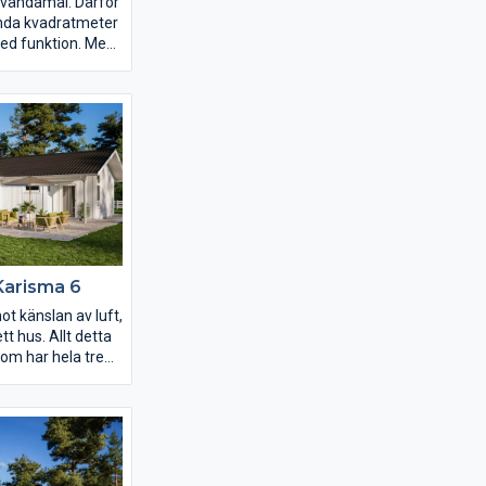
älvändamål. Därför
renda kvadratmeter
ed funktion. Med
ärna att umgås i
lar på respektive
 hem i harmoni.
rta lösningar och
e av ytan blir
sma 4 roligare,
r
iv.
Karisma 6
ot känslan av luft,
ett hus. Allt detta
om har hela tre
ak och mängder
följer
uppåtsträvande
 ha kontakt med
 baksidan av
 och vardagsrum