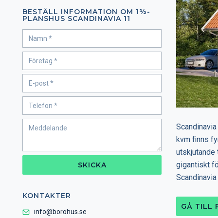
BESTÄLL INFORMATION OM 1½-
PLANSHUS SCANDINAVIA 11
Scandinavia 
kvm finns fy
utskjutande 
gigantiskt f
SKICKA
Scandinavia 
KONTAKTER
GÅ TILL
info@borohus.se