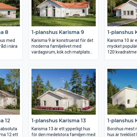
ster från
härligt ljusinsläpp.
så är detta huse
ändar. Det
ovrummet
t badrum
set hittar
ma 8
1-planshus Karisma 9
1-planshus 
um, allrum
lhus med
Karisma 9 är konstruerat för det
Karisma 10 är e
råd i nära
moderna familjelivet med
mycket populär
vardagsrum, kök och matplats
120 kvadratmet
om i sin
som utgör husets hjärta under
val skapar ni sj
avstånd
det höga ryggåstaket. Huset är
huset liksom ni
gen
smyckat med moderna
det till just er
ram från
fönsterval som följer
en uteplats i d
en med en
arkitekturen och en inbjudande
vinkeln på baks
liga
entré placerad centralt i husets
av det rymliga
mitt.
föräldrasovrum
at mot
placering längs
s vinkel
 härlig
a 12
1-planshus Karisma 13
1-planshus 
 absoluta
Karisma 13 är ett ypperligt hus
Borohus mest 
ma 12 ett
för den medelstora familjen med
hus är tveklös