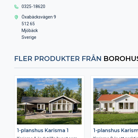
0325-18620
Öxabäcksvägen 9
512 65
Mjöbäck
Sverige
FLER PRODUKTER FRÅN
BOROHUS
1-planshus Karisma 1
1-planshus Karis