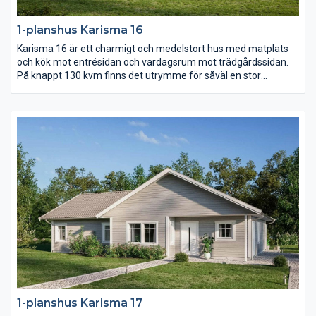
1-planshus Karisma 16
Karisma 16 är ett charmigt och medelstort hus med matplats
och kök mot entrésidan och vardagsrum mot trädgårdssidan.
På knappt 130 kvm finns det utrymme för såväl en stor
umgängesdel som en avskild del med sovrum samt allrum.
Över vardagsrum, kök och matplats reser sig ett högt
ryggåstak.
1-planshus Karisma 17