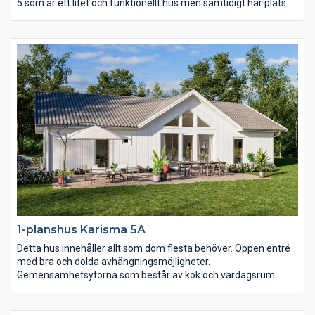
5 som är ett litet och funktionellt hus men samtidigt har plats åt
två vardagsrum och två sovrumsavdelningar. Karisma 5 passar
perfekt för er som vill få ut maximal yta på en avlång tomt.
1-planshus Karisma 5A
Detta hus innehåller allt som dom flesta behöver. Öppen entré
med bra och dolda avhängningsmöjligheter.
Gemensamhetsytorna som består av kök och vardagsrum
präglas av öppenhet, ljus och rymd. Där är det nästan fyra
meter till nock som dessutom är genomlyst av spetsfönster
från gavelspetsarna i båda ändar. Det separerade