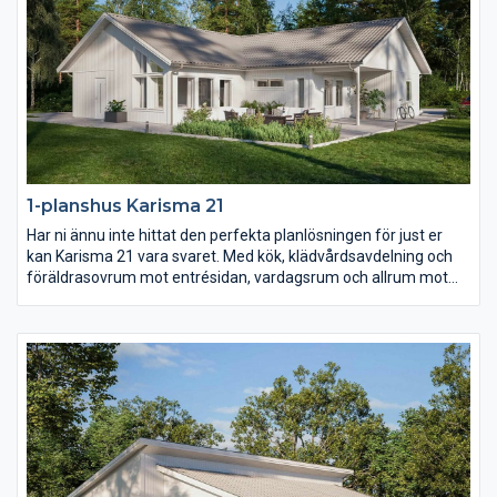
1-planshus Karisma 21
Har ni ännu inte hittat den perfekta planlösningen för just er
kan Karisma 21 vara svaret. Med kök, klädvårdsavdelning och
föräldrasovrum mot entrésidan, vardagsrum och allrum mot
trädgården samt husets alla sovrum i ett och samma
väderstreck skapas en unik planlösning. Barn- och
ungdomssovrummen har dessutom ett eget gemensamt
badrum samt allrum.