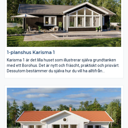
1-planshus Karisma 1
Karisma 1 är det lilla huset som illustrerar själva grundtanken
med ett Borohus. Det är nytt och fräscht, praktiskt och prisvärt.
Dessutom bestämmer du själva hur du vill ha alltifrån
planlösning och fönsterdesign till val av inredning och exteriör.
Med sina 103,7 kvm är Karisma 1 perfekt för den lilla familjen
och för er som vill bo lustfyllt i villa med minimalt att sköta om.