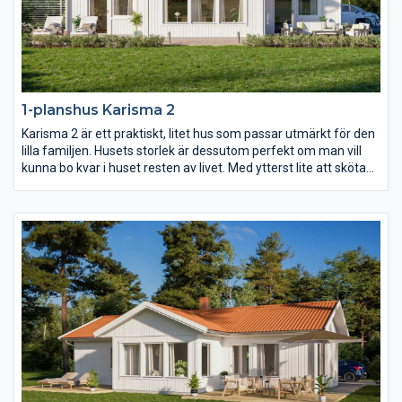
1-planshus Karisma 2
Karisma 2 är ett praktiskt, litet hus som passar utmärkt för den
lilla familjen. Husets storlek är dessutom perfekt om man vill
kunna bo kvar i huset resten av livet. Med ytterst lite att sköta
om och städa och med allting nära tillhands är det här ett
bekvämt och långsiktigt boende, fyllt av livskvalitet. Ytorna i
varje rum är generöst tilltagna och det finns stora möjligheter
att anpassa inredningen efter just era behov.