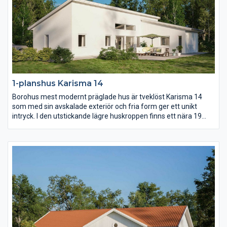
1-planshus Karisma 14
Borohus mest modernt präglade hus är tveklöst Karisma 14
som med sin avskalade exteriör och fria form ger ett unikt
intryck. I den utstickande lägre huskroppen finns ett nära 19
kvm stort master bedroom med eget badrum och om ni vill
egen terrassdörr. Kök och vardagsrum utmärks av ljus och rymd
som en effekt av det höga snedtaket.