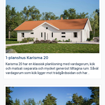
1-planshus Karisma 20
Karisma 20 har en klassisk planlösning med vardagsrum, kök
och matsal i separata och mycket generöst tilltagna rum. Såväl
vardagsrum som kök ligger mot trädgårdssidan och har
terrassdörrar ut mot baksidan. Klädvårdsavdelningen är
placerad för att fungera som groventré och direktpassage in
fån carport eller garage.