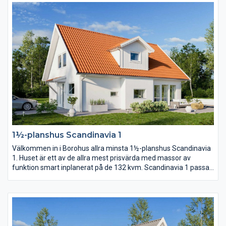
klädvården, en klädvård i generös storlek. Separerat från
gemensamhetsytorna ligger sovrummen och allrum.
1½-planshus Scandinavia 1
Välkommen in i Borohus allra minsta 1½-planshus Scandinavia
1. Huset är ett av de allra mest prisvärda med massor av
funktion smart inplanerat på de 132 kvm. Scandinavia 1 passar
en långsmal tomt där kortsidan ligger mot gatan alternativt en
tomt där man vill matcha matplats, kök och vardagsrum med
den finaste delen av trädgården eller utsikten.