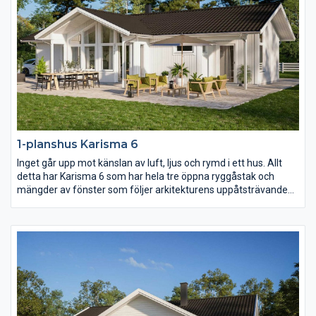
1-planshus Karisma 6
Inget går upp mot känslan av luft, ljus och rymd i ett hus. Allt
detta har Karisma 6 som har hela tre öppna ryggåstak och
mängder av fönster som följer arkitekturens uppåtsträvande
rörelse. Vill ni ha kontakt med både fram- och baksidan av
huset från kök och vardagsrum så är detta huset för er.