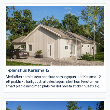
övriga rum och vardagsrummet med eget badrum likaså.
Karisma 11 ger er mycket funktion och hemtrevnad på en lite
mindre yta.
1-planshus Karisma 12
Med köket som husets absoluta samlingspunkt är Karisma 12
ett praktiskt, härligt och alldeles lagom stort hus. Förutom en
smart planlösning med plats för det mesta sticker huset i sig
självt inte ut. Karisma 12 är därmed fritt för er att prägla precis
enligt er egen stil vilket gör att varje hus blir unikt. Njut av en
härlig uteplats i vinkel, en separat barnavdelning och alla
bekvämligheter inom nära räckhåll.