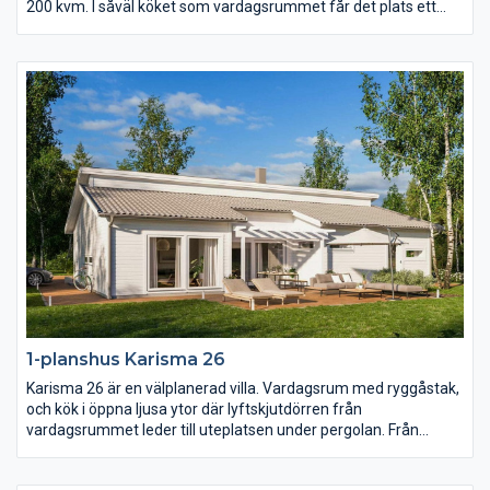
200 kvm. I såväl köket som vardagsrummet får det plats ett
långt långbord och i hela huset finns det gott om utrymme.
Karisma 25 har sammanlagt fem sovrum varav det största är
på hela 23 kvm med utgång till den öppna innergården på
trädgårdssidan.
1-planshus Karisma 26
Karisma 26 är en välplanerad villa. Vardagsrum med ryggåstak,
och kök i öppna ljusa ytor där lyftskjutdörren från
vardagsrummet leder till uteplatsen under pergolan. Från
köksön, där matlagningen sker, har du härlig kontakt med
övriga huset. Från köket har du också praktisk närhet till