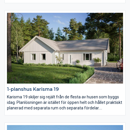
ända ner till golvet och på så sätt knyter ihop utsidan med
insidan. Köket är stort och praktiskt och föräldrasovrummet ett
riktigt lyxigt master bedroom.
1-planshus Karisma 19
Karisma 19 skiljer sig rejält från de flesta av husen som byggs
idag. Planlösningen är istället för öppen helt och hållet praktiskt
planerad med separata rum och separata fördelar.
Föräldrasovrummet ligger avskilt med ett stort badrum och två
(!) klädkammare samt terrassdörr. I samma vinkel men genom
en egen passage ligger de två barn- och ungdomssovrummen
med eget allrum.