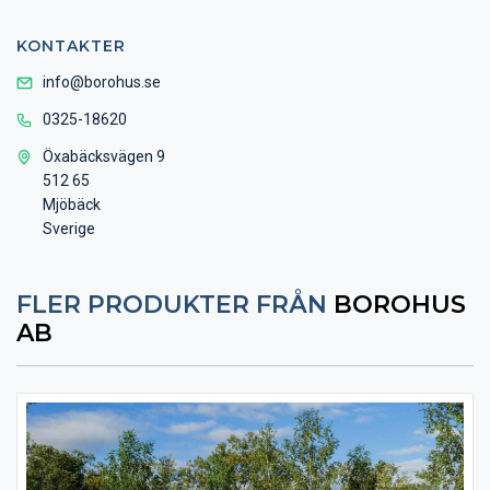
KONTAKTER
info@borohus.se
0325-18620
Öxabäcksvägen 9
512 65
Mjöbäck
Sverige
FLER PRODUKTER FRÅN
BOROHUS
AB