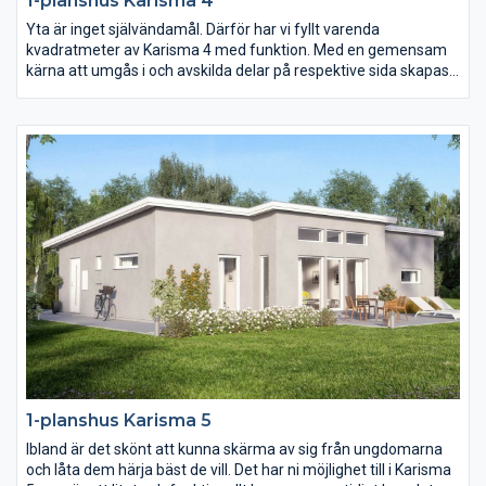
1-planshus Karisma 4
Yta är inget självändamål. Därför har vi fyllt varenda
kvadratmeter av Karisma 4 med funktion. Med en gemensam
kärna att umgås i och avskilda delar på respektive sida skapas
ett hem i harmoni. Och genom smarta lösningar och fullt
utnyttjande av ytan blir vardagen i Karisma 4 roligare, enklare
och mer kostnadseffektiv.
1-planshus Karisma 5
Ibland är det skönt att kunna skärma av sig från ungdomarna
och låta dem härja bäst de vill. Det har ni möjlighet till i Karisma