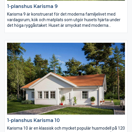
1-planshus Karisma 9
Karisma 9 är konstruerat för det moderna familjelivet med
vardagsrum, kök och matplats som utgör husets hjärta under
det höga ryggåstaket. Huset är smyckat med moderna
fönsterval som följer arkitekturen och en inbjudande entré
placerad centralt i husets mitt.
1-planshus Karisma 10
Karisma 10 är en klassisk och mycket populär husmodell på 120