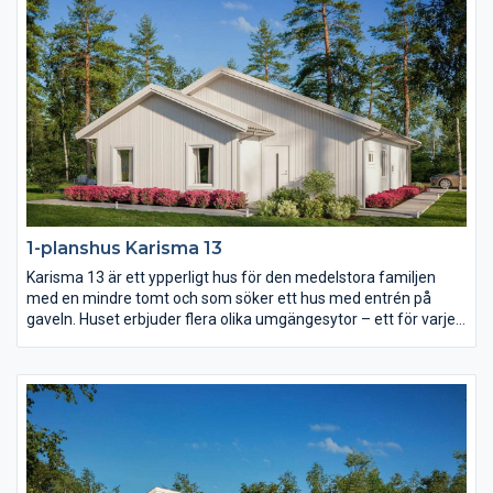
1-planshus Karisma 13
Karisma 13 är ett ypperligt hus för den medelstora familjen
med en mindre tomt och som söker ett hus med entrén på
gaveln. Huset erbjuder flera olika umgängesytor – ett för varje
familjetillfälle. Vardagsrummet är rejält och delvis avskilt från
det rymliga köket. Föräldrasovrummet har eget badrum och i
barndelen av huset finns både allrum och wc.