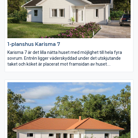
1-planshus Karisma 7
Karisma 7 är det lilla nätta huset med möjlighet till hela fyra
sovrum. Entrén ligger väderskyddad under det utskjutande
taket och köket är placerat mot framsidan av huset.
Klädvårdsavdelningens placering gör det dessutom enkelt att
komplettera huset med garage eller carport med väderskyddad
passage in till huset.