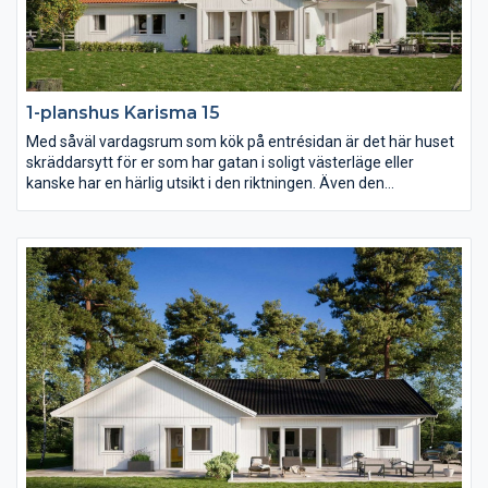
1-planshus Karisma 15
Med såväl vardagsrum som kök på entrésidan är det här huset
skräddarsytt för er som har gatan i soligt västerläge eller
kanske har en härlig utsikt i den riktningen. Även den
väderskyddade och ombonade uteplatsen under tak ligger mot
entrésidan och också föräldrasovrummet har ett fönster åt det
hållet. I övrigt har Karisma 15 en härlig öppen och ljusberikande
planlösning.