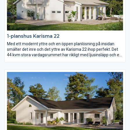
1-planshus Karisma 22
Med ett modernt yttre och en öppen planlösning på insidan
smälter det inre och det yttre av Karisma 22 ihop perfekt. Det
44 kvm stora vardagsrummet har rikligt med ljusinsläpp och ett
härligt öppet ryggåstak som sträcker sig genom hela rummet.
Med entrén på gaveln och mängder av fönsterpartier längs ena
långsidan är Karisma 22 ritat för er med vacker utsikt över skog
och mark, vattendrag eller varför inte en fantastiskt mysig
trädgård?