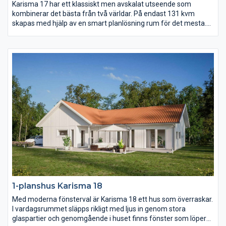
Karisma 17 har ett klassiskt men avskalat utseende som
kombinerar det bästa från två världar. På endast 131 kvm
skapas med hjälp av en smart planlösning rum för det mesta.
Vardagsrummet ligger under det öppna ryggåstaket och är
delvis sammanlänkat med kök och matplats. Dessutom finns
det hela fyra sovrum samt ett allrum.
1-planshus Karisma 18
Med moderna fönsterval är Karisma 18 ett hus som överraskar.
I vardagsrummet släpps rikligt med ljus in genom stora
glaspartier och genomgående i huset finns fönster som löper