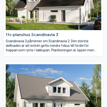
1½-planshus Scandinavia 3
Scandinavia 3 påminner om Scandinavia 2. Den största
skillnaden är att entrén getts mindre fokus till fördel för
trappan som ryms i takkupan. Planlösningen är öppen men
köket har här placerats mot baksidan och vardagsrummet mot
entrésidan. En trappa upp har klädkammaren blivit nära dubbelt
så stor.