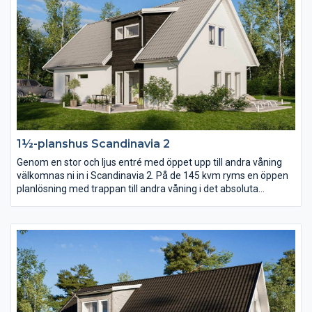
1½-planshus Scandinavia 2
Genom en stor och ljus entré med öppet upp till andra våning
välkomnas ni in i Scandinavia 2. På de 145 kvm ryms en öppen
planlösning med trappan till andra våning i det absoluta
centrumet. På andra våning finns förutom tre sovrum och
allrum ett stort härligt badrum i burspråket.