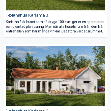
1-planshus Karisma 3
Karisma 3 är huset som på dryga 100 kvm ger er en spännande
och oväntad planlösning. Man når alla husets rum från den från
entréhallen som har många vinklar. Det stora vardagsrummet
har ryggåstak vilket bidrar till rymden i huset. Karisma 3 är
huset för er som vill lägga fokus på kök och vardagsrum men
samtidigt inte kompromissa för mycket med sovrum och
badrum.