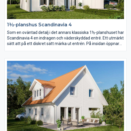
1½-planshus Scandinavia 4
Som en oväntad detalj i det annars klassiska 1½-planshuset har
Scandinavia 4 en indragen och väderskyddad entré. Ett utmärkt
sätt att på ett diskret sätt märka ut entrén. På insidan öppnar
en stor entréhall upp sig och med trappan som axel vrider sig
planlösningen runt huset i en dynamisk cirkel.
Föräldrasovrummet placerar ni lika gärna på bottenvåningen
som en trappa upp.