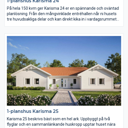
1-planshus Karisma 24
På hela 150 kvm ger Karisma 24 er en spännande och oväntad
planlösning. Från den mångvinklade entréhallen når ni husets
tre huvudsakliga delar och kan direkt kika in i vardagsrummet
med öppet ryggåstak. Karisma 24 består av en stor
umgängesdel med burspråk och kökshalvö i köket, en avskild
barn- och ungdomsdel med eget allrum samt en vuxendel med
stort badrum och arbetsrum. Karisma 24 har helt enkelt extra
allt.
1-planshus Karisma 25
Karisma 25 beskrivs bäst som en hel ark. Uppbyggt på två
flyglar och en sammanlänkande huskropp upptar huset nära