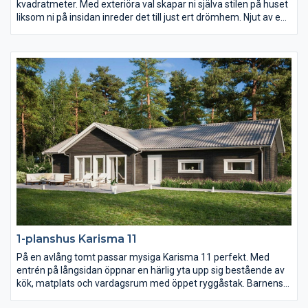
kvadratmeter. Med exteriöra val skapar ni själva stilen på huset
liksom ni på insidan inreder det till just ert drömhem. Njut av en
uteplats i den vindskyddade vinkeln på baksidan av huset och
av det rymliga föräldrasovrummets avskilda placering längst
bort från gatan.
1-planshus Karisma 11
På en avlång tomt passar mysiga Karisma 11 perfekt. Med
entrén på långsidan öppnar en härlig yta upp sig bestående av
kök, matplats och vardagsrum med öppet ryggåstak. Barnens
sovrum, allrum och badrum ligger härligt avskilt från husets