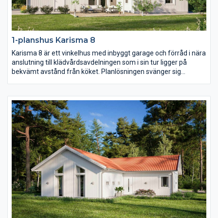
1-planshus Karisma 8
Karisma 8 är ett vinkelhus med inbyggt garage och förråd i nära
anslutning till klädvårdsavdelningen som i sin tur ligger på
bekvämt avstånd från köket. Planlösningen svänger sig
därefter fram från köket genom matplatsen med en möjlig
bardisk, den rymliga entrén och slutligen vardagsrummet
placerat mot trädgårdssidan. I husets vinkel placeras med
fördel en härlig uteplats i lä.