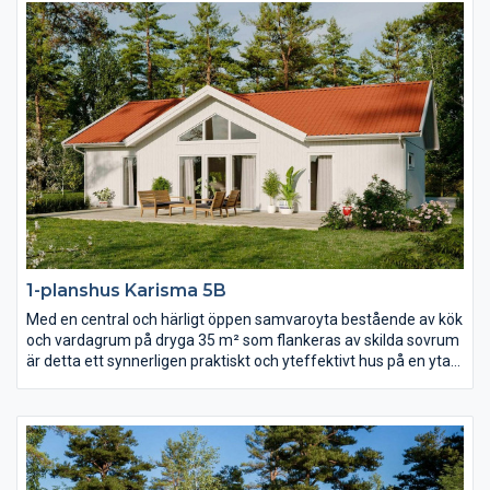
föräldrasovrummet har lyxigt fått ett eget badrum och i andra
ändan av huset hittar du ytterligare två sovrum, allrum och wc.
1-planshus Karisma 5B
Med en central och härligt öppen samvaroyta bestående av kök
och vardagrum på dryga 35 m² som flankeras av skilda sovrum
är detta ett synnerligen praktiskt och yteffektivt hus på en yta
av ca 90 m². Vardagsrummet präglas av ljus och volym tack
vare det höga ryggåstaket och härligt ljusinsläpp.