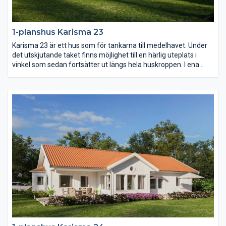
1-planshus Karisma 23
Karisma 23 är ett hus som för tankarna till medelhavet. Under
det utskjutande taket finns möjlighet till en härlig uteplats i
vinkel som sedan fortsätter ut längs hela huskroppen. I ena
vinkeln finns familjens privata rum med möjlighet till hela fyra
sovrum. I den andra vinkeln sträcker sig ett högt och öppet
ryggåstak över vardagsrum, matplats och kök.