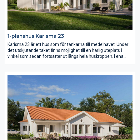
1-planshus Karisma 23
Karisma 23 är ett hus som för tankarna till medelhavet. Under
det utskjutande taket finns möjlighet till en härlig uteplats i
vinkel som sedan fortsätter ut längs hela huskroppen. I ena
vinkeln finns familjens privata rum med möjlighet till hela fyra
sovrum. I den andra vinkeln sträcker sig ett högt och öppet
ryggåstak över vardagsrum, matplats och kök.