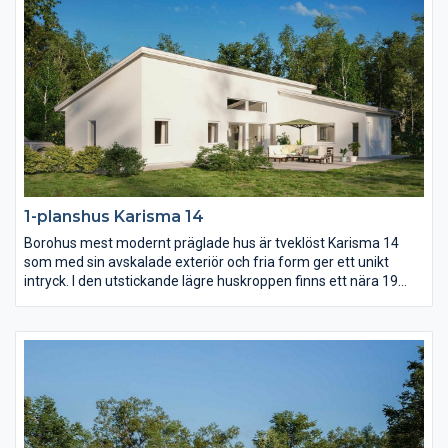
1-planshus Karisma 14
Borohus mest modernt präglade hus är tveklöst Karisma 14
som med sin avskalade exteriör och fria form ger ett unikt
intryck. I den utstickande lägre huskroppen finns ett nära 19
kvm stort master bedroom med eget badrum och om ni vill
egen terrassdörr. Kök och vardagsrum utmärks av ljus och rymd
som en effekt av det höga snedtaket.