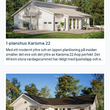
1-planshus Karisma 22
Med ett modernt yttre och en öppen planlösning på insidan
smälter det inre och det yttre av Karisma 22 ihop perfekt. Det
44 kvm stora vardagsrummet har rikligt med ljusinsläpp och ett
härligt öppet ryggåstak som sträcker sig genom hela rummet.
Med entrén på gaveln och mängder av fönsterpartier längs ena
långsidan är Karisma 22 ritat för er med vacker utsikt över skog
och mark, vattendrag eller varför inte en fantastiskt mysig
trädgård?