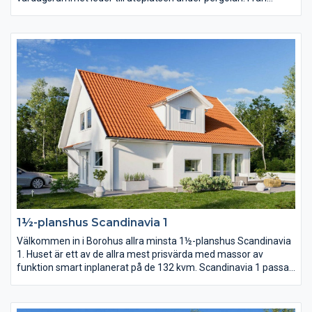
köksön, där matlagningen sker, har du härlig kontakt med
övriga huset. Från köket har du också praktisk närhet till
klädvården, en klädvård i generös storlek. Separerat från
gemensamhetsytorna ligger sovrummen och allrum.
1½-planshus Scandinavia 1
Välkommen in i Borohus allra minsta 1½-planshus Scandinavia
1. Huset är ett av de allra mest prisvärda med massor av
funktion smart inplanerat på de 132 kvm. Scandinavia 1 passar
en långsmal tomt där kortsidan ligger mot gatan alternativt en
tomt där man vill matcha matplats, kök och vardagsrum med
den finaste delen av trädgården eller utsikten.