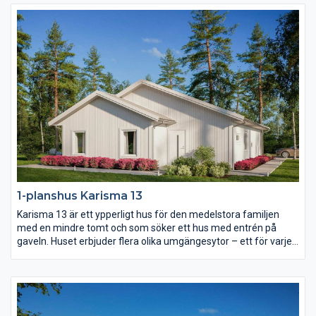
härlig uteplats i vinkel, en separat barnavdelning och alla
bekvämligheter inom nära räckhåll.
1-planshus Karisma 13
Karisma 13 är ett ypperligt hus för den medelstora familjen
med en mindre tomt och som söker ett hus med entrén på
gaveln. Huset erbjuder flera olika umgängesytor – ett för varje
familjetillfälle. Vardagsrummet är rejält och delvis avskilt från
det rymliga köket. Föräldrasovrummet har eget badrum och i
barndelen av huset finns både allrum och wc.