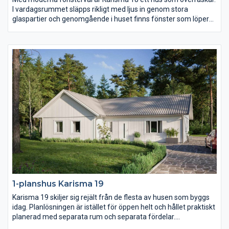
I vardagsrummet släpps rikligt med ljus in genom stora
glaspartier och genomgående i huset finns fönster som löper
ända ner till golvet och på så sätt knyter ihop utsidan med
insidan. Köket är stort och praktiskt och föräldrasovrummet ett
riktigt lyxigt master bedroom.
1-planshus Karisma 19
Karisma 19 skiljer sig rejält från de flesta av husen som byggs
idag. Planlösningen är istället för öppen helt och hållet praktiskt
planerad med separata rum och separata fördelar.
Föräldrasovrummet ligger avskilt med ett stort badrum och två