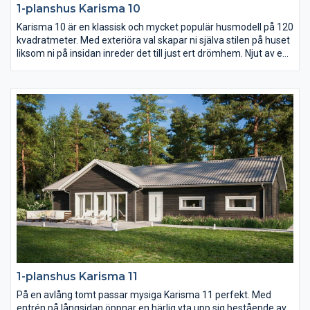
1-planshus Karisma 10
Karisma 10 är en klassisk och mycket populär husmodell på 120
kvadratmeter. Med exteriöra val skapar ni själva stilen på huset
liksom ni på insidan inreder det till just ert drömhem. Njut av en
uteplats i den vindskyddade vinkeln på baksidan av huset och
av det rymliga föräldrasovrummets avskilda placering längst
bort från gatan.
1-planshus Karisma 11
På en avlång tomt passar mysiga Karisma 11 perfekt. Med
entrén på långsidan öppnar en härlig yta upp sig bestående av