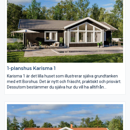
1-planshus Karisma 1
Karisma 1 är det lilla huset som illustrerar själva grundtanken
med ett Borohus. Det är nytt och fräscht, praktiskt och prisvärt.
Dessutom bestämmer du själva hur du vill ha alltifrån
planlösning och fönsterdesign till val av inredning och exteriör.
Med sina 103,7 kvm är Karisma 1 perfekt för den lilla familjen
och för er som vill bo lustfyllt i villa med minimalt att sköta om.