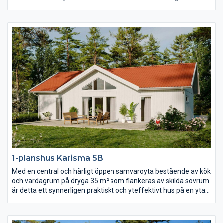
präglas av öppenhet, ljus och rymd. Där är det nästan fyra
meter till nock som dessutom är genomlyst av spetsfönster
från gavelspetsarna i båda ändar. Det separerade
föräldrasovrummet har lyxigt fått ett eget badrum och i andra
ändan av huset hittar du ytterligare två sovrum, allrum och wc.
1-planshus Karisma 5B
Med en central och härligt öppen samvaroyta bestående av kök
och vardagrum på dryga 35 m² som flankeras av skilda sovrum
är detta ett synnerligen praktiskt och yteffektivt hus på en yta
av ca 90 m². Vardagsrummet präglas av ljus och volym tack
vare det höga ryggåstaket och härligt ljusinsläpp.