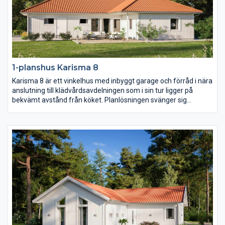
1-planshus Karisma 8
Karisma 8 är ett vinkelhus med inbyggt garage och förråd i nära
anslutning till klädvårdsavdelningen som i sin tur ligger på
bekvämt avstånd från köket. Planlösningen svänger sig
därefter fram från köket genom matplatsen med en möjlig
bardisk, den rymliga entrén och slutligen vardagsrummet
placerat mot trädgårdssidan. I husets vinkel placeras med
fördel en härlig uteplats i lä.