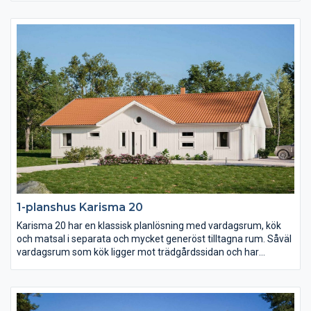
(!) klädkammare samt terrassdörr. I samma vinkel men genom
en egen passage ligger de två barn- och ungdomssovrummen
med eget allrum.
1-planshus Karisma 20
Karisma 20 har en klassisk planlösning med vardagsrum, kök
och matsal i separata och mycket generöst tilltagna rum. Såväl
vardagsrum som kök ligger mot trädgårdssidan och har
terrassdörrar ut mot baksidan. Klädvårdsavdelningen är
placerad för att fungera som groventré och direktpassage in
fån carport eller garage.