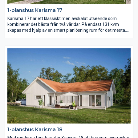
1-planshus Karisma 17
Karisma 17 har ett klassiskt men avskalat utseende som
kombinerar det bästa från två världar. På endast 131 kvm
skapas med hjälp av en smart planlösning rum för det mesta.
Vardagsrummet ligger under det öppna ryggåstaket och är
delvis sammanlänkat med kök och matplats. Dessutom finns
det hela fyra sovrum samt ett allrum.
1-planshus Karisma 18
Med moderna fönsterval är Karisma 18 ett hus som överraskar.