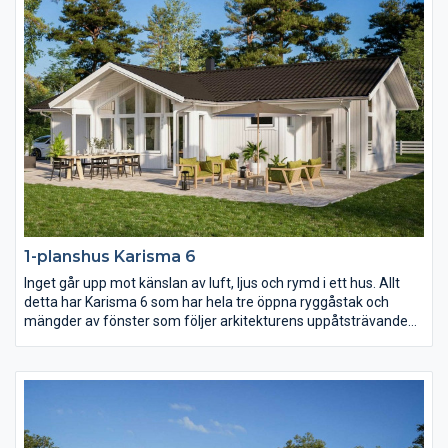
1-planshus Karisma 6
Inget går upp mot känslan av luft, ljus och rymd i ett hus. Allt
detta har Karisma 6 som har hela tre öppna ryggåstak och
mängder av fönster som följer arkitekturens uppåtsträvande
rörelse. Vill ni ha kontakt med både fram- och baksidan av
huset från kök och vardagsrum så är detta huset för er.