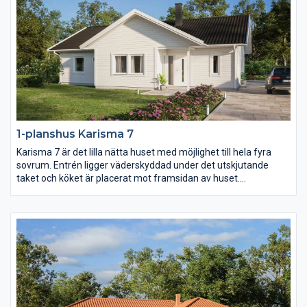
1-planshus Karisma 7
Karisma 7 är det lilla nätta huset med möjlighet till hela fyra
sovrum. Entrén ligger väderskyddad under det utskjutande
taket och köket är placerat mot framsidan av huset.
Klädvårdsavdelningens placering gör det dessutom enkelt att
komplettera huset med garage eller carport med väderskyddad
passage in till huset.