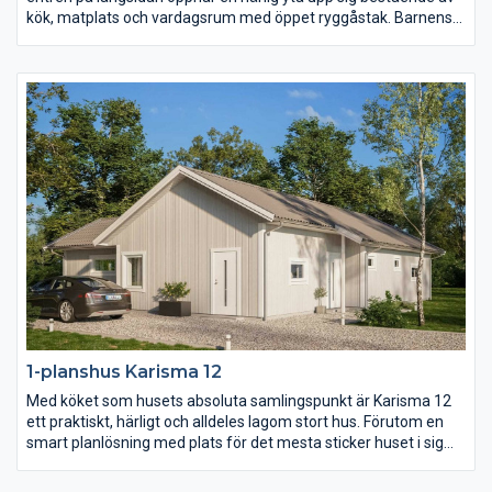
kök, matplats och vardagsrum med öppet ryggåstak. Barnens
sovrum, allrum och badrum ligger härligt avskilt från husets
övriga rum och vardagsrummet med eget badrum likaså.
Karisma 11 ger er mycket funktion och hemtrevnad på en lite
mindre yta.
1-planshus Karisma 12
Med köket som husets absoluta samlingspunkt är Karisma 12
ett praktiskt, härligt och alldeles lagom stort hus. Förutom en
smart planlösning med plats för det mesta sticker huset i sig
självt inte ut. Karisma 12 är därmed fritt för er att prägla precis
enligt er egen stil vilket gör att varje hus blir unikt. Njut av en