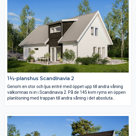
1½-planshus Scandinavia 2
Genom en stor och ljus entré med öppet upp till andra våning
välkomnas ni in i Scandinavia 2. På de 145 kvm ryms en öppen
planlösning med trappan till andra våning i det absoluta
centrumet. På andra våning finns förutom tre sovrum och
allrum ett stort härligt badrum i burspråket.