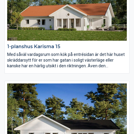
1-planshus Karisma 15
Med såväl vardagsrum som kök på entrésidan är det här huset
skräddarsytt för er som har gatan i soligt västerläge eller
kanske har en härlig utsikt i den riktningen. Även den
väderskyddade och ombonade uteplatsen under tak ligger mot
entrésidan och också föräldrasovrummet har ett fönster åt det
hållet. I övrigt har Karisma 15 en härlig öppen och ljusberikande
planlösning.