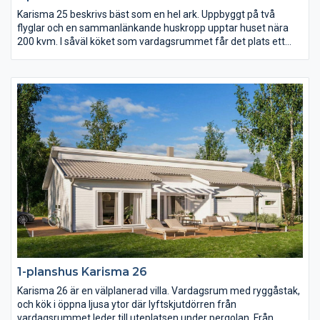
Karisma 25 beskrivs bäst som en hel ark. Uppbyggt på två
flyglar och en sammanlänkande huskropp upptar huset nära
200 kvm. I såväl köket som vardagsrummet får det plats ett
långt långbord och i hela huset finns det gott om utrymme.
Karisma 25 har sammanlagt fem sovrum varav det största är
på hela 23 kvm med utgång till den öppna innergården på
trädgårdssidan.
1-planshus Karisma 26
Karisma 26 är en välplanerad villa. Vardagsrum med ryggåstak,
och kök i öppna ljusa ytor där lyftskjutdörren från
vardagsrummet leder till uteplatsen under pergolan. Från