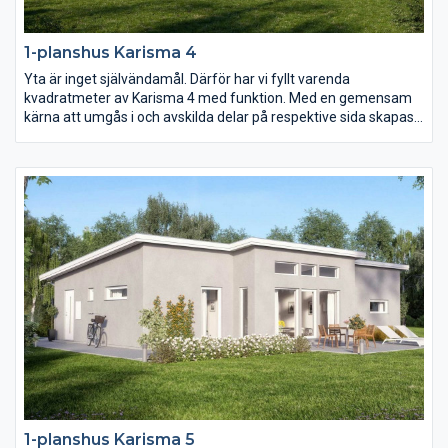
1-planshus Karisma 4
Yta är inget självändamål. Därför har vi fyllt varenda
kvadratmeter av Karisma 4 med funktion. Med en gemensam
kärna att umgås i och avskilda delar på respektive sida skapas
ett hem i harmoni. Och genom smarta lösningar och fullt
utnyttjande av ytan blir vardagen i Karisma 4 roligare, enklare
och mer kostnadseffektiv.
1-planshus Karisma 5