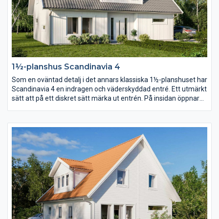
1½-planshus Scandinavia 4
Som en oväntad detalj i det annars klassiska 1½-planshuset har
Scandinavia 4 en indragen och väderskyddad entré. Ett utmärkt
sätt att på ett diskret sätt märka ut entrén. På insidan öppnar
en stor entréhall upp sig och med trappan som axel vrider sig
planlösningen runt huset i en dynamisk cirkel.
Föräldrasovrummet placerar ni lika gärna på bottenvåningen
som en trappa upp.