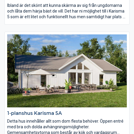
Ibland är det skönt att kunna skärma av sig från ungdomarna
och låta dem härja bäst de vill. Det har ni möjlighet till i Karisma
5 som är ett litet och funktionellt hus men samtidigt har plats åt
två vardagsrum och två sovrumsavdelningar. Karisma 5 passar
perfekt för er som vill få ut maximal yta på en avlång tomt.
1-planshus Karisma 5A
Detta hus innehåller allt som dom flesta behöver. Öppen entré
med bra och dolda avhängningsmöjligheter.
Gemensamhetsytorna som består av kök och vardagsrum