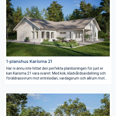
1-planshus Karisma 21
Har ni ännu inte hittat den perfekta planlösningen för just er
kan Karisma 21 vara svaret. Med kök, klädvårdsavdelning och
föräldrasovrum mot entrésidan, vardagsrum och allrum mot
trädgården samt husets alla sovrum i ett och samma
väderstreck skapas en unik planlösning. Barn- och
ungdomssovrummen har dessutom ett eget gemensamt
badrum samt allrum.