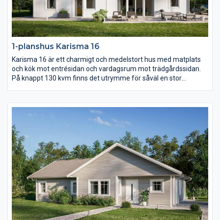
1-planshus Karisma 16
Karisma 16 är ett charmigt och medelstort hus med matplats
och kök mot entrésidan och vardagsrum mot trädgårdssidan.
På knappt 130 kvm finns det utrymme för såväl en stor
umgängesdel som en avskild del med sovrum samt allrum.
Över vardagsrum, kök och matplats reser sig ett högt
ryggåstak.