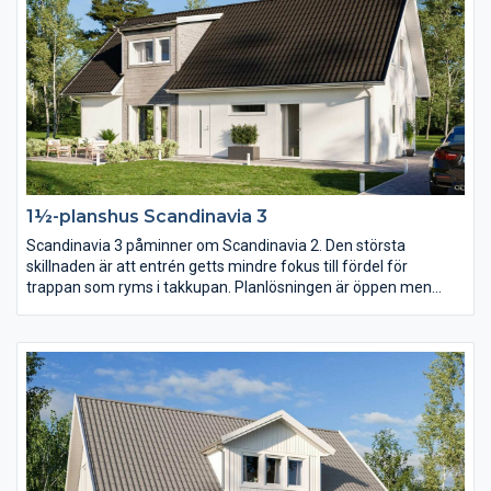
1½-planshus Scandinavia 3
Scandinavia 3 påminner om Scandinavia 2. Den största
skillnaden är att entrén getts mindre fokus till fördel för
trappan som ryms i takkupan. Planlösningen är öppen men
köket har här placerats mot baksidan och vardagsrummet mot
entrésidan. En trappa upp har klädkammaren blivit nära dubbelt
så stor.