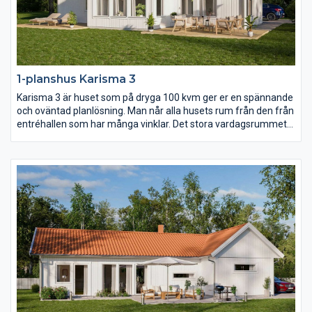
1-planshus Karisma 3
Karisma 3 är huset som på dryga 100 kvm ger er en spännande
och oväntad planlösning. Man når alla husets rum från den från
entréhallen som har många vinklar. Det stora vardagsrummet
har ryggåstak vilket bidrar till rymden i huset. Karisma 3 är
huset för er som vill lägga fokus på kök och vardagsrum men
samtidigt inte kompromissa för mycket med sovrum och
badrum.