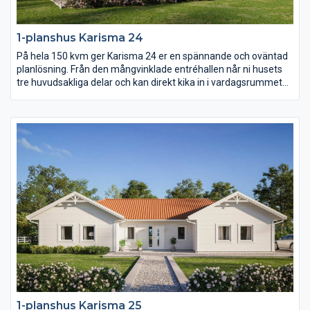
1-planshus Karisma 24
På hela 150 kvm ger Karisma 24 er en spännande och oväntad
planlösning. Från den mångvinklade entréhallen når ni husets
tre huvudsakliga delar och kan direkt kika in i vardagsrummet
med öppet ryggåstak. Karisma 24 består av en stor
umgängesdel med burspråk och kökshalvö i köket, en avskild
barn- och ungdomsdel med eget allrum samt en vuxendel med
stort badrum och arbetsrum. Karisma 24 har helt enkelt extra
allt.
1-planshus Karisma 25