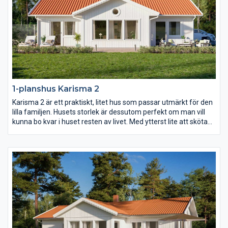
1-planshus Karisma 2
Karisma 2 är ett praktiskt, litet hus som passar utmärkt för den
lilla familjen. Husets storlek är dessutom perfekt om man vill
kunna bo kvar i huset resten av livet. Med ytterst lite att sköta
om och städa och med allting nära tillhands är det här ett
bekvämt och långsiktigt boende, fyllt av livskvalitet. Ytorna i
varje rum är generöst tilltagna och det finns stora möjligheter
att anpassa inredningen efter just era behov.