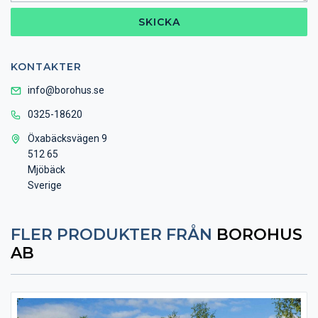
SKICKA
KONTAKTER
info@borohus.se
0325-18620
Öxabäcksvägen 9
512 65
Mjöbäck
Sverige
FLER PRODUKTER FRÅN
BOROHUS
AB