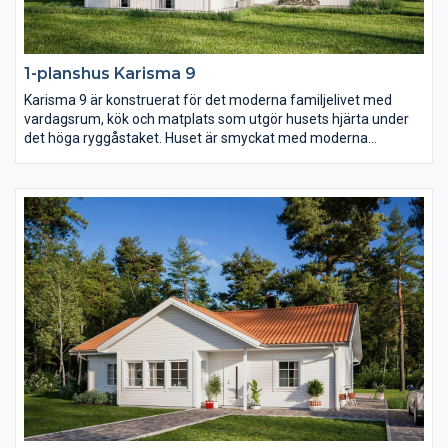
1-planshus Karisma 9
Karisma 9 är konstruerat för det moderna familjelivet med
vardagsrum, kök och matplats som utgör husets hjärta under
det höga ryggåstaket. Huset är smyckat med moderna
fönsterval som följer arkitekturen och en inbjudande entré
placerad centralt i husets mitt.