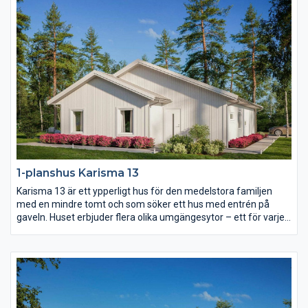
bekvämligheter inom nära räckhåll.
1-planshus Karisma 13
Karisma 13 är ett ypperligt hus för den medelstora familjen
med en mindre tomt och som söker ett hus med entrén på
gaveln. Huset erbjuder flera olika umgängesytor – ett för varje
familjetillfälle. Vardagsrummet är rejält och delvis avskilt från
det rymliga köket. Föräldrasovrummet har eget badrum och i
barndelen av huset finns både allrum och wc.