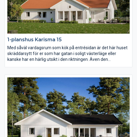
1-planshus Karisma 15
Med såväl vardagsrum som kök på entrésidan är det här huset
skräddarsytt för er som har gatan i soligt västerläge eller
kanske har en härlig utsikt i den riktningen. Även den
väderskyddade och ombonade uteplatsen under tak ligger mot
entrésidan och också föräldrasovrummet har ett fönster åt det
hållet. I övrigt har Karisma 15 en härlig öppen och ljusberikande
planlösning.