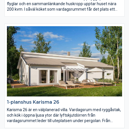
flyglar och en sammanlänkande huskropp upptar huset nära
200 kvm. I såväl köket som vardagsrummet får det plats ett
långt långbord och i hela huset finns det gott om utrymme.
Karisma 25 har sammanlagt fem sovrum varav det största är
på hela 23 kvm med utgång till den öppna innergården på
trädgårdssidan.
1-planshus Karisma 26
Karisma 26 är en välplanerad villa. Vardagsrum med ryggåstak,
och kök i öppna ljusa ytor där lyftskjutdörren från
vardagsrummet leder till uteplatsen under pergolan. Från
köksön, där matlagningen sker, har du härlig kontakt med