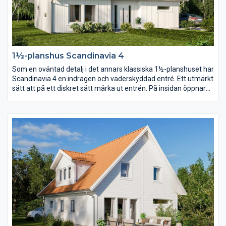
1½-planshus Scandinavia 4
Som en oväntad detalj i det annars klassiska 1½-planshuset har
Scandinavia 4 en indragen och väderskyddad entré. Ett utmärkt
sätt att på ett diskret sätt märka ut entrén. På insidan öppnar
en stor entréhall upp sig och med trappan som axel vrider sig
planlösningen runt huset i en dynamisk cirkel.
Föräldrasovrummet placerar ni lika gärna på bottenvåningen
som en trappa upp.