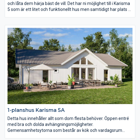
och låta dem härja bäst de vill. Det har ni möjlighet till i Karisma
5 som är ett litet och funktionellt hus men samtidigt har plats åt
två vardagsrum och två sovrumsavdelningar. Karisma 5 passar
perfekt för er som vill få ut maximal yta på en avlång tomt.
1-planshus Karisma 5A
Detta hus innehåller allt som dom flesta behöver. Öppen entré
med bra och dolda avhängningsmöjligheter.
Gemensamhetsytorna som består av kök och vardagsrum
präglas av öppenhet, ljus och rymd. Där är det nästan fyra