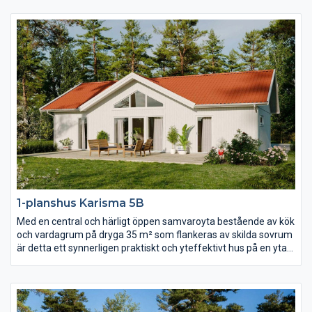
meter till nock som dessutom är genomlyst av spetsfönster
från gavelspetsarna i båda ändar. Det separerade
föräldrasovrummet har lyxigt fått ett eget badrum och i andra
ändan av huset hittar du ytterligare två sovrum, allrum och wc.
1-planshus Karisma 5B
Med en central och härligt öppen samvaroyta bestående av kök
och vardagrum på dryga 35 m² som flankeras av skilda sovrum
är detta ett synnerligen praktiskt och yteffektivt hus på en yta
av ca 90 m². Vardagsrummet präglas av ljus och volym tack
vare det höga ryggåstaket och härligt ljusinsläpp.