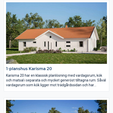
en egen passage ligger de två barn- och ungdomssovrummen
med eget allrum.
1-planshus Karisma 20
Karisma 20 har en klassisk planlösning med vardagsrum, kök
och matsal i separata och mycket generöst tilltagna rum. Såväl
vardagsrum som kök ligger mot trädgårdssidan och har
terrassdörrar ut mot baksidan. Klädvårdsavdelningen är
placerad för att fungera som groventré och direktpassage in
fån carport eller garage.