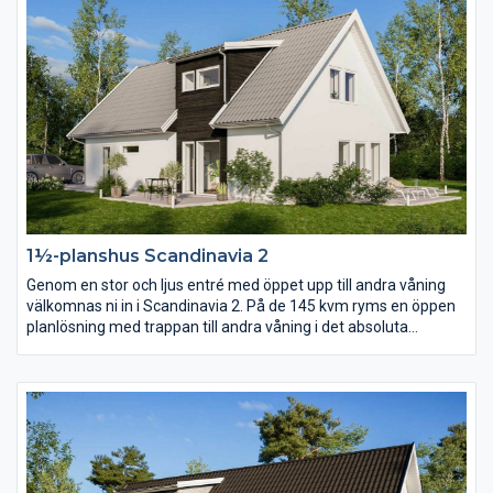
1½-planshus Scandinavia 2
Genom en stor och ljus entré med öppet upp till andra våning
välkomnas ni in i Scandinavia 2. På de 145 kvm ryms en öppen
planlösning med trappan till andra våning i det absoluta
centrumet. På andra våning finns förutom tre sovrum och
allrum ett stort härligt badrum i burspråket.