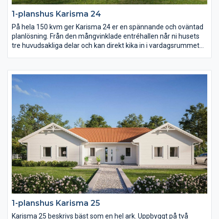
1-planshus Karisma 24
På hela 150 kvm ger Karisma 24 er en spännande och oväntad
planlösning. Från den mångvinklade entréhallen når ni husets
tre huvudsakliga delar och kan direkt kika in i vardagsrummet
med öppet ryggåstak. Karisma 24 består av en stor
umgängesdel med burspråk och kökshalvö i köket, en avskild
barn- och ungdomsdel med eget allrum samt en vuxendel med
stort badrum och arbetsrum. Karisma 24 har helt enkelt extra
allt.
1-planshus Karisma 25
Karisma 25 beskrivs bäst som en hel ark. Uppbyggt på två