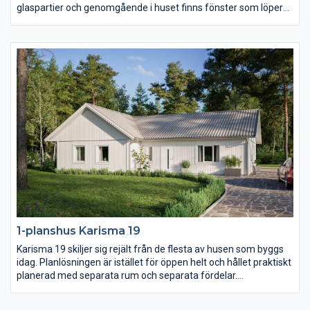
glaspartier och genomgående i huset finns fönster som löper
ända ner till golvet och på så sätt knyter ihop utsidan med
insidan. Köket är stort och praktiskt och föräldrasovrummet ett
riktigt lyxigt master bedroom.
1-planshus Karisma 19
Karisma 19 skiljer sig rejält från de flesta av husen som byggs
idag. Planlösningen är istället för öppen helt och hållet praktiskt
planerad med separata rum och separata fördelar.
Föräldrasovrummet ligger avskilt med ett stort badrum och två
(!) klädkammare samt terrassdörr. I samma vinkel men genom