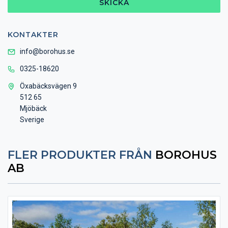
SKICKA
KONTAKTER
info@borohus.se
0325-18620
Öxabäcksvägen 9
512 65
Mjöbäck
Sverige
FLER PRODUKTER FRÅN
BOROHUS
AB