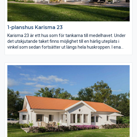
1-planshus Karisma 23
Karisma 23 är ett hus som för tankarna till medelhavet. Under
det utskjutande taket finns möjlighet till en härlig uteplats i
vinkel som sedan fortsätter ut längs hela huskroppen. I ena
vinkeln finns familjens privata rum med möjlighet till hela fyra
sovrum. I den andra vinkeln sträcker sig ett högt och öppet
ryggåstak över vardagsrum, matplats och kök.