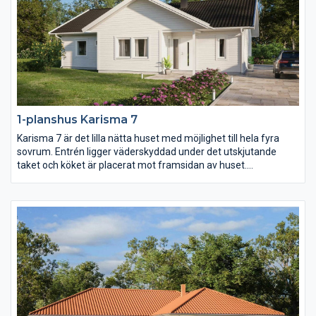
1-planshus Karisma 7
Karisma 7 är det lilla nätta huset med möjlighet till hela fyra
sovrum. Entrén ligger väderskyddad under det utskjutande
taket och köket är placerat mot framsidan av huset.
Klädvårdsavdelningens placering gör det dessutom enkelt att
komplettera huset med garage eller carport med väderskyddad
passage in till huset.