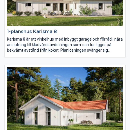
1-planshus Karisma 8
Karisma 8 är ett vinkelhus med inbyggt garage och förråd i nära
anslutning till klädvårdsavdelningen som i sin tur ligger på
bekvämt avstånd från köket. Planlösningen svänger sig
därefter fram från köket genom matplatsen med en möjlig
bardisk, den rymliga entrén och slutligen vardagsrummet
placerat mot trädgårdssidan. I husets vinkel placeras med
fördel en härlig uteplats i lä.