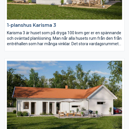
1-planshus Karisma 3
Karisma 3 är huset som på dryga 100 kvm ger er en spännande
och oväntad planlösning. Man når alla husets rum från den från
entréhallen som har många vinklar. Det stora vardagsrummet
har ryggåstak vilket bidrar till rymden i huset. Karisma 3 är
huset för er som vill lägga fokus på kök och vardagsrum men
samtidigt inte kompromissa för mycket med sovrum och
badrum.