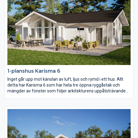
1-planshus Karisma 6
Inget går upp mot känslan av luft, ljus och rymd i ett hus. Allt
detta har Karisma 6 som har hela tre öppna ryggåstak och
mängder av fönster som följer arkitekturens uppåtsträvande
rörelse. Vill ni ha kontakt med både fram- och baksidan av
huset från kök och vardagsrum så är detta huset för er.