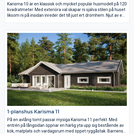
Karisma 10 är en klassisk och mycket populär husmodell på 120
kvadratmeter. Med exteriöra val skapar ni själva stilen på huset
liksom ni på insidan inreder det till just ert drömhem. Njut av en
uteplats i den vindskyddade vinkeln på baksidan av huset och
av det rymliga föräldrasovrummets avskilda placering längst
bort från gatan.
1-planshus Karisma 11
På en avlång tomt passar mysiga Karisma 11 perfekt. Med
entrén på långsidan öppnar en härlig yta upp sig bestående av
kök, matplats och vardagsrum med öppet ryggåstak. Barnens