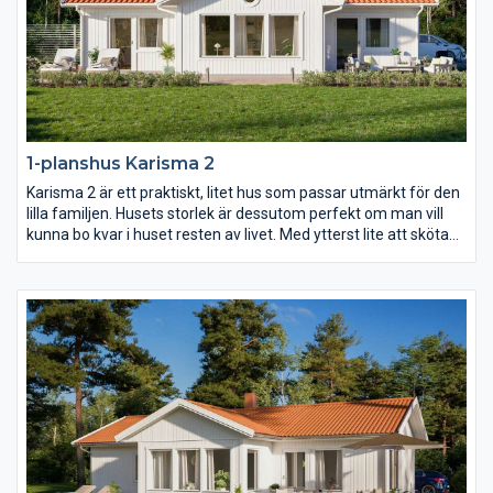
1-planshus Karisma 2
Karisma 2 är ett praktiskt, litet hus som passar utmärkt för den
lilla familjen. Husets storlek är dessutom perfekt om man vill
kunna bo kvar i huset resten av livet. Med ytterst lite att sköta
om och städa och med allting nära tillhands är det här ett
bekvämt och långsiktigt boende, fyllt av livskvalitet. Ytorna i
varje rum är generöst tilltagna och det finns stora möjligheter
att anpassa inredningen efter just era behov.