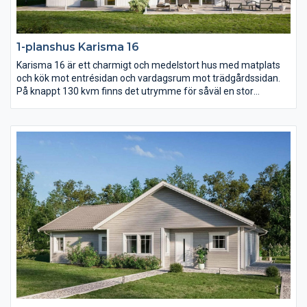
1-planshus Karisma 16
Karisma 16 är ett charmigt och medelstort hus med matplats
och kök mot entrésidan och vardagsrum mot trädgårdssidan.
På knappt 130 kvm finns det utrymme för såväl en stor
umgängesdel som en avskild del med sovrum samt allrum.
Över vardagsrum, kök och matplats reser sig ett högt
ryggåstak.