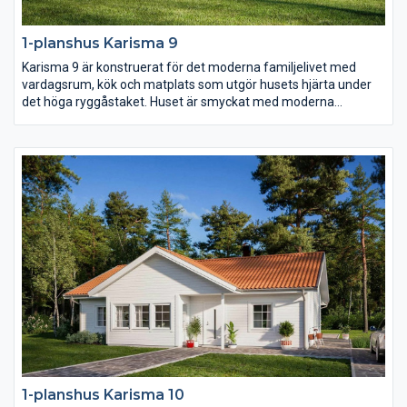
1-planshus Karisma 9
Karisma 9 är konstruerat för det moderna familjelivet med
vardagsrum, kök och matplats som utgör husets hjärta under
det höga ryggåstaket. Huset är smyckat med moderna
fönsterval som följer arkitekturen och en inbjudande entré
placerad centralt i husets mitt.
1-planshus Karisma 10