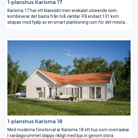
1-planshus Karisma 17
Karisma 17 har ett klassiskt men avskalat utseende som
kombinerar det bästa från två världar. På endast 131 kvm
skapas med hjälp av en smart planlösning rum för det mesta.
Vardagsrummet ligger under det öppna ryggåstaket och är
delvis sammanlänkat med kök och matplats. Dessutom finns
det hela fyra sovrum samt ett allrum.
1-planshus Karisma 18
Med moderna fönsterval är Karisma 18 ett hus som överraskar.
I vardagsrummet släpps rikligt med ljus in genom stora