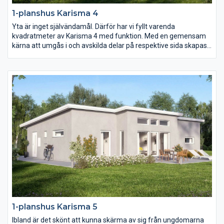
1-planshus Karisma 4
Yta är inget självändamål. Därför har vi fyllt varenda
kvadratmeter av Karisma 4 med funktion. Med en gemensam
kärna att umgås i och avskilda delar på respektive sida skapas
ett hem i harmoni. Och genom smarta lösningar och fullt
utnyttjande av ytan blir vardagen i Karisma 4 roligare, enklare
och mer kostnadseffektiv.
1-planshus Karisma 5
Ibland är det skönt att kunna skärma av sig från ungdomarna