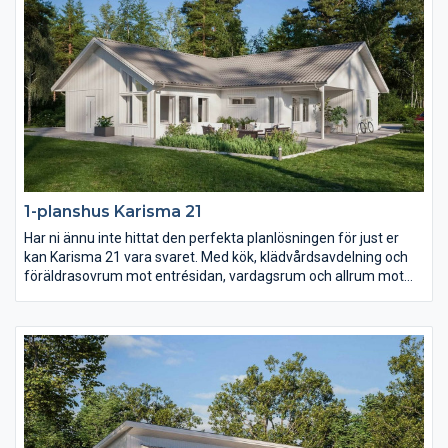
1-planshus Karisma 21
Har ni ännu inte hittat den perfekta planlösningen för just er
kan Karisma 21 vara svaret. Med kök, klädvårdsavdelning och
föräldrasovrum mot entrésidan, vardagsrum och allrum mot
trädgården samt husets alla sovrum i ett och samma
väderstreck skapas en unik planlösning. Barn- och
ungdomssovrummen har dessutom ett eget gemensamt
badrum samt allrum.