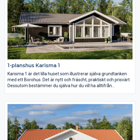
1-planshus Karisma 1
Karisma 1 är det lilla huset som illustrerar själva grundtanken
med ett Borohus. Det är nytt och fräscht, praktiskt och prisvärt.
Dessutom bestämmer du själva hur du vill ha alltifrån
planlösning och fönsterdesign till val av inredning och exteriör.
Med sina 103,7 kvm är Karisma 1 perfekt för den lilla familjen
och för er som vill bo lustfyllt i villa med minimalt att sköta om.