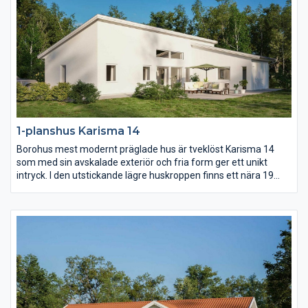
1-planshus Karisma 14
Borohus mest modernt präglade hus är tveklöst Karisma 14
som med sin avskalade exteriör och fria form ger ett unikt
intryck. I den utstickande lägre huskroppen finns ett nära 19
kvm stort master bedroom med eget badrum och om ni vill
egen terrassdörr. Kök och vardagsrum utmärks av ljus och rymd
som en effekt av det höga snedtaket.