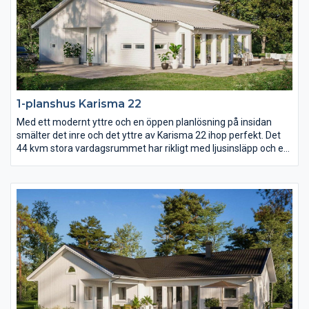
1-planshus Karisma 22
Med ett modernt yttre och en öppen planlösning på insidan
smälter det inre och det yttre av Karisma 22 ihop perfekt. Det
44 kvm stora vardagsrummet har rikligt med ljusinsläpp och ett
härligt öppet ryggåstak som sträcker sig genom hela rummet.
Med entrén på gaveln och mängder av fönsterpartier längs ena
långsidan är Karisma 22 ritat för er med vacker utsikt över skog
och mark, vattendrag eller varför inte en fantastiskt mysig
trädgård?