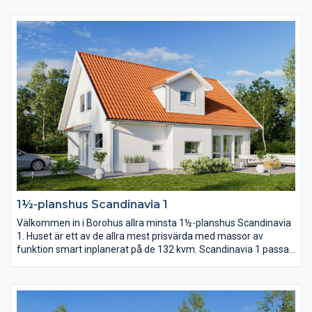
övriga huset. Från köket har du också praktisk närhet till
klädvården, en klädvård i generös storlek. Separerat från
gemensamhetsytorna ligger sovrummen och allrum.
1½-planshus Scandinavia 1
Välkommen in i Borohus allra minsta 1½-planshus Scandinavia
1. Huset är ett av de allra mest prisvärda med massor av
funktion smart inplanerat på de 132 kvm. Scandinavia 1 passar
en långsmal tomt där kortsidan ligger mot gatan alternativt en
tomt där man vill matcha matplats, kök och vardagsrum med
den finaste delen av trädgården eller utsikten.