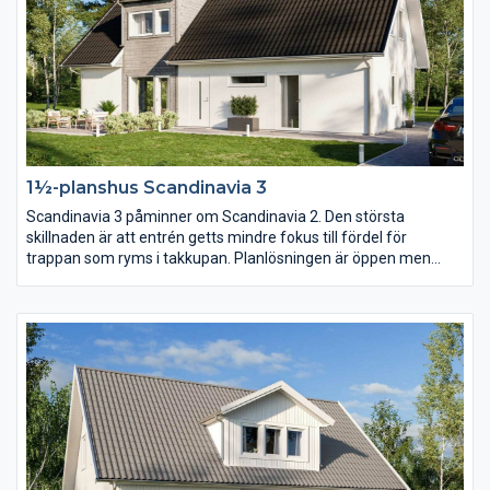
1½-planshus Scandinavia 3
Scandinavia 3 påminner om Scandinavia 2. Den största
skillnaden är att entrén getts mindre fokus till fördel för
trappan som ryms i takkupan. Planlösningen är öppen men
köket har här placerats mot baksidan och vardagsrummet mot
entrésidan. En trappa upp har klädkammaren blivit nära dubbelt
så stor.