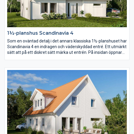
1½-planshus Scandinavia 4
Som en oväntad detalj i det annars klassiska 1½-planshuset har
Scandinavia 4 en indragen och väderskyddad entré. Ett utmärkt
sätt att på ett diskret sätt märka ut entrén. På insidan öppnar
en stor entréhall upp sig och med trappan som axel vrider sig
planlösningen runt huset i en dynamisk cirkel.
Föräldrasovrummet placerar ni lika gärna på bottenvåningen
som en trappa upp.