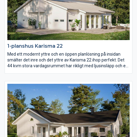
1-planshus Karisma 22
Med ett modernt yttre och en öppen planlösning på insidan
smälter det inre och det yttre av Karisma 22 ihop perfekt. Det
44 kvm stora vardagsrummet har rikligt med ljusinsläpp och ett
härligt öppet ryggåstak som sträcker sig genom hela rummet.
Med entrén på gaveln och mängder av fönsterpartier längs ena
långsidan är Karisma 22 ritat för er med vacker utsikt över skog
och mark, vattendrag eller varför inte en fantastiskt mysig
trädgård?