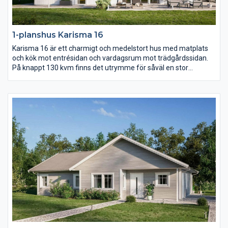
1-planshus Karisma 16
Karisma 16 är ett charmigt och medelstort hus med matplats
och kök mot entrésidan och vardagsrum mot trädgårdssidan.
På knappt 130 kvm finns det utrymme för såväl en stor
umgängesdel som en avskild del med sovrum samt allrum.
Över vardagsrum, kök och matplats reser sig ett högt
ryggåstak.