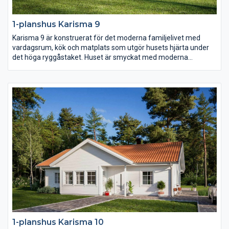
1-planshus Karisma 9
Karisma 9 är konstruerat för det moderna familjelivet med
vardagsrum, kök och matplats som utgör husets hjärta under
det höga ryggåstaket. Huset är smyckat med moderna
fönsterval som följer arkitekturen och en inbjudande entré
placerad centralt i husets mitt.
1-planshus Karisma 10