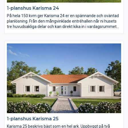
1-planshus Karisma 24
På hela 150 kvm ger Karisma 24 er en spännande och oväntad
planlösning. Från den mångvinklade entréhallen når ni husets
tre huvudsakliga delar och kan direkt kika in i vardagsrummet
med öppet ryggåstak. Karisma 24 består av en stor
umgängesdel med burspråk och kökshalvö i köket, en avskild
barn- och ungdomsdel med eget allrum samt en vuxendel med
stort badrum och arbetsrum. Karisma 24 har helt enkelt extra
allt.
1-planshus Karisma 25
Karisma 25 beskrivs bäst som en hel ark. Uppbyggt på två