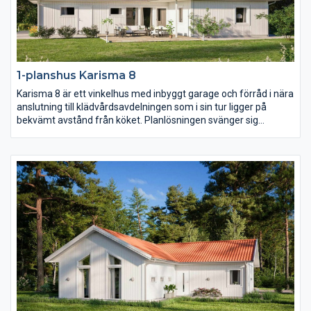
1-planshus Karisma 8
Karisma 8 är ett vinkelhus med inbyggt garage och förråd i nära
anslutning till klädvårdsavdelningen som i sin tur ligger på
bekvämt avstånd från köket. Planlösningen svänger sig
därefter fram från köket genom matplatsen med en möjlig
bardisk, den rymliga entrén och slutligen vardagsrummet
placerat mot trädgårdssidan. I husets vinkel placeras med
fördel en härlig uteplats i lä.