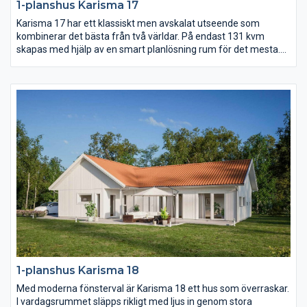
1-planshus Karisma 17
Karisma 17 har ett klassiskt men avskalat utseende som
kombinerar det bästa från två världar. På endast 131 kvm
skapas med hjälp av en smart planlösning rum för det mesta.
Vardagsrummet ligger under det öppna ryggåstaket och är
delvis sammanlänkat med kök och matplats. Dessutom finns
det hela fyra sovrum samt ett allrum.
1-planshus Karisma 18
Med moderna fönsterval är Karisma 18 ett hus som överraskar.
I vardagsrummet släpps rikligt med ljus in genom stora