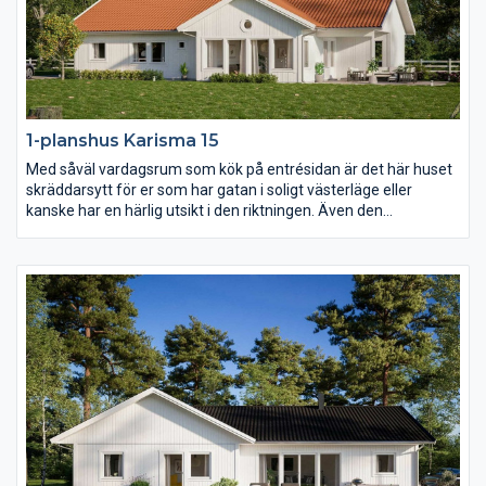
1-planshus Karisma 15
Med såväl vardagsrum som kök på entrésidan är det här huset
skräddarsytt för er som har gatan i soligt västerläge eller
kanske har en härlig utsikt i den riktningen. Även den
väderskyddade och ombonade uteplatsen under tak ligger mot
entrésidan och också föräldrasovrummet har ett fönster åt det
hållet. I övrigt har Karisma 15 en härlig öppen och ljusberikande
planlösning.