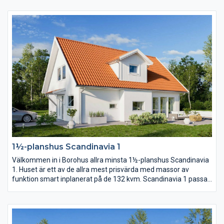
övriga huset. Från köket har du också praktisk närhet till
klädvården, en klädvård i generös storlek. Separerat från
gemensamhetsytorna ligger sovrummen och allrum.
1½-planshus Scandinavia 1
Välkommen in i Borohus allra minsta 1½-planshus Scandinavia
1. Huset är ett av de allra mest prisvärda med massor av
funktion smart inplanerat på de 132 kvm. Scandinavia 1 passar
en långsmal tomt där kortsidan ligger mot gatan alternativt en
tomt där man vill matcha matplats, kök och vardagsrum med
den finaste delen av trädgården eller utsikten.