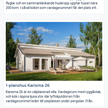
flyglar och en sammanlänkande huskropp upptar huset nära
200 kvm. I såväl köket som vardagsrummet får det plats ett
långt långbord och i hela huset finns det gott om utrymme.
Karisma 25 har sammanlagt fem sovrum varav det största är
på hela 23 kvm med utgång till den öppna innergården på
trädgårdssidan.
1-planshus Karisma 26
Karisma 26 är en välplanerad villa. Vardagsrum med ryggåstak,
och kök i öppna ljusa ytor där lyftskjutdörren från
vardagsrummet leder till uteplatsen under pergolan. Från
köksön, där matlagningen sker, har du härlig kontakt med