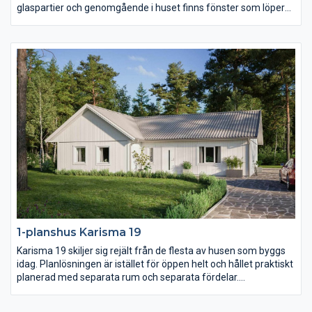
glaspartier och genomgående i huset finns fönster som löper
ända ner till golvet och på så sätt knyter ihop utsidan med
insidan. Köket är stort och praktiskt och föräldrasovrummet ett
riktigt lyxigt master bedroom.
1-planshus Karisma 19
Karisma 19 skiljer sig rejält från de flesta av husen som byggs
idag. Planlösningen är istället för öppen helt och hållet praktiskt
planerad med separata rum och separata fördelar.
Föräldrasovrummet ligger avskilt med ett stort badrum och två
(!) klädkammare samt terrassdörr. I samma vinkel men genom