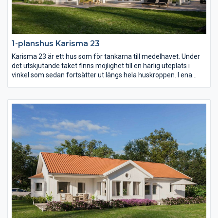
1-planshus Karisma 23
Karisma 23 är ett hus som för tankarna till medelhavet. Under
det utskjutande taket finns möjlighet till en härlig uteplats i
vinkel som sedan fortsätter ut längs hela huskroppen. I ena
vinkeln finns familjens privata rum med möjlighet till hela fyra
sovrum. I den andra vinkeln sträcker sig ett högt och öppet
ryggåstak över vardagsrum, matplats och kök.