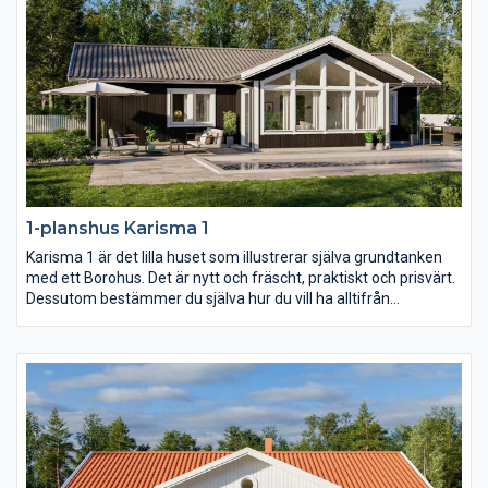
1-planshus Karisma 1
Karisma 1 är det lilla huset som illustrerar själva grundtanken
med ett Borohus. Det är nytt och fräscht, praktiskt och prisvärt.
Dessutom bestämmer du själva hur du vill ha alltifrån
planlösning och fönsterdesign till val av inredning och exteriör.
Med sina 103,7 kvm är Karisma 1 perfekt för den lilla familjen
och för er som vill bo lustfyllt i villa med minimalt att sköta om.