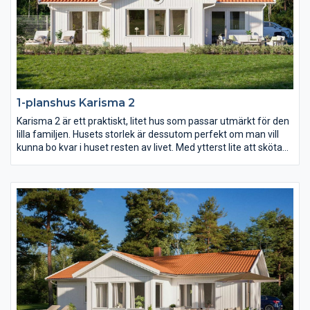
1-planshus Karisma 2
Karisma 2 är ett praktiskt, litet hus som passar utmärkt för den
lilla familjen. Husets storlek är dessutom perfekt om man vill
kunna bo kvar i huset resten av livet. Med ytterst lite att sköta
om och städa och med allting nära tillhands är det här ett
bekvämt och långsiktigt boende, fyllt av livskvalitet. Ytorna i
varje rum är generöst tilltagna och det finns stora möjligheter
att anpassa inredningen efter just era behov.