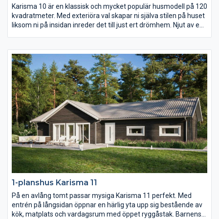
Karisma 10 är en klassisk och mycket populär husmodell på 120
kvadratmeter. Med exteriöra val skapar ni själva stilen på huset
liksom ni på insidan inreder det till just ert drömhem. Njut av en
uteplats i den vindskyddade vinkeln på baksidan av huset och
av det rymliga föräldrasovrummets avskilda placering längst
bort från gatan.
1-planshus Karisma 11
På en avlång tomt passar mysiga Karisma 11 perfekt. Med
entrén på långsidan öppnar en härlig yta upp sig bestående av
kök, matplats och vardagsrum med öppet ryggåstak. Barnens