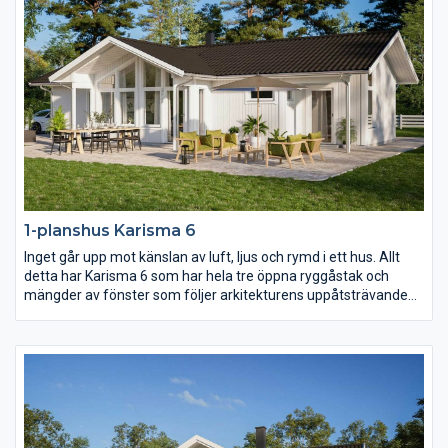
1-planshus Karisma 6
Inget går upp mot känslan av luft, ljus och rymd i ett hus. Allt
detta har Karisma 6 som har hela tre öppna ryggåstak och
mängder av fönster som följer arkitekturens uppåtsträvande
rörelse. Vill ni ha kontakt med både fram- och baksidan av
huset från kök och vardagsrum så är detta huset för er.