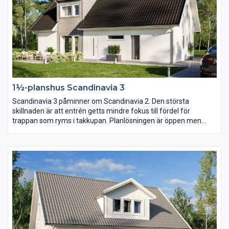
1½-planshus Scandinavia 3
Scandinavia 3 påminner om Scandinavia 2. Den största
skillnaden är att entrén getts mindre fokus till fördel för
trappan som ryms i takkupan. Planlösningen är öppen men
köket har här placerats mot baksidan och vardagsrummet mot
entrésidan. En trappa upp har klädkammaren blivit nära dubbelt
så stor.