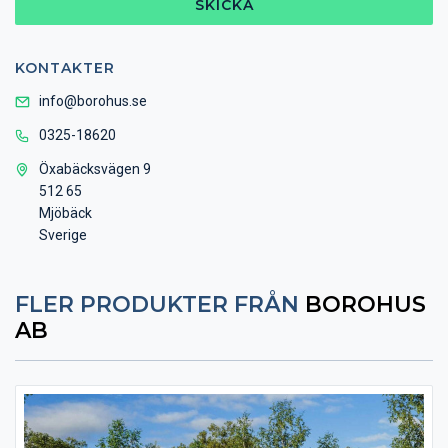
SKICKA
KONTAKTER
info@borohus.se
0325-18620
Öxabäcksvägen 9
512 65
Mjöbäck
Sverige
FLER PRODUKTER FRÅN
BOROHUS
AB