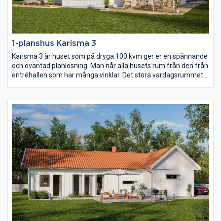
1-planshus Karisma 3
Karisma 3 är huset som på dryga 100 kvm ger er en spännande
och oväntad planlösning. Man når alla husets rum från den från
entréhallen som har många vinklar. Det stora vardagsrummet
har ryggåstak vilket bidrar till rymden i huset. Karisma 3 är
huset för er som vill lägga fokus på kök och vardagsrum men
samtidigt inte kompromissa för mycket med sovrum och
badrum.