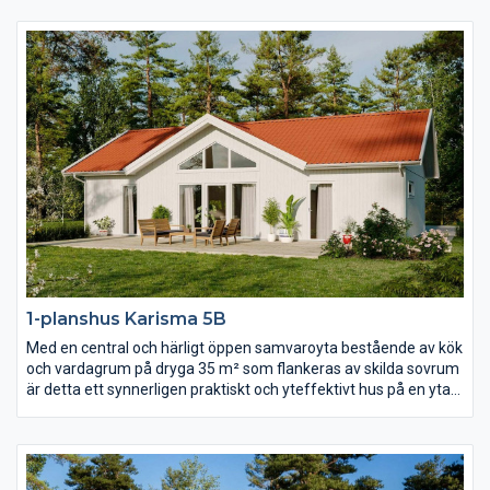
meter till nock som dessutom är genomlyst av spetsfönster
från gavelspetsarna i båda ändar. Det separerade
föräldrasovrummet har lyxigt fått ett eget badrum och i andra
ändan av huset hittar du ytterligare två sovrum, allrum och wc.
1-planshus Karisma 5B
Med en central och härligt öppen samvaroyta bestående av kök
och vardagrum på dryga 35 m² som flankeras av skilda sovrum
är detta ett synnerligen praktiskt och yteffektivt hus på en yta
av ca 90 m². Vardagsrummet präglas av ljus och volym tack
vare det höga ryggåstaket och härligt ljusinsläpp.