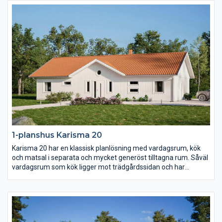
en egen passage ligger de två barn- och ungdomssovrummen
med eget allrum.
1-planshus Karisma 20
Karisma 20 har en klassisk planlösning med vardagsrum, kök
och matsal i separata och mycket generöst tilltagna rum. Såväl
vardagsrum som kök ligger mot trädgårdssidan och har
terrassdörrar ut mot baksidan. Klädvårdsavdelningen är
placerad för att fungera som groventré och direktpassage in
fån carport eller garage.