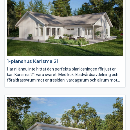
1-planshus Karisma 21
Har ni ännu inte hittat den perfekta planlösningen för just er
kan Karisma 21 vara svaret. Med kök, klädvårdsavdelning och
föräldrasovrum mot entrésidan, vardagsrum och allrum mot
trädgården samt husets alla sovrum i ett och samma
väderstreck skapas en unik planlösning. Barn- och
ungdomssovrummen har dessutom ett eget gemensamt
badrum samt allrum.