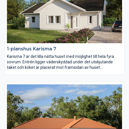
1-planshus Karisma 7
Karisma 7 är det lilla nätta huset med möjlighet till hela fyra
sovrum. Entrén ligger väderskyddad under det utskjutande
taket och köket är placerat mot framsidan av huset.
Klädvårdsavdelningens placering gör det dessutom enkelt att
komplettera huset med garage eller carport med väderskyddad
passage in till huset.