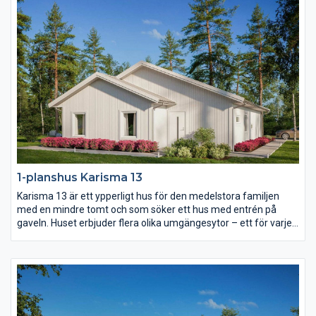
bekvämligheter inom nära räckhåll.
1-planshus Karisma 13
Karisma 13 är ett ypperligt hus för den medelstora familjen
med en mindre tomt och som söker ett hus med entrén på
gaveln. Huset erbjuder flera olika umgängesytor – ett för varje
familjetillfälle. Vardagsrummet är rejält och delvis avskilt från
det rymliga köket. Föräldrasovrummet har eget badrum och i
barndelen av huset finns både allrum och wc.