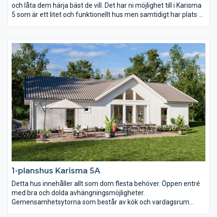
och låta dem härja bäst de vill. Det har ni möjlighet till i Karisma
5 som är ett litet och funktionellt hus men samtidigt har plats åt
två vardagsrum och två sovrumsavdelningar. Karisma 5 passar
perfekt för er som vill få ut maximal yta på en avlång tomt.
1-planshus Karisma 5A
Detta hus innehåller allt som dom flesta behöver. Öppen entré
med bra och dolda avhängningsmöjligheter.
Gemensamhetsytorna som består av kök och vardagsrum
präglas av öppenhet, ljus och rymd. Där är det nästan fyra