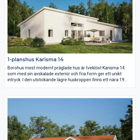
1-planshus Karisma 14
Borohus mest modernt präglade hus är tveklöst Karisma 14
som med sin avskalade exteriör och fria form ger ett unikt
intryck. I den utstickande lägre huskroppen finns ett nära 19
kvm stort master bedroom med eget badrum och om ni vill
egen terrassdörr. Kök och vardagsrum utmärks av ljus och rymd
som en effekt av det höga snedtaket.