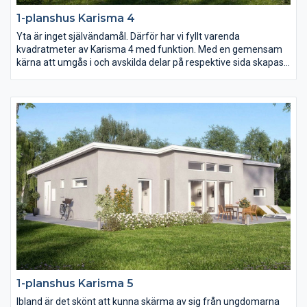
1-planshus Karisma 4
Yta är inget självändamål. Därför har vi fyllt varenda
kvadratmeter av Karisma 4 med funktion. Med en gemensam
kärna att umgås i och avskilda delar på respektive sida skapas
ett hem i harmoni. Och genom smarta lösningar och fullt
utnyttjande av ytan blir vardagen i Karisma 4 roligare, enklare
och mer kostnadseffektiv.
1-planshus Karisma 5
Ibland är det skönt att kunna skärma av sig från ungdomarna