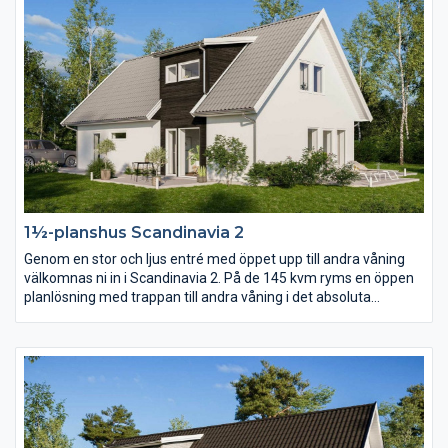
1½-planshus Scandinavia 2
Genom en stor och ljus entré med öppet upp till andra våning
välkomnas ni in i Scandinavia 2. På de 145 kvm ryms en öppen
planlösning med trappan till andra våning i det absoluta
centrumet. På andra våning finns förutom tre sovrum och
allrum ett stort härligt badrum i burspråket.