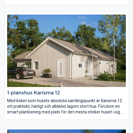
sovrum, allrum och badrum ligger härligt avskilt från husets
övriga rum och vardagsrummet med eget badrum likaså.
Karisma 11 ger er mycket funktion och hemtrevnad på en lite
mindre yta.
1-planshus Karisma 12
Med köket som husets absoluta samlingspunkt är Karisma 12
ett praktiskt, härligt och alldeles lagom stort hus. Förutom en
smart planlösning med plats för det mesta sticker huset i sig
självt inte ut. Karisma 12 är därmed fritt för er att prägla precis
enligt er egen stil vilket gör att varje hus blir unikt. Njut av en
härlig uteplats i vinkel, en separat barnavdelning och alla