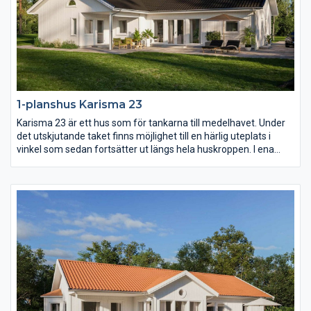
1-planshus Karisma 23
Karisma 23 är ett hus som för tankarna till medelhavet. Under
det utskjutande taket finns möjlighet till en härlig uteplats i
vinkel som sedan fortsätter ut längs hela huskroppen. I ena
vinkeln finns familjens privata rum med möjlighet till hela fyra
sovrum. I den andra vinkeln sträcker sig ett högt och öppet
ryggåstak över vardagsrum, matplats och kök.