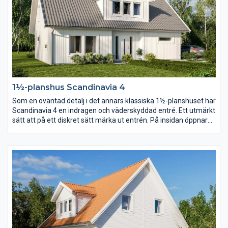
1½-planshus Scandinavia 4
Som en oväntad detalj i det annars klassiska 1½-planshuset har
Scandinavia 4 en indragen och väderskyddad entré. Ett utmärkt
sätt att på ett diskret sätt märka ut entrén. På insidan öppnar
en stor entréhall upp sig och med trappan som axel vrider sig
planlösningen runt huset i en dynamisk cirkel.
Föräldrasovrummet placerar ni lika gärna på bottenvåningen
som en trappa upp.