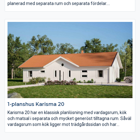
planerad med separata rum och separata fördelar.
Föräldrasovrummet ligger avskilt med ett stort badrum och två
(!) klädkammare samt terrassdörr. I samma vinkel men genom
en egen passage ligger de två barn- och ungdomssovrummen
med eget allrum.
1-planshus Karisma 20
Karisma 20 har en klassisk planlösning med vardagsrum, kök
och matsal i separata och mycket generöst tilltagna rum. Såväl
vardagsrum som kök ligger mot trädgårdssidan och har
terrassdörrar ut mot baksidan. Klädvårdsavdelningen är
placerad för att fungera som groventré och direktpassage in