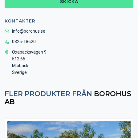
SKICKA
KONTAKTER
info@borohus.se
0325-18620
Öxabäcksvägen 9
512 65
Mjöbäck
Sverige
FLER PRODUKTER FRÅN
BOROHUS
AB