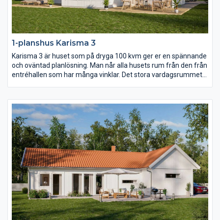
1-planshus Karisma 3
Karisma 3 är huset som på dryga 100 kvm ger er en spännande
och oväntad planlösning. Man når alla husets rum från den från
entréhallen som har många vinklar. Det stora vardagsrummet
har ryggåstak vilket bidrar till rymden i huset. Karisma 3 är
huset för er som vill lägga fokus på kök och vardagsrum men
samtidigt inte kompromissa för mycket med sovrum och
badrum.