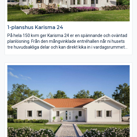
1-planshus Karisma 24
På hela 150 kvm ger Karisma 24 er en spännande och oväntad
planlösning. Från den mångvinklade entréhallen når ni husets
tre huvudsakliga delar och kan direkt kika in i vardagsrummet
med öppet ryggåstak. Karisma 24 består av en stor
umgängesdel med burspråk och kökshalvö i köket, en avskild
barn- och ungdomsdel med eget allrum samt en vuxendel med
stort badrum och arbetsrum. Karisma 24 har helt enkelt extra
allt.