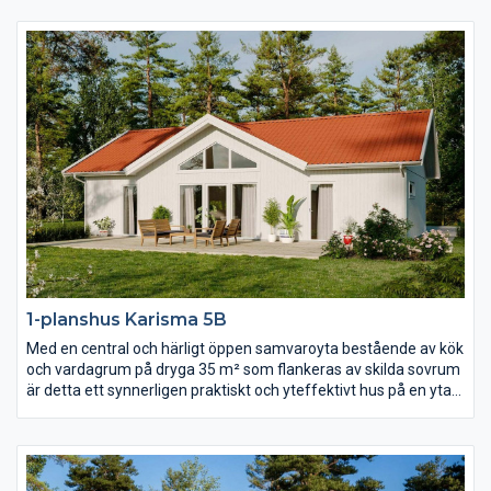
meter till nock som dessutom är genomlyst av spetsfönster
från gavelspetsarna i båda ändar. Det separerade
föräldrasovrummet har lyxigt fått ett eget badrum och i andra
ändan av huset hittar du ytterligare två sovrum, allrum och wc.
1-planshus Karisma 5B
Med en central och härligt öppen samvaroyta bestående av kök
och vardagrum på dryga 35 m² som flankeras av skilda sovrum
är detta ett synnerligen praktiskt och yteffektivt hus på en yta
av ca 90 m². Vardagsrummet präglas av ljus och volym tack
vare det höga ryggåstaket och härligt ljusinsläpp.