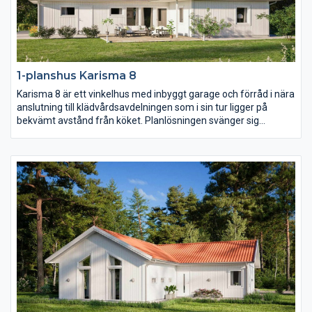
1-planshus Karisma 8
Karisma 8 är ett vinkelhus med inbyggt garage och förråd i nära
anslutning till klädvårdsavdelningen som i sin tur ligger på
bekvämt avstånd från köket. Planlösningen svänger sig
därefter fram från köket genom matplatsen med en möjlig
bardisk, den rymliga entrén och slutligen vardagsrummet
placerat mot trädgårdssidan. I husets vinkel placeras med
fördel en härlig uteplats i lä.