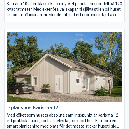
Karisma 10 är en klassisk och mycket populär husmodell på 120
kvadratmeter. Med exteriöra val skapar ni själva stilen på huset
liksom ni på insidan inreder det till just ert drömhem. Njut av en
uteplats i den vindskyddade vinkeln på baksidan av huset och
av det rymliga föräldrasovrummets avskilda placering längst
bort från gatan.
1-planshus Karisma 12
Med köket som husets absoluta samlingspunkt är Karisma 12
ett praktiskt, härligt och alldeles lagom stort hus. Förutom en
smart planlösning med plats för det mesta sticker huset i sig