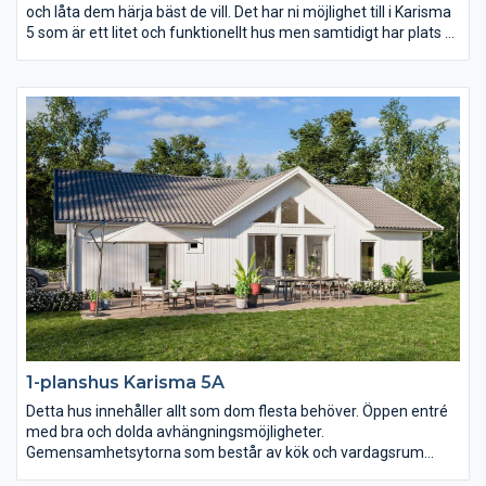
och låta dem härja bäst de vill. Det har ni möjlighet till i Karisma
5 som är ett litet och funktionellt hus men samtidigt har plats åt
två vardagsrum och två sovrumsavdelningar. Karisma 5 passar
perfekt för er som vill få ut maximal yta på en avlång tomt.
1-planshus Karisma 5A
Detta hus innehåller allt som dom flesta behöver. Öppen entré
med bra och dolda avhängningsmöjligheter.
Gemensamhetsytorna som består av kök och vardagsrum
präglas av öppenhet, ljus och rymd. Där är det nästan fyra