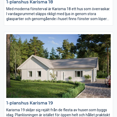
1-planshus Karisma 18
Med moderna fönsterval är Karisma 18 ett hus som överraskar.
I vardagsrummet släpps rikligt med ljus in genom stora
glaspartier och genomgående i huset finns fönster som löper
ända ner till golvet och på så sätt knyter ihop utsidan med
insidan. Köket är stort och praktiskt och föräldrasovrummet ett
riktigt lyxigt master bedroom.
1-planshus Karisma 19
Karisma 19 skiljer sig rejält från de flesta av husen som byggs
idag. Planlösningen är istället för öppen helt och hållet praktiskt