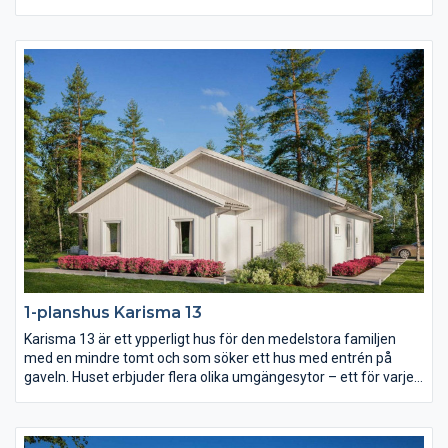
självt inte ut. Karisma 12 är därmed fritt för er att prägla precis
enligt er egen stil vilket gör att varje hus blir unikt. Njut av en
härlig uteplats i vinkel, en separat barnavdelning och alla
bekvämligheter inom nära räckhåll.
1-planshus Karisma 13
Karisma 13 är ett ypperligt hus för den medelstora familjen
med en mindre tomt och som söker ett hus med entrén på
gaveln. Huset erbjuder flera olika umgängesytor – ett för varje
familjetillfälle. Vardagsrummet är rejält och delvis avskilt från
det rymliga köket. Föräldrasovrummet har eget badrum och i
barndelen av huset finns både allrum och wc.