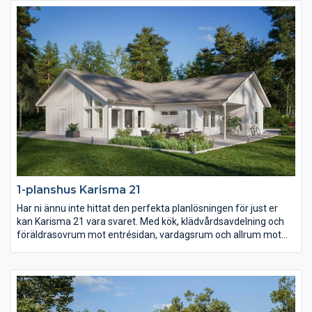
fån carport eller garage.
1-planshus Karisma 21
Har ni ännu inte hittat den perfekta planlösningen för just er
kan Karisma 21 vara svaret. Med kök, klädvårdsavdelning och
föräldrasovrum mot entrésidan, vardagsrum och allrum mot
trädgården samt husets alla sovrum i ett och samma
väderstreck skapas en unik planlösning. Barn- och
ungdomssovrummen har dessutom ett eget gemensamt
badrum samt allrum.