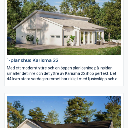
1-planshus Karisma 22
Med ett modernt yttre och en öppen planlösning på insidan
smälter det inre och det yttre av Karisma 22 ihop perfekt. Det
44 kvm stora vardagsrummet har rikligt med ljusinsläpp och ett
härligt öppet ryggåstak som sträcker sig genom hela rummet.
Med entrén på gaveln och mängder av fönsterpartier längs ena
långsidan är Karisma 22 ritat för er med vacker utsikt över skog
och mark, vattendrag eller varför inte en fantastiskt mysig
trädgård?