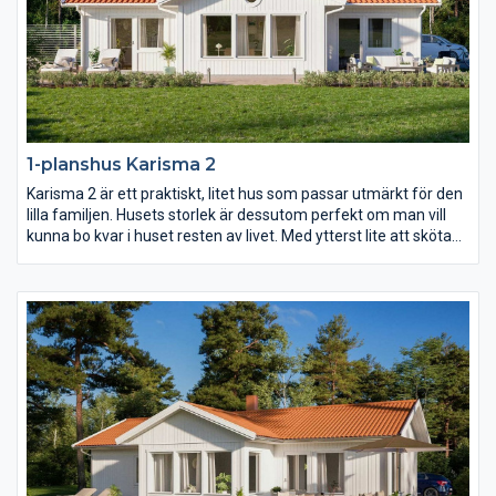
1-planshus Karisma 2
Karisma 2 är ett praktiskt, litet hus som passar utmärkt för den
lilla familjen. Husets storlek är dessutom perfekt om man vill
kunna bo kvar i huset resten av livet. Med ytterst lite att sköta
om och städa och med allting nära tillhands är det här ett
bekvämt och långsiktigt boende, fyllt av livskvalitet. Ytorna i
varje rum är generöst tilltagna och det finns stora möjligheter
att anpassa inredningen efter just era behov.