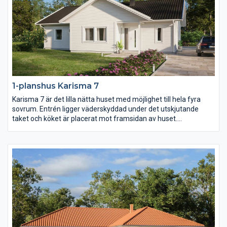
1-planshus Karisma 7
Karisma 7 är det lilla nätta huset med möjlighet till hela fyra
sovrum. Entrén ligger väderskyddad under det utskjutande
taket och köket är placerat mot framsidan av huset.
Klädvårdsavdelningens placering gör det dessutom enkelt att
komplettera huset med garage eller carport med väderskyddad
passage in till huset.