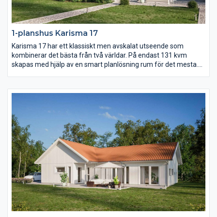
1-planshus Karisma 17
Karisma 17 har ett klassiskt men avskalat utseende som
kombinerar det bästa från två världar. På endast 131 kvm
skapas med hjälp av en smart planlösning rum för det mesta.
Vardagsrummet ligger under det öppna ryggåstaket och är
delvis sammanlänkat med kök och matplats. Dessutom finns
det hela fyra sovrum samt ett allrum.