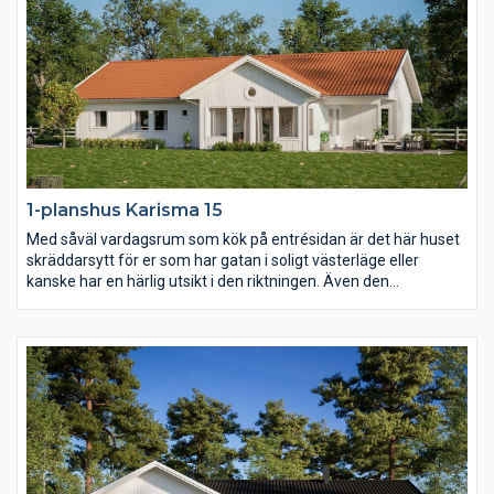
1-planshus Karisma 15
Med såväl vardagsrum som kök på entrésidan är det här huset
skräddarsytt för er som har gatan i soligt västerläge eller
kanske har en härlig utsikt i den riktningen. Även den
väderskyddade och ombonade uteplatsen under tak ligger mot
entrésidan och också föräldrasovrummet har ett fönster åt det
hållet. I övrigt har Karisma 15 en härlig öppen och ljusberikande
planlösning.