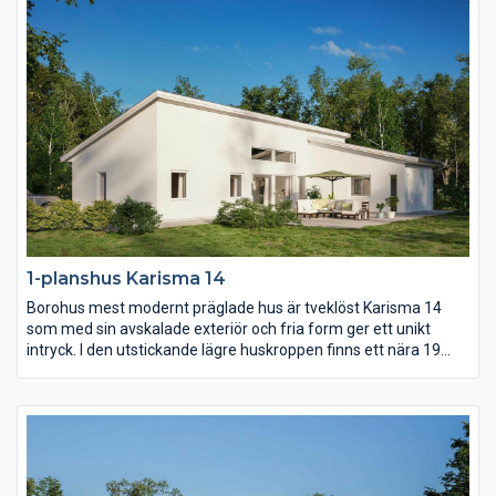
1-planshus Karisma 14
Borohus mest modernt präglade hus är tveklöst Karisma 14
som med sin avskalade exteriör och fria form ger ett unikt
intryck. I den utstickande lägre huskroppen finns ett nära 19
kvm stort master bedroom med eget badrum och om ni vill
egen terrassdörr. Kök och vardagsrum utmärks av ljus och rymd
som en effekt av det höga snedtaket.