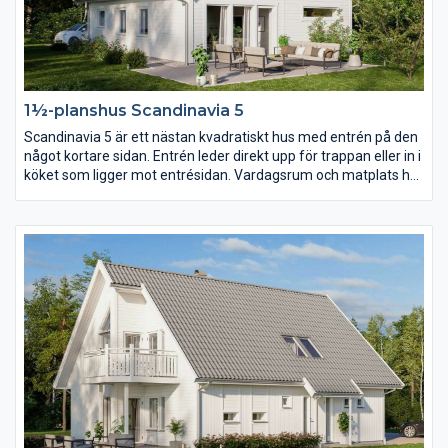
1½-planshus Scandinavia 5
Scandinavia 5 är ett nästan kvadratiskt hus med entrén på den
något kortare sidan. Entrén leder direkt upp för trappan eller in i
köket som ligger mot entrésidan. Vardagsrum och matplats har
en öppen planlösning som dock går att dela av om ni hellre vill
det. På övervåningen ger den stora takkupan utrymme för ett
väl tilltaget allrum för hela familjen.