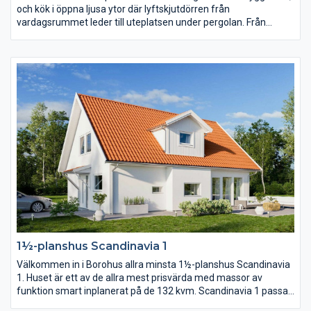
och kök i öppna ljusa ytor där lyftskjutdörren från
vardagsrummet leder till uteplatsen under pergolan. Från
köksön, där matlagningen sker, har du härlig kontakt med
övriga huset. Från köket har du också praktisk närhet till
klädvården, en klädvård i generös storlek. Separerat från
gemensamhetsytorna ligger sovrummen och allrum.
1½-planshus Scandinavia 1
Välkommen in i Borohus allra minsta 1½-planshus Scandinavia
1. Huset är ett av de allra mest prisvärda med massor av
funktion smart inplanerat på de 132 kvm. Scandinavia 1 passar
en långsmal tomt där kortsidan ligger mot gatan alternativt en