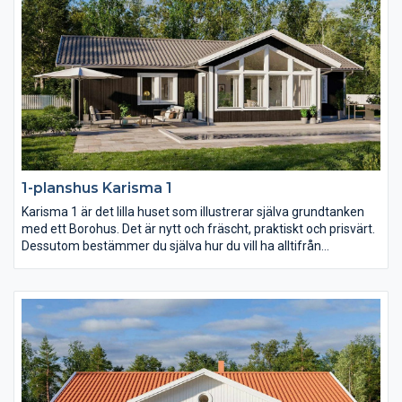
1-planshus Karisma 1
Karisma 1 är det lilla huset som illustrerar själva grundtanken
med ett Borohus. Det är nytt och fräscht, praktiskt och prisvärt.
Dessutom bestämmer du själva hur du vill ha alltifrån
planlösning och fönsterdesign till val av inredning och exteriör.
Med sina 103,7 kvm är Karisma 1 perfekt för den lilla familjen
och för er som vill bo lustfyllt i villa med minimalt att sköta om.