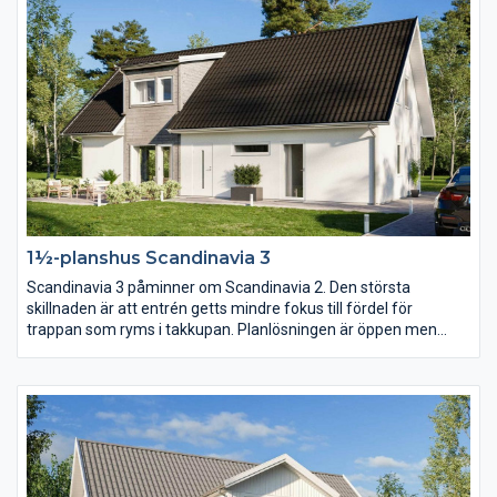
1½-planshus Scandinavia 3
Scandinavia 3 påminner om Scandinavia 2. Den största
skillnaden är att entrén getts mindre fokus till fördel för
trappan som ryms i takkupan. Planlösningen är öppen men
köket har här placerats mot baksidan och vardagsrummet mot
entrésidan. En trappa upp har klädkammaren blivit nära dubbelt
så stor.