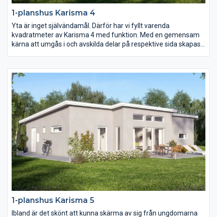
1-planshus Karisma 4
Yta är inget självändamål. Därför har vi fyllt varenda
kvadratmeter av Karisma 4 med funktion. Med en gemensam
kärna att umgås i och avskilda delar på respektive sida skapas
ett hem i harmoni. Och genom smarta lösningar och fullt
utnyttjande av ytan blir vardagen i Karisma 4 roligare, enklare
och mer kostnadseffektiv.
1-planshus Karisma 5
Ibland är det skönt att kunna skärma av sig från ungdomarna