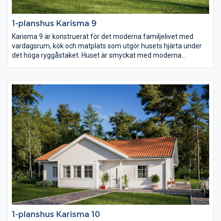
1-planshus Karisma 9
Karisma 9 är konstruerat för det moderna familjelivet med
vardagsrum, kök och matplats som utgör husets hjärta under
det höga ryggåstaket. Huset är smyckat med moderna
fönsterval som följer arkitekturen och en inbjudande entré
placerad centralt i husets mitt.
1-planshus Karisma 10