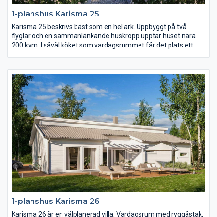
1-planshus Karisma 25
Karisma 25 beskrivs bäst som en hel ark. Uppbyggt på två
flyglar och en sammanlänkande huskropp upptar huset nära
200 kvm. I såväl köket som vardagsrummet får det plats ett
långt långbord och i hela huset finns det gott om utrymme.
Karisma 25 har sammanlagt fem sovrum varav det största är
på hela 23 kvm med utgång till den öppna innergården på
trädgårdssidan.
1-planshus Karisma 26
Karisma 26 är en välplanerad villa. Vardagsrum med ryggåstak,