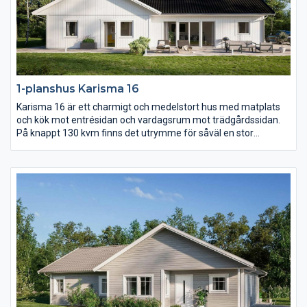
1-planshus Karisma 16
Karisma 16 är ett charmigt och medelstort hus med matplats
och kök mot entrésidan och vardagsrum mot trädgårdssidan.
På knappt 130 kvm finns det utrymme för såväl en stor
umgängesdel som en avskild del med sovrum samt allrum.
Över vardagsrum, kök och matplats reser sig ett högt
ryggåstak.