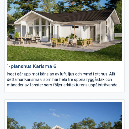
1-planshus Karisma 6
Inget går upp mot känslan av luft, ljus och rymd i ett hus. Allt
detta har Karisma 6 som har hela tre öppna ryggåstak och
mängder av fönster som följer arkitekturens uppåtsträvande
rörelse. Vill ni ha kontakt med både fram- och baksidan av
huset från kök och vardagsrum så är detta huset för er.