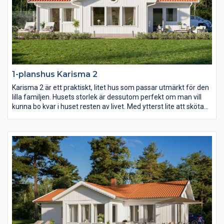
1-planshus Karisma 2
Karisma 2 är ett praktiskt, litet hus som passar utmärkt för den
lilla familjen. Husets storlek är dessutom perfekt om man vill
kunna bo kvar i huset resten av livet. Med ytterst lite att sköta
om och städa och med allting nära tillhands är det här ett
bekvämt och långsiktigt boende, fyllt av livskvalitet. Ytorna i
varje rum är generöst tilltagna och det finns stora möjligheter
att anpassa inredningen efter just era behov.