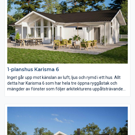
1-planshus Karisma 6
Inget går upp mot känslan av luft, ljus och rymd i ett hus. Allt
detta har Karisma 6 som har hela tre öppna ryggåstak och
mängder av fönster som följer arkitekturens uppåtsträvande
rörelse. Vill ni ha kontakt med både fram- och baksidan av
huset från kök och vardagsrum så är detta huset för er.