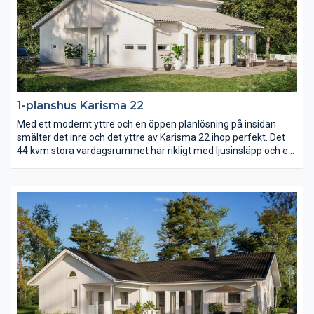
1-planshus Karisma 22
Med ett modernt yttre och en öppen planlösning på insidan
smälter det inre och det yttre av Karisma 22 ihop perfekt. Det
44 kvm stora vardagsrummet har rikligt med ljusinsläpp och ett
härligt öppet ryggåstak som sträcker sig genom hela rummet.
Med entrén på gaveln och mängder av fönsterpartier längs ena
långsidan är Karisma 22 ritat för er med vacker utsikt över skog
och mark, vattendrag eller varför inte en fantastiskt mysig
trädgård?