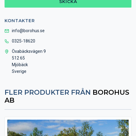
SKICKA
KONTAKTER
info@borohus.se
0325-18620
Öxabäcksvägen 9
512 65
Mjöbäck
Sverige
FLER PRODUKTER FRÅN
BOROHUS
AB