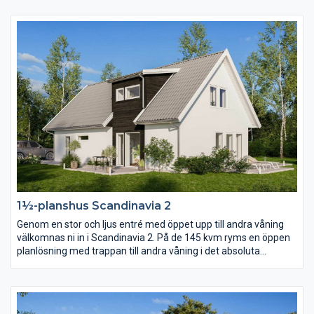
övriga huset. Från köket har du också praktisk närhet till
klädvården, en klädvård i generös storlek. Separerat från
gemensamhetsytorna ligger sovrummen och allrum.
1½-planshus Scandinavia 2
Genom en stor och ljus entré med öppet upp till andra våning
välkomnas ni in i Scandinavia 2. På de 145 kvm ryms en öppen
planlösning med trappan till andra våning i det absoluta
centrumet. På andra våning finns förutom tre sovrum och
allrum ett stort härligt badrum i burspråket.