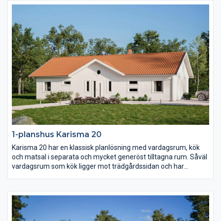
en egen passage ligger de två barn- och ungdomssovrummen
med eget allrum.
1-planshus Karisma 20
Karisma 20 har en klassisk planlösning med vardagsrum, kök
och matsal i separata och mycket generöst tilltagna rum. Såväl
vardagsrum som kök ligger mot trädgårdssidan och har
terrassdörrar ut mot baksidan. Klädvårdsavdelningen är
placerad för att fungera som groventré och direktpassage in
fån carport eller garage.