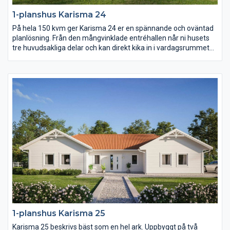
1-planshus Karisma 24
På hela 150 kvm ger Karisma 24 er en spännande och oväntad
planlösning. Från den mångvinklade entréhallen når ni husets
tre huvudsakliga delar och kan direkt kika in i vardagsrummet
med öppet ryggåstak. Karisma 24 består av en stor
umgängesdel med burspråk och kökshalvö i köket, en avskild
barn- och ungdomsdel med eget allrum samt en vuxendel med
stort badrum och arbetsrum. Karisma 24 har helt enkelt extra
allt.
1-planshus Karisma 25
Karisma 25 beskrivs bäst som en hel ark. Uppbyggt på två