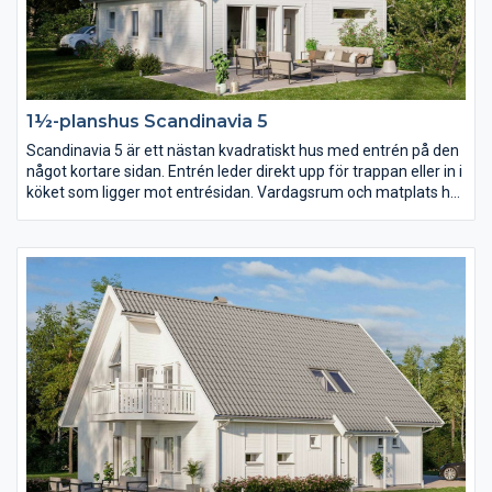
1½-planshus Scandinavia 5
Scandinavia 5 är ett nästan kvadratiskt hus med entrén på den
något kortare sidan. Entrén leder direkt upp för trappan eller in i
köket som ligger mot entrésidan. Vardagsrum och matplats har
en öppen planlösning som dock går att dela av om ni hellre vill
det. På övervåningen ger den stora takkupan utrymme för ett
väl tilltaget allrum för hela familjen.