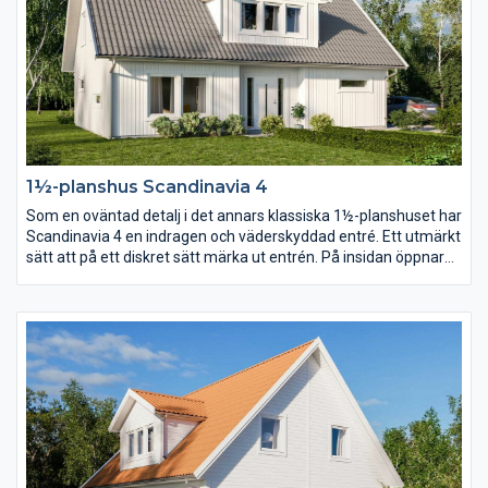
1½-planshus Scandinavia 4
Som en oväntad detalj i det annars klassiska 1½-planshuset har
Scandinavia 4 en indragen och väderskyddad entré. Ett utmärkt
sätt att på ett diskret sätt märka ut entrén. På insidan öppnar
en stor entréhall upp sig och med trappan som axel vrider sig
planlösningen runt huset i en dynamisk cirkel.
Föräldrasovrummet placerar ni lika gärna på bottenvåningen
som en trappa upp.