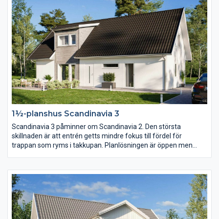
1½-planshus Scandinavia 3
Scandinavia 3 påminner om Scandinavia 2. Den största
skillnaden är att entrén getts mindre fokus till fördel för
trappan som ryms i takkupan. Planlösningen är öppen men
köket har här placerats mot baksidan och vardagsrummet mot
entrésidan. En trappa upp har klädkammaren blivit nära dubbelt
så stor.