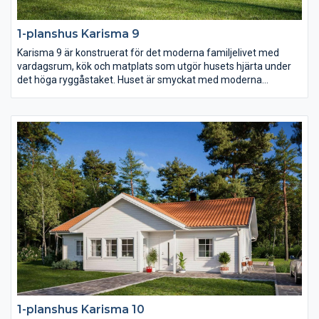
1-planshus Karisma 9
Karisma 9 är konstruerat för det moderna familjelivet med
vardagsrum, kök och matplats som utgör husets hjärta under
det höga ryggåstaket. Huset är smyckat med moderna
fönsterval som följer arkitekturen och en inbjudande entré
placerad centralt i husets mitt.
1-planshus Karisma 10