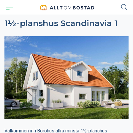
1½-planshus Scandinavia 1
Välkommen in i Borohus allra minsta 1½-planshus