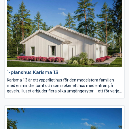
bekvämligheter inom nära räckhåll.
1-planshus Karisma 13
Karisma 13 är ett ypperligt hus för den medelstora familjen
med en mindre tomt och som söker ett hus med entrén på
gaveln. Huset erbjuder flera olika umgängesytor – ett för varje
familjetillfälle. Vardagsrummet är rejält och delvis avskilt från
det rymliga köket. Föräldrasovrummet har eget badrum och i
barndelen av huset finns både allrum och wc.