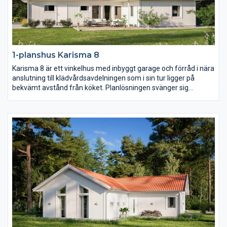
1-planshus Karisma 8
Karisma 8 är ett vinkelhus med inbyggt garage och förråd i nära
anslutning till klädvårdsavdelningen som i sin tur ligger på
bekvämt avstånd från köket. Planlösningen svänger sig
därefter fram från köket genom matplatsen med en möjlig
bardisk, den rymliga entrén och slutligen vardagsrummet
placerat mot trädgårdssidan. I husets vinkel placeras med
fördel en härlig uteplats i lä.