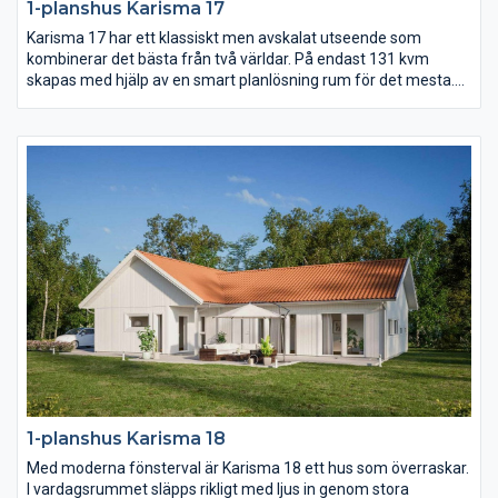
1-planshus Karisma 17
Karisma 17 har ett klassiskt men avskalat utseende som
kombinerar det bästa från två världar. På endast 131 kvm
skapas med hjälp av en smart planlösning rum för det mesta.
Vardagsrummet ligger under det öppna ryggåstaket och är
delvis sammanlänkat med kök och matplats. Dessutom finns
det hela fyra sovrum samt ett allrum.
1-planshus Karisma 18
Med moderna fönsterval är Karisma 18 ett hus som överraskar.
I vardagsrummet släpps rikligt med ljus in genom stora