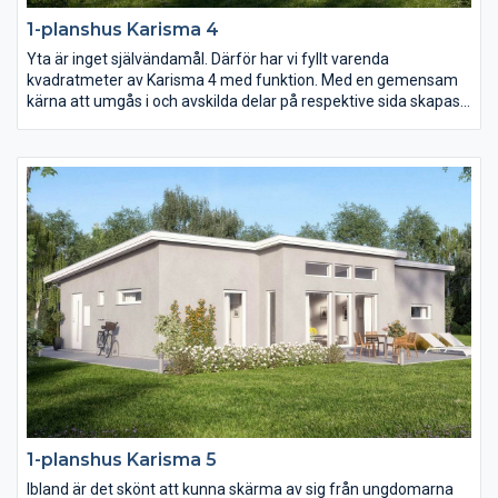
1-planshus Karisma 4
Yta är inget självändamål. Därför har vi fyllt varenda
kvadratmeter av Karisma 4 med funktion. Med en gemensam
kärna att umgås i och avskilda delar på respektive sida skapas
ett hem i harmoni. Och genom smarta lösningar och fullt
utnyttjande av ytan blir vardagen i Karisma 4 roligare, enklare
och mer kostnadseffektiv.
1-planshus Karisma 5
Ibland är det skönt att kunna skärma av sig från ungdomarna