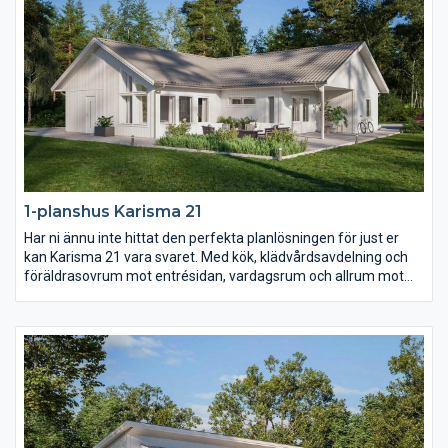
1-planshus Karisma 21
Har ni ännu inte hittat den perfekta planlösningen för just er
kan Karisma 21 vara svaret. Med kök, klädvårdsavdelning och
föräldrasovrum mot entrésidan, vardagsrum och allrum mot
trädgården samt husets alla sovrum i ett och samma
väderstreck skapas en unik planlösning. Barn- och
ungdomssovrummen har dessutom ett eget gemensamt
badrum samt allrum.