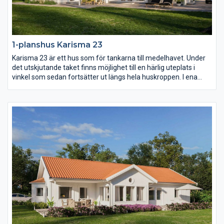
1-planshus Karisma 23
Karisma 23 är ett hus som för tankarna till medelhavet. Under
det utskjutande taket finns möjlighet till en härlig uteplats i
vinkel som sedan fortsätter ut längs hela huskroppen. I ena
vinkeln finns familjens privata rum med möjlighet till hela fyra
sovrum. I den andra vinkeln sträcker sig ett högt och öppet
ryggåstak över vardagsrum, matplats och kök.