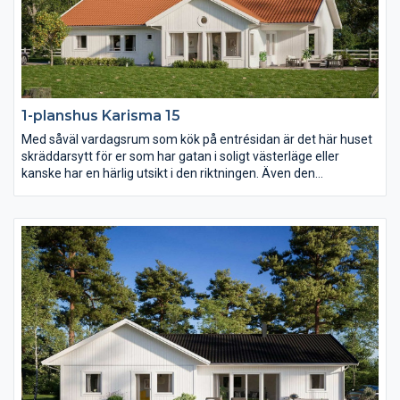
1-planshus Karisma 15
Med såväl vardagsrum som kök på entrésidan är det här huset
skräddarsytt för er som har gatan i soligt västerläge eller
kanske har en härlig utsikt i den riktningen. Även den
väderskyddade och ombonade uteplatsen under tak ligger mot
entrésidan och också föräldrasovrummet har ett fönster åt det
hållet. I övrigt har Karisma 15 en härlig öppen och ljusberikande
planlösning.