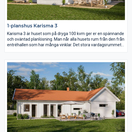
1-planshus Karisma 3
Karisma 3 är huset som på dryga 100 kvm ger er en spännande
och oväntad planlösning. Man når alla husets rum från den från
entréhallen som har många vinklar. Det stora vardagsrummet
har ryggåstak vilket bidrar till rymden i huset. Karisma 3 är
huset för er som vill lägga fokus på kök och vardagsrum men
samtidigt inte kompromissa för mycket med sovrum och
badrum.