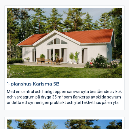
meter till nock som dessutom är genomlyst av spetsfönster
från gavelspetsarna i båda ändar. Det separerade
föräldrasovrummet har lyxigt fått ett eget badrum och i andra
ändan av huset hittar du ytterligare två sovrum, allrum och wc.
1-planshus Karisma 5B
Med en central och härligt öppen samvaroyta bestående av kök
och vardagrum på dryga 35 m² som flankeras av skilda sovrum
är detta ett synnerligen praktiskt och yteffektivt hus på en yta
av ca 90 m². Vardagsrummet präglas av ljus och volym tack
vare det höga ryggåstaket och härligt ljusinsläpp.