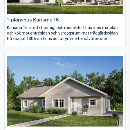
1-planshus Karisma 16
Karisma 16 är ett charmigt och medelstort hus med matplats
och kök mot entrésidan och vardagsrum mot trädgårdssidan.
På knappt 130 kvm finns det utrymme för såväl en stor
umgängesdel som en avskild del med sovrum samt allrum.
Över vardagsrum, kök och matplats reser sig ett högt
ryggåstak.