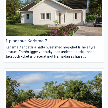
1-planshus Karisma 7
Karisma 7 är det lilla nätta huset med möjlighet till hela fyra
sovrum. Entrén ligger väderskyddad under det utskjutande
taket och köket är placerat mot framsidan av huset.
Klädvårdsavdelningens placering gör det dessutom enkelt att
komplettera huset med garage eller carport med väderskyddad
passage in till huset.