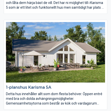
och låta dem härja bäst de vill. Det har ni möjlighet till i Karisma
5 som är ett litet och funktionellt hus men samtidigt har plats åt
två vardagsrum och två sovrumsavdelningar. Karisma 5 passar
perfekt för er som vill få ut maximal yta på en avlång tomt.
1-planshus Karisma 5A
Detta hus innehåller allt som dom flesta behöver. Öppen entré
med bra och dolda avhängningsmöjligheter.
Gemensamhetsytorna som består av kök och vardagsrum
präglas av öppenhet, ljus och rymd. Där är det nästan fyra