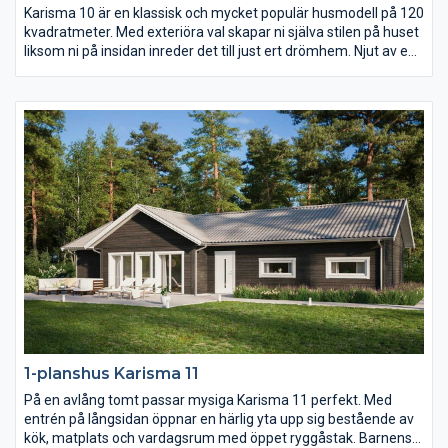
Karisma 10 är en klassisk och mycket populär husmodell på 120
kvadratmeter. Med exteriöra val skapar ni själva stilen på huset
liksom ni på insidan inreder det till just ert drömhem. Njut av en
uteplats i den vindskyddade vinkeln på baksidan av huset och
av det rymliga föräldrasovrummets avskilda placering längst
bort från gatan.
1-planshus Karisma 11
På en avlång tomt passar mysiga Karisma 11 perfekt. Med
entrén på långsidan öppnar en härlig yta upp sig bestående av
kök, matplats och vardagsrum med öppet ryggåstak. Barnens