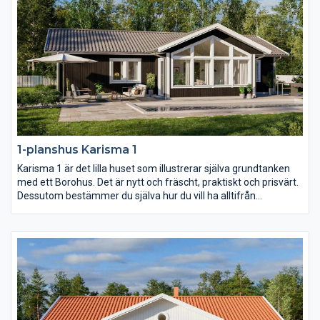
1-planshus Karisma 1
Karisma 1 är det lilla huset som illustrerar själva grundtanken
med ett Borohus. Det är nytt och fräscht, praktiskt och prisvärt.
Dessutom bestämmer du själva hur du vill ha alltifrån
planlösning och fönsterdesign till val av inredning och exteriör.
Med sina 103,7 kvm är Karisma 1 perfekt för den lilla familjen
och för er som vill bo lustfyllt i villa med minimalt att sköta om.