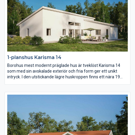
1-planshus Karisma 14
Borohus mest modernt präglade hus är tveklöst Karisma 14
som med sin avskalade exteriör och fria form ger ett unikt
intryck. I den utstickande lägre huskroppen finns ett nära 19
kvm stort master bedroom med eget badrum och om ni vill
egen terrassdörr. Kök och vardagsrum utmärks av ljus och rymd
som en effekt av det höga snedtaket.