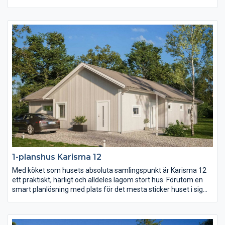
sovrum, allrum och badrum ligger härligt avskilt från husets
övriga rum och vardagsrummet med eget badrum likaså.
Karisma 11 ger er mycket funktion och hemtrevnad på en lite
mindre yta.
1-planshus Karisma 12
Med köket som husets absoluta samlingspunkt är Karisma 12
ett praktiskt, härligt och alldeles lagom stort hus. Förutom en
smart planlösning med plats för det mesta sticker huset i sig
självt inte ut. Karisma 12 är därmed fritt för er att prägla precis
enligt er egen stil vilket gör att varje hus blir unikt. Njut av en
härlig uteplats i vinkel, en separat barnavdelning och alla