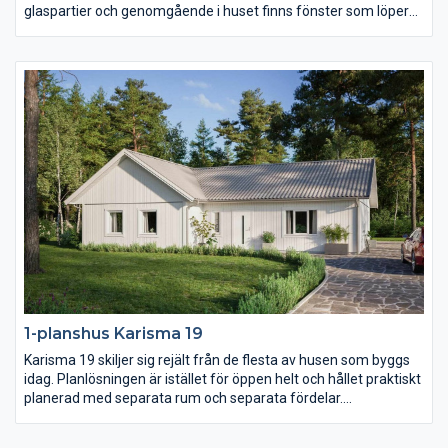
glaspartier och genomgående i huset finns fönster som löper
ända ner till golvet och på så sätt knyter ihop utsidan med
insidan. Köket är stort och praktiskt och föräldrasovrummet ett
riktigt lyxigt master bedroom.
1-planshus Karisma 19
Karisma 19 skiljer sig rejält från de flesta av husen som byggs
idag. Planlösningen är istället för öppen helt och hållet praktiskt
planerad med separata rum och separata fördelar.
Föräldrasovrummet ligger avskilt med ett stort badrum och två
(!) klädkammare samt terrassdörr. I samma vinkel men genom