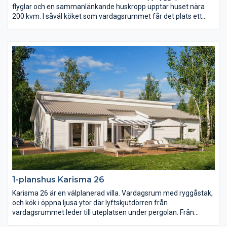
flyglar och en sammanlänkande huskropp upptar huset nära
200 kvm. I såväl köket som vardagsrummet får det plats ett
långt långbord och i hela huset finns det gott om utrymme.
Karisma 25 har sammanlagt fem sovrum varav det största är
på hela 23 kvm med utgång till den öppna innergården på
trädgårdssidan.
1-planshus Karisma 26
Karisma 26 är en välplanerad villa. Vardagsrum med ryggåstak,
och kök i öppna ljusa ytor där lyftskjutdörren från
vardagsrummet leder till uteplatsen under pergolan. Från
köksön, där matlagningen sker, har du härlig kontakt med