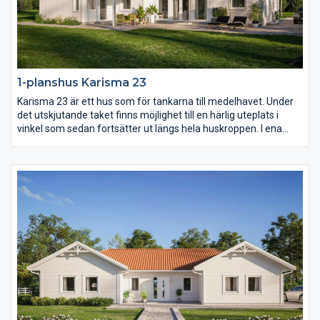
1-planshus Karisma 23
Karisma 23 är ett hus som för tankarna till medelhavet. Under
det utskjutande taket finns möjlighet till en härlig uteplats i
vinkel som sedan fortsätter ut längs hela huskroppen. I ena
vinkeln finns familjens privata rum med möjlighet till hela fyra
sovrum. I den andra vinkeln sträcker sig ett högt och öppet
ryggåstak över vardagsrum, matplats och kök.