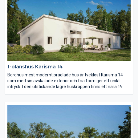
1-planshus Karisma 14
Borohus mest modernt präglade hus är tveklöst Karisma 14
som med sin avskalade exteriör och fria form ger ett unikt
intryck. I den utstickande lägre huskroppen finns ett nära 19
kvm stort master bedroom med eget badrum och om ni vill
egen terrassdörr. Kök och vardagsrum utmärks av ljus och rymd
som en effekt av det höga snedtaket.