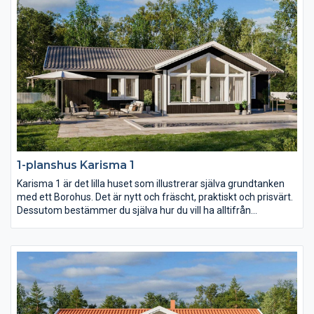
1-planshus Karisma 1
Karisma 1 är det lilla huset som illustrerar själva grundtanken
med ett Borohus. Det är nytt och fräscht, praktiskt och prisvärt.
Dessutom bestämmer du själva hur du vill ha alltifrån
planlösning och fönsterdesign till val av inredning och exteriör.
Med sina 103,7 kvm är Karisma 1 perfekt för den lilla familjen
och för er som vill bo lustfyllt i villa med minimalt att sköta om.