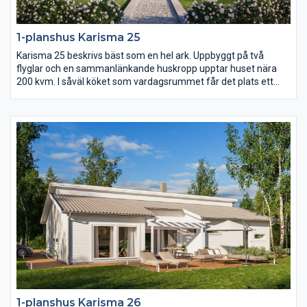
1-planshus Karisma 25
Karisma 25 beskrivs bäst som en hel ark. Uppbyggt på två
flyglar och en sammanlänkande huskropp upptar huset nära
200 kvm. I såväl köket som vardagsrummet får det plats ett
långt långbord och i hela huset finns det gott om utrymme.
Karisma 25 har sammanlagt fem sovrum varav det största är
på hela 23 kvm med utgång till den öppna innergården på
trädgårdssidan.
1-planshus Karisma 26