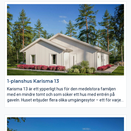
härlig uteplats i vinkel, en separat barnavdelning och alla
bekvämligheter inom nära räckhåll.
1-planshus Karisma 13
Karisma 13 är ett ypperligt hus för den medelstora familjen
med en mindre tomt och som söker ett hus med entrén på
gaveln. Huset erbjuder flera olika umgängesytor – ett för varje
familjetillfälle. Vardagsrummet är rejält och delvis avskilt från
det rymliga köket. Föräldrasovrummet har eget badrum och i
barndelen av huset finns både allrum och wc.