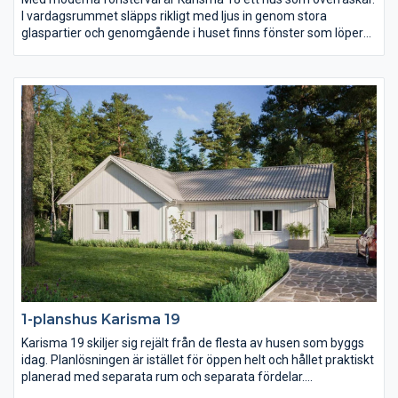
I vardagsrummet släpps rikligt med ljus in genom stora
glaspartier och genomgående i huset finns fönster som löper
ända ner till golvet och på så sätt knyter ihop utsidan med
insidan. Köket är stort och praktiskt och föräldrasovrummet ett
riktigt lyxigt master bedroom.
1-planshus Karisma 19
Karisma 19 skiljer sig rejält från de flesta av husen som byggs
idag. Planlösningen är istället för öppen helt och hållet praktiskt
planerad med separata rum och separata fördelar.
Föräldrasovrummet ligger avskilt med ett stort badrum och två