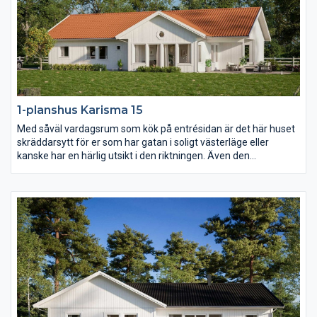
1-planshus Karisma 15
Med såväl vardagsrum som kök på entrésidan är det här huset
skräddarsytt för er som har gatan i soligt västerläge eller
kanske har en härlig utsikt i den riktningen. Även den
väderskyddade och ombonade uteplatsen under tak ligger mot
entrésidan och också föräldrasovrummet har ett fönster åt det
hållet. I övrigt har Karisma 15 en härlig öppen och ljusberikande
planlösning.