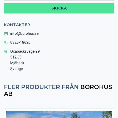
SKICKA
KONTAKTER
info@borohus.se
0325-18620
Öxabäcksvägen 9
512 65
Mjöbäck
Sverige
FLER PRODUKTER FRÅN
BOROHUS
AB