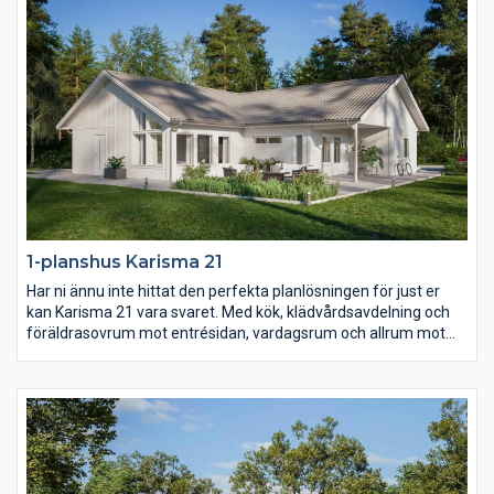
1-planshus Karisma 21
Har ni ännu inte hittat den perfekta planlösningen för just er
kan Karisma 21 vara svaret. Med kök, klädvårdsavdelning och
föräldrasovrum mot entrésidan, vardagsrum och allrum mot
trädgården samt husets alla sovrum i ett och samma
väderstreck skapas en unik planlösning. Barn- och
ungdomssovrummen har dessutom ett eget gemensamt
badrum samt allrum.