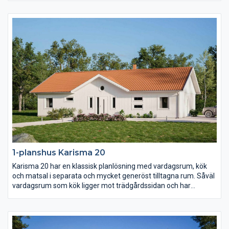
(!) klädkammare samt terrassdörr. I samma vinkel men genom
en egen passage ligger de två barn- och ungdomssovrummen
med eget allrum.
1-planshus Karisma 20
Karisma 20 har en klassisk planlösning med vardagsrum, kök
och matsal i separata och mycket generöst tilltagna rum. Såväl
vardagsrum som kök ligger mot trädgårdssidan och har
terrassdörrar ut mot baksidan. Klädvårdsavdelningen är
placerad för att fungera som groventré och direktpassage in
fån carport eller garage.