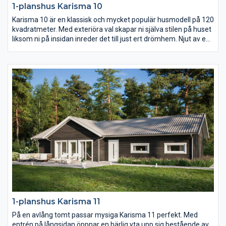
1-planshus Karisma 10
Karisma 10 är en klassisk och mycket populär husmodell på 120
kvadratmeter. Med exteriöra val skapar ni själva stilen på huset
liksom ni på insidan inreder det till just ert drömhem. Njut av en
uteplats i den vindskyddade vinkeln på baksidan av huset och
av det rymliga föräldrasovrummets avskilda placering längst
bort från gatan.
1-planshus Karisma 11
På en avlång tomt passar mysiga Karisma 11 perfekt. Med
entrén på långsidan öppnar en härlig yta upp sig bestående av