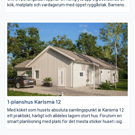
kök, matplats och vardagsrum med öppet ryggåstak. Barnens
sovrum, allrum och badrum ligger härligt avskilt från husets
övriga rum och vardagsrummet med eget badrum likaså.
Karisma 11 ger er mycket funktion och hemtrevnad på en lite
mindre yta.
1-planshus Karisma 12
Med köket som husets absoluta samlingspunkt är Karisma 12
ett praktiskt, härligt och alldeles lagom stort hus. Förutom en
smart planlösning med plats för det mesta sticker huset i sig
självt inte ut. Karisma 12 är därmed fritt för er att prägla precis
enligt er egen stil vilket gör att varje hus blir unikt. Njut av en