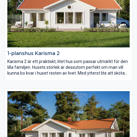
1-planshus Karisma 2
Karisma 2 är ett praktiskt, litet hus som passar utmärkt för den
lilla familjen. Husets storlek är dessutom perfekt om man vill
kunna bo kvar i huset resten av livet. Med ytterst lite att sköta
om och städa och med allting nära tillhands är det här ett
bekvämt och långsiktigt boende, fyllt av livskvalitet. Ytorna i
varje rum är generöst tilltagna och det finns stora möjligheter
att anpassa inredningen efter just era behov.