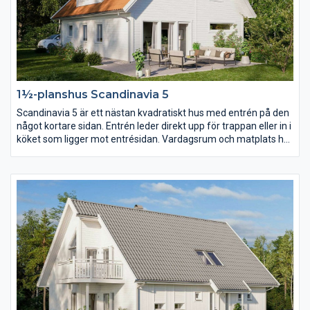
1½-planshus Scandinavia 5
Scandinavia 5 är ett nästan kvadratiskt hus med entrén på den
något kortare sidan. Entrén leder direkt upp för trappan eller in i
köket som ligger mot entrésidan. Vardagsrum och matplats har
en öppen planlösning som dock går att dela av om ni hellre vill
det. På övervåningen ger den stora takkupan utrymme för ett
väl tilltaget allrum för hela familjen.