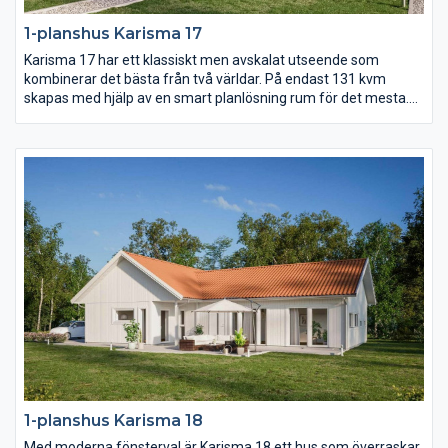
1-planshus Karisma 17
Karisma 17 har ett klassiskt men avskalat utseende som
kombinerar det bästa från två världar. På endast 131 kvm
skapas med hjälp av en smart planlösning rum för det mesta.
Vardagsrummet ligger under det öppna ryggåstaket och är
delvis sammanlänkat med kök och matplats. Dessutom finns
det hela fyra sovrum samt ett allrum.
1-planshus Karisma 18
Med moderna fönsterval är Karisma 18 ett hus som överraskar.