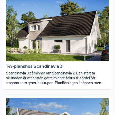
1½-planshus Scandinavia 3
Scandinavia 3 påminner om Scandinavia 2. Den största
skillnaden är att entrén getts mindre fokus till fördel för
trappan som ryms i takkupan. Planlösningen är öppen men
köket har här placerats mot baksidan och vardagsrummet mot
entrésidan. En trappa upp har klädkammaren blivit nära dubbelt
så stor.