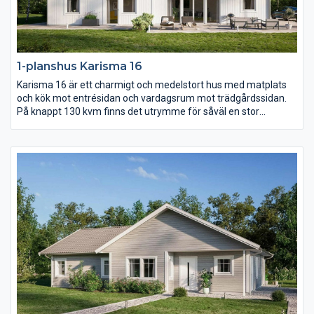
1-planshus Karisma 16
Karisma 16 är ett charmigt och medelstort hus med matplats
och kök mot entrésidan och vardagsrum mot trädgårdssidan.
På knappt 130 kvm finns det utrymme för såväl en stor
umgängesdel som en avskild del med sovrum samt allrum.
Över vardagsrum, kök och matplats reser sig ett högt
ryggåstak.