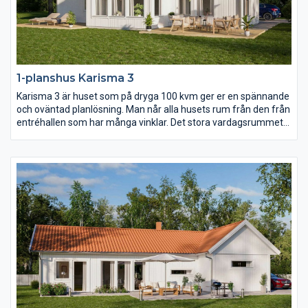
1-planshus Karisma 3
Karisma 3 är huset som på dryga 100 kvm ger er en spännande
och oväntad planlösning. Man når alla husets rum från den från
entréhallen som har många vinklar. Det stora vardagsrummet
har ryggåstak vilket bidrar till rymden i huset. Karisma 3 är
huset för er som vill lägga fokus på kök och vardagsrum men
samtidigt inte kompromissa för mycket med sovrum och
badrum.