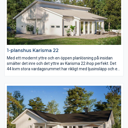
1-planshus Karisma 22
Med ett modernt yttre och en öppen planlösning på insidan
smälter det inre och det yttre av Karisma 22 ihop perfekt. Det
44 kvm stora vardagsrummet har rikligt med ljusinsläpp och ett
härligt öppet ryggåstak som sträcker sig genom hela rummet.
Med entrén på gaveln och mängder av fönsterpartier längs ena
långsidan är Karisma 22 ritat för er med vacker utsikt över skog
och mark, vattendrag eller varför inte en fantastiskt mysig
trädgård?