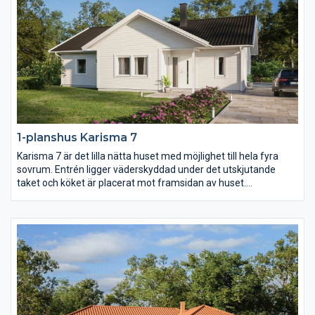
1-planshus Karisma 7
Karisma 7 är det lilla nätta huset med möjlighet till hela fyra
sovrum. Entrén ligger väderskyddad under det utskjutande
taket och köket är placerat mot framsidan av huset.
Klädvårdsavdelningens placering gör det dessutom enkelt att
komplettera huset med garage eller carport med väderskyddad
passage in till huset.