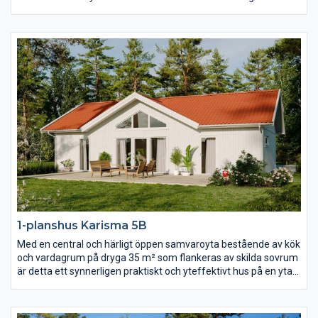
präglas av öppenhet, ljus och rymd. Där är det nästan fyra
meter till nock som dessutom är genomlyst av spetsfönster
från gavelspetsarna i båda ändar. Det separerade
föräldrasovrummet har lyxigt fått ett eget badrum och i andra
ändan av huset hittar du ytterligare två sovrum, allrum och wc.
1-planshus Karisma 5B
Med en central och härligt öppen samvaroyta bestående av kök
och vardagrum på dryga 35 m² som flankeras av skilda sovrum
är detta ett synnerligen praktiskt och yteffektivt hus på en yta
av ca 90 m². Vardagsrummet präglas av ljus och volym tack
vare det höga ryggåstaket och härligt ljusinsläpp.