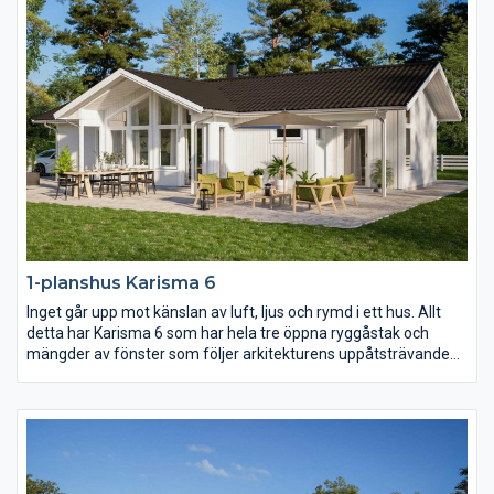
1-planshus Karisma 6
Inget går upp mot känslan av luft, ljus och rymd i ett hus. Allt
detta har Karisma 6 som har hela tre öppna ryggåstak och
mängder av fönster som följer arkitekturens uppåtsträvande
rörelse. Vill ni ha kontakt med både fram- och baksidan av
huset från kök och vardagsrum så är detta huset för er.