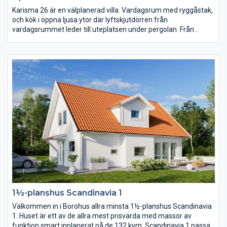
Karisma 26 är en välplanerad villa. Vardagsrum med ryggåstak,
och kök i öppna ljusa ytor där lyftskjutdörren från
vardagsrummet leder till uteplatsen under pergolan. Från
köksön, där matlagningen sker, har du härlig kontakt med
övriga huset. Från köket har du också praktisk närhet till
klädvården, en klädvård i generös storlek. Separerat från
gemensamhetsytorna ligger sovrummen och allrum.
1½-planshus Scandinavia 1
Välkommen in i Borohus allra minsta 1½-planshus Scandinavia
1. Huset är ett av de allra mest prisvärda med massor av
funktion smart inplanerat på de 132 kvm. Scandinavia 1 passar