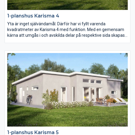
1-planshus Karisma 4
Yta är inget självändamål. Därför har vi fyllt varenda
kvadratmeter av Karisma 4 med funktion. Med en gemensam
kärna att umgås i och avskilda delar på respektive sida skapas
ett hem i harmoni. Och genom smarta lösningar och fullt
utnyttjande av ytan blir vardagen i Karisma 4 roligare, enklare
och mer kostnadseffektiv.
1-planshus Karisma 5