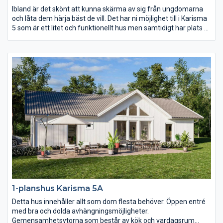
Ibland är det skönt att kunna skärma av sig från ungdomarna
och låta dem härja bäst de vill. Det har ni möjlighet till i Karisma
5 som är ett litet och funktionellt hus men samtidigt har plats åt
två vardagsrum och två sovrumsavdelningar. Karisma 5 passar
perfekt för er som vill få ut maximal yta på en avlång tomt.
1-planshus Karisma 5A
Detta hus innehåller allt som dom flesta behöver. Öppen entré
med bra och dolda avhängningsmöjligheter.
Gemensamhetsytorna som består av kök och vardagsrum