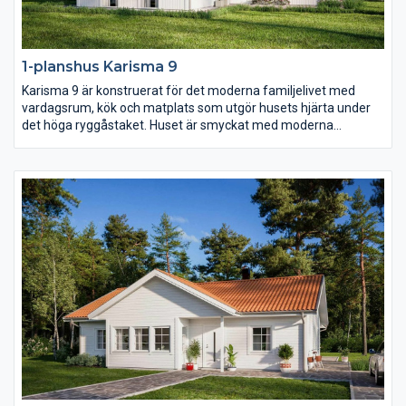
1-planshus Karisma 9
Karisma 9 är konstruerat för det moderna familjelivet med
vardagsrum, kök och matplats som utgör husets hjärta under
det höga ryggåstaket. Huset är smyckat med moderna
fönsterval som följer arkitekturen och en inbjudande entré
placerad centralt i husets mitt.