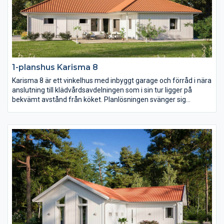
1-planshus Karisma 8
Karisma 8 är ett vinkelhus med inbyggt garage och förråd i nära
anslutning till klädvårdsavdelningen som i sin tur ligger på
bekvämt avstånd från köket. Planlösningen svänger sig
därefter fram från köket genom matplatsen med en möjlig
bardisk, den rymliga entrén och slutligen vardagsrummet
placerat mot trädgårdssidan. I husets vinkel placeras med
fördel en härlig uteplats i lä.