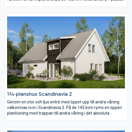
en långsmal tomt där kortsidan ligger mot gatan alternativt en
tomt där man vill matcha matplats, kök och vardagsrum med
den finaste delen av trädgården eller utsikten.
1½-planshus Scandinavia 2
Genom en stor och ljus entré med öppet upp till andra våning
välkomnas ni in i Scandinavia 2. På de 145 kvm ryms en öppen
planlösning med trappan till andra våning i det absoluta
centrumet. På andra våning finns förutom tre sovrum och
allrum ett stort härligt badrum i burspråket.