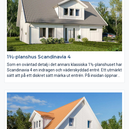
1½-planshus Scandinavia 4
Som en oväntad detalj i det annars klassiska 1½-planshuset har
Scandinavia 4 en indragen och väderskyddad entré. Ett utmärkt
sätt att på ett diskret sätt märka ut entrén. På insidan öppnar
en stor entréhall upp sig och med trappan som axel vrider sig
planlösningen runt huset i en dynamisk cirkel.
Föräldrasovrummet placerar ni lika gärna på bottenvåningen
som en trappa upp.