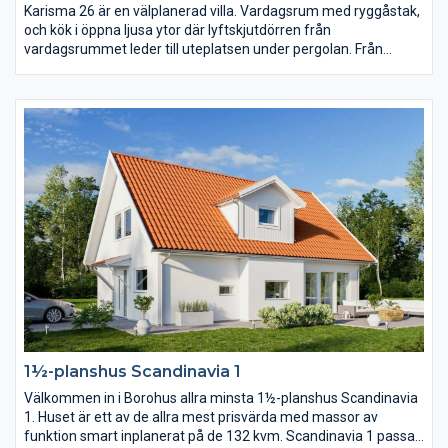
Karisma 26 är en välplanerad villa. Vardagsrum med ryggåstak,
och kök i öppna ljusa ytor där lyftskjutdörren från
vardagsrummet leder till uteplatsen under pergolan. Från
köksön, där matlagningen sker, har du härlig kontakt med
övriga huset. Från köket har du också praktisk närhet till
klädvården, en klädvård i generös storlek. Separerat från
gemensamhetsytorna ligger sovrummen och allrum.
1½-planshus Scandinavia 1
Välkommen in i Borohus allra minsta 1½-planshus Scandinavia
1. Huset är ett av de allra mest prisvärda med massor av
funktion smart inplanerat på de 132 kvm. Scandinavia 1 passar