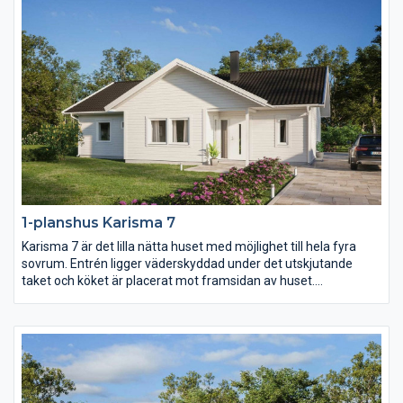
1-planshus Karisma 7
Karisma 7 är det lilla nätta huset med möjlighet till hela fyra
sovrum. Entrén ligger väderskyddad under det utskjutande
taket och köket är placerat mot framsidan av huset.
Klädvårdsavdelningens placering gör det dessutom enkelt att
komplettera huset med garage eller carport med väderskyddad
passage in till huset.