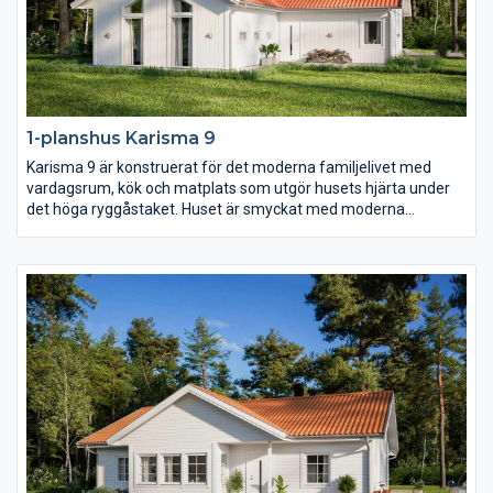
1-planshus Karisma 9
Karisma 9 är konstruerat för det moderna familjelivet med
vardagsrum, kök och matplats som utgör husets hjärta under
det höga ryggåstaket. Huset är smyckat med moderna
fönsterval som följer arkitekturen och en inbjudande entré
placerad centralt i husets mitt.