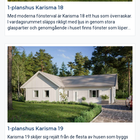
1-planshus Karisma 18
Med moderna fönsterval är Karisma 18 ett hus som överraskar.
I vardagsrummet släpps rikligt med ljus in genom stora
glaspartier och genomgående i huset finns fönster som löper
ända ner till golvet och på så sätt knyter ihop utsidan med
insidan. Köket är stort och praktiskt och föräldrasovrummet ett
riktigt lyxigt master bedroom.
1-planshus Karisma 19
Karisma 19 skiljer sig rejält från de flesta av husen som byggs