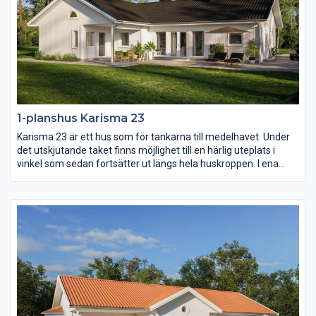
1-planshus Karisma 23
Karisma 23 är ett hus som för tankarna till medelhavet. Under
det utskjutande taket finns möjlighet till en härlig uteplats i
vinkel som sedan fortsätter ut längs hela huskroppen. I ena
vinkeln finns familjens privata rum med möjlighet till hela fyra
sovrum. I den andra vinkeln sträcker sig ett högt och öppet
ryggåstak över vardagsrum, matplats och kök.