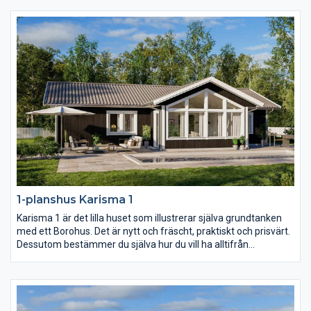
1-planshus Karisma 1
Karisma 1 är det lilla huset som illustrerar själva grundtanken
med ett Borohus. Det är nytt och fräscht, praktiskt och prisvärt.
Dessutom bestämmer du själva hur du vill ha alltifrån
planlösning och fönsterdesign till val av inredning och exteriör.
Med sina 103,7 kvm är Karisma 1 perfekt för den lilla familjen
och för er som vill bo lustfyllt i villa med minimalt att sköta om.