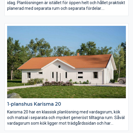
idag. Planlösningen är istället för öppen helt och hållet praktiskt
planerad med separata rum och separata fördelar.
Föräldrasovrummet ligger avskilt med ett stort badrum och två
(!) klädkammare samt terrassdörr. I samma vinkel men genom
en egen passage ligger de två barn- och ungdomssovrummen
med eget allrum.
1-planshus Karisma 20
Karisma 20 har en klassisk planlösning med vardagsrum, kök
och matsal i separata och mycket generöst tilltagna rum. Såväl
vardagsrum som kök ligger mot trädgårdssidan och har
terrassdörrar ut mot baksidan. Klädvårdsavdelningen är