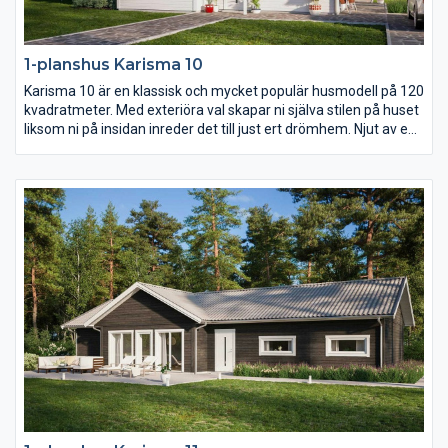
1-planshus Karisma 10
Karisma 10 är en klassisk och mycket populär husmodell på 120
kvadratmeter. Med exteriöra val skapar ni själva stilen på huset
liksom ni på insidan inreder det till just ert drömhem. Njut av en
uteplats i den vindskyddade vinkeln på baksidan av huset och
av det rymliga föräldrasovrummets avskilda placering längst
bort från gatan.