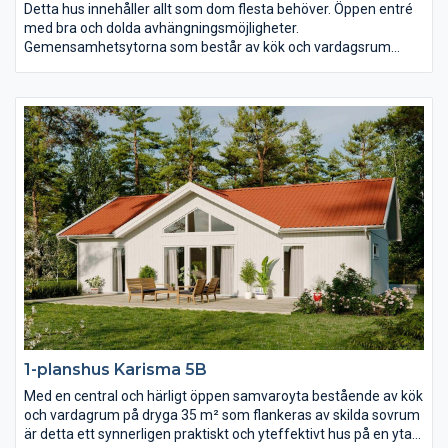
Detta hus innehåller allt som dom flesta behöver. Öppen entré
med bra och dolda avhängningsmöjligheter.
Gemensamhetsytorna som består av kök och vardagsrum
präglas av öppenhet, ljus och rymd. Där är det nästan fyra
meter till nock som dessutom är genomlyst av spetsfönster
från gavelspetsarna i båda ändar. Det separerade
föräldrasovrummet har lyxigt fått ett eget badrum och i andra
ändan av huset hittar du ytterligare två sovrum, allrum och wc.
1-planshus Karisma 5B
Med en central och härligt öppen samvaroyta bestående av kök
och vardagrum på dryga 35 m² som flankeras av skilda sovrum
är detta ett synnerligen praktiskt och yteffektivt hus på en yta