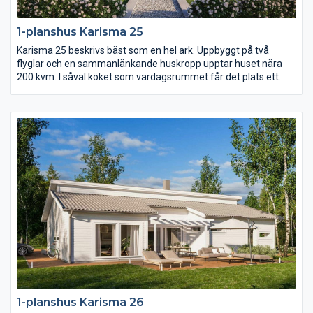
1-planshus Karisma 25
Karisma 25 beskrivs bäst som en hel ark. Uppbyggt på två
flyglar och en sammanlänkande huskropp upptar huset nära
200 kvm. I såväl köket som vardagsrummet får det plats ett
långt långbord och i hela huset finns det gott om utrymme.
Karisma 25 har sammanlagt fem sovrum varav det största är
på hela 23 kvm med utgång till den öppna innergården på
trädgårdssidan.
1-planshus Karisma 26