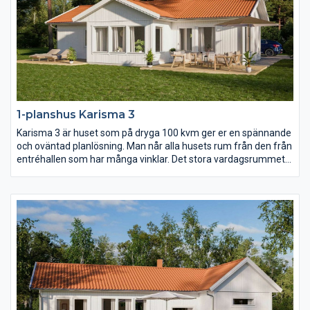
1-planshus Karisma 3
Karisma 3 är huset som på dryga 100 kvm ger er en spännande
och oväntad planlösning. Man når alla husets rum från den från
entréhallen som har många vinklar. Det stora vardagsrummet
har ryggåstak vilket bidrar till rymden i huset. Karisma 3 är
huset för er som vill lägga fokus på kök och vardagsrum men
samtidigt inte kompromissa för mycket med sovrum och
badrum.