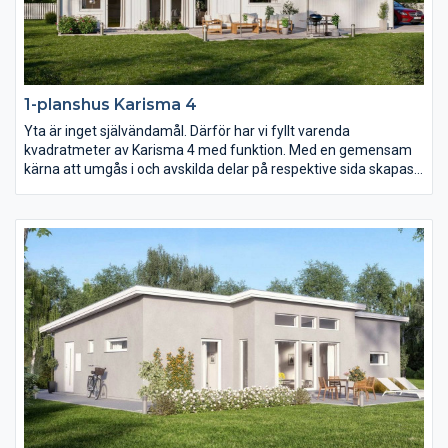
1-planshus Karisma 4
Yta är inget självändamål. Därför har vi fyllt varenda
kvadratmeter av Karisma 4 med funktion. Med en gemensam
kärna att umgås i och avskilda delar på respektive sida skapas
ett hem i harmoni. Och genom smarta lösningar och fullt
utnyttjande av ytan blir vardagen i Karisma 4 roligare, enklare
och mer kostnadseffektiv.