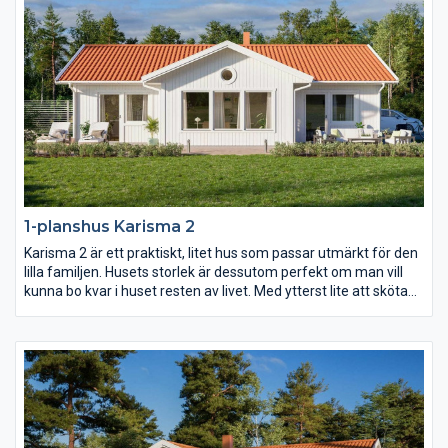
1-planshus Karisma 2
Karisma 2 är ett praktiskt, litet hus som passar utmärkt för den
lilla familjen. Husets storlek är dessutom perfekt om man vill
kunna bo kvar i huset resten av livet. Med ytterst lite att sköta
om och städa och med allting nära tillhands är det här ett
bekvämt och långsiktigt boende, fyllt av livskvalitet. Ytorna i
varje rum är generöst tilltagna och det finns stora möjligheter
att anpassa inredningen efter just era behov.