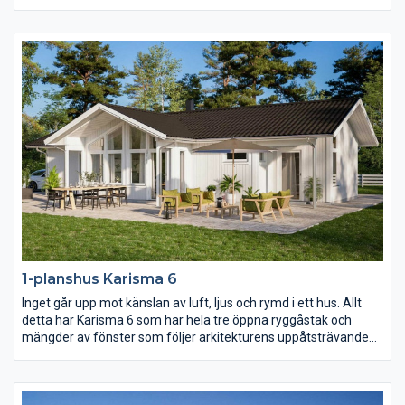
av ca 90 m². Vardagsrummet präglas av ljus och volym tack
vare det höga ryggåstaket och härligt ljusinsläpp.
1-planshus Karisma 6
Inget går upp mot känslan av luft, ljus och rymd i ett hus. Allt
detta har Karisma 6 som har hela tre öppna ryggåstak och
mängder av fönster som följer arkitekturens uppåtsträvande
rörelse. Vill ni ha kontakt med både fram- och baksidan av
huset från kök och vardagsrum så är detta huset för er.