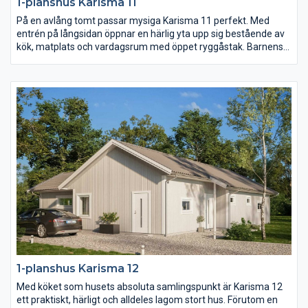
1-planshus Karisma 11
På en avlång tomt passar mysiga Karisma 11 perfekt. Med
entrén på långsidan öppnar en härlig yta upp sig bestående av
kök, matplats och vardagsrum med öppet ryggåstak. Barnens
sovrum, allrum och badrum ligger härligt avskilt från husets
övriga rum och vardagsrummet med eget badrum likaså.
Karisma 11 ger er mycket funktion och hemtrevnad på en lite
mindre yta.
1-planshus Karisma 12
Med köket som husets absoluta samlingspunkt är Karisma 12
ett praktiskt, härligt och alldeles lagom stort hus. Förutom en