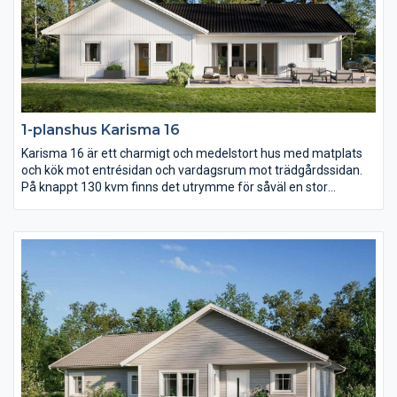
1-planshus Karisma 16
Karisma 16 är ett charmigt och medelstort hus med matplats
och kök mot entrésidan och vardagsrum mot trädgårdssidan.
På knappt 130 kvm finns det utrymme för såväl en stor
umgängesdel som en avskild del med sovrum samt allrum.
Över vardagsrum, kök och matplats reser sig ett högt
ryggåstak.