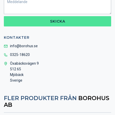
SKICKA
KONTAKTER
info@borohus.se
0325-18620
Öxabäcksvägen 9
512 65
Mjöbäck
Sverige
FLER PRODUKTER FRÅN
BOROHUS
AB