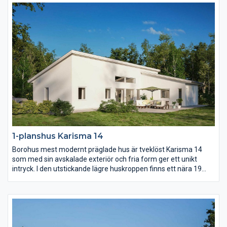
barndelen av huset finns både allrum och wc.
1-planshus Karisma 14
Borohus mest modernt präglade hus är tveklöst Karisma 14
som med sin avskalade exteriör och fria form ger ett unikt
intryck. I den utstickande lägre huskroppen finns ett nära 19
kvm stort master bedroom med eget badrum och om ni vill
egen terrassdörr. Kök och vardagsrum utmärks av ljus och rymd
som en effekt av det höga snedtaket.