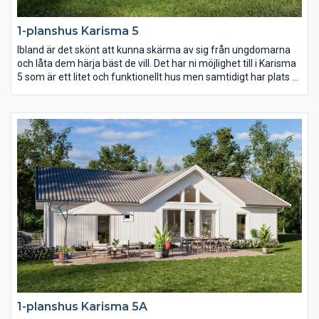
1-planshus Karisma 5
Ibland är det skönt att kunna skärma av sig från ungdomarna
och låta dem härja bäst de vill. Det har ni möjlighet till i Karisma
5 som är ett litet och funktionellt hus men samtidigt har plats åt
två vardagsrum och två sovrumsavdelningar. Karisma 5 passar
perfekt för er som vill få ut maximal yta på en avlång tomt.
1-planshus Karisma 5A