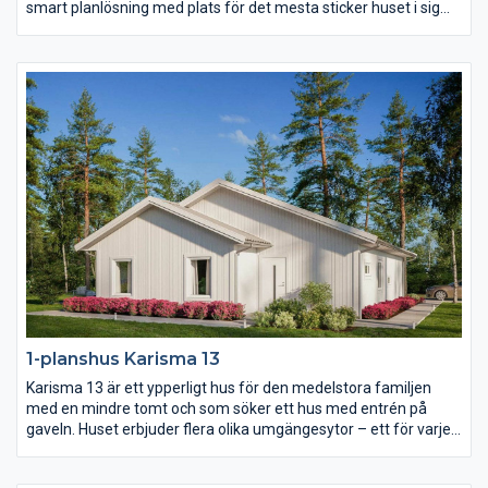
smart planlösning med plats för det mesta sticker huset i sig
självt inte ut. Karisma 12 är därmed fritt för er att prägla precis
enligt er egen stil vilket gör att varje hus blir unikt. Njut av en
härlig uteplats i vinkel, en separat barnavdelning och alla
bekvämligheter inom nära räckhåll.
1-planshus Karisma 13
Karisma 13 är ett ypperligt hus för den medelstora familjen
med en mindre tomt och som söker ett hus med entrén på
gaveln. Huset erbjuder flera olika umgängesytor – ett för varje
familjetillfälle. Vardagsrummet är rejält och delvis avskilt från
det rymliga köket. Föräldrasovrummet har eget badrum och i