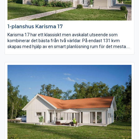
1-planshus Karisma 17
Karisma 17 har ett klassiskt men avskalat utseende som
kombinerar det bästa från två världar. På endast 131 kvm
skapas med hjälp av en smart planlösning rum för det mesta.
Vardagsrummet ligger under det öppna ryggåstaket och är
delvis sammanlänkat med kök och matplats. Dessutom finns
det hela fyra sovrum samt ett allrum.