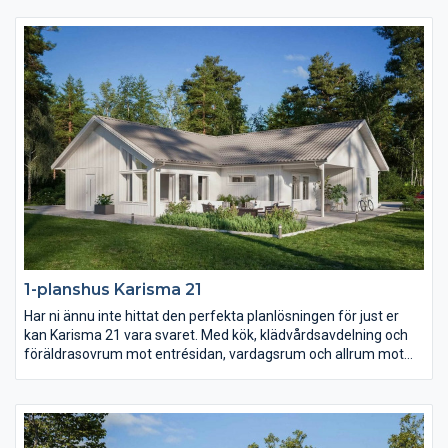
placerad för att fungera som groventré och direktpassage in
fån carport eller garage.
1-planshus Karisma 21
Har ni ännu inte hittat den perfekta planlösningen för just er
kan Karisma 21 vara svaret. Med kök, klädvårdsavdelning och
föräldrasovrum mot entrésidan, vardagsrum och allrum mot
trädgården samt husets alla sovrum i ett och samma
väderstreck skapas en unik planlösning. Barn- och
ungdomssovrummen har dessutom ett eget gemensamt
badrum samt allrum.