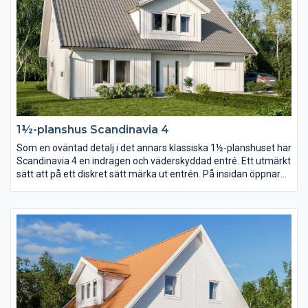
1½-planshus Scandinavia 4
Som en oväntad detalj i det annars klassiska 1½-planshuset har
Scandinavia 4 en indragen och väderskyddad entré. Ett utmärkt
sätt att på ett diskret sätt märka ut entrén. På insidan öppnar
en stor entréhall upp sig och med trappan som axel vrider sig
planlösningen runt huset i en dynamisk cirkel.
Föräldrasovrummet placerar ni lika gärna på bottenvåningen
som en trappa upp.