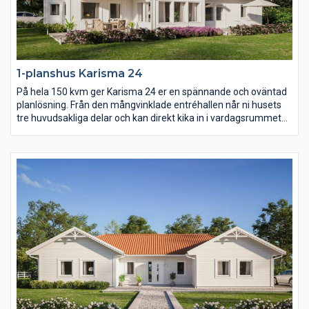
1-planshus Karisma 24
På hela 150 kvm ger Karisma 24 er en spännande och oväntad
planlösning. Från den mångvinklade entréhallen når ni husets
tre huvudsakliga delar och kan direkt kika in i vardagsrummet
med öppet ryggåstak. Karisma 24 består av en stor
umgängesdel med burspråk och kökshalvö i köket, en avskild
barn- och ungdomsdel med eget allrum samt en vuxendel med
stort badrum och arbetsrum. Karisma 24 har helt enkelt extra
allt.