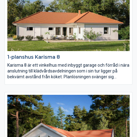
1-planshus Karisma 8
Karisma 8 är ett vinkelhus med inbyggt garage och förråd i nära
anslutning till klädvårdsavdelningen som i sin tur ligger på
bekvämt avstånd från köket. Planlösningen svänger sig
därefter fram från köket genom matplatsen med en möjlig
bardisk, den rymliga entrén och slutligen vardagsrummet
placerat mot trädgårdssidan. I husets vinkel placeras med
fördel en härlig uteplats i lä.