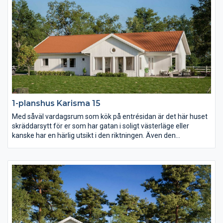
1-planshus Karisma 15
Med såväl vardagsrum som kök på entrésidan är det här huset
skräddarsytt för er som har gatan i soligt västerläge eller
kanske har en härlig utsikt i den riktningen. Även den
väderskyddade och ombonade uteplatsen under tak ligger mot
entrésidan och också föräldrasovrummet har ett fönster åt det
hållet. I övrigt har Karisma 15 en härlig öppen och ljusberikande
planlösning.