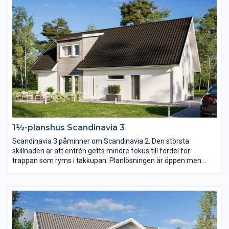
1½-planshus Scandinavia 3
Scandinavia 3 påminner om Scandinavia 2. Den största
skillnaden är att entrén getts mindre fokus till fördel för
trappan som ryms i takkupan. Planlösningen är öppen men
köket har här placerats mot baksidan och vardagsrummet mot
entrésidan. En trappa upp har klädkammaren blivit nära dubbelt
så stor.