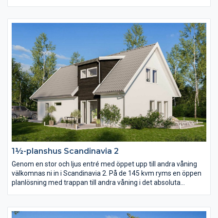
en långsmal tomt där kortsidan ligger mot gatan alternativt en
tomt där man vill matcha matplats, kök och vardagsrum med
den finaste delen av trädgården eller utsikten.
1½-planshus Scandinavia 2
Genom en stor och ljus entré med öppet upp till andra våning
välkomnas ni in i Scandinavia 2. På de 145 kvm ryms en öppen
planlösning med trappan till andra våning i det absoluta
centrumet. På andra våning finns förutom tre sovrum och
allrum ett stort härligt badrum i burspråket.