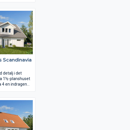
 från
eder till
er pergolan. Från
tlagningen sker,
ontakt med övriga
et har du också
till klädvården, en
rös storlek.
torna ligger
 allrum.
s Scandinavia
detalj i det
ka 1½-planshuset
a 4 en indragen
ad entré. Ett
 på ett diskret
ntrén. På insidan
entréhall upp sig
n som axel vrider
en runt huset i en
.
met placerar ni