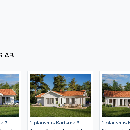
 AB
ma 2
1-planshus Karisma 3
1-planshus 