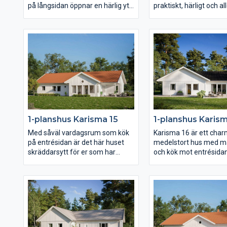
på långsidan öppnar en härlig yta
praktiskt, härligt och al
upp sig bestående av kök,
lagom stort hus. Föru
matplats och vardagsrum med
smart planlösning med 
öppet ryggåstak. Barnens
det mesta sticker huset
sovrum, allrum och badrum
självt inte ut. Karisma 
ligger härligt avskilt från husets
därmed fritt för er att 
övriga rum och vardagsrummet
precis enligt er egen sti
med eget badrum likaså.
att varje hus blir unikt.
Karisma 11 ger er mycket
härlig uteplats i vinkel
funktion och hemtrevnad på en
barnavdelning och alla
lite mindre yta.
bekvämligheter inom 
räckhåll.
1-planshus Karisma 15
1-planshus Karism
Med såväl vardagsrum som kök
Karisma 16 är ett char
på entrésidan är det här huset
medelstort hus med m
skräddarsytt för er som har
och kök mot entrésida
gatan i soligt västerläge eller
vardagsrum mot trädg
kanske har en härlig utsikt i den
På knappt 130 kvm fin
riktningen. Även den
utrymme för såväl en s
väderskyddade och ombonade
umgängesdel som en av
uteplatsen under tak ligger mot
med sovrum samt allr
entrésidan och också
vardagsrum, kök och m
föräldrasovrummet har ett
reser sig ett högt rygg