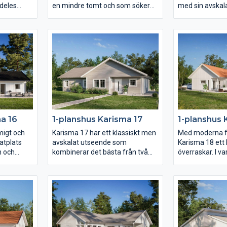
ldeles
en mindre tomt och som söker
med sin avskal
tom en
ett hus med entrén på gaveln.
fria form ger ett
plats för
Huset erbjuder flera olika
den utstickand
 i sig
umgängesytor – ett för varje
huskroppen finn
12 är
familjetillfälle. Vardagsrummet
kvm stort mas
prägla
är rejält och delvis avskilt från det
eget badrum och
l vilket gör
rymliga köket.
terrassdörr. K
 Njut av en
Föräldrasovrummet har eget
utmärks av lju
, en separat
badrum och i barndelen av huset
effekt av det h
finns både allrum och wc.
nära
a 16
1-planshus Karisma 17
1-planshus 
migt och
Karisma 17 har ett klassiskt men
Med moderna fö
atplats
avskalat utseende som
Karisma 18 ett
n och
kombinerar det bästa från två
överraskar. I 
årdssidan.
världar. På endast 131 kvm
släpps rikligt 
ns det
skapas med hjälp av en smart
stora glasparti
tor
planlösning rum för det mesta.
genomgående i 
skild del
Vardagsrummet ligger under det
fönster som löp
um. Över
öppna ryggåstaket och är delvis
golvet och på s
atplats
sammanlänkat med kök och
utsidan med ins
åstak.
matplats. Dessutom finns det
stort och prakt