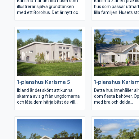
Karisma 1 är det lilla huset som
Karisma 2 är ett praktisk
illustrerar själva grundtanken
hus som passar utmärk
med ett Borohus. Det är nytt och
lilla familjen. Husets st
fräscht, praktiskt och prisvärt.
dessutom perfekt om m
Dessutom bestämmer du själva
kunna bo kvar i huset r
hur du vill ha alltifrån planlösning
livet. Med ytterst lite 
och fönsterdesign till val av
och städa och med allt
inredning och exteriör. Med sina
tillhands är det här et
103,7 kvm är Karisma 1 perfekt
och långsiktigt boende, 
för den lilla familjen och för er
livskvalitet. Ytorna i va
som vill bo lustfyllt i villa med
generöst tilltagna och 
minimalt att sköta om.
stora möjligheter att 
inredningen efter just 
1-planshus Karisma 5
1-planshus Karis
Ibland är det skönt att kunna
Detta hus innehåller al
skärma av sig från ungdomarna
dom flesta behöver. Ö
och låta dem härja bäst de vill.
med bra och dolda
Det har ni möjlighet till i Karisma
avhängningsmöjlighete
5 som är ett litet och funktionellt
Gemensamhetsytorna
hus men samtidigt har plats åt
består av kök och var
två vardagsrum och två
präglas av öppenhet, lj
sovrumsavdelningar. Karisma 5
rymd. Där är det nästa
passar perfekt för er som vill få
meter till nock som de