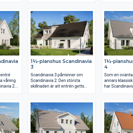
en når ni
huskropp upptar huset nära 200
lyftskjutdörren
a delar
kvm. I såväl köket som
vardagsrummet l
vardagsrummet får det plats ett
uteplatsen und
ppet
långt långbord och i hela huset
köksön, där ma
består av
finns det gott om utrymme.
har du härlig k
med
Karisma 25 har sammanlagt fem
huset. Från kök
i köket,
sovrum varav det största är på
praktisk närhet 
ungdomsdel
hela 23 kvm med utgång till den
klädvård i gene
 en
öppna innergården på
Separerat från
adrum och
trädgårdssidan.
gemensamhetsy
har helt
sovrummen och
dinavia
1½-planshus Scandinavia
1½-planshu
3
4
 entré
Scandinavia 3 påminner om
Som en oväntad 
ra våning
Scandinavia 2. Den största
annars klassis
inavia 2.
skillnaden är att entrén getts
har Scandinavi
n öppen
mindre fokus till fördel för
och väderskydd
 till
trappan som ryms i takkupan.
utmärkt sätt att
luta
Planlösningen är öppen men
sätt märka ut e
ning finns
köket har här placerats mot
öppnar en stor 
h allrum
baksidan och vardagsrummet
och med trappa
 i
mot entrésidan. En trappa upp
sig planlösning
har klädkammaren blivit nära
dynamisk cirkel
dubbelt så stor.
Föräldrasovrum