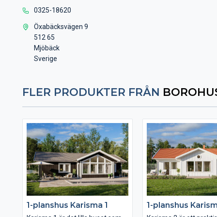
0325-18620
Öxabäcksvägen 9
512 65
Mjöbäck
Sverige
FLER PRODUKTER FRÅN
BOROHUS
1-planshus Karisma 1
1-planshus Karis