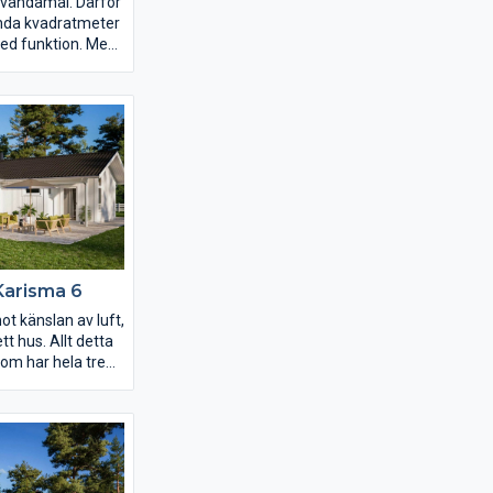
älvändamål. Därför
renda kvadratmeter
ed funktion. Med
ärna att umgås i
lar på respektive
 hem i harmoni.
rta lösningar och
e av ytan blir
sma 4 roligare,
r
iv.
Karisma 6
ot känslan av luft,
ett hus. Allt detta
om har hela tre
ak och mängder
följer
uppåtsträvande
 ha kontakt med
 baksidan av
 och vardagsrum