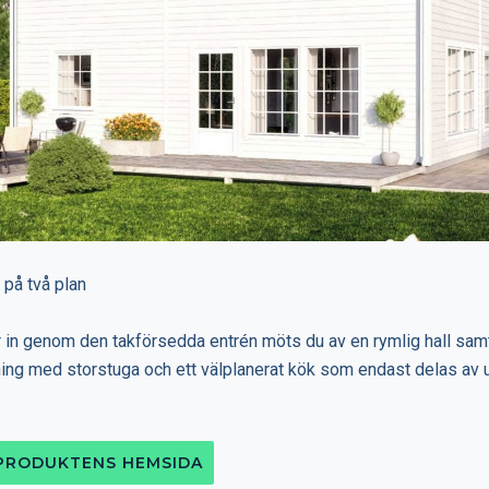
 på två plan
r in genom den takförsedda entrén möts du av en rymlig hall sa
ning med storstuga och ett välplanerat kök som endast delas av u
 PRODUKTENS HEMSIDA