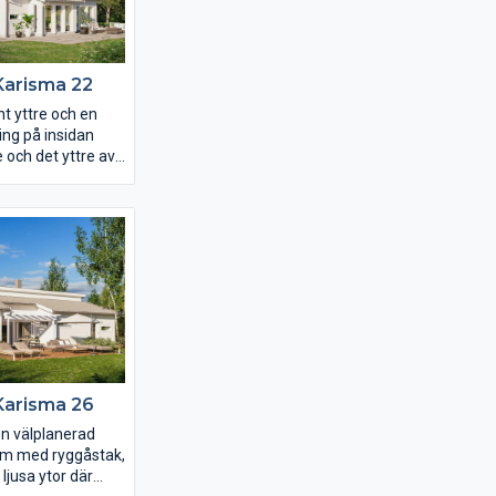
et ett riktigt
bedroom.
Karisma 22
t yttre och en
ing på insidan
e och det yttre av
 perfekt. Det 44
dagsrummet har
insläpp och ett
ryggåstak som
enom hela rummet.
gaveln och
sterpartier längs
r Karisma 22 ritat
er utsikt över
vattendrag eller
fantastiskt mysig
Karisma 26
en välplanerad
rum med ryggåstak,
ljusa ytor där