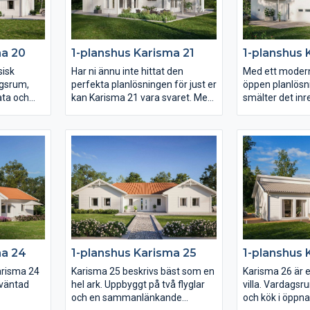
hela fyra sovrum samt ett allrum.
föräldrasovrumm
lyxigt master 
ma 20
1-planshus Karisma 21
1-planshus 
sisk
Har ni ännu inte hittat den
Med ett modern
agsrum,
perfekta planlösningen för just er
öppen planlösn
ata och
kan Karisma 21 vara svaret. Med
smälter det inr
gna rum.
kök, klädvårdsavdelning och
Karisma 22 ihop
kök ligger
föräldrasovrum mot entrésidan,
kvm stora var
h har
vardagsrum och allrum mot
rikligt med ljus
aksidan.
trädgården samt husets alla
härligt öppet 
är
sovrum i ett och samma
sträcker sig g
ra som
väderstreck skapas en unik
Med entrén på 
ssage in
planlösning. Barn- och
mängder av fön
e.
ungdomssovrummen har
ena långsidan ä
dessutom ett eget gemensamt
för er med vack
badrum samt allrum.
skog och mark, 
varför inte en 
ma 24
1-planshus Karisma 25
1-planshus 
trädgård?
arisma 24
Karisma 25 beskrivs bäst som en
Karisma 26 är 
oväntad
hel ark. Uppbyggt på två flyglar
villa. Vardags
och en sammanlänkande
och kök i öppna 