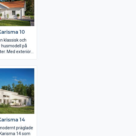
t för er.
Karisma 10
n klassisk och
 husmodell på
er. Med exteriöra
älva stilen på
 på insidan inreder
t drömhem. Njut av
en vindskyddade
idan av huset och
mets avskilda
t bort från gatan.
Karisma 14
modernt präglade
t Karisma 14 som