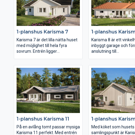
ut maximal yta på en avlång
genomlyst av spetsfön
tomt.
gavelspetsarna i båda 
separerade föräldras
har lyxigt fått ett ege
och i andra ändan av hu
1-planshus Karisma 7
1-planshus Karis
du ytterligare två sovr
och wc.
Karisma 7 är det lilla nätta huset
Karisma 8 är ett vinke
med möjlighet till hela fyra
inbyggt garage och för
sovrum. Entrén ligger
anslutning till
väderskyddad under det
klädvårdsavdelningen s
utskjutande taket och köket är
tur ligger på bekvämt 
placerat mot framsidan av huset.
från köket. Planlösnin
Klädvårdsavdelningens placering
svänger sig därefter f
gör det dessutom enkelt att
köket genom matplats
komplettera huset med garage
möjlig bardisk, den rym
eller carport med väderskyddad
entrén och slutligen
passage in till huset.
vardagsrummet placer
trädgårdssidan. I huset
placeras med fördel en
uteplats i lä.
1-planshus Karisma 11
1-planshus Karism
På en avlång tomt passar mysiga
Med köket som husets
Karisma 11 perfekt. Med entrén
samlingspunkt är Karis