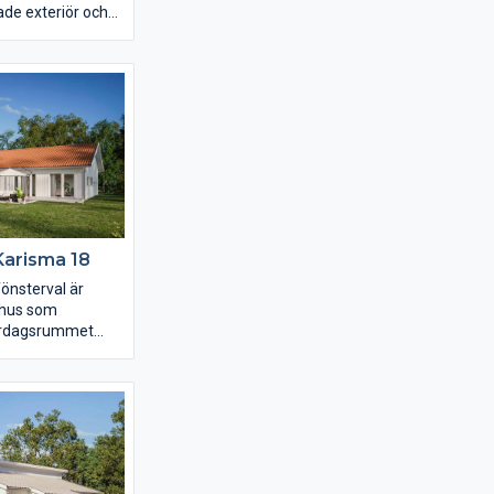
ade exteriör och
 unikt intryck. I
e lägre
s ett nära 19
ter bedroom med
 om ni vill egen
ök och vardagsrum
s och rymd som en
öga snedtaket.
Karisma 18
nsterval är
 hus som
vardagsrummet
med ljus in genom
er och
huset finns
er ända ner till
å sätt knyter ihop
idan. Köket är
iskt och