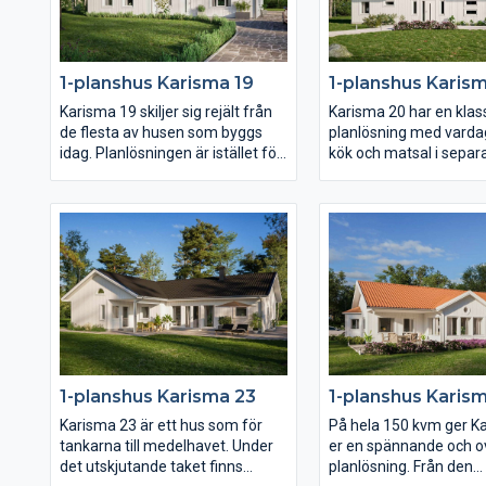
fönster åt det hållet. I övrigt har
Karisma 15 en härlig öppen och
ljusberikande planlösning.
1-planshus Karisma 19
1-planshus Karis
Karisma 19 skiljer sig rejält från
Karisma 20 har en klas
de flesta av husen som byggs
planlösning med vard
idag. Planlösningen är istället för
kök och matsal i separ
öppen helt och hållet praktiskt
mycket generöst tillta
planerad med separata rum och
Såväl vardagsrum som 
separata fördelar.
mot trädgårdssidan oc
Föräldrasovrummet ligger avskilt
terrassdörrar ut mot b
med ett stort badrum och två (!)
Klädvårdsavdelningen 
klädkammare samt terrassdörr. I
placerad för att funge
samma vinkel men genom en
groventré och direktpa
egen passage ligger de två barn-
fån carport eller garag
och ungdomssovrummen med
eget allrum.
1-planshus Karisma 23
1-planshus Karis
Karisma 23 är ett hus som för
På hela 150 kvm ger K
tankarna till medelhavet. Under
er en spännande och 
det utskjutande taket finns
planlösning. Från den