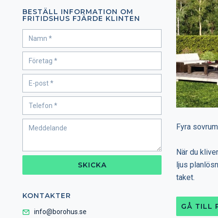
BESTÄLL INFORMATION OM
FRITIDSHUS FJÄRDE KLINTEN
Fyra sovrum
När du klive
ljus planlös
SKICKA
taket.
KONTAKTER
GÅ TILL
info@borohus.se