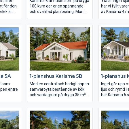
t, litet
Karisma 3 är huset som på dryga
Yta är inget sj
t för den
100 kvm ger er en spännande
har vi fyllt va
orlek är
och oväntad planlösning. Man
av Karisma 4 m
an vill
når alla husets rum från den från
en gemensam k
esten av
entréhallen som har många
och avskilda de
att sköta om
vinklar. Det stora vardagsrummet
sida skapas ett
ing nära
har ryggåstak vilket bidrar till
Och genom sma
t bekvämt
rymden i huset. Karisma 3 är
fullt utnyttjand
fyllt av
huset för er som vill lägga fokus
vardagen i Kari
rje rum är
på kök och vardagsrum men
enklare och me
det finns
samtidigt inte kompromissa för
kostnadseffekt
anpassa
mycket med sovrum och
era behov.
badrum.
ma 5A
1-planshus Karisma 5B
1-planshus 
lt som
Med en central och härligt öppen
Inget går upp m
ppen entré
samvaroyta bestående av kök
ljus och rymd i 
och vardagrum på dryga 35 m²
har Karisma 6 s
r.
som flankeras av skilda sovrum
öppna ryggåst
 som
är detta ett synnerligen praktiskt
av fönster som 
dagsrum
och yteffektivt hus på en yta av
arkitekturens 
us och
ca 90 m². Vardagsrummet
rörelse. Vill ni
n fyra
präglas av ljus och volym tack
både fram- och
ssutom är
vare det höga ryggåstaket och
huset från kök