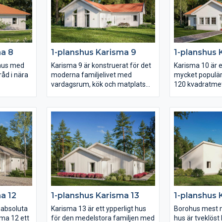
ster från
härligt ljusinsläpp.
så är detta huse
ändar. Det
ovrummet
t badrum
set hittar
ma 8
1-planshus Karisma 9
1-planshus 
um, allrum
lhus med
Karisma 9 är konstruerat för det
Karisma 10 är e
råd i nära
moderna familjelivet med
mycket populär
vardagsrum, kök och matplats
120 kvadratmet
om i sin
som utgör husets hjärta under
val skapar ni sj
avstånd
det höga ryggåstaket. Huset är
huset liksom ni
gen
smyckat med moderna
det till just er
ram från
fönsterval som följer
en uteplats i d
en med en
arkitekturen och en inbjudande
vinkeln på baks
liga
entré placerad centralt i husets
av det rymliga
mitt.
föräldrasovrum
at mot
placering längs
s vinkel
 härlig
a 12
1-planshus Karisma 13
1-planshus 
 absoluta
Karisma 13 är ett ypperligt hus
Borohus mest 
ma 12 ett
för den medelstora familjen med
hus är tveklös