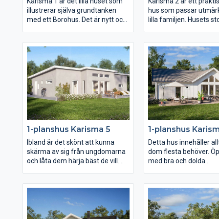
Karisma 1 är det lilla huset som
Karisma 2 är ett praktisk
illustrerar själva grundtanken
hus som passar utmärk
med ett Borohus. Det är nytt och
lilla familjen. Husets st
fräscht, praktiskt och prisvärt.
dessutom perfekt om m
Dessutom bestämmer du själva
kunna bo kvar i huset r
hur du vill ha alltifrån planlösning
livet. Med ytterst lite 
och fönsterdesign till val av
och städa och med allt
inredning och exteriör. Med sina
tillhands är det här et
103,7 kvm är Karisma 1 perfekt
och långsiktigt boende, 
för den lilla familjen och för er
livskvalitet. Ytorna i va
som vill bo lustfyllt i villa med
generöst tilltagna och 
minimalt att sköta om.
stora möjligheter att 
inredningen efter just 
1-planshus Karisma 5
1-planshus Karis
Ibland är det skönt att kunna
Detta hus innehåller al
skärma av sig från ungdomarna
dom flesta behöver. Ö
och låta dem härja bäst de vill.
med bra och dolda
Det har ni möjlighet till i Karisma
avhängningsmöjlighete
5 som är ett litet och funktionellt
Gemensamhetsytorna
hus men samtidigt har plats åt
består av kök och var
två vardagsrum och två
präglas av öppenhet, lj
sovrumsavdelningar. Karisma 5
rymd. Där är det nästa
passar perfekt för er som vill få
meter till nock som de