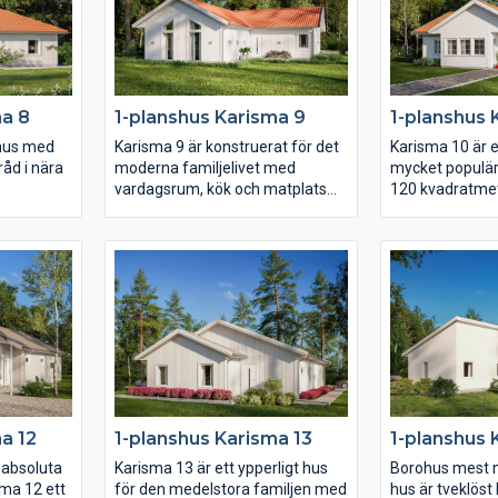
ster från
härligt ljusinsläpp.
så är detta huse
ändar. Det
ovrummet
t badrum
set hittar
ma 8
1-planshus Karisma 9
1-planshus 
um, allrum
lhus med
Karisma 9 är konstruerat för det
Karisma 10 är e
råd i nära
moderna familjelivet med
mycket populär
vardagsrum, kök och matplats
120 kvadratmet
om i sin
som utgör husets hjärta under
val skapar ni sj
avstånd
det höga ryggåstaket. Huset är
huset liksom ni
gen
smyckat med moderna
det till just er
ram från
fönsterval som följer
en uteplats i d
en med en
arkitekturen och en inbjudande
vinkeln på baks
liga
entré placerad centralt i husets
av det rymliga
mitt.
föräldrasovrum
at mot
placering längs
s vinkel
 härlig
a 12
1-planshus Karisma 13
1-planshus 
 absoluta
Karisma 13 är ett ypperligt hus
Borohus mest 
ma 12 ett
för den medelstora familjen med
hus är tveklös