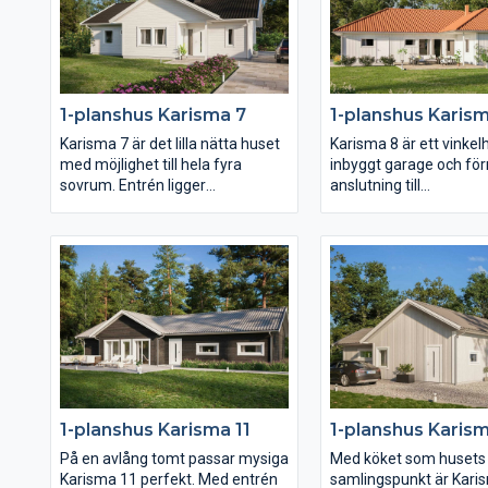
ut maximal yta på en avlång
genomlyst av spetsfön
tomt.
gavelspetsarna i båda 
separerade föräldras
har lyxigt fått ett ege
och i andra ändan av hu
1-planshus Karisma 7
1-planshus Karis
du ytterligare två sovr
och wc.
Karisma 7 är det lilla nätta huset
Karisma 8 är ett vinke
med möjlighet till hela fyra
inbyggt garage och för
sovrum. Entrén ligger
anslutning till
väderskyddad under det
klädvårdsavdelningen s
utskjutande taket och köket är
tur ligger på bekvämt 
placerat mot framsidan av huset.
från köket. Planlösnin
Klädvårdsavdelningens placering
svänger sig därefter f
gör det dessutom enkelt att
köket genom matplats
komplettera huset med garage
möjlig bardisk, den rym
eller carport med väderskyddad
entrén och slutligen
passage in till huset.
vardagsrummet placer
trädgårdssidan. I huset
placeras med fördel en
uteplats i lä.
1-planshus Karisma 11
1-planshus Karism
På en avlång tomt passar mysiga
Med köket som husets
Karisma 11 perfekt. Med entrén
samlingspunkt är Karis