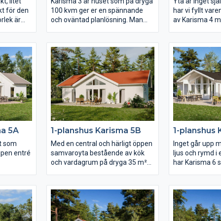
t, litet
Karisma 3 är huset som på dryga
Yta är inget sj
t för den
100 kvm ger er en spännande
har vi fyllt va
orlek är
och oväntad planlösning. Man
av Karisma 4 m
an vill
når alla husets rum från den från
en gemensam k
esten av
entréhallen som har många
och avskilda de
att sköta om
vinklar. Det stora vardagsrummet
sida skapas ett
ing nära
har ryggåstak vilket bidrar till
Och genom sma
t bekvämt
rymden i huset. Karisma 3 är
fullt utnyttjand
fyllt av
huset för er som vill lägga fokus
vardagen i Kari
rje rum är
på kök och vardagsrum men
enklare och me
det finns
samtidigt inte kompromissa för
kostnadseffekt
anpassa
mycket med sovrum och
era behov.
badrum.
ma 5A
1-planshus Karisma 5B
1-planshus 
lt som
Med en central och härligt öppen
Inget går upp m
ppen entré
samvaroyta bestående av kök
ljus och rymd i 
och vardagrum på dryga 35 m²
har Karisma 6 s
r.
som flankeras av skilda sovrum
öppna ryggåst
 som
är detta ett synnerligen praktiskt
av fönster som 
dagsrum
och yteffektivt hus på en yta av
arkitekturens 
us och
ca 90 m². Vardagsrummet
rörelse. Vill ni
n fyra
präglas av ljus och volym tack
både fram- och
ssutom är
vare det höga ryggåstaket och
huset från kök