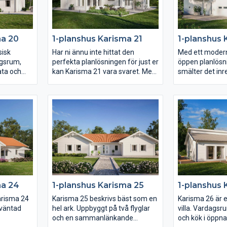
hela fyra sovrum samt ett allrum.
föräldrasovrumm
lyxigt master 
ma 20
1-planshus Karisma 21
1-planshus 
sisk
Har ni ännu inte hittat den
Med ett modern
agsrum,
perfekta planlösningen för just er
öppen planlösn
ata och
kan Karisma 21 vara svaret. Med
smälter det inr
gna rum.
kök, klädvårdsavdelning och
Karisma 22 ihop
kök ligger
föräldrasovrum mot entrésidan,
kvm stora var
h har
vardagsrum och allrum mot
rikligt med ljus
aksidan.
trädgården samt husets alla
härligt öppet 
är
sovrum i ett och samma
sträcker sig g
ra som
väderstreck skapas en unik
Med entrén på 
ssage in
planlösning. Barn- och
mängder av fön
e.
ungdomssovrummen har
ena långsidan ä
dessutom ett eget gemensamt
för er med vack
badrum samt allrum.
skog och mark, 
varför inte en 
ma 24
1-planshus Karisma 25
1-planshus 
trädgård?
arisma 24
Karisma 25 beskrivs bäst som en
Karisma 26 är 
oväntad
hel ark. Uppbyggt på två flyglar
villa. Vardags
och en sammanlänkande
och kök i öppna 