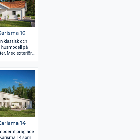
t för er.
Karisma 10
n klassisk och
 husmodell på
er. Med exteriöra
älva stilen på
 på insidan inreder
t drömhem. Njut av
en vindskyddade
idan av huset och
mets avskilda
t bort från gatan.
Karisma 14
modernt präglade
t Karisma 14 som