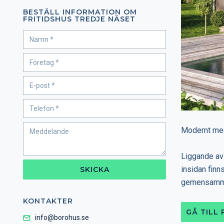
BESTÄLL INFORMATION OM
FRITIDSHUS TREDJE NÄSET
Modernt med
Liggande av
insidan fin
SKICKA
gemensamma 
KONTAKTER
GÅ TILL
info@borohus.se