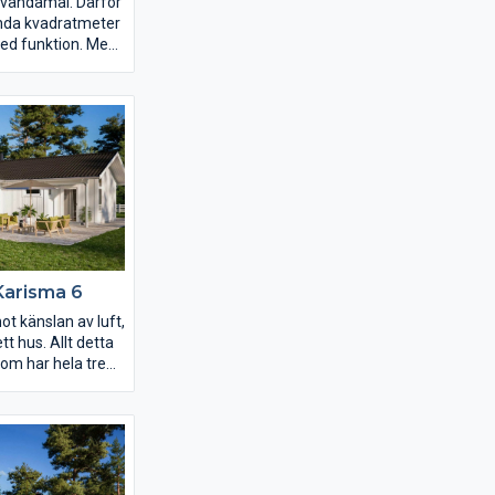
älvändamål. Därför
renda kvadratmeter
ed funktion. Med
ärna att umgås i
lar på respektive
 hem i harmoni.
rta lösningar och
e av ytan blir
sma 4 roligare,
r
iv.
Karisma 6
ot känslan av luft,
ett hus. Allt detta
om har hela tre
ak och mängder
följer
uppåtsträvande
 ha kontakt med
 baksidan av
 och vardagsrum