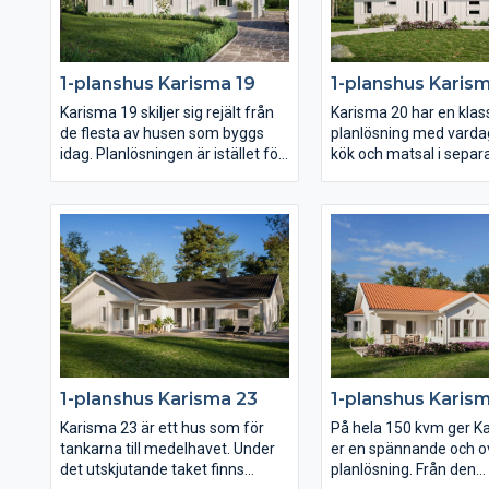
fönster åt det hållet. I övrigt har
Karisma 15 en härlig öppen och
ljusberikande planlösning.
1-planshus Karisma 19
1-planshus Karis
Karisma 19 skiljer sig rejält från
Karisma 20 har en klas
de flesta av husen som byggs
planlösning med vard
idag. Planlösningen är istället för
kök och matsal i separ
öppen helt och hållet praktiskt
mycket generöst tillta
planerad med separata rum och
Såväl vardagsrum som 
separata fördelar.
mot trädgårdssidan oc
Föräldrasovrummet ligger avskilt
terrassdörrar ut mot b
med ett stort badrum och två (!)
Klädvårdsavdelningen 
klädkammare samt terrassdörr. I
placerad för att funge
samma vinkel men genom en
groventré och direktpa
egen passage ligger de två barn-
fån carport eller garag
och ungdomssovrummen med
eget allrum.
1-planshus Karisma 23
1-planshus Karis
Karisma 23 är ett hus som för
På hela 150 kvm ger K
tankarna till medelhavet. Under
er en spännande och 
det utskjutande taket finns
planlösning. Från den