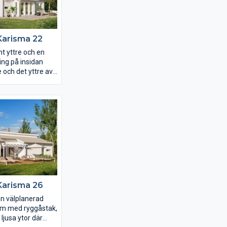
et ett riktigt
bedroom.
Karisma 22
t yttre och en
ing på insidan
e och det yttre av
 perfekt. Det 44
dagsrummet har
insläpp och ett
ryggåstak som
enom hela rummet.
gaveln och
sterpartier längs
r Karisma 22 ritat
er utsikt över
vattendrag eller
fantastiskt mysig
Karisma 26
en välplanerad
rum med ryggåstak,
ljusa ytor där