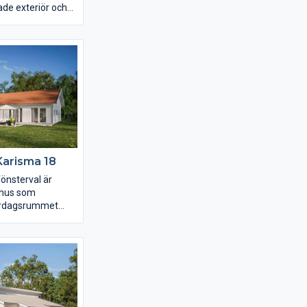
ade exteriör och
 unikt intryck. I
e lägre
s ett nära 19
ter bedroom med
 om ni vill egen
ök och vardagsrum
s och rymd som en
öga snedtaket.
Karisma 18
nsterval är
 hus som
vardagsrummet
med ljus in genom
er och
huset finns
er ända ner till
å sätt knyter ihop
idan. Köket är
iskt och