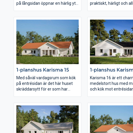
på långsidan öppnar en härlig yta
praktiskt, härligt och al
upp sig bestående av kök,
lagom stort hus. Föru
matplats och vardagsrum med
smart planlösning med 
öppet ryggåstak. Barnens
det mesta sticker huset
sovrum, allrum och badrum
självt inte ut. Karisma 
ligger härligt avskilt från husets
därmed fritt för er att 
övriga rum och vardagsrummet
precis enligt er egen sti
med eget badrum likaså.
att varje hus blir unikt.
Karisma 11 ger er mycket
härlig uteplats i vinkel
funktion och hemtrevnad på en
barnavdelning och alla
lite mindre yta.
bekvämligheter inom 
räckhåll.
1-planshus Karisma 15
1-planshus Karism
Med såväl vardagsrum som kök
Karisma 16 är ett char
på entrésidan är det här huset
medelstort hus med m
skräddarsytt för er som har
och kök mot entrésida
gatan i soligt västerläge eller
vardagsrum mot trädg
kanske har en härlig utsikt i den
På knappt 130 kvm fin
riktningen. Även den
utrymme för såväl en s
väderskyddade och ombonade
umgängesdel som en av
uteplatsen under tak ligger mot
med sovrum samt allr
entrésidan och också
vardagsrum, kök och m
föräldrasovrummet har ett
reser sig ett högt rygg