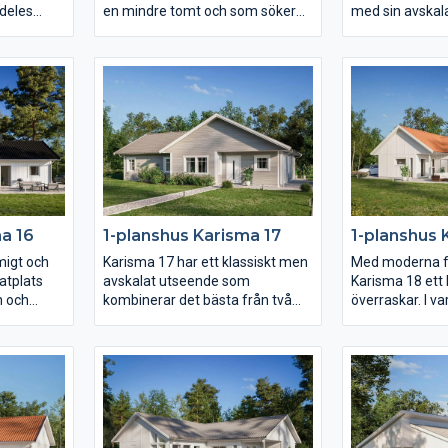
ldeles
en mindre tomt och som söker
med sin avskal
tom en
ett hus med entrén på gaveln.
fria form ger ett
plats för
Huset erbjuder flera olika
den utstickand
 i sig
umgängesytor – ett för varje
huskroppen finn
12 är
familjetillfälle. Vardagsrummet
kvm stort mas
prägla
är rejält och delvis avskilt från det
eget badrum och
l vilket gör
rymliga köket.
terrassdörr. K
 Njut av en
Föräldrasovrummet har eget
utmärks av lju
, en separat
badrum och i barndelen av huset
effekt av det h
finns både allrum och wc.
nära
a 16
1-planshus Karisma 17
1-planshus 
migt och
Karisma 17 har ett klassiskt men
Med moderna fö
atplats
avskalat utseende som
Karisma 18 ett
n och
kombinerar det bästa från två
överraskar. I 
årdssidan.
världar. På endast 131 kvm
släpps rikligt 
ns det
skapas med hjälp av en smart
stora glasparti
tor
planlösning rum för det mesta.
genomgående i 
skild del
Vardagsrummet ligger under det
fönster som löp
um. Över
öppna ryggåstaket och är delvis
golvet och på s
atplats
sammanlänkat med kök och
utsidan med ins
åstak.
matplats. Dessutom finns det
stort och prakt