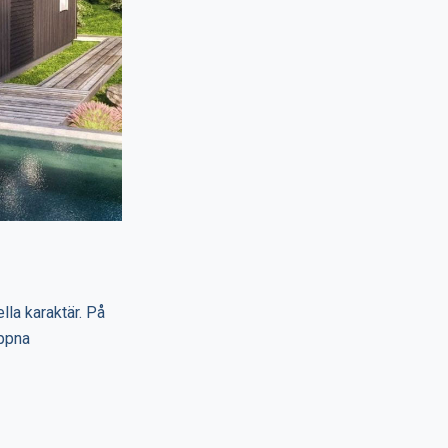
la karaktär. På
öppna