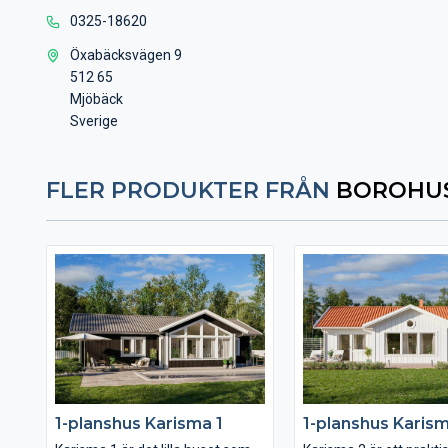
0325-18620
Öxabäcksvägen 9
512 65
Mjöbäck
Sverige
FLER PRODUKTER FRÅN
BOROHUS
1-planshus Karisma 1
1-planshus Karis