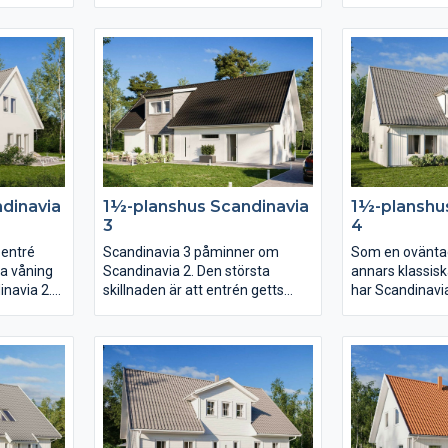
en når ni
huskropp upptar huset nära 200
lyftskjutdörren
a delar
kvm. I såväl köket som
vardagsrummet l
vardagsrummet får det plats ett
uteplatsen und
ppet
långt långbord och i hela huset
köksön, där ma
består av
finns det gott om utrymme.
har du härlig k
med
Karisma 25 har sammanlagt fem
huset. Från kök
i köket,
sovrum varav det största är på
praktisk närhet 
ungdomsdel
hela 23 kvm med utgång till den
klädvård i gene
 en
öppna innergården på
Separerat från
adrum och
trädgårdssidan.
gemensamhetsy
har helt
sovrummen och
dinavia
1½-planshus Scandinavia
1½-planshu
3
4
 entré
Scandinavia 3 påminner om
Som en oväntad 
ra våning
Scandinavia 2. Den största
annars klassis
inavia 2.
skillnaden är att entrén getts
har Scandinavi
n öppen
mindre fokus till fördel för
och väderskydd
 till
trappan som ryms i takkupan.
utmärkt sätt att
luta
Planlösningen är öppen men
sätt märka ut e
ning finns
köket har här placerats mot
öppnar en stor 
h allrum
baksidan och vardagsrummet
och med trappa
 i
mot entrésidan. En trappa upp
sig planlösning
har klädkammaren blivit nära
dynamisk cirkel
dubbelt så stor.
Föräldrasovrum