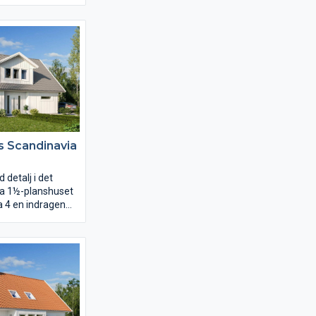
 från
eder till
er pergolan. Från
tlagningen sker,
ontakt med övriga
et har du också
till klädvården, en
rös storlek.
torna ligger
 allrum.
s Scandinavia
detalj i det
ka 1½-planshuset
a 4 en indragen
ad entré. Ett
 på ett diskret
ntrén. På insidan
entréhall upp sig
n som axel vrider
en runt huset i en
.
met placerar ni