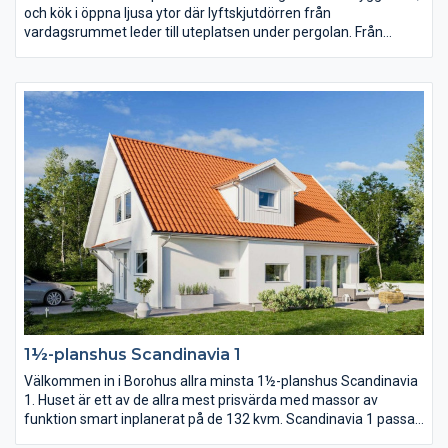
och kök i öppna ljusa ytor där lyftskjutdörren från
vardagsrummet leder till uteplatsen under pergolan. Från
köksön, där matlagningen sker, har du härlig kontakt med
övriga huset. Från köket har du också praktisk närhet till
klädvården, en klädvård i generös storlek. Separerat från
gemensamhetsytorna ligger sovrummen och allrum.
1½-planshus Scandinavia 1
Välkommen in i Borohus allra minsta 1½-planshus Scandinavia
1. Huset är ett av de allra mest prisvärda med massor av
funktion smart inplanerat på de 132 kvm. Scandinavia 1 passar
en långsmal tomt där kortsidan ligger mot gatan alternativt en