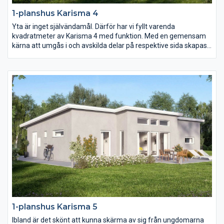
1-planshus Karisma 4
Yta är inget självändamål. Därför har vi fyllt varenda
kvadratmeter av Karisma 4 med funktion. Med en gemensam
kärna att umgås i och avskilda delar på respektive sida skapas
ett hem i harmoni. Och genom smarta lösningar och fullt
utnyttjande av ytan blir vardagen i Karisma 4 roligare, enklare
och mer kostnadseffektiv.
1-planshus Karisma 5
Ibland är det skönt att kunna skärma av sig från ungdomarna