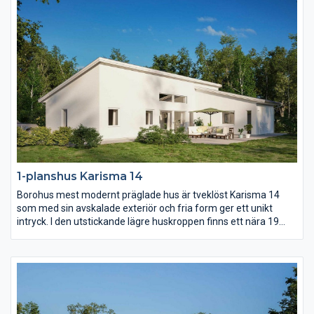
1-planshus Karisma 14
Borohus mest modernt präglade hus är tveklöst Karisma 14
som med sin avskalade exteriör och fria form ger ett unikt
intryck. I den utstickande lägre huskroppen finns ett nära 19
kvm stort master bedroom med eget badrum och om ni vill
egen terrassdörr. Kök och vardagsrum utmärks av ljus och rymd
som en effekt av det höga snedtaket.