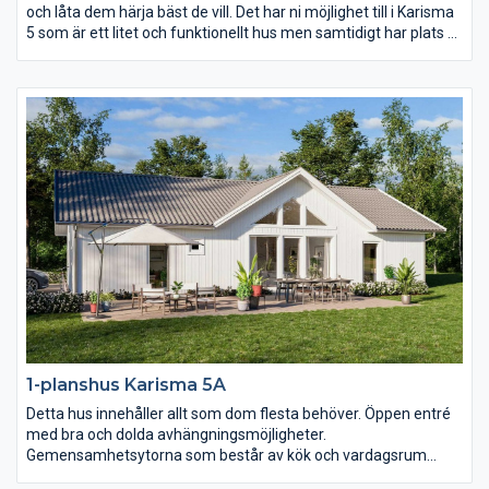
och låta dem härja bäst de vill. Det har ni möjlighet till i Karisma
5 som är ett litet och funktionellt hus men samtidigt har plats åt
två vardagsrum och två sovrumsavdelningar. Karisma 5 passar
perfekt för er som vill få ut maximal yta på en avlång tomt.
1-planshus Karisma 5A
Detta hus innehåller allt som dom flesta behöver. Öppen entré
med bra och dolda avhängningsmöjligheter.
Gemensamhetsytorna som består av kök och vardagsrum
präglas av öppenhet, ljus och rymd. Där är det nästan fyra