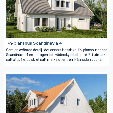
1½-planshus Scandinavia 4
Som en oväntad detalj i det annars klassiska 1½-planshuset har
Scandinavia 4 en indragen och väderskyddad entré. Ett utmärkt
sätt att på ett diskret sätt märka ut entrén. På insidan öppnar
en stor entréhall upp sig och med trappan som axel vrider sig
planlösningen runt huset i en dynamisk cirkel.
Föräldrasovrummet placerar ni lika gärna på bottenvåningen
som en trappa upp.