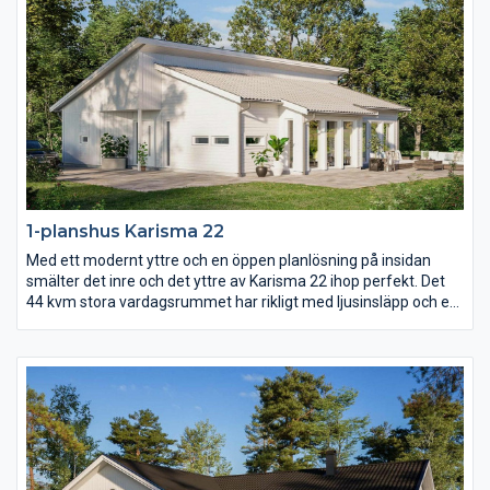
1-planshus Karisma 22
Med ett modernt yttre och en öppen planlösning på insidan
smälter det inre och det yttre av Karisma 22 ihop perfekt. Det
44 kvm stora vardagsrummet har rikligt med ljusinsläpp och ett
härligt öppet ryggåstak som sträcker sig genom hela rummet.
Med entrén på gaveln och mängder av fönsterpartier längs ena
långsidan är Karisma 22 ritat för er med vacker utsikt över skog
och mark, vattendrag eller varför inte en fantastiskt mysig
trädgård?