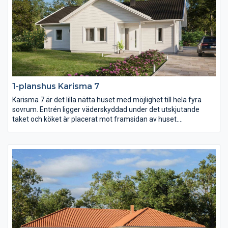
1-planshus Karisma 7
Karisma 7 är det lilla nätta huset med möjlighet till hela fyra
sovrum. Entrén ligger väderskyddad under det utskjutande
taket och köket är placerat mot framsidan av huset.
Klädvårdsavdelningens placering gör det dessutom enkelt att
komplettera huset med garage eller carport med väderskyddad
passage in till huset.