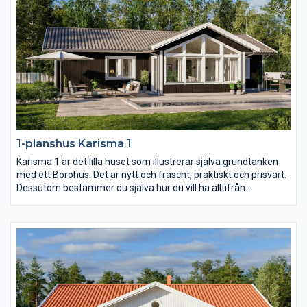
1-planshus Karisma 1
Karisma 1 är det lilla huset som illustrerar själva grundtanken
med ett Borohus. Det är nytt och fräscht, praktiskt och prisvärt.
Dessutom bestämmer du själva hur du vill ha alltifrån
planlösning och fönsterdesign till val av inredning och exteriör.
Med sina 103,7 kvm är Karisma 1 perfekt för den lilla familjen
och för er som vill bo lustfyllt i villa med minimalt att sköta om.