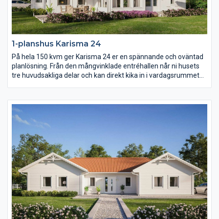
1-planshus Karisma 24
På hela 150 kvm ger Karisma 24 er en spännande och oväntad
planlösning. Från den mångvinklade entréhallen når ni husets
tre huvudsakliga delar och kan direkt kika in i vardagsrummet
med öppet ryggåstak. Karisma 24 består av en stor
umgängesdel med burspråk och kökshalvö i köket, en avskild
barn- och ungdomsdel med eget allrum samt en vuxendel med
stort badrum och arbetsrum. Karisma 24 har helt enkelt extra
allt.