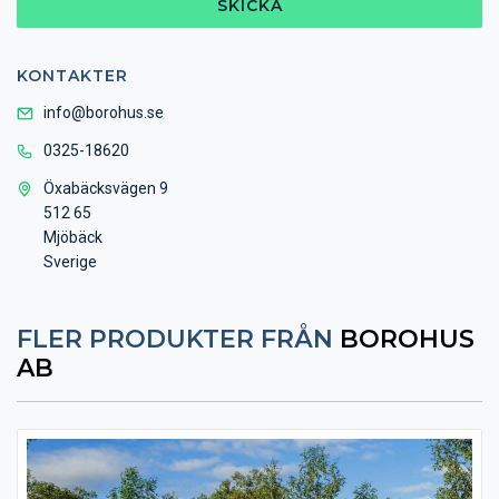
SKICKA
KONTAKTER
info@borohus.se
0325-18620
Öxabäcksvägen 9
512 65
Mjöbäck
Sverige
FLER PRODUKTER FRÅN
BOROHUS
AB