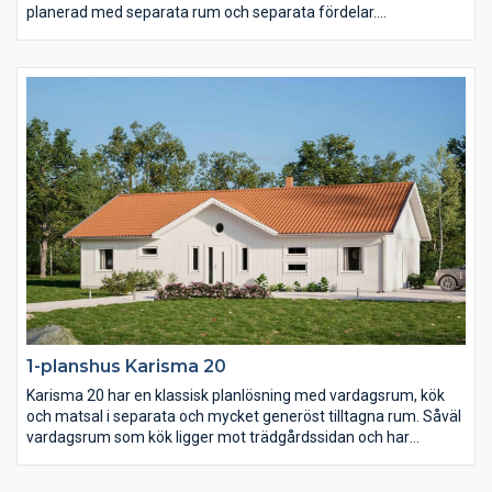
planerad med separata rum och separata fördelar.
Föräldrasovrummet ligger avskilt med ett stort badrum och två
(!) klädkammare samt terrassdörr. I samma vinkel men genom
en egen passage ligger de två barn- och ungdomssovrummen
med eget allrum.
1-planshus Karisma 20
Karisma 20 har en klassisk planlösning med vardagsrum, kök
och matsal i separata och mycket generöst tilltagna rum. Såväl
vardagsrum som kök ligger mot trädgårdssidan och har
terrassdörrar ut mot baksidan. Klädvårdsavdelningen är
placerad för att fungera som groventré och direktpassage in