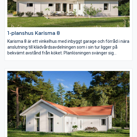
1-planshus Karisma 8
Karisma 8 är ett vinkelhus med inbyggt garage och förråd i nära
anslutning till klädvårdsavdelningen som i sin tur ligger på
bekvämt avstånd från köket. Planlösningen svänger sig
därefter fram från köket genom matplatsen med en möjlig
bardisk, den rymliga entrén och slutligen vardagsrummet
placerat mot trädgårdssidan. I husets vinkel placeras med
fördel en härlig uteplats i lä.