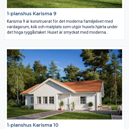
1-planshus Karisma 9
Karisma 9 är konstruerat för det moderna familjelivet med
vardagsrum, kök och matplats som utgör husets hjärta under
det höga ryggåstaket. Huset är smyckat med moderna
fönsterval som följer arkitekturen och en inbjudande entré
placerad centralt i husets mitt.
1-planshus Karisma 10