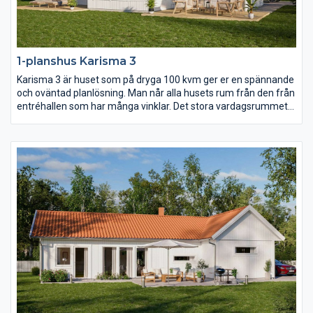
1-planshus Karisma 3
Karisma 3 är huset som på dryga 100 kvm ger er en spännande
och oväntad planlösning. Man når alla husets rum från den från
entréhallen som har många vinklar. Det stora vardagsrummet
har ryggåstak vilket bidrar till rymden i huset. Karisma 3 är
huset för er som vill lägga fokus på kök och vardagsrum men
samtidigt inte kompromissa för mycket med sovrum och
badrum.