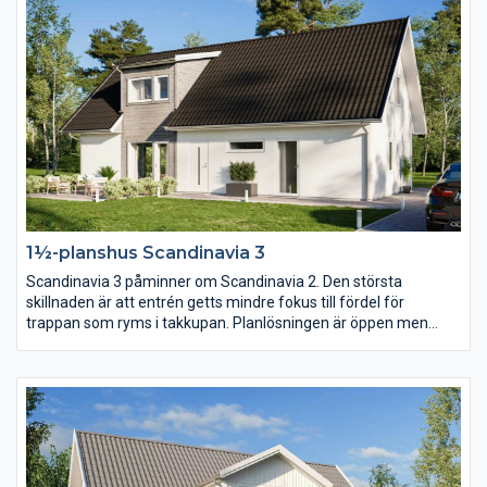
1½-planshus Scandinavia 3
Scandinavia 3 påminner om Scandinavia 2. Den största
skillnaden är att entrén getts mindre fokus till fördel för
trappan som ryms i takkupan. Planlösningen är öppen men
köket har här placerats mot baksidan och vardagsrummet mot
entrésidan. En trappa upp har klädkammaren blivit nära dubbelt
så stor.