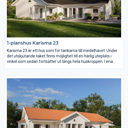
1-planshus Karisma 23
Karisma 23 är ett hus som för tankarna till medelhavet. Under
det utskjutande taket finns möjlighet till en härlig uteplats i
vinkel som sedan fortsätter ut längs hela huskroppen. I ena
vinkeln finns familjens privata rum med möjlighet till hela fyra
sovrum. I den andra vinkeln sträcker sig ett högt och öppet
ryggåstak över vardagsrum, matplats och kök.