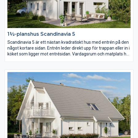
1½-planshus Scandinavia 5
Scandinavia 5 är ett nästan kvadratiskt hus med entrén på den
något kortare sidan. Entrén leder direkt upp för trappan eller in i
köket som ligger mot entrésidan. Vardagsrum och matplats har
en öppen planlösning som dock går att dela av om ni hellre vill
det. På övervåningen ger den stora takkupan utrymme för ett
väl tilltaget allrum för hela familjen.