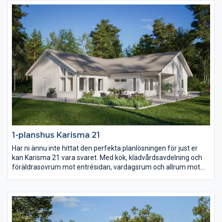
fån carport eller garage.
1-planshus Karisma 21
Har ni ännu inte hittat den perfekta planlösningen för just er
kan Karisma 21 vara svaret. Med kök, klädvårdsavdelning och
föräldrasovrum mot entrésidan, vardagsrum och allrum mot
trädgården samt husets alla sovrum i ett och samma
väderstreck skapas en unik planlösning. Barn- och
ungdomssovrummen har dessutom ett eget gemensamt
badrum samt allrum.