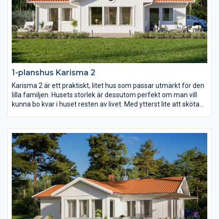
1-planshus Karisma 2
Karisma 2 är ett praktiskt, litet hus som passar utmärkt för den
lilla familjen. Husets storlek är dessutom perfekt om man vill
kunna bo kvar i huset resten av livet. Med ytterst lite att sköta
om och städa och med allting nära tillhands är det här ett
bekvämt och långsiktigt boende, fyllt av livskvalitet. Ytorna i
varje rum är generöst tilltagna och det finns stora möjligheter
att anpassa inredningen efter just era behov.