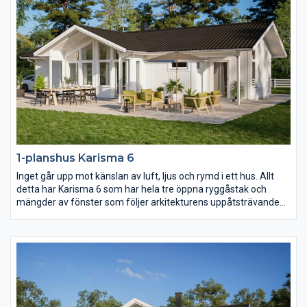
1-planshus Karisma 6
Inget går upp mot känslan av luft, ljus och rymd i ett hus. Allt
detta har Karisma 6 som har hela tre öppna ryggåstak och
mängder av fönster som följer arkitekturens uppåtsträvande
rörelse. Vill ni ha kontakt med både fram- och baksidan av
huset från kök och vardagsrum så är detta huset för er.