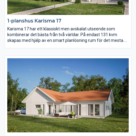
1-planshus Karisma 17
Karisma 17 har ett klassiskt men avskalat utseende som
kombinerar det bästa från två världar. På endast 131 kvm
skapas med hjälp av en smart planlösning rum för det mesta.
Vardagsrummet ligger under det öppna ryggåstaket och är
delvis sammanlänkat med kök och matplats. Dessutom finns
det hela fyra sovrum samt ett allrum.