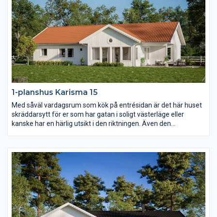
1-planshus Karisma 15
Med såväl vardagsrum som kök på entrésidan är det här huset
skräddarsytt för er som har gatan i soligt västerläge eller
kanske har en härlig utsikt i den riktningen. Även den
väderskyddade och ombonade uteplatsen under tak ligger mot
entrésidan och också föräldrasovrummet har ett fönster åt det
hållet. I övrigt har Karisma 15 en härlig öppen och ljusberikande
planlösning.