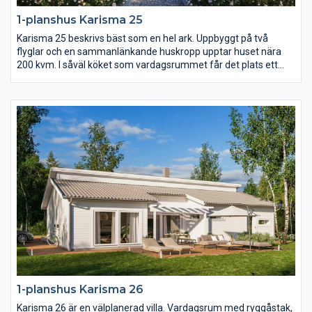
1-planshus Karisma 25
Karisma 25 beskrivs bäst som en hel ark. Uppbyggt på två
flyglar och en sammanlänkande huskropp upptar huset nära
200 kvm. I såväl köket som vardagsrummet får det plats ett
långt långbord och i hela huset finns det gott om utrymme.
Karisma 25 har sammanlagt fem sovrum varav det största är
på hela 23 kvm med utgång till den öppna innergården på
trädgårdssidan.
1-planshus Karisma 26
Karisma 26 är en välplanerad villa. Vardagsrum med ryggåstak,