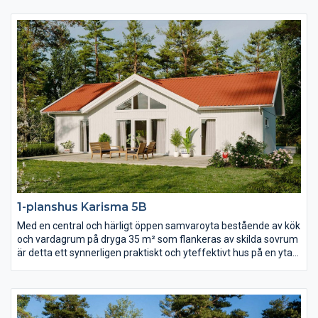
meter till nock som dessutom är genomlyst av spetsfönster
från gavelspetsarna i båda ändar. Det separerade
föräldrasovrummet har lyxigt fått ett eget badrum och i andra
ändan av huset hittar du ytterligare två sovrum, allrum och wc.
1-planshus Karisma 5B
Med en central och härligt öppen samvaroyta bestående av kök
och vardagrum på dryga 35 m² som flankeras av skilda sovrum
är detta ett synnerligen praktiskt och yteffektivt hus på en yta
av ca 90 m². Vardagsrummet präglas av ljus och volym tack
vare det höga ryggåstaket och härligt ljusinsläpp.