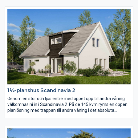
tomt där man vill matcha matplats, kök och vardagsrum med
den finaste delen av trädgården eller utsikten.
1½-planshus Scandinavia 2
Genom en stor och ljus entré med öppet upp till andra våning
välkomnas ni in i Scandinavia 2. På de 145 kvm ryms en öppen
planlösning med trappan till andra våning i det absoluta
centrumet. På andra våning finns förutom tre sovrum och
allrum ett stort härligt badrum i burspråket.