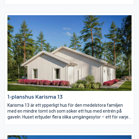
sovrum, allrum och badrum ligger härligt avskilt från husets
övriga rum och vardagsrummet med eget badrum likaså.
Karisma 11 ger er mycket funktion och hemtrevnad på en lite
mindre yta.
1-planshus Karisma 13
Karisma 13 är ett ypperligt hus för den medelstora familjen
med en mindre tomt och som söker ett hus med entrén på
gaveln. Huset erbjuder flera olika umgängesytor – ett för varje
familjetillfälle. Vardagsrummet är rejält och delvis avskilt från
det rymliga köket. Föräldrasovrummet har eget badrum och i
barndelen av huset finns både allrum och wc.