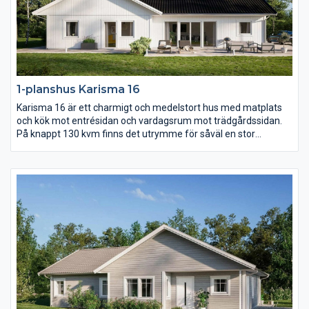
1-planshus Karisma 16
Karisma 16 är ett charmigt och medelstort hus med matplats
och kök mot entrésidan och vardagsrum mot trädgårdssidan.
På knappt 130 kvm finns det utrymme för såväl en stor
umgängesdel som en avskild del med sovrum samt allrum.
Över vardagsrum, kök och matplats reser sig ett högt
ryggåstak.