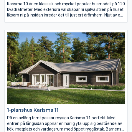
Karisma 10 är en klassisk och mycket populär husmodell på 120
kvadratmeter. Med exteriöra val skapar ni själva stilen på huset
liksom ni på insidan inreder det till just ert drömhem. Njut av en
uteplats i den vindskyddade vinkeln på baksidan av huset och
av det rymliga föräldrasovrummets avskilda placering längst
bort från gatan.
1-planshus Karisma 11
På en avlång tomt passar mysiga Karisma 11 perfekt. Med
entrén på långsidan öppnar en härlig yta upp sig bestående av
kök, matplats och vardagsrum med öppet ryggåstak. Barnens