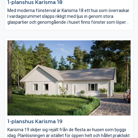
1-planshus Karisma 18
Med moderna fönsterval är Karisma 18 ett hus som överraskar.
I vardagsrummet släpps rikligt med ljus in genom stora
glaspartier och genomgående i huset finns fönster som löper
ända ner till golvet och på så sätt knyter ihop utsidan med
insidan. Köket är stort och praktiskt och föräldrasovrummet ett
riktigt lyxigt master bedroom.
1-planshus Karisma 19
Karisma 19 skiljer sig rejält från de flesta av husen som byggs
idag. Planlösningen är istället för öppen helt och hållet praktiskt